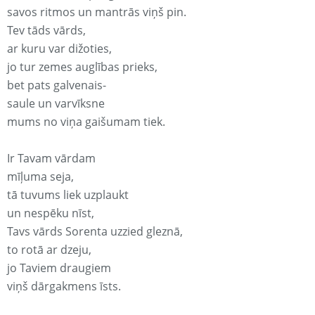
savos ritmos un mantrās viņš pin.
Tev tāds vārds,
ar kuru var dižoties,
jo tur zemes auglības prieks,
bet pats galvenais-
saule un varvīksne
mums no viņa gaišumam tiek.
Ir Tavam vārdam
mīļuma seja,
tā tuvums liek uzplaukt
un nespēku nīst,
Tavs vārds Sorenta uzzied gleznā,
to rotā ar dzeju,
jo Taviem draugiem
viņš dārgakmens īsts.