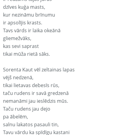
dzīves kuģa masts,
kur nezināmu brīnumu
ir apsolījis krasts.
Tavs vārds ir laika okeānā
gliemežvāks,
kas sevi saprast
tikai mūža rietā sāks.
Sorenta Kaut vēl zeltainas lapas
vējš nedzenā,
tikai lietavas debesīs rūs,
taču rudens ir savā gredzenā
nemanāmi jau ieslēdzis mūs.
Taču rudens jau dejo
pa ābelēm,
salnu lakatos pasauli tin,
Tavu vārdu ka spīdīgu kastani