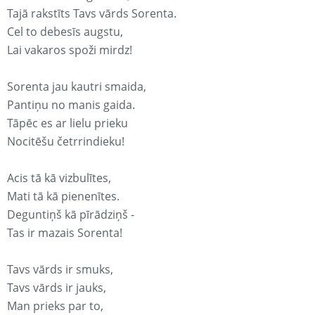
Tajā rakstīts Tavs vārds Sorenta.
Cel to debesīs augstu,
Lai vakaros spoži mirdz!
Sorenta jau kautri smaida,
Pantiņu no manis gaida.
Tāpēc es ar lielu prieku
Nocitēšu četrrindieku!
Acis tā kā vizbulītes,
Mati tā kā pienenītes.
Deguntiņš kā pīrādziņš -
Tas ir mazais Sorenta!
Tavs vārds ir smuks,
Tavs vārds ir jauks,
Man prieks par to,