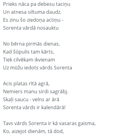
Prieks nāca pa debesu taciņu
Un atnesa siltuma daudz.
Es zinu šo ziedoņa actiņu -
Sorenta vārdā nosauktu
No bērna pirmās dienas,
Kad šūpulis tam kārts,
Tiek cilvēkam ikvienam
Uz mūžu iedots vārds Sorenta
Acis platas rītā agrā,
Nemiers manu sirdi sagrābj.
Skaļi saucu - velns ar ārā
Sorenta vārds ir kalendārā!
Tavs vārds Sorenta ir kā vasaras gaisma,
Ko, aizejot dienām, tā dod,