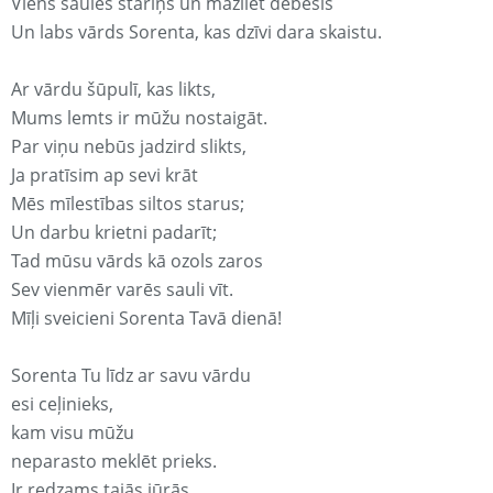
Viens saules stariņš un mazliet debesis
Un labs vārds Sorenta, kas dzīvi dara skaistu.
Ar vārdu šūpulī, kas likts,
Mums lemts ir mūžu nostaigāt.
Par viņu nebūs jadzird slikts,
Ja pratīsim ap sevi krāt
Mēs mīlestības siltos starus;
Un darbu krietni padarīt;
Tad mūsu vārds kā ozols zaros
Sev vienmēr varēs sauli vīt.
Mīļi sveicieni Sorenta Tavā dienā!
Sorenta Tu līdz ar savu vārdu
esi ceļinieks,
kam visu mūžu
neparasto meklēt prieks.
Ir redzams tajās jūrās