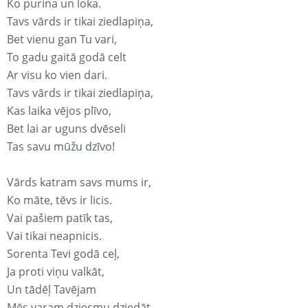
Ko purina un loka.
Tavs vārds ir tikai ziedlapiņa,
Bet vienu gan Tu vari,
To gadu gaitā godā celt
Ar visu ko vien dari.
Tavs vārds ir tikai ziedlapiņa,
Kas laika vējos plīvo,
Bet lai ar uguns dvēseli
Tas savu mūžu dzīvo!
Vārds katram savs mums ir,
Ko māte, tēvs ir licis.
Vai pašiem patīk tas,
Vai tikai neapnicis.
Sorenta Tevi godā ceļ,
Ja proti viņu valkāt,
Un tādēļ Tavējam
Mēs varam dziesmu dziedāt.