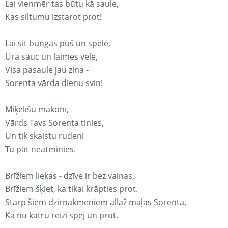
Lai vienmēr tas būtu kā saule,
Kas siltumu izstarot prot!
Lai sit bungas pūš un spēlē,
Urā sauc un laimes vēlē,
Visa pasaule jau zina -
Sorenta vārda dienu svin!
Miķelīšu mākonī,
Vārds Tavs Sorenta tinies,
Un tik skaistu rudeni
Tu pat neatminies.
Brīžiem liekas - dzīve ir bez vainas,
Brīžiem šķiet, ka tikai krāpties prot.
Starp šiem dzirnakmeņiem allaž maļas Sorenta,
Kā nu katru reizi spēj un prot.