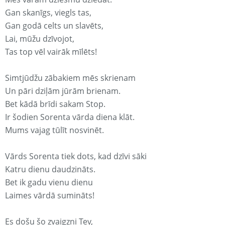
Gan skanīgs, viegls tas,
Gan godā celts un slavēts,
Lai, mūžu dzīvojot,
Tas top vēl vairāk mīlēts!
Simtjūdžu zābakiem mēs skrienam
Un pāri dziļām jūrām brienam.
Bet kādā brīdi sakam Stop.
Ir šodien Sorenta vārda diena klāt.
Mums vajag tūlīt nosvinēt.
Vārds Sorenta tiek dots, kad dzīvi sāki
Katru dienu daudzināts.
Bet ik gadu vienu dienu
Laimes vārdā sumināts!
Es došu šo zvaigzni Tev,