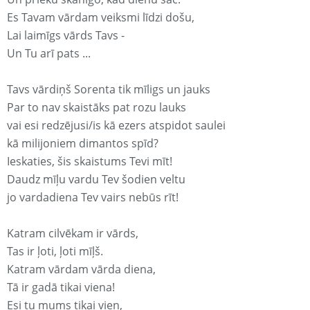
Es Tavam vārdam veiksmi līdzi došu,
Lai laimīgs vārds Tavs -
Un Tu arī pats ...
Tavs vārdiņš Sorenta tik mīligs un jauks
Par to nav skaistāks pat rozu lauks
vai esi redzējusi/is kā ezers atspidot saulei
kā milijoniem dimantos spīd?
Ieskaties, šis skaistums Tevi mīt!
Daudz mīļu vardu Tev šodien veltu
jo vardadiena Tev vairs nebūs rīt!
Katram cilvēkam ir vārds,
Tas ir ļoti, ļoti mīļš.
Katram vārdam vārda diena,
Tā ir gadā tikai viena!
Esi tu mums tikai vien,