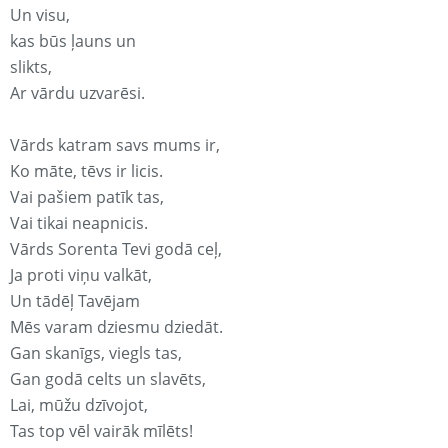
Un visu,
kas būs ļauns un
slikts,
Ar vārdu uzvarēsi.
Vārds katram savs mums ir,
Ko māte, tēvs ir licis.
Vai pašiem patīk tas,
Vai tikai neapnicis.
Vārds Sorenta Tevi godā ceļ,
Ja proti viņu valkāt,
Un tādēļ Tavējam
Mēs varam dziesmu dziedāt.
Gan skanīgs, viegls tas,
Gan godā celts un slavēts,
Lai, mūžu dzīvojot,
Tas top vēl vairāk mīlēts!