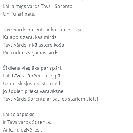
Lai laimīgs vārds Tavs - Sorenta
Un Tu arī pats.
Tavs vārds Sorenta ir kā saulespuķe,
Kā ābols zarā, kas mirdz.
Tavs vārds ir kā astere koša
Pie rudens vējainās sirds.
Šī diena vieglāka par spāri,
Lai dzīves rūpēm paceļ pāri.
Uz mirkli kļūsti kastaņzieds,
Jo šodien prieka varavīksnē
Tavs vārds Sorenta ar saules stariem siets!
Lai ceļaspieķis
ir Tavs vārds Sorenta,
Ar kuru dzīvē iesi.