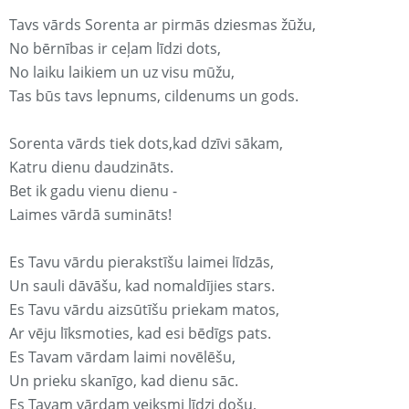
Tavs vārds Sorenta ar pirmās dziesmas žūžu,
No bērnības ir ceļam līdzi dots,
No laiku laikiem un uz visu mūžu,
Tas būs tavs lepnums, cildenums un gods.
Sorenta vārds tiek dots,kad dzīvi sākam,
Katru dienu daudzināts.
Bet ik gadu vienu dienu -
Laimes vārdā sumināts!
Es Tavu vārdu pierakstīšu laimei līdzās,
Un sauli dāvāšu, kad nomaldījies stars.
Es Tavu vārdu aizsūtīšu priekam matos,
Ar vēju līksmoties, kad esi bēdīgs pats.
Es Tavam vārdam laimi novēlēšu,
Un prieku skanīgo, kad dienu sāc.
Es Tavam vārdam veiksmi līdzi došu,