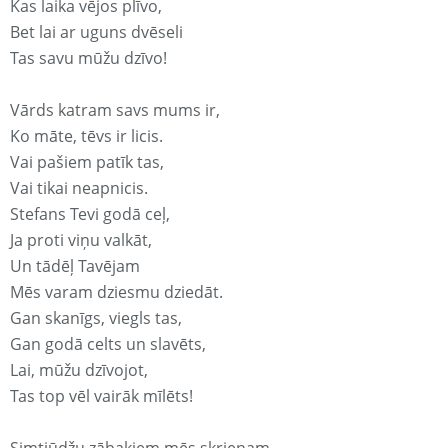
Kas laika vējos plīvo,
Bet lai ar uguns dvēseli
Tas savu mūžu dzīvo!
Vārds katram savs mums ir,
Ko māte, tēvs ir licis.
Vai pašiem patīk tas,
Vai tikai neapnicis.
Stefans Tevi godā ceļ,
Ja proti viņu valkāt,
Un tādēļ Tavējam
Mēs varam dziesmu dziedāt.
Gan skanīgs, viegls tas,
Gan godā celts un slavēts,
Lai, mūžu dzīvojot,
Tas top vēl vairāk mīlēts!