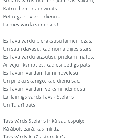
Stefans vārds tiek dots,kad dzīvi sākam,
Katru dienu daudzināts.
Bet ik gadu vienu dienu -
Laimes vārdā sumināts!
Es Tavu vārdu pierakstīšu laimei līdzās,
Un sauli dāvāšu, kad nomaldījies stars.
Es Tavu vārdu aizsūtīšu priekam matos,
Ar vēju līksmoties, kad esi bēdīgs pats.
Es Tavam vārdam laimi novēlēšu,
Un prieku skanīgo, kad dienu sāc.
Es Tavam vārdam veiksmi līdzi došu,
Lai laimīgs vārds Tavs - Stefans
Un Tu arī pats.
Tavs vārds Stefans ir kā saulespuķe,
Kā ābols zarā, kas mirdz.
Tavs vārds ir kā astere koša