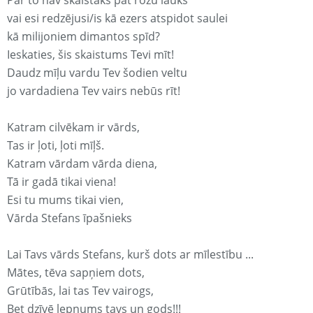
Par to nav skaistāks pat rozu lauks
vai esi redzējusi/is kā ezers atspidot saulei
kā milijoniem dimantos spīd?
Ieskaties, šis skaistums Tevi mīt!
Daudz mīļu vardu Tev šodien veltu
jo vardadiena Tev vairs nebūs rīt!
Katram cilvēkam ir vārds,
Tas ir ļoti, ļoti mīļš.
Katram vārdam vārda diena,
Tā ir gadā tikai viena!
Esi tu mums tikai vien,
Vārda Stefans īpašnieks
Lai Tavs vārds Stefans, kurš dots ar mīlestību ...
Mātes, tēva sapņiem dots,
Grūtībās, lai tas Tev vairogs,
Bet dzīvē lepnums tavs un gods!!!