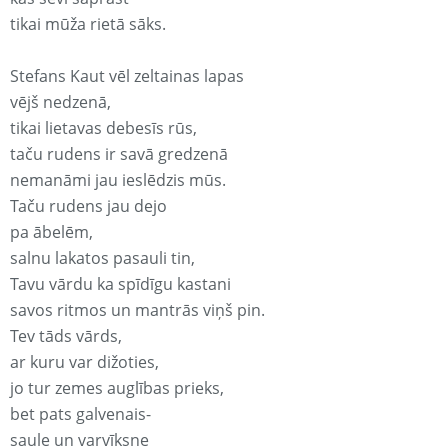
tikai mūža rietā sāks.
Stefans Kaut vēl zeltainas lapas
vējš nedzenā,
tikai lietavas debesīs rūs,
taču rudens ir savā gredzenā
nemanāmi jau ieslēdzis mūs.
Taču rudens jau dejo
pa ābelēm,
salnu lakatos pasauli tin,
Tavu vārdu ka spīdīgu kastani
savos ritmos un mantrās viņš pin.
Tev tāds vārds,
ar kuru var dižoties,
jo tur zemes auglības prieks,
bet pats galvenais-
saule un varvīksne