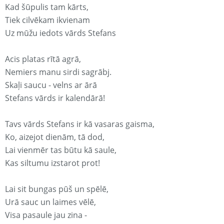
Kad šūpulis tam kārts,
Tiek cilvēkam ikvienam
Uz mūžu iedots vārds Stefans
Acis platas rītā agrā,
Nemiers manu sirdi sagrābj.
Skaļi saucu - velns ar ārā
Stefans vārds ir kalendārā!
Tavs vārds Stefans ir kā vasaras gaisma,
Ko, aizejot dienām, tā dod,
Lai vienmēr tas būtu kā saule,
Kas siltumu izstarot prot!
Lai sit bungas pūš un spēlē,
Urā sauc un laimes vēlē,
Visa pasaule jau zina -