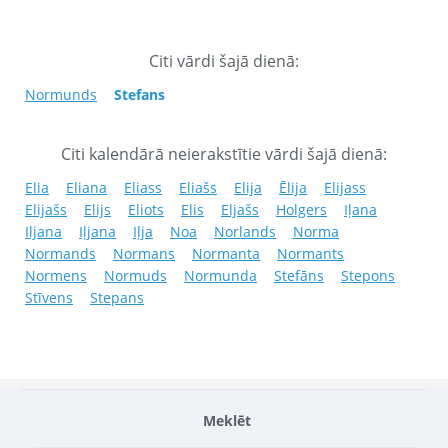
Citi vārdi šajā dienā:
Normunds
Stefans
Citi kalendārā neierakstītie vārdi šajā dienā:
Elia
Eliana
Eliass
Eliašs
Elija
Ēlija
Elijass
Elijašs
Elijs
Eliots
Elis
Eljašs
Holgers
Iļana
Iljana
Iļjana
Iļja
Noa
Norlands
Norma
Normands
Normans
Normanta
Normants
Normens
Normuds
Normunda
Stefāns
Stepons
Stīvens
Stepans
Meklēt