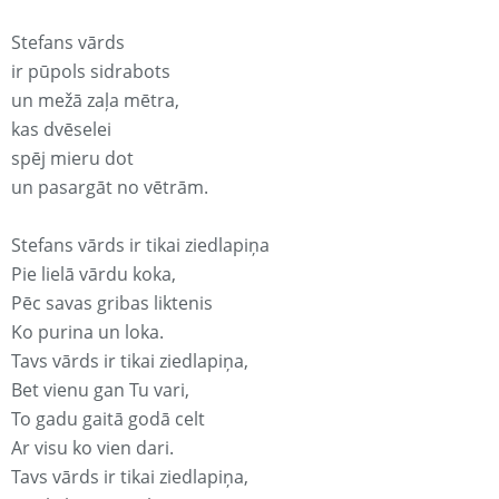
Stefans vārds
ir pūpols sidrabots
un mežā zaļa mētra,
kas dvēselei
spēj mieru dot
un pasargāt no vētrām.
Stefans vārds ir tikai ziedlapiņa
Pie lielā vārdu koka,
Pēc savas gribas liktenis
Ko purina un loka.
Tavs vārds ir tikai ziedlapiņa,
Bet vienu gan Tu vari,
To gadu gaitā godā celt
Ar visu ko vien dari.
Tavs vārds ir tikai ziedlapiņa,