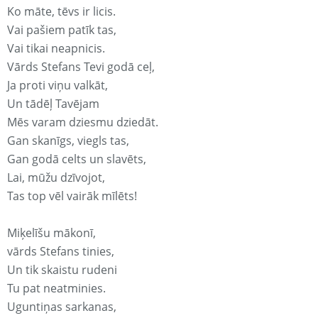
Ko māte, tēvs ir licis.
Vai pašiem patīk tas,
Vai tikai neapnicis.
Vārds Stefans Tevi godā ceļ,
Ja proti viņu valkāt,
Un tādēļ Tavējam
Mēs varam dziesmu dziedāt.
Gan skanīgs, viegls tas,
Gan godā celts un slavēts,
Lai, mūžu dzīvojot,
Tas top vēl vairāk mīlēts!
Miķelīšu mākonī,
vārds Stefans tinies,
Un tik skaistu rudeni
Tu pat neatminies.
Uguntiņas sarkanas,