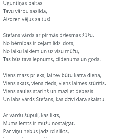
Uguntiņas baltas
Tavu vārdu sasilda,
Aizdzen vējus saltus!
Stefans vārds ar pirmās dziesmas žūžu,
No bērnības ir ceļam līdzi dots,
No laiku laikiem un uz visu mūžu,
Tas būs tavs lepnums, cildenums un gods.
Viens mazs prieks, lai tev būtu katra diena,
Viens skats, viens zieds, viens laimes stūrītis.
Viens saules stariņš un mazliet debesis
Un labs vārds Stefans, kas dzīvi dara skaistu.
Ar vārdu šūpulī, kas likts,
Mums lemts ir mūžu nostaigāt.
Par viņu nebūs jadzird slikts,