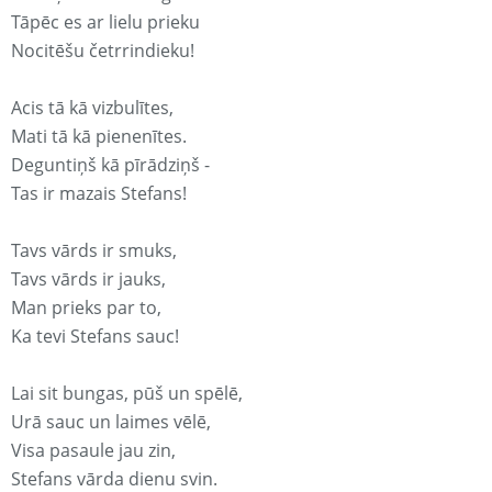
Tāpēc es ar lielu prieku
Nocitēšu četrrindieku!
Acis tā kā vizbulītes,
Mati tā kā pienenītes.
Deguntiņš kā pīrādziņš -
Tas ir mazais Stefans!
Tavs vārds ir smuks,
Tavs vārds ir jauks,
Man prieks par to,
Ka tevi Stefans sauc!
Lai sit bungas, pūš un spēlē,
Urā sauc un laimes vēlē,
Visa pasaule jau zin,
Stefans vārda dienu svin.