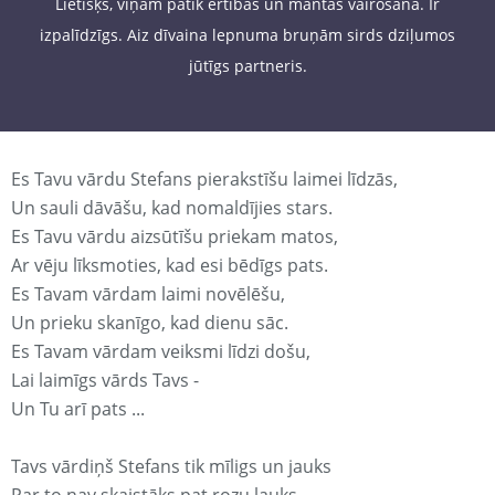
Lietišķs, viņam patīk ērtības un mantas vairošana. Ir
izpalīdzīgs. Aiz dīvaina lepnuma bruņām sirds dziļumos
jūtīgs partneris.
Es Tavu vārdu Stefans pierakstīšu laimei līdzās,
Un sauli dāvāšu, kad nomaldījies stars.
Es Tavu vārdu aizsūtīšu priekam matos,
Ar vēju līksmoties, kad esi bēdīgs pats.
Es Tavam vārdam laimi novēlēšu,
Un prieku skanīgo, kad dienu sāc.
Es Tavam vārdam veiksmi līdzi došu,
Lai laimīgs vārds Tavs -
Un Tu arī pats ...
Tavs vārdiņš Stefans tik mīligs un jauks