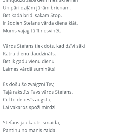
Simtjūdžu zābakiem mēs skrienam
Un pāri dziļām jūrām brienam.
Bet kādā brīdi sakam Stop.
Ir šodien Stefans vārda diena klāt.
Mums vajag tūlīt nosvinēt.
Vārds Stefans tiek dots, kad dzīvi sāki
Katru dienu daudzināts.
Bet ik gadu vienu dienu
Laimes vārdā sumināts!
Es došu šo zvaigzni Tev,
Tajā rakstīts Tavs vārds Stefans.
Cel to debesīs augstu,
Lai vakaros spoži mirdz!
Stefans jau kautri smaida,
Pantiņu no manis gaida.