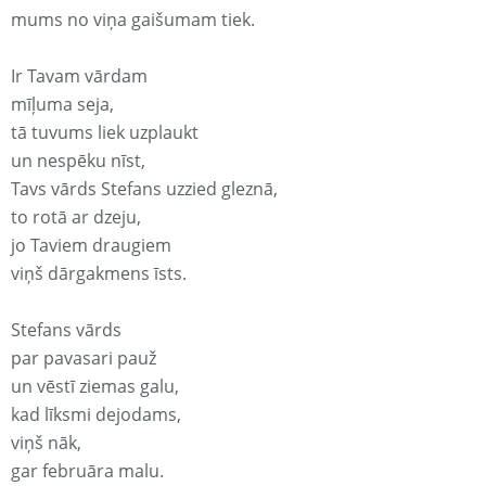
mums no viņa gaišumam tiek.
Ir Tavam vārdam
mīļuma seja,
tā tuvums liek uzplaukt
un nespēku nīst,
Tavs vārds Stefans uzzied gleznā,
to rotā ar dzeju,
jo Taviem draugiem
viņš dārgakmens īsts.
Stefans vārds
par pavasari pauž
un vēstī ziemas galu,
kad līksmi dejodams,
viņš nāk,
gar februāra malu.