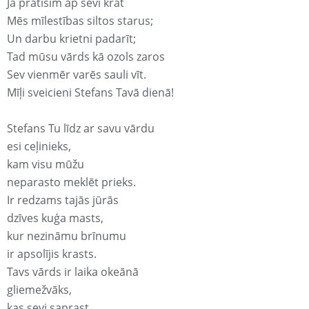
Ja pratīsim ap sevi krāt
Mēs mīlestības siltos starus;
Un darbu krietni padarīt;
Tad mūsu vārds kā ozols zaros
Sev vienmēr varēs sauli vīt.
Mīļi sveicieni Stefans Tavā dienā!
Stefans Tu līdz ar savu vārdu
esi ceļinieks,
kam visu mūžu
neparasto meklēt prieks.
Ir redzams tajās jūrās
dzīves kuģa masts,
kur nezināmu brīnumu
ir apsolījis krasts.
Tavs vārds ir laika okeānā
gliemežvāks,
kas sevi saprast