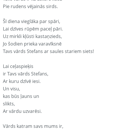
Pie rudens vējainās sirds.
Šī diena vieglāka par spāri,
Lai dzīves rūpēm paceļ pāri.
Uz mirkli kļūsti kastaņzieds,
Jo šodien prieka varavīksnē
Tavs vārds Stefans ar saules stariem siets!
Lai ceļaspieķis
ir Tavs vārds Stefans,
Ar kuru dzīvē iesi.
Un visu,
kas būs ļauns un
slikts,
Ar vārdu uzvarēsi.
Vārds katram savs mums ir,