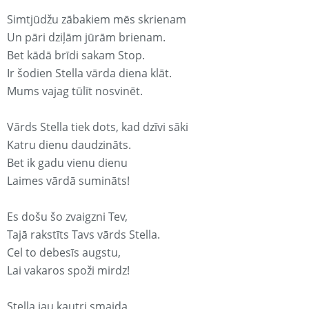
Simtjūdžu zābakiem mēs skrienam
Un pāri dziļām jūrām brienam.
Bet kādā brīdi sakam Stop.
Ir šodien Stella vārda diena klāt.
Mums vajag tūlīt nosvinēt.
Vārds Stella tiek dots, kad dzīvi sāki
Katru dienu daudzināts.
Bet ik gadu vienu dienu
Laimes vārdā sumināts!
Es došu šo zvaigzni Tev,
Tajā rakstīts Tavs vārds Stella.
Cel to debesīs augstu,
Lai vakaros spoži mirdz!
Stella jau kautri smaida,