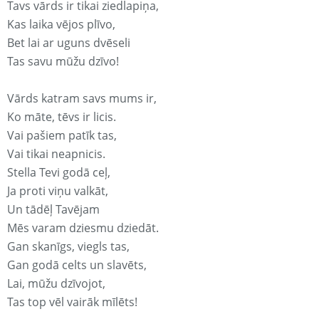
Tavs vārds ir tikai ziedlapiņa,
Kas laika vējos plīvo,
Bet lai ar uguns dvēseli
Tas savu mūžu dzīvo!
Vārds katram savs mums ir,
Ko māte, tēvs ir licis.
Vai pašiem patīk tas,
Vai tikai neapnicis.
Stella Tevi godā ceļ,
Ja proti viņu valkāt,
Un tādēļ Tavējam
Mēs varam dziesmu dziedāt.
Gan skanīgs, viegls tas,
Gan godā celts un slavēts,
Lai, mūžu dzīvojot,
Tas top vēl vairāk mīlēts!