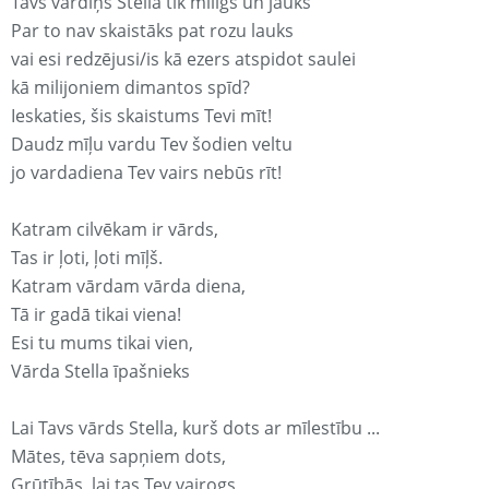
Tavs vārdiņš Stella tik mīligs un jauks
Par to nav skaistāks pat rozu lauks
vai esi redzējusi/is kā ezers atspidot saulei
kā milijoniem dimantos spīd?
Ieskaties, šis skaistums Tevi mīt!
Daudz mīļu vardu Tev šodien veltu
jo vardadiena Tev vairs nebūs rīt!
Katram cilvēkam ir vārds,
Tas ir ļoti, ļoti mīļš.
Katram vārdam vārda diena,
Tā ir gadā tikai viena!
Esi tu mums tikai vien,
Vārda Stella īpašnieks
Lai Tavs vārds Stella, kurš dots ar mīlestību ...
Mātes, tēva sapņiem dots,
Grūtībās, lai tas Tev vairogs,