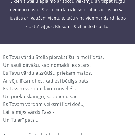
Liktenis Stellu aplaimo ar spožu veiksmju un tikpat rūgtu
nedienu nastu. Stella mirdz, uzliesmo, plūc laurus un var
justies arī gaužām vientuļa, taču viņa vienmēr dzird “labo
krastu” viļņus. Klusums Stellai dod spēku.
Es Tavu vārdu Stella pierakstīšu laimei līdzās,
Un sauli dāvāšu, kad nomaldījies stars.
Es Tavu vārdu aizsūtīšu priekam matos,
Ar vēju līksmoties, kad esi bēdīgs pats.
Es Tavam vārdam laimi novēlēšu,
Un prieku skanīgo, kad dienu sāc.
Es Tavam vārdam veiksmi līdzi došu,
Lai laimīgs vārds Tavs -
Un Tu arī pats ...