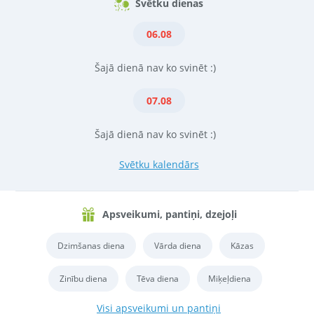
Svētku dienas
06.08
Šajā dienā nav ko svinēt :)
07.08
Šajā dienā nav ko svinēt :)
Svētku kalendārs
Apsveikumi, pantiņi, dzejoļi
Dzimšanas diena
Vārda diena
Kāzas
Zinību diena
Tēva diena
Miķeļdiena
Visi apsveikumi un pantiņi