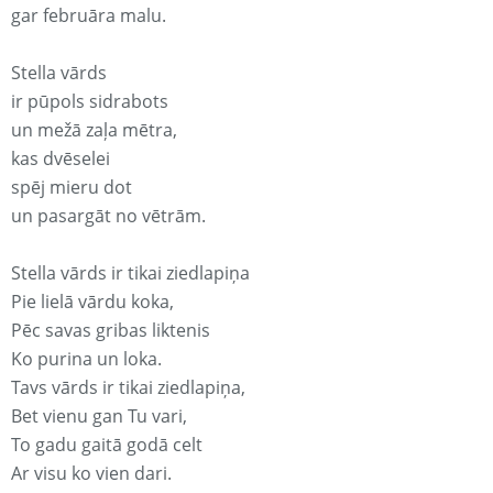
gar februāra malu.
Stella vārds
ir pūpols sidrabots
un mežā zaļa mētra,
kas dvēselei
spēj mieru dot
un pasargāt no vētrām.
Stella vārds ir tikai ziedlapiņa
Pie lielā vārdu koka,
Pēc savas gribas liktenis
Ko purina un loka.
Tavs vārds ir tikai ziedlapiņa,
Bet vienu gan Tu vari,
To gadu gaitā godā celt
Ar visu ko vien dari.