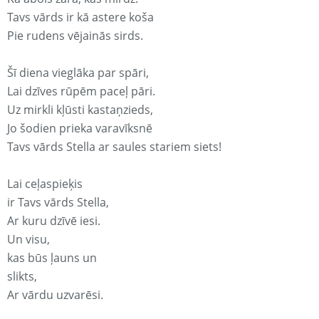
Tavs vārds ir kā astere koša
Pie rudens vējainās sirds.
Šī diena vieglāka par spāri,
Lai dzīves rūpēm paceļ pāri.
Uz mirkli kļūsti kastaņzieds,
Jo šodien prieka varavīksnē
Tavs vārds Stella ar saules stariem siets!
Lai ceļaspieķis
ir Tavs vārds Stella,
Ar kuru dzīvē iesi.
Un visu,
kas būs ļauns un
slikts,
Ar vārdu uzvarēsi.