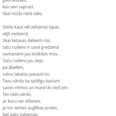
gliemežvāks,
kas sevi saprast
tikai mūža rietā sāks.
Stella Kaut vēl zeltainas lapas
vējš nedzenā,
tikai lietavas debesīs rūs,
taču rudens ir savā gredzenā
nemanāmi jau ieslēdzis mūs.
Taču rudens jau dejo
pa ābelēm,
salnu lakatos pasauli tin,
Tavu vārdu ka spīdīgu kastani
savos ritmos un mantrās viņš pin.
Tev tāds vārds,
ar kuru var dižoties,
jo tur zemes auglības prieks,
bet pats galvenais-