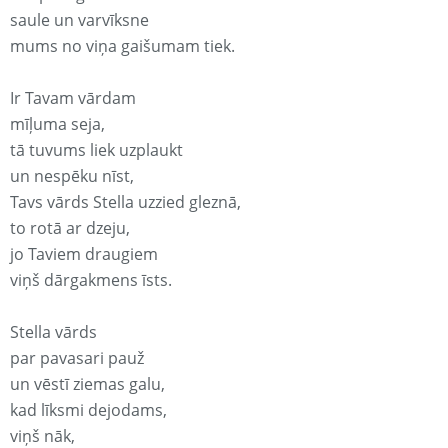
saule un varvīksne
mums no viņa gaišumam tiek.
Ir Tavam vārdam
mīļuma seja,
tā tuvums liek uzplaukt
un nespēku nīst,
Tavs vārds Stella uzzied gleznā,
to rotā ar dzeju,
jo Taviem draugiem
viņš dārgakmens īsts.
Stella vārds
par pavasari pauž
un vēstī ziemas galu,
kad līksmi dejodams,
viņš nāk,