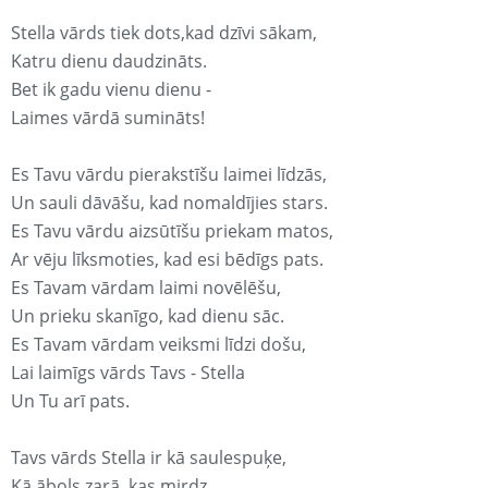
Stella vārds tiek dots,kad dzīvi sākam,
Katru dienu daudzināts.
Bet ik gadu vienu dienu -
Laimes vārdā sumināts!
Es Tavu vārdu pierakstīšu laimei līdzās,
Un sauli dāvāšu, kad nomaldījies stars.
Es Tavu vārdu aizsūtīšu priekam matos,
Ar vēju līksmoties, kad esi bēdīgs pats.
Es Tavam vārdam laimi novēlēšu,
Un prieku skanīgo, kad dienu sāc.
Es Tavam vārdam veiksmi līdzi došu,
Lai laimīgs vārds Tavs - Stella
Un Tu arī pats.
Tavs vārds Stella ir kā saulespuķe,
Kā ābols zarā, kas mirdz.