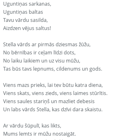
Uguntiņas sarkanas,
Uguntiņas baltas
Tavu vārdu sasilda,
Aizdzen vējus saltus!
Stella vārds ar pirmās dziesmas žūžu,
No bērnības ir ceļam līdzi dots,
No laiku laikiem un uz visu mūžu,
Tas būs tavs lepnums, cildenums un gods.
Viens mazs prieks, lai tev būtu katra diena,
Viens skats, viens zieds, viens laimes stūrītis.
Viens saules stariņš un mazliet debesis
Un labs vārds Stella, kas dzīvi dara skaistu.
Ar vārdu šūpulī, kas likts,
Mums lemts ir mūžu nostaigāt.