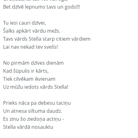
Bet dzīvē lepnums tavs un gods!!!
Tu iesi cauri dzīvei,
Šalks apkārt vārdu mežs.
Tavs vārds Stella starp citiem vārdiem
Lai nav nekad tev svešs!
No pirmām dzīves dienām
Kad šūpulis ir kārts,
Tiek cilvēkam ikvienam
Uz mūžu iedots vārds Stella!
Prieks nāca pa debesu taciņu
Un atnesa siltuma daudz.
Es zinu šo ziedoņa actiņu -
Stella vārdā nosauktu