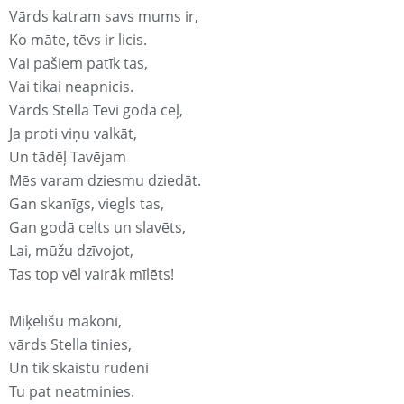
Vārds katram savs mums ir,
Ko māte, tēvs ir licis.
Vai pašiem patīk tas,
Vai tikai neapnicis.
Vārds Stella Tevi godā ceļ,
Ja proti viņu valkāt,
Un tādēļ Tavējam
Mēs varam dziesmu dziedāt.
Gan skanīgs, viegls tas,
Gan godā celts un slavēts,
Lai, mūžu dzīvojot,
Tas top vēl vairāk mīlēts!
Miķelīšu mākonī,
vārds Stella tinies,
Un tik skaistu rudeni
Tu pat neatminies.