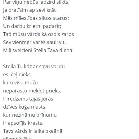
Par viņu nebūs jadzird slikts,
Ja pratīsim ap sevi krāt
Mēs mīlestības siltos starus;
Un darbu krietni padarīt;
Tad mūsu vārds kā ozols zaros
Sev vienmēr varēs sauli vīt.
Mīļi sveicieni Stella Tavā dienā!
Stella Tu līdz ar savu vārdu
esi ceļinieks,
kam visu mūžu
neparasto meklēt prieks.
Ir redzams tajās jūrās
dzīves kuģa masts,
kur nezināmu brīnumu
ir apsolījis krasts.
Tavs vārds ir laika okeānā