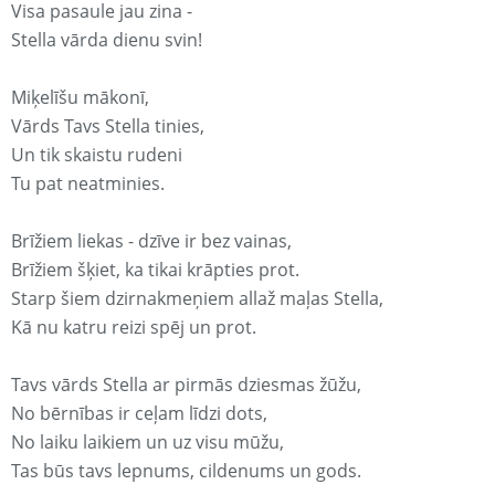
Visa pasaule jau zina -
Stella vārda dienu svin!
Miķelīšu mākonī,
Vārds Tavs Stella tinies,
Un tik skaistu rudeni
Tu pat neatminies.
Brīžiem liekas - dzīve ir bez vainas,
Brīžiem šķiet, ka tikai krāpties prot.
Starp šiem dzirnakmeņiem allaž maļas Stella,
Kā nu katru reizi spēj un prot.
Tavs vārds Stella ar pirmās dziesmas žūžu,
No bērnības ir ceļam līdzi dots,
No laiku laikiem un uz visu mūžu,
Tas būs tavs lepnums, cildenums un gods.