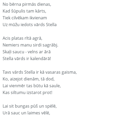
No bērna pirmās dienas,
Kad šūpulis tam kārts,
Tiek cilvēkam ikvienam
Uz mūžu iedots vārds Stella
Acis platas rītā agrā,
Nemiers manu sirdi sagrābj.
Skaļi saucu - velns ar ārā
Stella vārds ir kalendārā!
Tavs vārds Stella ir kā vasaras gaisma,
Ko, aizejot dienām, tā dod,
Lai vienmēr tas būtu kā saule,
Kas siltumu izstarot prot!
Lai sit bungas pūš un spēlē,
Urā sauc un laimes vēlē,