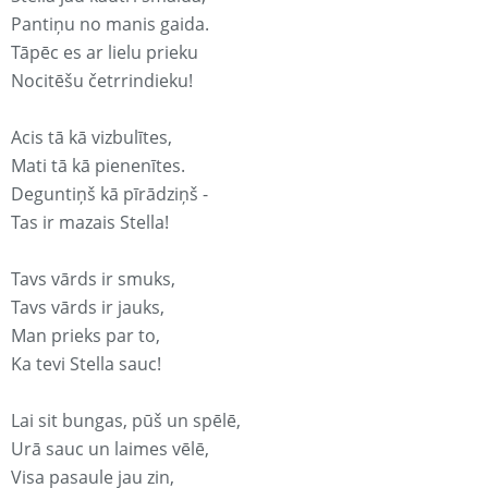
Pantiņu no manis gaida.
Tāpēc es ar lielu prieku
Nocitēšu četrrindieku!
Acis tā kā vizbulītes,
Mati tā kā pienenītes.
Deguntiņš kā pīrādziņš -
Tas ir mazais Stella!
Tavs vārds ir smuks,
Tavs vārds ir jauks,
Man prieks par to,
Ka tevi Stella sauc!
Lai sit bungas, pūš un spēlē,
Urā sauc un laimes vēlē,
Visa pasaule jau zin,