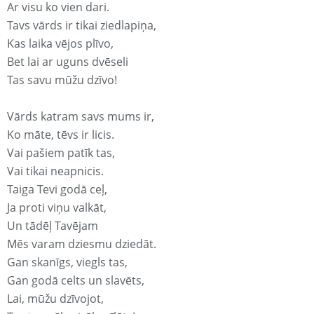
Ar visu ko vien dari.
Tavs vārds ir tikai ziedlapiņa,
Kas laika vējos plīvo,
Bet lai ar uguns dvēseli
Tas savu mūžu dzīvo!
Vārds katram savs mums ir,
Ko māte, tēvs ir licis.
Vai pašiem patīk tas,
Vai tikai neapnicis.
Taiga Tevi godā ceļ,
Ja proti viņu valkāt,
Un tādēļ Tavējam
Mēs varam dziesmu dziedāt.
Gan skanīgs, viegls tas,
Gan godā celts un slavēts,
Lai, mūžu dzīvojot,