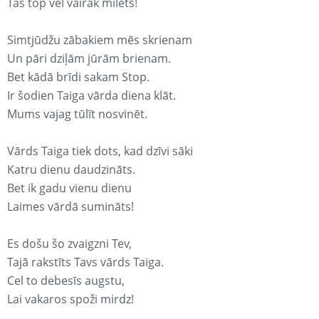
Tas top vēl vairāk mīlēts!
Simtjūdžu zābakiem mēs skrienam
Un pāri dziļām jūrām brienam.
Bet kādā brīdi sakam Stop.
Ir šodien Taiga vārda diena klāt.
Mums vajag tūlīt nosvinēt.
Vārds Taiga tiek dots, kad dzīvi sāki
Katru dienu daudzināts.
Bet ik gadu vienu dienu
Laimes vārdā sumināts!
Es došu šo zvaigzni Tev,
Tajā rakstīts Tavs vārds Taiga.
Cel to debesīs augstu,
Lai vakaros spoži mirdz!