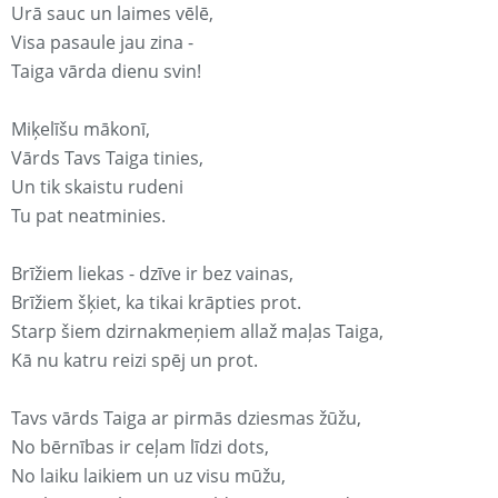
Urā sauc un laimes vēlē,
Visa pasaule jau zina -
Taiga vārda dienu svin!
Miķelīšu mākonī,
Vārds Tavs Taiga tinies,
Un tik skaistu rudeni
Tu pat neatminies.
Brīžiem liekas - dzīve ir bez vainas,
Brīžiem šķiet, ka tikai krāpties prot.
Starp šiem dzirnakmeņiem allaž maļas Taiga,
Kā nu katru reizi spēj un prot.
Tavs vārds Taiga ar pirmās dziesmas žūžu,
No bērnības ir ceļam līdzi dots,
No laiku laikiem un uz visu mūžu,