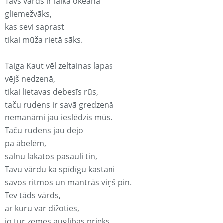
Tavs vārds ir laika okeānā
gliemežvāks,
kas sevi saprast
tikai mūža rietā sāks.
Taiga Kaut vēl zeltainas lapas
vējš nedzenā,
tikai lietavas debesīs rūs,
taču rudens ir savā gredzenā
nemanāmi jau ieslēdzis mūs.
Taču rudens jau dejo
pa ābelēm,
salnu lakatos pasauli tin,
Tavu vārdu ka spīdīgu kastani
savos ritmos un mantrās viņš pin.
Tev tāds vārds,
ar kuru var dižoties,
jo tur zemes auglības prieks,