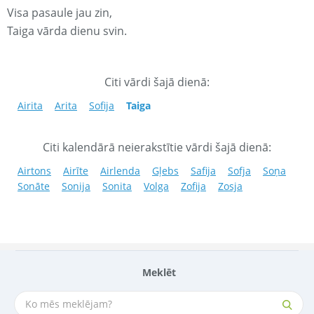
Visa pasaule jau zin,
Taiga vārda dienu svin.
Citi vārdi šajā dienā:
Airita
Arita
Sofija
Taiga
Citi kalendārā neierakstītie vārdi šajā dienā:
Airtons
Airīte
Airlenda
Gļebs
Safija
Sofja
Soņa
Sonāte
Sonija
Sonita
Volga
Zofija
Zosja
Meklēt