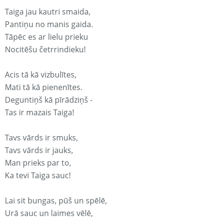
Taiga jau kautri smaida,
Pantiņu no manis gaida.
Tāpēc es ar lielu prieku
Nocitēšu četrrindieku!
Acis tā kā vizbulītes,
Mati tā kā pienenītes.
Deguntiņš kā pīrādziņš -
Tas ir mazais Taiga!
Tavs vārds ir smuks,
Tavs vārds ir jauks,
Man prieks par to,
Ka tevi Taiga sauc!
Lai sit bungas, pūš un spēlē,
Urā sauc un laimes vēlē,