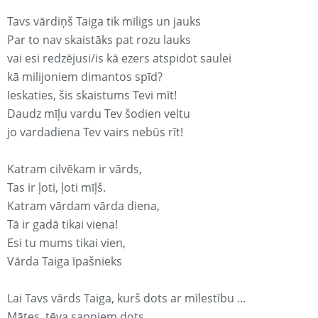
Tavs vārdiņš Taiga tik mīligs un jauks
Par to nav skaistāks pat rozu lauks
vai esi redzējusi/is kā ezers atspidot saulei
kā milijoniem dimantos spīd?
Ieskaties, šis skaistums Tevi mīt!
Daudz mīļu vardu Tev šodien veltu
jo vardadiena Tev vairs nebūs rīt!
Katram cilvēkam ir vārds,
Tas ir ļoti, ļoti mīļš.
Katram vārdam vārda diena,
Tā ir gadā tikai viena!
Esi tu mums tikai vien,
Vārda Taiga īpašnieks
Lai Tavs vārds Taiga, kurš dots ar mīlestību ...
Mātes, tēva sapņiem dots,