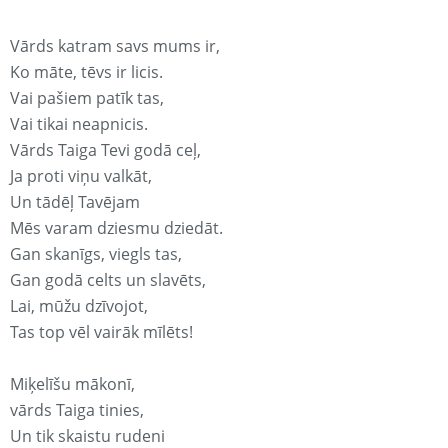
Vārds katram savs mums ir,
Ko māte, tēvs ir licis.
Vai pašiem patīk tas,
Vai tikai neapnicis.
Vārds Taiga Tevi godā ceļ,
Ja proti viņu valkāt,
Un tādēļ Tavējam
Mēs varam dziesmu dziedāt.
Gan skanīgs, viegls tas,
Gan godā celts un slavēts,
Lai, mūžu dzīvojot,
Tas top vēl vairāk mīlēts!
Miķelīšu mākonī,
vārds Taiga tinies,
Un tik skaistu rudeni