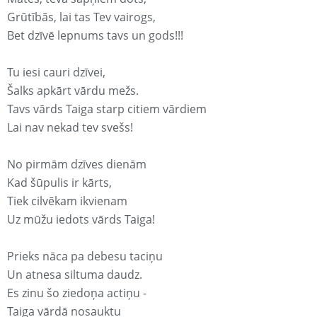
Grūtībās, lai tas Tev vairogs,
Bet dzīvē lepnums tavs un gods!!!
Tu iesi cauri dzīvei,
Šalks apkārt vārdu mežs.
Tavs vārds Taiga starp citiem vārdiem
Lai nav nekad tev svešs!
No pirmām dzīves dienām
Kad šūpulis ir kārts,
Tiek cilvēkam ikvienam
Uz mūžu iedots vārds Taiga!
Prieks nāca pa debesu taciņu
Un atnesa siltuma daudz.
Es zinu šo ziedoņa actiņu -
Taiga vārdā nosauktu