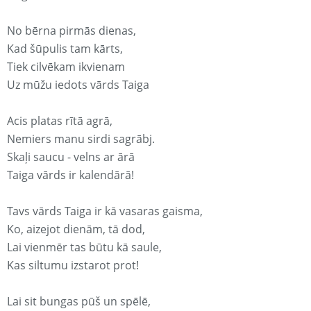
No bērna pirmās dienas,
Kad šūpulis tam kārts,
Tiek cilvēkam ikvienam
Uz mūžu iedots vārds Taiga
Acis platas rītā agrā,
Nemiers manu sirdi sagrābj.
Skaļi saucu - velns ar ārā
Taiga vārds ir kalendārā!
Tavs vārds Taiga ir kā vasaras gaisma,
Ko, aizejot dienām, tā dod,
Lai vienmēr tas būtu kā saule,
Kas siltumu izstarot prot!
Lai sit bungas pūš un spēlē,