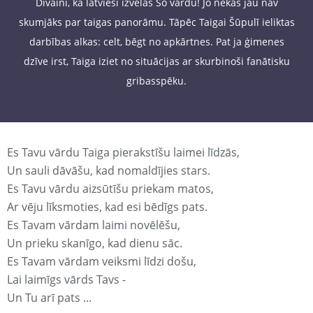
Dīvaini, ka latvieši izvēlas Šo vārdu! Jo nekas jau nav
skumjāks par taigas panorāmu. Tāpēc Taigai Šūpulī ieliktas
darbības alkas: celt, bēgt no apkārtnes. Pat ja ģimenes
dzīve irst, Taiga iziet no situācijas ar skurbinoši fanātisku
gribasspēku.
Es Tavu vārdu Taiga pierakstīšu laimei līdzās,
Un sauli dāvāšu, kad nomaldījies stars.
Es Tavu vārdu aizsūtīšu priekam matos,
Ar vēju līksmoties, kad esi bēdīgs pats.
Es Tavam vārdam laimi novēlēšu,
Un prieku skanīgo, kad dienu sāc.
Es Tavam vārdam veiksmi līdzi došu,
Lai laimīgs vārds Tavs -
Un Tu arī pats ...