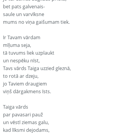
bet pats galvenais-
saule un varvīksne
mums no viņa gaišumam tiek.
Ir Tavam vārdam
mīļuma seja,
tā tuvums liek uzplaukt
un nespēku nīst,
Tavs vārds Taiga uzzied gleznā,
to rotā ar dzeju,
jo Taviem draugiem
viņš dārgakmens īsts.
Taiga vārds
par pavasari pauž
un vēstī ziemas galu,
kad līksmi dejodams,