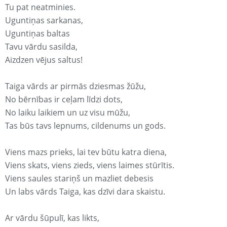
Tu pat neatminies.
Uguntiņas sarkanas,
Uguntiņas baltas
Tavu vārdu sasilda,
Aizdzen vējus saltus!
Taiga vārds ar pirmās dziesmas žūžu,
No bērnības ir ceļam līdzi dots,
No laiku laikiem un uz visu mūžu,
Tas būs tavs lepnums, cildenums un gods.
Viens mazs prieks, lai tev būtu katra diena,
Viens skats, viens zieds, viens laimes stūrītis.
Viens saules stariņš un mazliet debesis
Un labs vārds Taiga, kas dzīvi dara skaistu.
Ar vārdu šūpulī, kas likts,