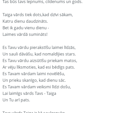
Tas būs tavs lepnums, cildenums un gods.
Taiga vārds tiek dots,kad dzīvi sākam,
Katru dienu daudzināts.
Bet ik gadu vienu dienu -
Laimes vārdā sumināts!
Es Tavu vārdu pierakstīšu laimei līdzās,
Un sauli dāvāšu, kad nomaldījies stars.
Es Tavu vārdu aizsūtīšu priekam matos,
Ar vēju līksmoties, kad esi bēdīgs pats.
Es Tavam vārdam laimi novēlēšu,
Un prieku skanīgo, kad dienu sāc.
Es Tavam vārdam veiksmi līdzi došu,
Lai laimīgs vārds Tavs - Taiga
Un Tu arī pats.