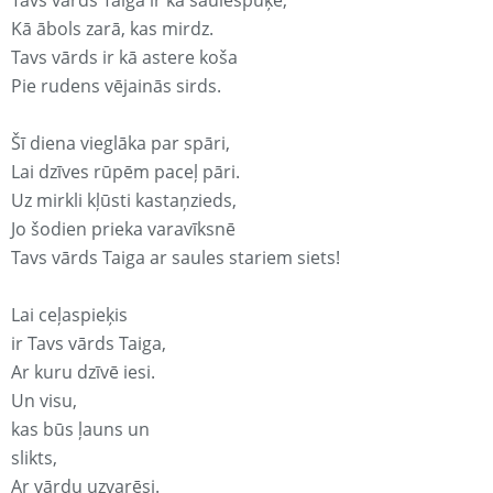
Tavs vārds Taiga ir kā saulespuķe,
Kā ābols zarā, kas mirdz.
Tavs vārds ir kā astere koša
Pie rudens vējainās sirds.
Šī diena vieglāka par spāri,
Lai dzīves rūpēm paceļ pāri.
Uz mirkli kļūsti kastaņzieds,
Jo šodien prieka varavīksnē
Tavs vārds Taiga ar saules stariem siets!
Lai ceļaspieķis
ir Tavs vārds Taiga,
Ar kuru dzīvē iesi.
Un visu,
kas būs ļauns un
slikts,
Ar vārdu uzvarēsi.