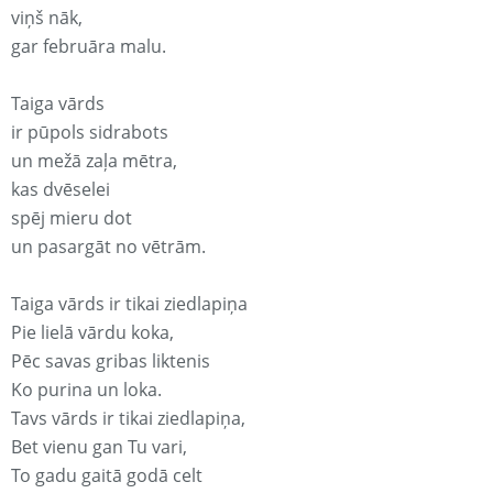
viņš nāk,
gar februāra malu.
Taiga vārds
ir pūpols sidrabots
un mežā zaļa mētra,
kas dvēselei
spēj mieru dot
un pasargāt no vētrām.
Taiga vārds ir tikai ziedlapiņa
Pie lielā vārdu koka,
Pēc savas gribas liktenis
Ko purina un loka.
Tavs vārds ir tikai ziedlapiņa,
Bet vienu gan Tu vari,
To gadu gaitā godā celt