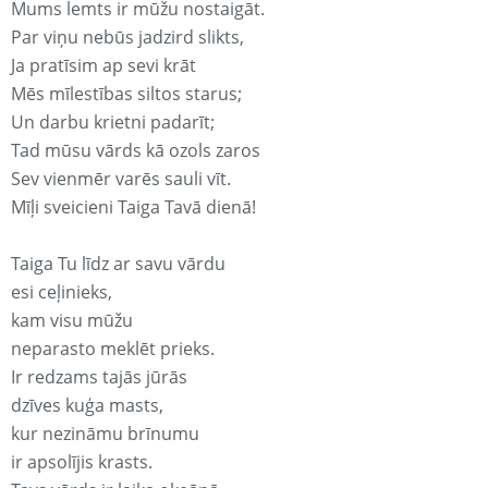
Mums lemts ir mūžu nostaigāt.
Par viņu nebūs jadzird slikts,
Ja pratīsim ap sevi krāt
Mēs mīlestības siltos starus;
Un darbu krietni padarīt;
Tad mūsu vārds kā ozols zaros
Sev vienmēr varēs sauli vīt.
Mīļi sveicieni Taiga Tavā dienā!
Taiga Tu līdz ar savu vārdu
esi ceļinieks,
kam visu mūžu
neparasto meklēt prieks.
Ir redzams tajās jūrās
dzīves kuģa masts,
kur nezināmu brīnumu
ir apsolījis krasts.