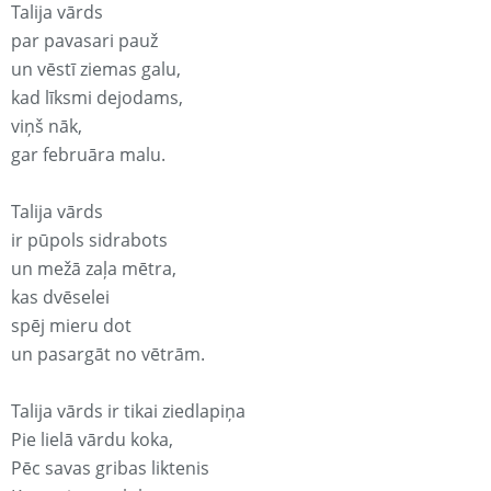
Talija vārds
par pavasari pauž
un vēstī ziemas galu,
kad līksmi dejodams,
viņš nāk,
gar februāra malu.
Talija vārds
ir pūpols sidrabots
un mežā zaļa mētra,
kas dvēselei
spēj mieru dot
un pasargāt no vētrām.
Talija vārds ir tikai ziedlapiņa
Pie lielā vārdu koka,
Pēc savas gribas liktenis