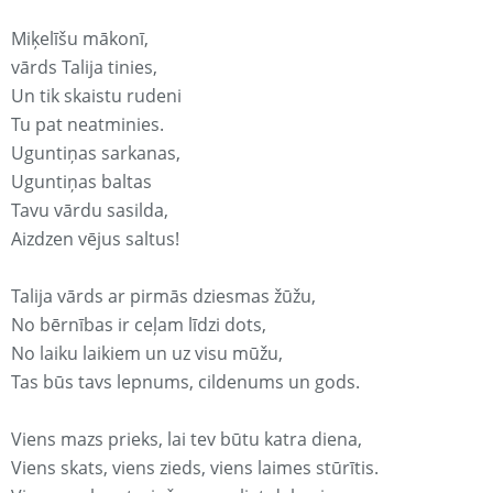
Miķelīšu mākonī,
vārds Talija tinies,
Un tik skaistu rudeni
Tu pat neatminies.
Uguntiņas sarkanas,
Uguntiņas baltas
Tavu vārdu sasilda,
Aizdzen vējus saltus!
Talija vārds ar pirmās dziesmas žūžu,
No bērnības ir ceļam līdzi dots,
No laiku laikiem un uz visu mūžu,
Tas būs tavs lepnums, cildenums un gods.
Viens mazs prieks, lai tev būtu katra diena,
Viens skats, viens zieds, viens laimes stūrītis.