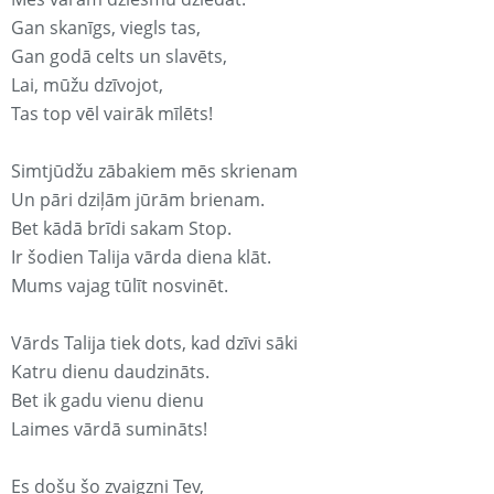
Gan skanīgs, viegls tas,
Gan godā celts un slavēts,
Lai, mūžu dzīvojot,
Tas top vēl vairāk mīlēts!
Simtjūdžu zābakiem mēs skrienam
Un pāri dziļām jūrām brienam.
Bet kādā brīdi sakam Stop.
Ir šodien Talija vārda diena klāt.
Mums vajag tūlīt nosvinēt.
Vārds Talija tiek dots, kad dzīvi sāki
Katru dienu daudzināts.
Bet ik gadu vienu dienu
Laimes vārdā sumināts!
Es došu šo zvaigzni Tev,