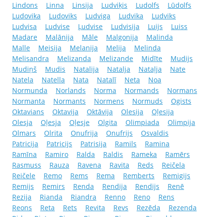
Lindons
Linna
Linsija
Ludviķis
Ludolfs
Lūdolfs
Ludovika
Ludoviks
Ludviga
Ludvika
Ludviks
Ludvisa
Ludvise
Ļudvise
Ludvisija
Luijs
Luiss
Madare
Malānija
Māle
Malgonija
Malinda
Malle
Meisija
Melanija
Melija
Melinda
Melisandra
Melizanda
Melizande
Midīte
Mudijs
Mudiņš
Mudis
Natalija
Natalja
Nataļja
Nate
Natela
Natella
Nata
Natalī
Neta
Noa
Normunda
Norlands
Norma
Normands
Normans
Normanta
Normants
Normens
Normuds
Ogists
Oktavians
Oktavija
Oktāvija
Olesija
Oļesija
Olesja
Oļesja
Oļesje
Olgita
Olimpiada
Olimpija
Olmars
Olrita
Onufrija
Onufrijs
Osvaldis
Patricija
Patricijs
Patrisija
Ramils
Ramina
Ramīna
Ramiro
Ralda
Raldis
Rameka
Ramērs
Rasmuss
Rauza
Ravena
Ravita
Reds
Reičela
Reičele
Remo
Rems
Rema
Remberts
Remigijs
Remijs
Remirs
Renda
Rendija
Rendijs
Renē
Rezija
Rianda
Riandra
Renno
Reno
Rens
Reons
Reta
Rets
Revita
Revs
Rezēda
Rezenda