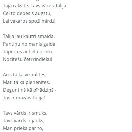
Tajā rakstīts Tavs vārds Talija.
Cel to debesīs augstu,
Lai vakaros spoži mirdz!
Talija jau kautri smaida,
Pantiņu no manis gaida.
Tāpēc es ar lielu prieku
Nocitēšu četrrindieku!
Acis tā kā vizbulītes,
Mati tā kā pienenītes.
Deguntiņš kā pīrādziņš -
Tas ir mazais Talija!
Tavs vārds ir smuks,
Tavs vārds ir jauks,
Man prieks par to,