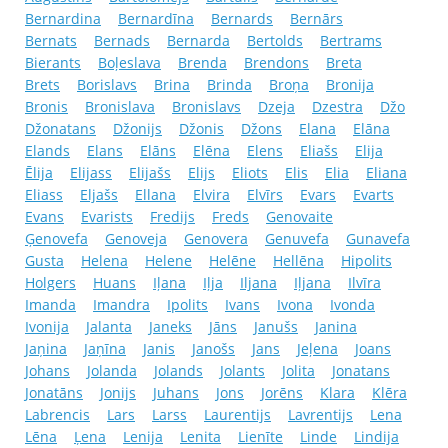
Bernardina
Bernardīna
Bernards
Bernārs
Bernats
Bernads
Bernarda
Bertolds
Bertrams
Bierants
Boļeslava
Brenda
Brendons
Breta
Brets
Borislavs
Brina
Brinda
Broņa
Bronija
Bronis
Bronislava
Bronislavs
Dzeja
Dzestra
Džo
Džonatans
Džonijs
Džonis
Džons
Elana
Elāna
Elands
Elans
Elāns
Elēna
Elens
Eliašs
Elija
Ēlija
Elijass
Elijašs
Elijs
Eliots
Elis
Elia
Eliana
Eliass
Eljašs
Ellana
Elvira
Elvīrs
Evars
Evarts
Evans
Evarists
Fredijs
Freds
Genovaite
Ģenovefa
Genoveja
Genovera
Genuvefa
Gunavefa
Gusta
Helena
Helene
Helēne
Hellēna
Hipolits
Holgers
Huans
Iļana
Iļja
Iljana
Iļjana
Ilvīra
Imanda
Imandra
Ipolits
Ivans
Ivona
Ivonda
Ivonija
Jalanta
Janeks
Jāns
Janušs
Janina
Jaņina
Jaņīna
Janis
Janošs
Jans
Jeļena
Joans
Johans
Jolanda
Jolands
Jolants
Jolita
Jonatans
Jonatāns
Jonijs
Juhans
Jons
Jorēns
Klara
Klēra
Labrencis
Lars
Larss
Laurentijs
Lavrentijs
Lena
Lēna
Ļena
Lenija
Lenita
Lienīte
Linde
Lindija