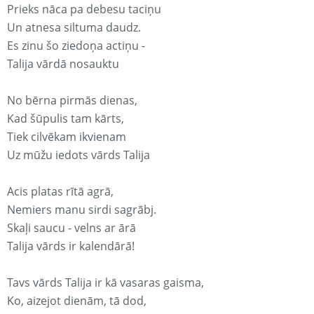
Prieks nāca pa debesu taciņu
Un atnesa siltuma daudz.
Es zinu šo ziedoņa actiņu -
Talija vārdā nosauktu
No bērna pirmās dienas,
Kad šūpulis tam kārts,
Tiek cilvēkam ikvienam
Uz mūžu iedots vārds Talija
Acis platas rītā agrā,
Nemiers manu sirdi sagrābj.
Skaļi saucu - velns ar ārā
Talija vārds ir kalendārā!
Tavs vārds Talija ir kā vasaras gaisma,
Ko, aizejot dienām, tā dod,