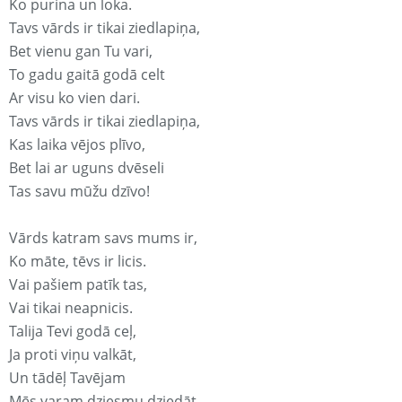
Ko purina un loka.
Tavs vārds ir tikai ziedlapiņa,
Bet vienu gan Tu vari,
To gadu gaitā godā celt
Ar visu ko vien dari.
Tavs vārds ir tikai ziedlapiņa,
Kas laika vējos plīvo,
Bet lai ar uguns dvēseli
Tas savu mūžu dzīvo!
Vārds katram savs mums ir,
Ko māte, tēvs ir licis.
Vai pašiem patīk tas,
Vai tikai neapnicis.
Talija Tevi godā ceļ,
Ja proti viņu valkāt,
Un tādēļ Tavējam
Mēs varam dziesmu dziedāt.