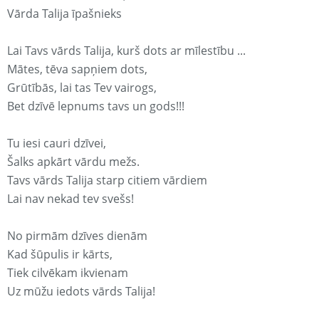
Vārda Talija īpašnieks
Lai Tavs vārds Talija, kurš dots ar mīlestību ...
Mātes, tēva sapņiem dots,
Grūtībās, lai tas Tev vairogs,
Bet dzīvē lepnums tavs un gods!!!
Tu iesi cauri dzīvei,
Šalks apkārt vārdu mežs.
Tavs vārds Talija starp citiem vārdiem
Lai nav nekad tev svešs!
No pirmām dzīves dienām
Kad šūpulis ir kārts,
Tiek cilvēkam ikvienam
Uz mūžu iedots vārds Talija!