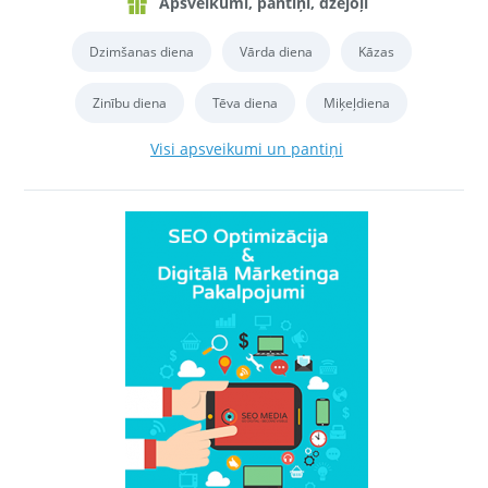
Apsveikumi, pantiņi, dzejoļi
Dzimšanas diena
Vārda diena
Kāzas
Zinību diena
Tēva diena
Miķeļdiena
Visi apsveikumi un pantiņi