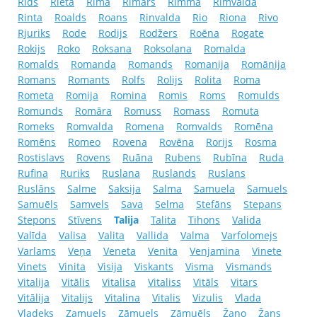
Rids
Rieta
Rima
Rimars
Rimma
Rimvalda
Rinta
Roalds
Roans
Rinvalda
Rio
Riona
Rivo
Rjuriks
Rode
Rodijs
Rodžers
Roēna
Rogate
Rokijs
Roko
Roksana
Roksolana
Romalda
Romalds
Romanda
Romands
Romanija
Romānija
Romans
Romants
Rolfs
Rolijs
Rolita
Roma
Rometa
Romija
Romina
Romis
Roms
Romulds
Romunds
Romāra
Romuss
Romass
Romuta
Romeks
Romvalda
Romena
Romvalds
Romēna
Romēns
Romeo
Rovena
Rovēna
Rorijs
Rosma
Rostislavs
Rovens
Ruāna
Rubens
Rubīna
Ruda
Rufina
Ruriks
Ruslana
Ruslands
Ruslans
Ruslāns
Salme
Saksija
Salma
Samuela
Samuels
Samuēls
Samvels
Sava
Selma
Stefāns
Stepans
Stepons
Stīvens
Talija
Talita
Tihons
Valida
Valīda
Valisa
Valita
Vallida
Valma
Varfolomejs
Varlams
Veņa
Veneta
Venita
Venjamina
Vinete
Vinets
Vinita
Visija
Viskants
Visma
Vismands
Vitalija
Vitālis
Vitalisa
Vitaliss
Vitāls
Vitars
Vitālija
Vitalijs
Vitalina
Vitalis
Vizulis
Vlada
Vladeks
Zamuels
Zāmuels
Zāmuēls
Žano
Žans