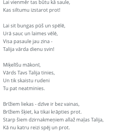
Lai vienmēr tas būtu kā saule,
Kas siltumu izstarot prot!
Lai sit bungas pūš un spēlē,
Urā sauc un laimes vēlē,
Visa pasaule jau zina -
Talija vārda dienu svin!
Miķelīšu mākonī,
Vārds Tavs Talija tinies,
Un tik skaistu rudeni
Tu pat neatminies.
Brīžiem liekas - dzīve ir bez vainas,
Brīžiem šķiet, ka tikai krāpties prot.
Starp šiem dzirnakmeņiem allaž maļas Talija,
Kā nu katru reizi spēj un prot.