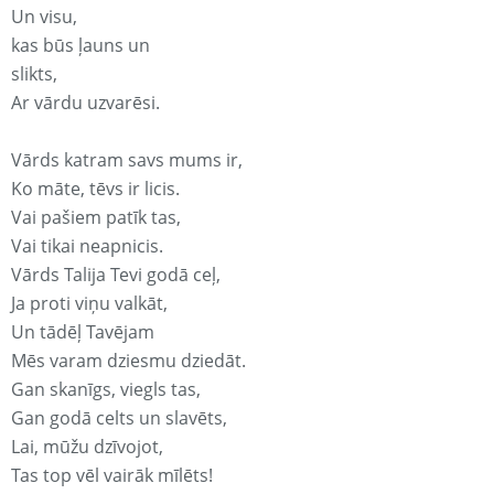
Un visu,
kas būs ļauns un
slikts,
Ar vārdu uzvarēsi.
Vārds katram savs mums ir,
Ko māte, tēvs ir licis.
Vai pašiem patīk tas,
Vai tikai neapnicis.
Vārds Talija Tevi godā ceļ,
Ja proti viņu valkāt,
Un tādēļ Tavējam
Mēs varam dziesmu dziedāt.
Gan skanīgs, viegls tas,
Gan godā celts un slavēts,
Lai, mūžu dzīvojot,
Tas top vēl vairāk mīlēts!