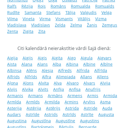
Ralfs
Rēzija
Rojs
Romāns
Romualda
Romualds
Rudīte
Samanta
Stefans
Tālija
Valgudis
Velga
Vilma
Vineta
Virma
Vismants
Vitālijs
Vizma
Vladislava
Vladislavs
Zelda
Zelma
Žanis
Zemgus
Zenta
Zigita
Zita
Citi kalendārā neierakstītie vārdi šajā dienā:
Aigija
Aigijs
Aigis
Aigita
Aigo
Aigula
Aigvars
Aista
Alana
Alans
Alba
Albina
Albine
Albīne
Albinsa
Alēns
Alesja
Alfreds
Alfrida
Alfrīda
Alfrids
Alfrīds
Alfra
Alimpiada
Allans
Allens
Aļona
Alons
Alvita
Alva
Alvaro
Alvars
Alvija
Alvijs
Alvika
Alvits
Anfija
Anfisa
Anufrijs
Armanis
Armans
Armāns
Armens
Armis
Armida
Armīda
Armīds
Armilda
Armins
Arvīns
Asma
Asterija
Astērija
Astērijs
Astrida
Astride
Auda
Audars
Astrīde
Astrids
Astrīds
Astrīte
Augusta
Augustina
Augustīna
Augustīne
Augustins
Augustīns
Bartolomejs
Bārtulis
Bernarde