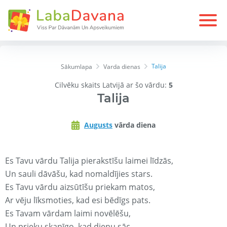
Talija
Sākumlapa
Varda dienas
Cilvēku skaits Latvijā ar šo vārdu:
5
Talija
Augusts
vārda diena
Es Tavu vārdu Talija pierakstīšu laimei līdzās,
Un sauli dāvāšu, kad nomaldījies stars.
Es Tavu vārdu aizsūtīšu priekam matos,
Ar vēju līksmoties, kad esi bēdīgs pats.
Es Tavam vārdam laimi novēlēšu,
Un prieku skanīgo, kad dienu sāc.