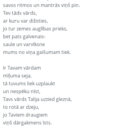
savos ritmos un mantrās viņš pin.
Tev tāds vārds,
ar kuru var dižoties,
jo tur zemes auglības prieks,
bet pats galvenais-
saule un varvīksne
mums no viņa gaišumam tiek.
Ir Tavam vārdam
mīļuma seja,
tā tuvums liek uzplaukt
un nespēku nīst,
Tavs vārds Talija uzzied gleznā,
to rotā ar dzeju,
jo Taviem draugiem
viņš dārgakmens īsts.