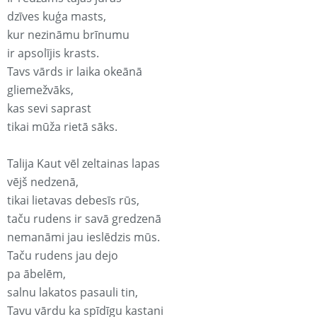
dzīves kuģa masts,
kur nezināmu brīnumu
ir apsolījis krasts.
Tavs vārds ir laika okeānā
gliemežvāks,
kas sevi saprast
tikai mūža rietā sāks.
Talija Kaut vēl zeltainas lapas
vējš nedzenā,
tikai lietavas debesīs rūs,
taču rudens ir savā gredzenā
nemanāmi jau ieslēdzis mūs.
Taču rudens jau dejo
pa ābelēm,
salnu lakatos pasauli tin,
Tavu vārdu ka spīdīgu kastani