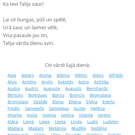
Ka tevi Talija sauc!
Lai sit bungas, pūš un spēlē,
Urā sauc un laimes vēlē,
Visa pasaule jau zin,
Talija vārda dienu svin.
Citi vārdi šajā dienā:
Aiga
Aigars
Aisma
Albīna
Albīns
Alens
Alfrēds
Alvis
Armīns
Arvils
Askolds
Astra
Astrīda
Audra
Audris
Auguste
Augusts
Bernhards
Bērtulis
Boļeslavs
Boriss
Brencis
Broņislava
Broņislavs
Dzelde
Elena
Ellena
Elvīra
Everts
Fredis
Genovefa
Genoveva
Guste
Helēna
Imanta
Inuta
Ivonna
Janīna
Jolanta
Jorens
Klāra
Liene
Liega
Liena
Linda
Ludis
Ludvigs
Madara
Madars
Melānija
Mudīte
Natālija
Normunds
Oļegs
Olga
Osvalds
Patrīcija
Patriks