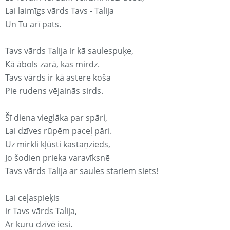
Lai laimīgs vārds Tavs - Talija
Un Tu arī pats.
Tavs vārds Talija ir kā saulespuķe,
Kā ābols zarā, kas mirdz.
Tavs vārds ir kā astere koša
Pie rudens vējainās sirds.
Šī diena vieglāka par spāri,
Lai dzīves rūpēm paceļ pāri.
Uz mirkli kļūsti kastaņzieds,
Jo šodien prieka varavīksnē
Tavs vārds Talija ar saules stariem siets!
Lai ceļaspieķis
ir Tavs vārds Talija,
Ar kuru dzīvē iesi.