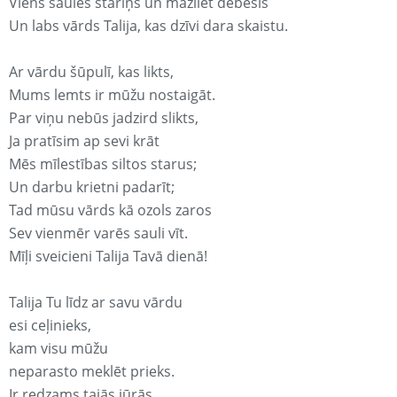
Viens saules stariņš un mazliet debesis
Un labs vārds Talija, kas dzīvi dara skaistu.
Ar vārdu šūpulī, kas likts,
Mums lemts ir mūžu nostaigāt.
Par viņu nebūs jadzird slikts,
Ja pratīsim ap sevi krāt
Mēs mīlestības siltos starus;
Un darbu krietni padarīt;
Tad mūsu vārds kā ozols zaros
Sev vienmēr varēs sauli vīt.
Mīļi sveicieni Talija Tavā dienā!
Talija Tu līdz ar savu vārdu
esi ceļinieks,
kam visu mūžu
neparasto meklēt prieks.
Ir redzams tajās jūrās