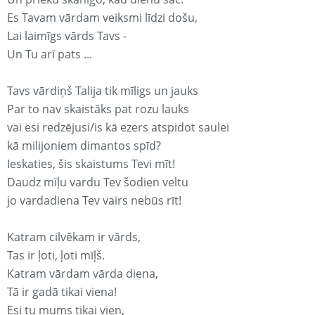
Es Tavam vārdam veiksmi līdzi došu,
Lai laimīgs vārds Tavs -
Un Tu arī pats ...
Tavs vārdiņš Talija tik mīligs un jauks
Par to nav skaistāks pat rozu lauks
vai esi redzējusi/is kā ezers atspidot saulei
kā milijoniem dimantos spīd?
Ieskaties, šis skaistums Tevi mīt!
Daudz mīļu vardu Tev šodien veltu
jo vardadiena Tev vairs nebūs rīt!
Katram cilvēkam ir vārds,
Tas ir ļoti, ļoti mīļš.
Katram vārdam vārda diena,
Tā ir gadā tikai viena!
Esi tu mums tikai vien,