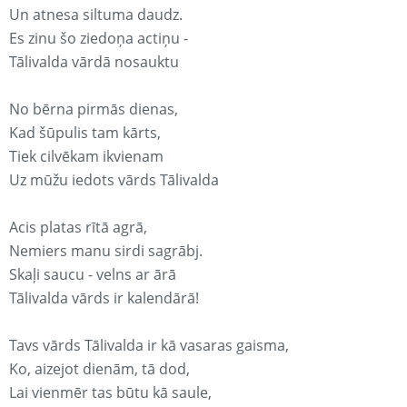
Un atnesa siltuma daudz.
Es zinu šo ziedoņa actiņu -
Tālivalda vārdā nosauktu
No bērna pirmās dienas,
Kad šūpulis tam kārts,
Tiek cilvēkam ikvienam
Uz mūžu iedots vārds Tālivalda
Acis platas rītā agrā,
Nemiers manu sirdi sagrābj.
Skaļi saucu - velns ar ārā
Tālivalda vārds ir kalendārā!
Tavs vārds Tālivalda ir kā vasaras gaisma,
Ko, aizejot dienām, tā dod,
Lai vienmēr tas būtu kā saule,