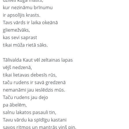
dzīves kuģa masts,
kur nezināmu brīnumu
ir apsolījis krasts.
Tavs vārds ir laika okeānā
gliemežvāks,
kas sevi saprast
tikai mūža rietā sāks.
Tālivalda Kaut vēl zeltainas lapas
vējš nedzenā,
tikai lietavas debesīs rūs,
taču rudens ir savā gredzenā
nemanāmi jau ieslēdzis mūs.
Taču rudens jau dejo
pa ābelēm,
salnu lakatos pasauli tin,
Tavu vārdu ka spīdīgu kastani
savos ritmos un mantrās viņš pin.