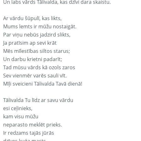
Un labs vārds Tālivalda, kas dzīvi dara skaistu.
Ar vārdu šūpulī, kas likts,
Mums lemts ir mūžu nostaigāt.
Par viņu nebūs jadzird slikts,
Ja pratīsim ap sevi krāt
Mēs mīlestības siltos starus;
Un darbu krietni padarīt;
Tad mūsu vārds kā ozols zaros
Sev vienmēr varēs sauli vīt.
Mīļi sveicieni Tālivalda Tavā dienā!
Tālivalda Tu līdz ar savu vārdu
esi ceļinieks,
kam visu mūžu
neparasto meklēt prieks.
Ir redzams tajās jūrās