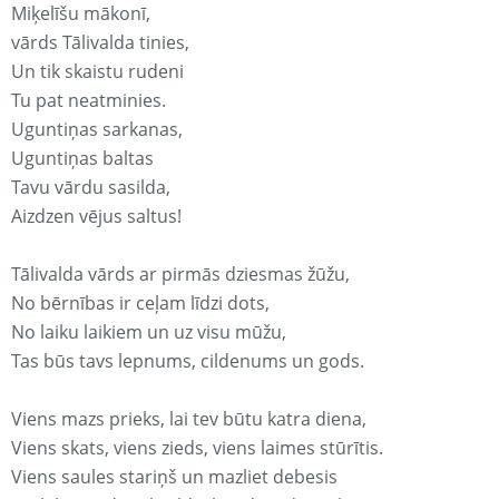
Miķelīšu mākonī,
vārds Tālivalda tinies,
Un tik skaistu rudeni
Tu pat neatminies.
Uguntiņas sarkanas,
Uguntiņas baltas
Tavu vārdu sasilda,
Aizdzen vējus saltus!
Tālivalda vārds ar pirmās dziesmas žūžu,
No bērnības ir ceļam līdzi dots,
No laiku laikiem un uz visu mūžu,
Tas būs tavs lepnums, cildenums un gods.
Viens mazs prieks, lai tev būtu katra diena,
Viens skats, viens zieds, viens laimes stūrītis.
Viens saules stariņš un mazliet debesis