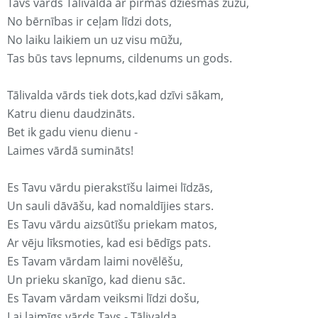
Tavs vārds Tālivalda ar pirmās dziesmas žūžu,
No bērnības ir ceļam līdzi dots,
No laiku laikiem un uz visu mūžu,
Tas būs tavs lepnums, cildenums un gods.
Tālivalda vārds tiek dots,kad dzīvi sākam,
Katru dienu daudzināts.
Bet ik gadu vienu dienu -
Laimes vārdā sumināts!
Es Tavu vārdu pierakstīšu laimei līdzās,
Un sauli dāvāšu, kad nomaldījies stars.
Es Tavu vārdu aizsūtīšu priekam matos,
Ar vēju līksmoties, kad esi bēdīgs pats.
Es Tavam vārdam laimi novēlēšu,
Un prieku skanīgo, kad dienu sāc.
Es Tavam vārdam veiksmi līdzi došu,
Lai laimīgs vārds Tavs - Tālivalda