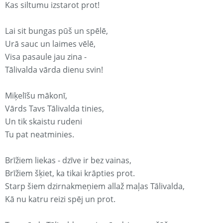
Kas siltumu izstarot prot!
Lai sit bungas pūš un spēlē,
Urā sauc un laimes vēlē,
Visa pasaule jau zina -
Tālivalda vārda dienu svin!
Miķelīšu mākonī,
Vārds Tavs Tālivalda tinies,
Un tik skaistu rudeni
Tu pat neatminies.
Brīžiem liekas - dzīve ir bez vainas,
Brīžiem šķiet, ka tikai krāpties prot.
Starp šiem dzirnakmeņiem allaž maļas Tālivalda,
Kā nu katru reizi spēj un prot.