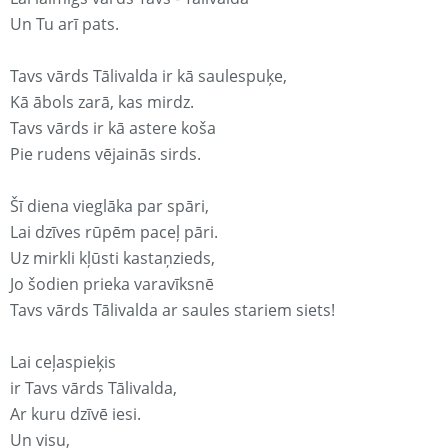
Un Tu arī pats.
Tavs vārds Tālivalda ir kā saulespuķe,
Kā ābols zarā, kas mirdz.
Tavs vārds ir kā astere koša
Pie rudens vējainās sirds.
Šī diena vieglāka par spāri,
Lai dzīves rūpēm paceļ pāri.
Uz mirkli kļūsti kastaņzieds,
Jo šodien prieka varavīksnē
Tavs vārds Tālivalda ar saules stariem siets!
Lai ceļaspieķis
ir Tavs vārds Tālivalda,
Ar kuru dzīvē iesi.
Un visu,