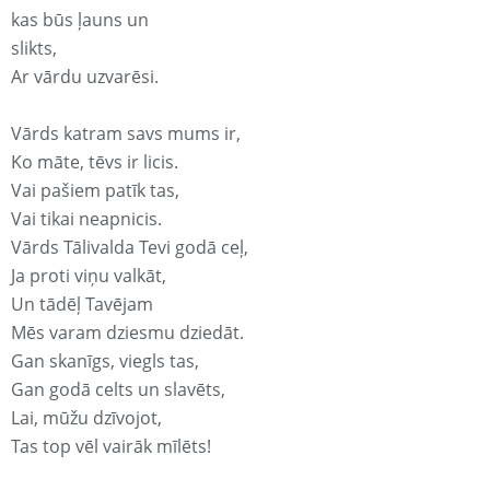
kas būs ļauns un
slikts,
Ar vārdu uzvarēsi.
Vārds katram savs mums ir,
Ko māte, tēvs ir licis.
Vai pašiem patīk tas,
Vai tikai neapnicis.
Vārds Tālivalda Tevi godā ceļ,
Ja proti viņu valkāt,
Un tādēļ Tavējam
Mēs varam dziesmu dziedāt.
Gan skanīgs, viegls tas,
Gan godā celts un slavēts,
Lai, mūžu dzīvojot,
Tas top vēl vairāk mīlēts!