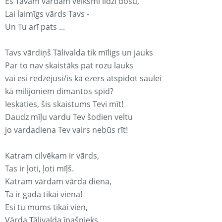
Es Tavam vārdam veiksmi līdzi došu,
Lai laimīgs vārds Tavs -
Un Tu arī pats ...
Tavs vārdiņš Tālivalda tik mīligs un jauks
Par to nav skaistāks pat rozu lauks
vai esi redzējusi/is kā ezers atspidot saulei
kā milijoniem dimantos spīd?
Ieskaties, šis skaistums Tevi mīt!
Daudz mīļu vardu Tev šodien veltu
jo vardadiena Tev vairs nebūs rīt!
Katram cilvēkam ir vārds,
Tas ir ļoti, ļoti mīļš.
Katram vārdam vārda diena,
Tā ir gadā tikai viena!
Esi tu mums tikai vien,
Vārda Tālivalda īpašnieks