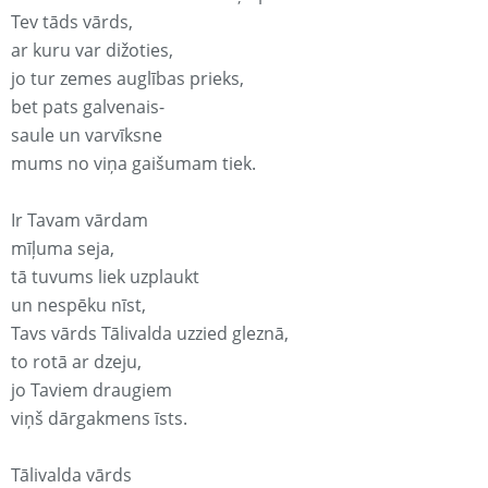
Tev tāds vārds,
ar kuru var dižoties,
jo tur zemes auglības prieks,
bet pats galvenais-
saule un varvīksne
mums no viņa gaišumam tiek.
Ir Tavam vārdam
mīļuma seja,
tā tuvums liek uzplaukt
un nespēku nīst,
Tavs vārds Tālivalda uzzied gleznā,
to rotā ar dzeju,
jo Taviem draugiem
viņš dārgakmens īsts.
Tālivalda vārds