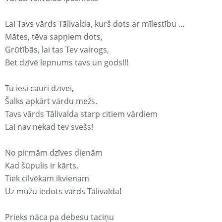
Lai Tavs vārds Tālivalda, kurš dots ar mīlestību ...
Mātes, tēva sapņiem dots,
Grūtībās, lai tas Tev vairogs,
Bet dzīvē lepnums tavs un gods!!!
Tu iesi cauri dzīvei,
Šalks apkārt vārdu mežs.
Tavs vārds Tālivalda starp citiem vārdiem
Lai nav nekad tev svešs!
No pirmām dzīves dienām
Kad šūpulis ir kārts,
Tiek cilvēkam ikvienam
Uz mūžu iedots vārds Tālivalda!
Prieks nāca pa debesu taciņu