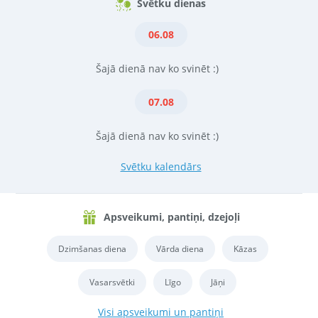
Svētku dienas
06.08
Šajā dienā nav ko svinēt :)
07.08
Šajā dienā nav ko svinēt :)
Svētku kalendārs
Apsveikumi, pantiņi, dzejoļi
Dzimšanas diena
Vārda diena
Kāzas
Vasarsvētki
Līgo
Jāņi
Visi apsveikumi un pantiņi