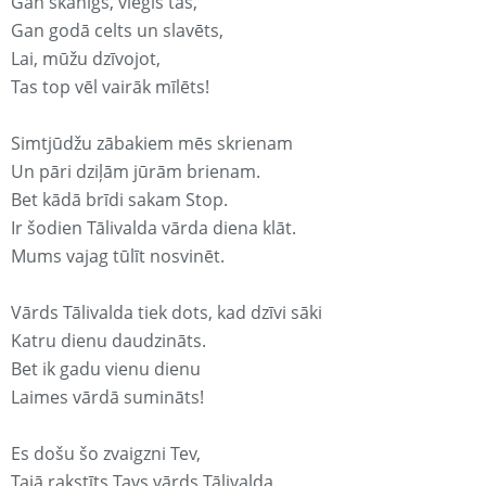
Gan skanīgs, viegls tas,
Gan godā celts un slavēts,
Lai, mūžu dzīvojot,
Tas top vēl vairāk mīlēts!
Simtjūdžu zābakiem mēs skrienam
Un pāri dziļām jūrām brienam.
Bet kādā brīdi sakam Stop.
Ir šodien Tālivalda vārda diena klāt.
Mums vajag tūlīt nosvinēt.
Vārds Tālivalda tiek dots, kad dzīvi sāki
Katru dienu daudzināts.
Bet ik gadu vienu dienu
Laimes vārdā sumināts!
Es došu šo zvaigzni Tev,
Tajā rakstīts Tavs vārds Tālivalda.