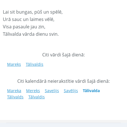
Lai sit bungas, pūš un spēlē,
Urā sauc un laimes vēlē,
Visa pasaule jau zin,
Tālivalda vārda dienu svin.
Citi vārdi šajā dienā:
Mareks
Tālivaldis
Citi kalendārā neierakstītie vārdi šajā dienā:
Mareka
Mereks
Savelijs
Savēlijs
Tālivalda
Tālivalds
Tālvaldis