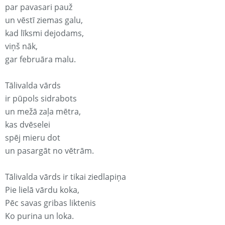
par pavasari pauž
un vēstī ziemas galu,
kad līksmi dejodams,
viņš nāk,
gar februāra malu.
Tālivalda vārds
ir pūpols sidrabots
un mežā zaļa mētra,
kas dvēselei
spēj mieru dot
un pasargāt no vētrām.
Tālivalda vārds ir tikai ziedlapiņa
Pie lielā vārdu koka,
Pēc savas gribas liktenis
Ko purina un loka.