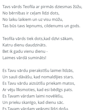
Tavs vārds Teofila ar pirmās dziesmas žūžu,
No bērnības ir ceļam līdzi dots,
No laiku laikiem un uz visu mūžu,
Tas būs tavs lepnums, cildenums un gods.
Teofila vārds tiek dots,kad dzīvi sākam,
Katru dienu daudzināts.
Bet ik gadu vienu dienu -
Laimes vārdā sumināts!
Es Tavu vārdu pierakstīšu laimei līdzās,
Un sauli dāvāšu, kad nomaldījies stars.
Es Tavu vārdu aizsūtīšu priekam matos,
Ar vēju līksmoties, kad esi bēdīgs pats.
Es Tavam vārdam laimi novēlēšu,
Un prieku skanīgo, kad dienu sāc.
Es Tavam vārdam veiksmi līdzi došu,