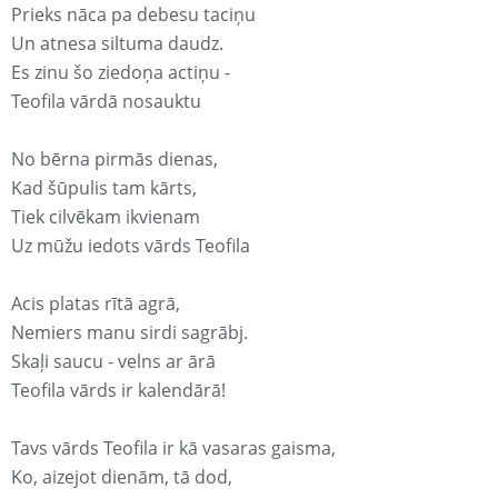
Prieks nāca pa debesu taciņu
Un atnesa siltuma daudz.
Es zinu šo ziedoņa actiņu -
Teofila vārdā nosauktu
No bērna pirmās dienas,
Kad šūpulis tam kārts,
Tiek cilvēkam ikvienam
Uz mūžu iedots vārds Teofila
Acis platas rītā agrā,
Nemiers manu sirdi sagrābj.
Skaļi saucu - velns ar ārā
Teofila vārds ir kalendārā!
Tavs vārds Teofila ir kā vasaras gaisma,
Ko, aizejot dienām, tā dod,