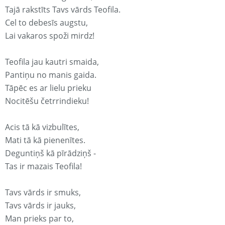
Tajā rakstīts Tavs vārds Teofila.
Cel to debesīs augstu,
Lai vakaros spoži mirdz!
Teofila jau kautri smaida,
Pantiņu no manis gaida.
Tāpēc es ar lielu prieku
Nocitēšu četrrindieku!
Acis tā kā vizbulītes,
Mati tā kā pienenītes.
Deguntiņš kā pīrādziņš -
Tas ir mazais Teofila!
Tavs vārds ir smuks,
Tavs vārds ir jauks,
Man prieks par to,