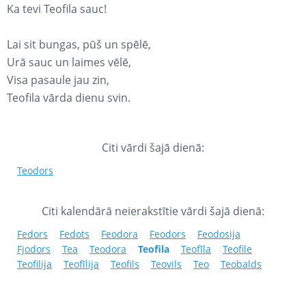
Ka tevi Teofila sauc!
Lai sit bungas, pūš un spēlē,
Urā sauc un laimes vēlē,
Visa pasaule jau zin,
Teofila vārda dienu svin.
Citi vārdi šajā dienā:
Teodors
Citi kalendārā neierakstītie vārdi šajā dienā:
Fedors
Fedots
Feodora
Feodors
Feodosija
Fjodors
Tea
Teodora
Teofila
Teofīla
Teofile
Teofilija
Teofīlija
Teofils
Teovils
Teo
Teobalds