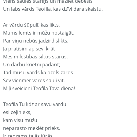
Viens saules stariņš un mazliet debesis
Un labs vārds Teofila, kas dzīvi dara skaistu.
Ar vārdu šūpulī, kas likts,
Mums lemts ir mūžu nostaigāt.
Par viņu nebūs jadzird slikts,
Ja pratīsim ap sevi krāt
Mēs mīlestības siltos starus;
Un darbu krietni padarīt;
Tad mūsu vārds kā ozols zaros
Sev vienmēr varēs sauli vīt.
Mīļi sveicieni Teofila Tavā dienā!
Teofila Tu līdz ar savu vārdu
esi ceļinieks,
kam visu mūžu
neparasto meklēt prieks.
Ir redzams tajās jūrās