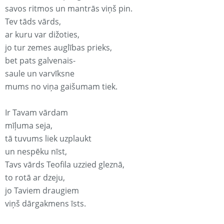
savos ritmos un mantrās viņš pin.
Tev tāds vārds,
ar kuru var dižoties,
jo tur zemes auglības prieks,
bet pats galvenais-
saule un varvīksne
mums no viņa gaišumam tiek.
Ir Tavam vārdam
mīļuma seja,
tā tuvums liek uzplaukt
un nespēku nīst,
Tavs vārds Teofila uzzied gleznā,
to rotā ar dzeju,
jo Taviem draugiem
viņš dārgakmens īsts.