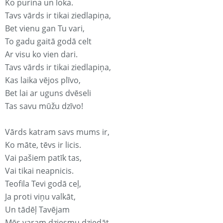
Ko purina un loka.
Tavs vārds ir tikai ziedlapiņa,
Bet vienu gan Tu vari,
To gadu gaitā godā celt
Ar visu ko vien dari.
Tavs vārds ir tikai ziedlapiņa,
Kas laika vējos plīvo,
Bet lai ar uguns dvēseli
Tas savu mūžu dzīvo!
Vārds katram savs mums ir,
Ko māte, tēvs ir licis.
Vai pašiem patīk tas,
Vai tikai neapnicis.
Teofila Tevi godā ceļ,
Ja proti viņu valkāt,
Un tādēļ Tavējam
Mēs varam dziesmu dziedāt.