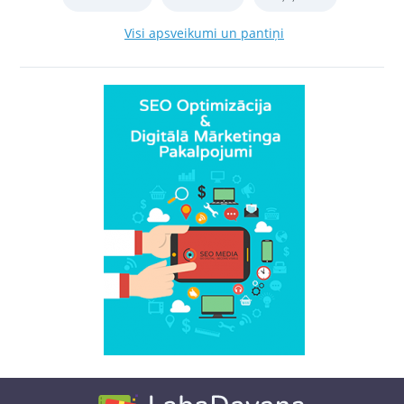
Visi apsveikumi un pantiņi