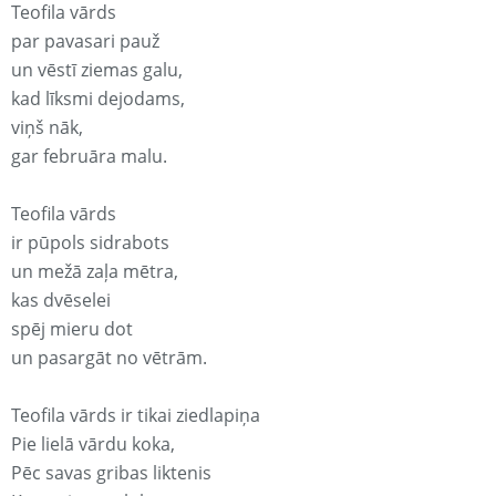
Teofila vārds
par pavasari pauž
un vēstī ziemas galu,
kad līksmi dejodams,
viņš nāk,
gar februāra malu.
Teofila vārds
ir pūpols sidrabots
un mežā zaļa mētra,
kas dvēselei
spēj mieru dot
un pasargāt no vētrām.
Teofila vārds ir tikai ziedlapiņa
Pie lielā vārdu koka,
Pēc savas gribas liktenis