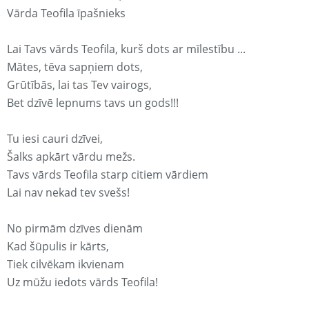
Vārda Teofila īpašnieks
Lai Tavs vārds Teofila, kurš dots ar mīlestību ...
Mātes, tēva sapņiem dots,
Grūtībās, lai tas Tev vairogs,
Bet dzīvē lepnums tavs un gods!!!
Tu iesi cauri dzīvei,
Šalks apkārt vārdu mežs.
Tavs vārds Teofila starp citiem vārdiem
Lai nav nekad tev svešs!
No pirmām dzīves dienām
Kad šūpulis ir kārts,
Tiek cilvēkam ikvienam
Uz mūžu iedots vārds Teofila!