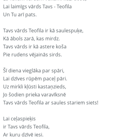
Lai laimīgs vārds Tavs - Teofila
Un Tu arī pats.
Tavs vārds Teofila ir kā saulespuķe,
Kā ābols zarā, kas mirdz.
Tavs vārds ir kā astere koša
Pie rudens vējainās sirds.
Šī diena vieglāka par spāri,
Lai dzīves rūpēm paceļ pāri.
Uz mirkli kļūsti kastaņzieds,
Jo šodien prieka varavīksnē
Tavs vārds Teofila ar saules stariem siets!
Lai ceļaspieķis
ir Tavs vārds Teofila,
Ar kuru dzīvē iesi.