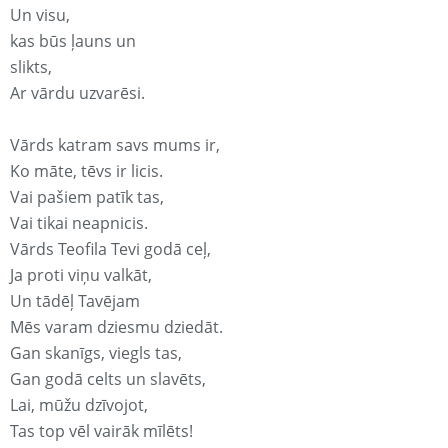
Un visu,
kas būs ļauns un
slikts,
Ar vārdu uzvarēsi.
Vārds katram savs mums ir,
Ko māte, tēvs ir licis.
Vai pašiem patīk tas,
Vai tikai neapnicis.
Vārds Teofila Tevi godā ceļ,
Ja proti viņu valkāt,
Un tādēļ Tavējam
Mēs varam dziesmu dziedāt.
Gan skanīgs, viegls tas,
Gan godā celts un slavēts,
Lai, mūžu dzīvojot,
Tas top vēl vairāk mīlēts!