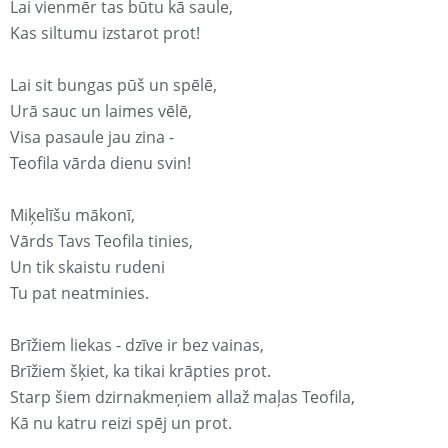
Lai vienmēr tas būtu kā saule,
Kas siltumu izstarot prot!
Lai sit bungas pūš un spēlē,
Urā sauc un laimes vēlē,
Visa pasaule jau zina -
Teofila vārda dienu svin!
Miķelīšu mākonī,
Vārds Tavs Teofila tinies,
Un tik skaistu rudeni
Tu pat neatminies.
Brīžiem liekas - dzīve ir bez vainas,
Brīžiem šķiet, ka tikai krāpties prot.
Starp šiem dzirnakmeņiem allaž maļas Teofila,
Kā nu katru reizi spēj un prot.