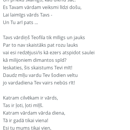
Es Tavam vārdam veiksmi līdzi došu,
Lai laimīgs vārds Tavs -
Un Tu arī pats ...
Tavs vārdiņš Teofila tik mīligs un jauks
Par to nav skaistāks pat rozu lauks
vai esi redzējusi/is kā ezers atspidot saulei
kā milijoniem dimantos spīd?
Ieskaties, šis skaistums Tevi mīt!
Daudz mīļu vardu Tev šodien veltu
jo vardadiena Tev vairs nebūs rīt!
Katram cilvēkam ir vārds,
Tas ir ļoti, ļoti mīļš.
Katram vārdam vārda diena,
Tā ir gadā tikai viena!
Esi tu mums tikai vien,