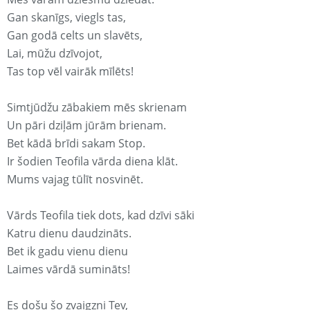
Gan skanīgs, viegls tas,
Gan godā celts un slavēts,
Lai, mūžu dzīvojot,
Tas top vēl vairāk mīlēts!
Simtjūdžu zābakiem mēs skrienam
Un pāri dziļām jūrām brienam.
Bet kādā brīdi sakam Stop.
Ir šodien Teofila vārda diena klāt.
Mums vajag tūlīt nosvinēt.
Vārds Teofila tiek dots, kad dzīvi sāki
Katru dienu daudzināts.
Bet ik gadu vienu dienu
Laimes vārdā sumināts!
Es došu šo zvaigzni Tev,