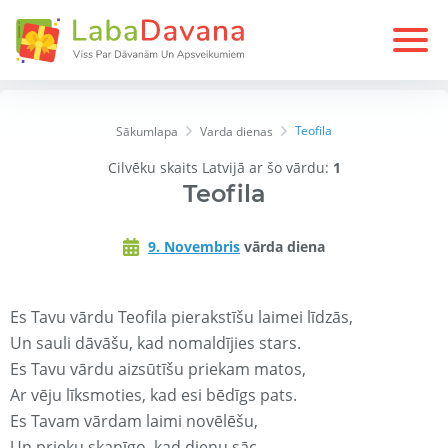
Teofila
Sākumlapa
Varda dienas
Cilvēku skaits Latvijā ar šo vārdu:
1
Teofila
9. Novembris
vārda diena
Es Tavu vārdu Teofila pierakstīšu laimei līdzās,
Un sauli dāvāšu, kad nomaldījies stars.
Es Tavu vārdu aizsūtīšu priekam matos,
Ar vēju līksmoties, kad esi bēdīgs pats.
Es Tavam vārdam laimi novēlēšu,
Un prieku skanīgo, kad dienu sāc.