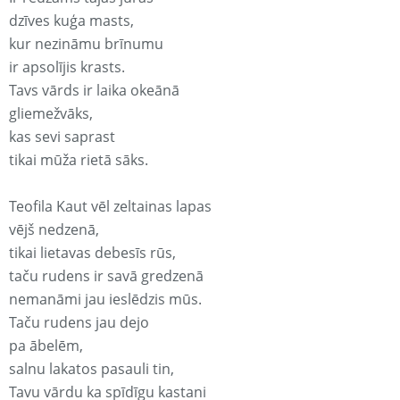
dzīves kuģa masts,
kur nezināmu brīnumu
ir apsolījis krasts.
Tavs vārds ir laika okeānā
gliemežvāks,
kas sevi saprast
tikai mūža rietā sāks.
Teofila Kaut vēl zeltainas lapas
vējš nedzenā,
tikai lietavas debesīs rūs,
taču rudens ir savā gredzenā
nemanāmi jau ieslēdzis mūs.
Taču rudens jau dejo
pa ābelēm,
salnu lakatos pasauli tin,
Tavu vārdu ka spīdīgu kastani