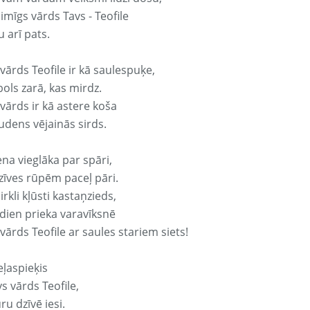
aimīgs vārds Tavs - Teofile
 arī pats.
vārds Teofile ir kā saulespuķe,
ols zarā, kas mirdz.
vārds ir kā astere koša
udens vējainās sirds.
ena vieglāka par spāri,
dzīves rūpēm paceļ pāri.
rkli kļūsti kastaņzieds,
odien prieka varavīksnē
vārds Teofile ar saules stariem siets!
eļaspieķis
vs vārds Teofile,
ru dzīvē iesi.