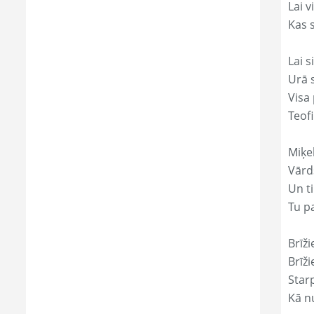
Lai 
Kas s
Lai s
Urā 
Visa 
Teofi
Miķe
Vārds
Un ti
Tu p
Brīži
Brīži
Star
Kā nu