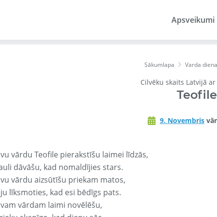
Apsveikumi
Sākumlapa
Varda dien
Cilvēku skaits Latvijā a
Teofile
9. Novembris
vār
vu vārdu Teofile pierakstīšu laimei līdzās,
auli dāvāšu, kad nomaldījies stars.
avu vārdu aizsūtīšu priekam matos,
ju līksmoties, kad esi bēdīgs pats.
avam vārdam laimi novēlēšu,