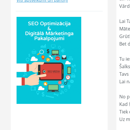
Visi apsveikumi un pantiņi
Vārd
Lai T
Māte
Grūtī
Bet 
Tu ie
Šalk
Tavs
Lai 
No p
Kad š
Tiek
Uz m