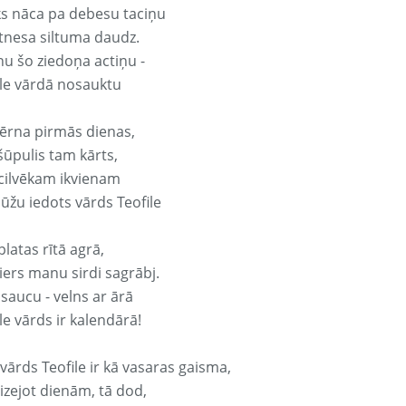
ks nāca pa debesu taciņu
tnesa siltuma daudz.
nu šo ziedoņa actiņu -
ile vārdā nosauktu
ērna pirmās dienas,
šūpulis tam kārts,
 cilvēkam ikvienam
ūžu iedots vārds Teofile
platas rītā agrā,
ers manu sirdi sagrābj.
 saucu - velns ar ārā
le vārds ir kalendārā!
vārds Teofile ir kā vasaras gaisma,
izejot dienām, tā dod,