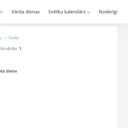
Vārda dienas
Svētku kalendārs
Noderīgi
Teofile
as
r šo vārdu:
1
da diena