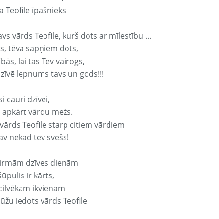
a Teofile īpašnieks
avs vārds Teofile, kurš dots ar mīlestību ...
s, tēva sapņiem dots,
bās, lai tas Tev vairogs,
dzīvē lepnums tavs un gods!!!
si cauri dzīvei,
s apkārt vārdu mežs.
 vārds Teofile starp citiem vārdiem
nav nekad tev svešs!
irmām dzīves dienām
ūpulis ir kārts,
 cilvēkam ikvienam
ūžu iedots vārds Teofile!