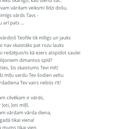
rieku skanīgo, kad dienu sāc.
avam vārdam veiksmi līdzi došu,
aimīgs vārds Tavs -
 arī pats ...
vārdiņš Teofile tik mīligs un jauks
o nav skaistāks pat rozu lauks
si redzējusi/is kā ezers atspidot saulei
ilijoniem dimantos spīd?
ties, šis skaistums Tevi mīt!
z mīļu vardu Tev šodien veltu
rdadiena Tev vairs nebūs rīt!
am cilvēkam ir vārds,
 ļoti, ļoti mīļš.
am vārdam vārda diena,
 gadā tikai viena!
u mums tikai vien,