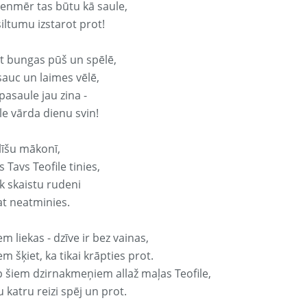
vienmēr tas būtu kā saule,
iltumu izstarot prot!
it bungas pūš un spēlē,
sauc un laimes vēlē,
pasaule jau zina -
le vārda dienu svin!
līšu mākonī,
 Tavs Teofile tinies,
k skaistu rudeni
at neatminies.
em liekas - dzīve ir bez vainas,
em šķiet, ka tikai krāpties prot.
p šiem dzirnakmeņiem allaž maļas Teofile,
 katru reizi spēj un prot.