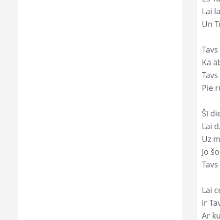
Lai l
Un Tu
Tavs 
Kā āb
Tavs 
Pie r
Šī di
Lai 
Uz mi
Jo š
Tavs 
Lai c
ir Ta
Ar ku