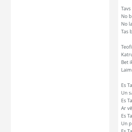
Tavs
No bē
No l
Tas 
Teofi
Katr
Bet i
Laim
Es Ta
Un s
Es T
Ar vē
Es T
Un p
Es T