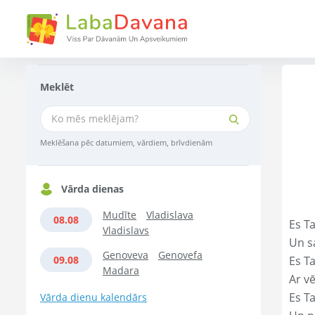
Meklēt
Meklēšana pēc datumiem, vārdiem, brīvdienām
Vārda dienas
Mudīte
Vladislava
08.08
Es Ta
Vladislavs
Un s
Genoveva
Genovefa
09.08
Es T
Madara
Ar vē
Es T
Vārda dienu kalendārs