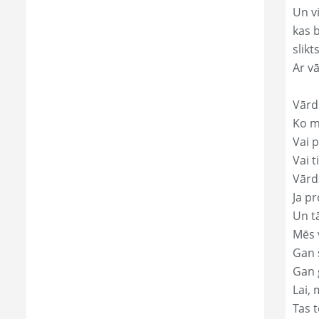
Un v
kas 
slikts
Ar v
Vārd
Ko mā
Vai p
Vai t
Vārds
Ja pr
Un t
Mēs 
Gan s
Gan 
Lai, 
Tas t