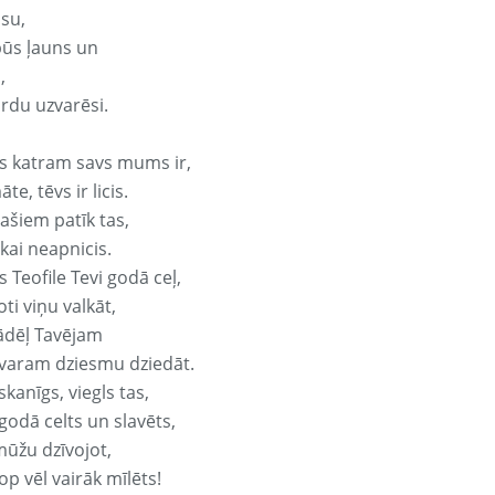
isu,
būs ļauns un
,
ārdu uzvarēsi.
s katram savs mums ir,
te, tēvs ir licis.
ašiem patīk tas,
ikai neapnicis.
 Teofile Tevi godā ceļ,
oti viņu valkāt,
ādēļ Tavējam
varam dziesmu dziedāt.
kanīgs, viegls tas,
godā celts un slavēts,
mūžu dzīvojot,
op vēl vairāk mīlēts!