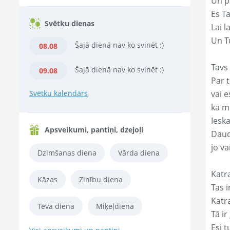
Un p
Es T
Svētku dienas
Lai l
Un Tu
Šajā dienā nav ko svinēt :)
08.08
Tavs 
Šajā dienā nav ko svinēt :)
09.08
Par t
Svētku kalendārs
vai e
kā m
Ieska
Apsveikumi, pantiņi, dzejoļi
Daud
jo va
Dzimšanas diena
Vārda diena
Katr
Kāzas
Zinību diena
Tas ir
Katr
Tēva diena
Miķeļdiena
Tā ir
Esi t