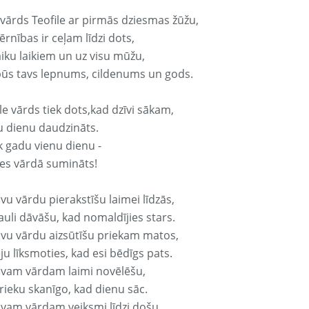
 vārds Teofile ar pirmās dziesmas žūžu,
rnības ir ceļam līdzi dots,
aiku laikiem un uz visu mūžu,
būs tavs lepnums, cildenums un gods.
le vārds tiek dots,kad dzīvi sākam,
u dienu daudzināts.
k gadu vienu dienu -
es vārdā sumināts!
vu vārdu pierakstīšu laimei līdzās,
auli dāvāšu, kad nomaldījies stars.
avu vārdu aizsūtīšu priekam matos,
ju līksmoties, kad esi bēdīgs pats.
avam vārdam laimi novēlēšu,
rieku skanīgo, kad dienu sāc.
avam vārdam veiksmi līdzi došu,