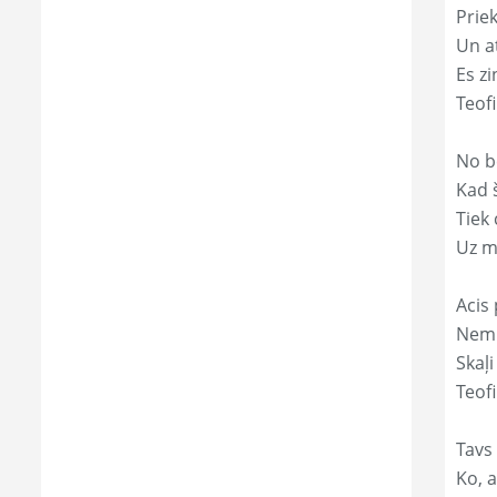
Prie
Un a
Es zi
Teof
No b
Kad 
Tiek
Uz m
Acis 
Nemi
Skaļi
Teofi
Tavs 
Ko, a