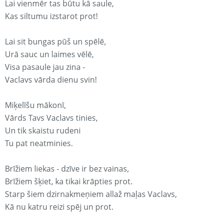
Lai vienmēr tas būtu kā saule,
Kas siltumu izstarot prot!
Lai sit bungas pūš un spēlē,
Urā sauc un laimes vēlē,
Visa pasaule jau zina -
Vaclavs vārda dienu svin!
Miķelīšu mākonī,
Vārds Tavs Vaclavs tinies,
Un tik skaistu rudeni
Tu pat neatminies.
Brīžiem liekas - dzīve ir bez vainas,
Brīžiem šķiet, ka tikai krāpties prot.
Starp šiem dzirnakmeņiem allaž maļas Vaclavs,
Kā nu katru reizi spēj un prot.