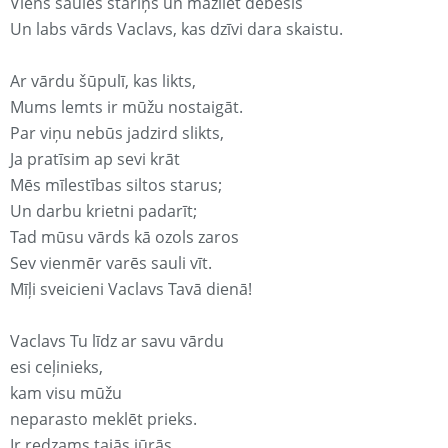
Viens saules stariņš un mazliet debesis
Un labs vārds Vaclavs, kas dzīvi dara skaistu.
Ar vārdu šūpulī, kas likts,
Mums lemts ir mūžu nostaigāt.
Par viņu nebūs jadzird slikts,
Ja pratīsim ap sevi krāt
Mēs mīlestības siltos starus;
Un darbu krietni padarīt;
Tad mūsu vārds kā ozols zaros
Sev vienmēr varēs sauli vīt.
Mīļi sveicieni Vaclavs Tavā dienā!
Vaclavs Tu līdz ar savu vārdu
esi ceļinieks,
kam visu mūžu
neparasto meklēt prieks.
Ir redzams tajās jūrās