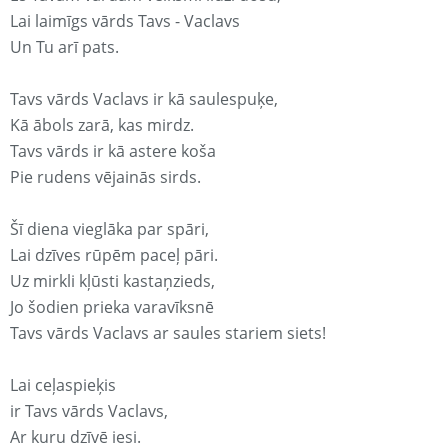
Lai laimīgs vārds Tavs - Vaclavs
Un Tu arī pats.
Tavs vārds Vaclavs ir kā saulespuķe,
Kā ābols zarā, kas mirdz.
Tavs vārds ir kā astere koša
Pie rudens vējainās sirds.
Šī diena vieglāka par spāri,
Lai dzīves rūpēm paceļ pāri.
Uz mirkli kļūsti kastaņzieds,
Jo šodien prieka varavīksnē
Tavs vārds Vaclavs ar saules stariem siets!
Lai ceļaspieķis
ir Tavs vārds Vaclavs,
Ar kuru dzīvē iesi.