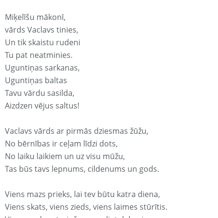
Miķelīšu mākonī,
vārds Vaclavs tinies,
Un tik skaistu rudeni
Tu pat neatminies.
Uguntiņas sarkanas,
Uguntiņas baltas
Tavu vārdu sasilda,
Aizdzen vējus saltus!
Vaclavs vārds ar pirmās dziesmas žūžu,
No bērnības ir ceļam līdzi dots,
No laiku laikiem un uz visu mūžu,
Tas būs tavs lepnums, cildenums un gods.
Viens mazs prieks, lai tev būtu katra diena,
Viens skats, viens zieds, viens laimes stūrītis.