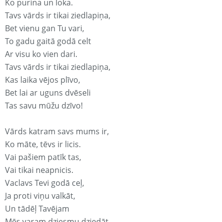
Ko purina un loka.
Tavs vārds ir tikai ziedlapiņa,
Bet vienu gan Tu vari,
To gadu gaitā godā celt
Ar visu ko vien dari.
Tavs vārds ir tikai ziedlapiņa,
Kas laika vējos plīvo,
Bet lai ar uguns dvēseli
Tas savu mūžu dzīvo!
Vārds katram savs mums ir,
Ko māte, tēvs ir licis.
Vai pašiem patīk tas,
Vai tikai neapnicis.
Vaclavs Tevi godā ceļ,
Ja proti viņu valkāt,
Un tādēļ Tavējam
Mēs varam dziesmu dziedāt.