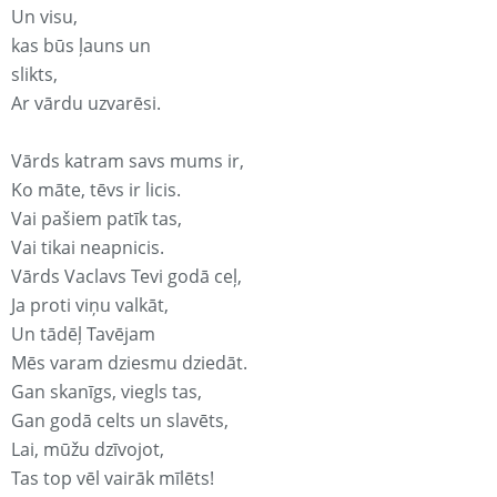
Un visu,
kas būs ļauns un
slikts,
Ar vārdu uzvarēsi.
Vārds katram savs mums ir,
Ko māte, tēvs ir licis.
Vai pašiem patīk tas,
Vai tikai neapnicis.
Vārds Vaclavs Tevi godā ceļ,
Ja proti viņu valkāt,
Un tādēļ Tavējam
Mēs varam dziesmu dziedāt.
Gan skanīgs, viegls tas,
Gan godā celts un slavēts,
Lai, mūžu dzīvojot,
Tas top vēl vairāk mīlēts!