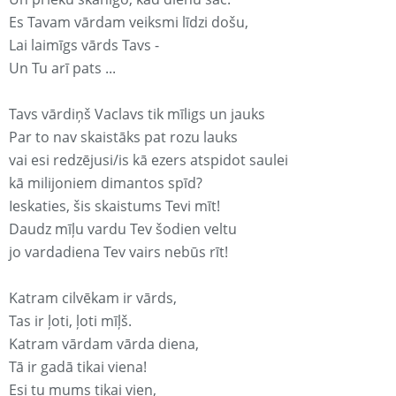
Es Tavam vārdam veiksmi līdzi došu,
Lai laimīgs vārds Tavs -
Un Tu arī pats ...
Tavs vārdiņš Vaclavs tik mīligs un jauks
Par to nav skaistāks pat rozu lauks
vai esi redzējusi/is kā ezers atspidot saulei
kā milijoniem dimantos spīd?
Ieskaties, šis skaistums Tevi mīt!
Daudz mīļu vardu Tev šodien veltu
jo vardadiena Tev vairs nebūs rīt!
Katram cilvēkam ir vārds,
Tas ir ļoti, ļoti mīļš.
Katram vārdam vārda diena,
Tā ir gadā tikai viena!
Esi tu mums tikai vien,