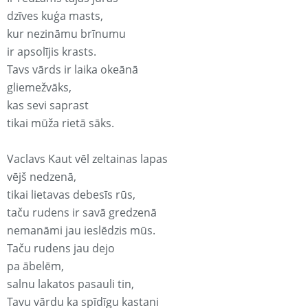
dzīves kuģa masts,
kur nezināmu brīnumu
ir apsolījis krasts.
Tavs vārds ir laika okeānā
gliemežvāks,
kas sevi saprast
tikai mūža rietā sāks.
Vaclavs Kaut vēl zeltainas lapas
vējš nedzenā,
tikai lietavas debesīs rūs,
taču rudens ir savā gredzenā
nemanāmi jau ieslēdzis mūs.
Taču rudens jau dejo
pa ābelēm,
salnu lakatos pasauli tin,
Tavu vārdu ka spīdīgu kastani