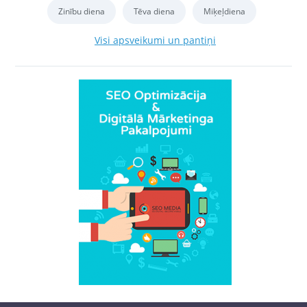
Zinību diena
Tēva diena
Miķeļdiena
Visi apsveikumi un pantiņi