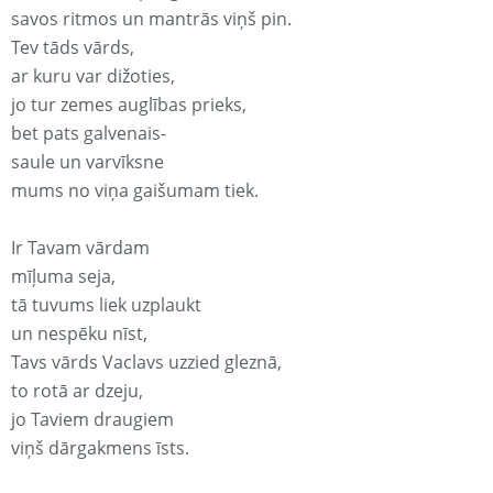
savos ritmos un mantrās viņš pin.
Tev tāds vārds,
ar kuru var dižoties,
jo tur zemes auglības prieks,
bet pats galvenais-
saule un varvīksne
mums no viņa gaišumam tiek.
Ir Tavam vārdam
mīļuma seja,
tā tuvums liek uzplaukt
un nespēku nīst,
Tavs vārds Vaclavs uzzied gleznā,
to rotā ar dzeju,
jo Taviem draugiem
viņš dārgakmens īsts.