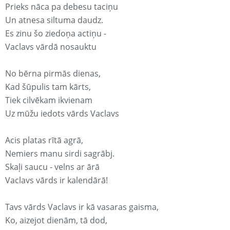
Prieks nāca pa debesu taciņu
Un atnesa siltuma daudz.
Es zinu šo ziedoņa actiņu -
Vaclavs vārdā nosauktu
No bērna pirmās dienas,
Kad šūpulis tam kārts,
Tiek cilvēkam ikvienam
Uz mūžu iedots vārds Vaclavs
Acis platas rītā agrā,
Nemiers manu sirdi sagrābj.
Skaļi saucu - velns ar ārā
Vaclavs vārds ir kalendārā!
Tavs vārds Vaclavs ir kā vasaras gaisma,
Ko, aizejot dienām, tā dod,