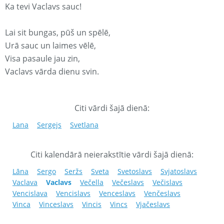
Ka tevi Vaclavs sauc!
Lai sit bungas, pūš un spēlē,
Urā sauc un laimes vēlē,
Visa pasaule jau zin,
Vaclavs vārda dienu svin.
Citi vārdi šajā dienā:
Lana
Sergejs
Svetlana
Citi kalendārā neierakstītie vārdi šajā dienā:
Lāna
Sergo
Seržs
Sveta
Svetoslavs
Svjatoslavs
Vaclava
Vaclavs
Večella
Večeslavs
Večislavs
Vencislava
Vencislavs
Venceslavs
Venčeslavs
Vinca
Vinceslavs
Vincis
Vincs
Vjačeslavs