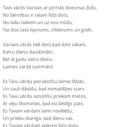
Tavs vārds Vaclavs ar pirmās dziesmas žūžu,
No bērnības ir ceļam līdzi dots,
No laiku laikiem un uz visu mūžu,
Tas būs tavs lepnums, cildenums un gods.
Vaclavs vārds tiek dots,kad dzīvi sākam,
Katru dienu daudzināts.
Bet ik gadu vienu dienu -
Laimes vārdā sumināts!
Es Tavu vārdu pierakstīšu laimei līdzās,
Un sauli dāvāšu, kad nomaldījies stars.
Es Tavu vārdu aizsūtīšu priekam matos,
Ar vēju līksmoties, kad esi bēdīgs pats.
Es Tavam vārdam laimi novēlēšu,
Un prieku skanīgo, kad dienu sāc.
Es Tavam vārdam veiksmi līdzi došu,