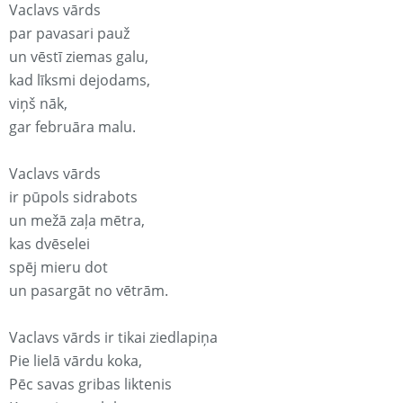
Vaclavs vārds
par pavasari pauž
un vēstī ziemas galu,
kad līksmi dejodams,
viņš nāk,
gar februāra malu.
Vaclavs vārds
ir pūpols sidrabots
un mežā zaļa mētra,
kas dvēselei
spēj mieru dot
un pasargāt no vētrām.
Vaclavs vārds ir tikai ziedlapiņa
Pie lielā vārdu koka,
Pēc savas gribas liktenis