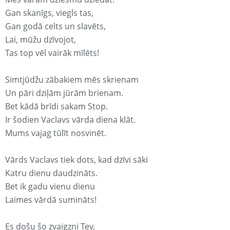
Gan skanīgs, viegls tas,
Gan godā celts un slavēts,
Lai, mūžu dzīvojot,
Tas top vēl vairāk mīlēts!
Simtjūdžu zābakiem mēs skrienam
Un pāri dziļām jūrām brienam.
Bet kādā brīdi sakam Stop.
Ir šodien Vaclavs vārda diena klāt.
Mums vajag tūlīt nosvinēt.
Vārds Vaclavs tiek dots, kad dzīvi sāki
Katru dienu daudzināts.
Bet ik gadu vienu dienu
Laimes vārdā sumināts!
Es došu šo zvaigzni Tev,