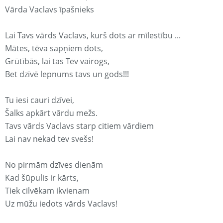
Vārda Vaclavs īpašnieks
Lai Tavs vārds Vaclavs, kurš dots ar mīlestību ...
Mātes, tēva sapņiem dots,
Grūtībās, lai tas Tev vairogs,
Bet dzīvē lepnums tavs un gods!!!
Tu iesi cauri dzīvei,
Šalks apkārt vārdu mežs.
Tavs vārds Vaclavs starp citiem vārdiem
Lai nav nekad tev svešs!
No pirmām dzīves dienām
Kad šūpulis ir kārts,
Tiek cilvēkam ikvienam
Uz mūžu iedots vārds Vaclavs!