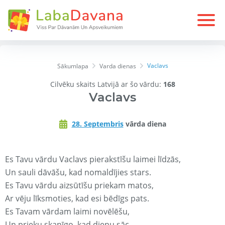
Vaclavs
Sākumlapa
Varda dienas
Cilvēku skaits Latvijā ar šo vārdu:
168
Vaclavs
28. Septembris
vārda diena
Es Tavu vārdu Vaclavs pierakstīšu laimei līdzās,
Un sauli dāvāšu, kad nomaldījies stars.
Es Tavu vārdu aizsūtīšu priekam matos,
Ar vēju līksmoties, kad esi bēdīgs pats.
Es Tavam vārdam laimi novēlēšu,
Un prieku skanīgo, kad dienu sāc.