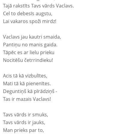
Tajā rakstīts Tavs vārds Vaclavs.
Cel to debesīs augstu,
Lai vakaros spoži mirdz!
Vaclavs jau kautri smaida,
Pantiņu no manis gaida.
Tāpēc es ar lielu prieku
Nocitēšu četrrindieku!
Acis tā kā vizbulītes,
Mati tā kā pienenītes.
Deguntiņš kā pīrādziņš -
Tas ir mazais Vaclavs!
Tavs vārds ir smuks,
Tavs vārds ir jauks,
Man prieks par to,