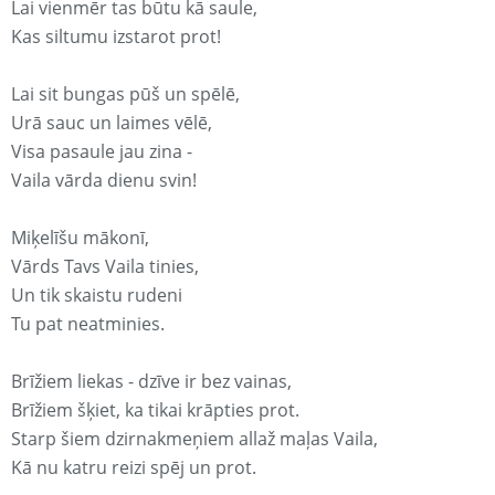
Lai vienmēr tas būtu kā saule,
Kas siltumu izstarot prot!
Lai sit bungas pūš un spēlē,
Urā sauc un laimes vēlē,
Visa pasaule jau zina -
Vaila vārda dienu svin!
Miķelīšu mākonī,
Vārds Tavs Vaila tinies,
Un tik skaistu rudeni
Tu pat neatminies.
Brīžiem liekas - dzīve ir bez vainas,
Brīžiem šķiet, ka tikai krāpties prot.
Starp šiem dzirnakmeņiem allaž maļas Vaila,
Kā nu katru reizi spēj un prot.