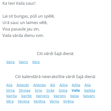
Ka tevi Vaila sauc!
Lai sit bungas, pūš un spēlē,
Urā sauc un laimes vēlē,
Visa pasaule jau zin,
Vaila vārda dienu svin.
Citi vārdi šajā dienā:
Vaira
Vairis
Vera
Citi kalendārā neierakstītie vārdi šajā dienā:
Aila
Ailands
Ailenda
Aili
Ailija
Ailita
Ajla
Sīrija
Sīringa
Sirje
Sirke
Sivija
Vaila
Vaileta
Vairita
Vairīte
Vaironis
Vairons
Vaiva
Vaivars
Vēra
Verena
Verēna
Verija
Virēna