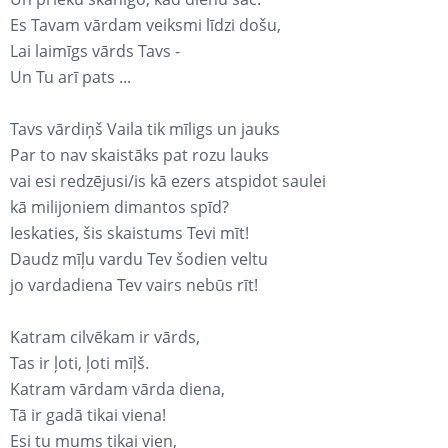
Es Tavam vārdam veiksmi līdzi došu,
Lai laimīgs vārds Tavs -
Un Tu arī pats ...
Tavs vārdiņš Vaila tik mīligs un jauks
Par to nav skaistāks pat rozu lauks
vai esi redzējusi/is kā ezers atspidot saulei
kā milijoniem dimantos spīd?
Ieskaties, šis skaistums Tevi mīt!
Daudz mīļu vardu Tev šodien veltu
jo vardadiena Tev vairs nebūs rīt!
Katram cilvēkam ir vārds,
Tas ir ļoti, ļoti mīļš.
Katram vārdam vārda diena,
Tā ir gadā tikai viena!
Esi tu mums tikai vien,