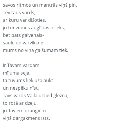
savos ritmos un mantrās viņš pin.
Tev tāds vārds,
ar kuru var dižoties,
jo tur zemes auglības prieks,
bet pats galvenais-
saule un varvīksne
mums no viņa gaišumam tiek.
Ir Tavam vārdam
mīļuma seja,
tā tuvums liek uzplaukt
un nespēku nīst,
Tavs vārds Vaila uzzied gleznā,
to rotā ar dzeju,
jo Taviem draugiem
viņš dārgakmens īsts.