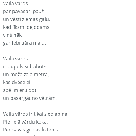
Vaila vārds
par pavasari pauž
un vēstī ziemas galu,
kad līksmi dejodams,
viņš nāk,
gar februāra malu.
Vaila vārds
ir pūpols sidrabots
un mežā zaļa mētra,
kas dvēselei
spēj mieru dot
un pasargāt no vētrām.
Vaila vārds ir tikai ziedlapiņa
Pie lielā vārdu koka,
Pēc savas gribas liktenis