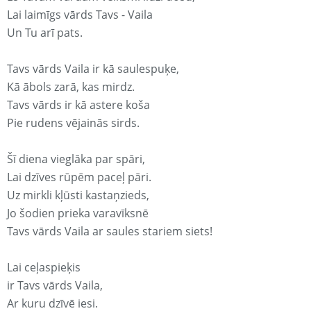
Lai laimīgs vārds Tavs - Vaila
Un Tu arī pats.
Tavs vārds Vaila ir kā saulespuķe,
Kā ābols zarā, kas mirdz.
Tavs vārds ir kā astere koša
Pie rudens vējainās sirds.
Šī diena vieglāka par spāri,
Lai dzīves rūpēm paceļ pāri.
Uz mirkli kļūsti kastaņzieds,
Jo šodien prieka varavīksnē
Tavs vārds Vaila ar saules stariem siets!
Lai ceļaspieķis
ir Tavs vārds Vaila,
Ar kuru dzīvē iesi.