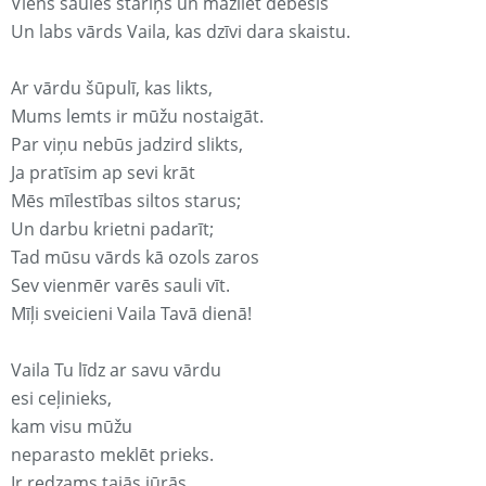
Viens saules stariņš un mazliet debesis
Un labs vārds Vaila, kas dzīvi dara skaistu.
Ar vārdu šūpulī, kas likts,
Mums lemts ir mūžu nostaigāt.
Par viņu nebūs jadzird slikts,
Ja pratīsim ap sevi krāt
Mēs mīlestības siltos starus;
Un darbu krietni padarīt;
Tad mūsu vārds kā ozols zaros
Sev vienmēr varēs sauli vīt.
Mīļi sveicieni Vaila Tavā dienā!
Vaila Tu līdz ar savu vārdu
esi ceļinieks,
kam visu mūžu
neparasto meklēt prieks.
Ir redzams tajās jūrās