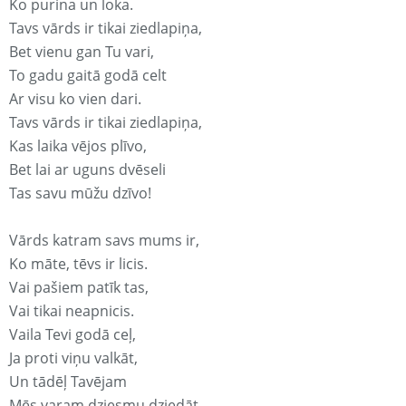
Ko purina un loka.
Tavs vārds ir tikai ziedlapiņa,
Bet vienu gan Tu vari,
To gadu gaitā godā celt
Ar visu ko vien dari.
Tavs vārds ir tikai ziedlapiņa,
Kas laika vējos plīvo,
Bet lai ar uguns dvēseli
Tas savu mūžu dzīvo!
Vārds katram savs mums ir,
Ko māte, tēvs ir licis.
Vai pašiem patīk tas,
Vai tikai neapnicis.
Vaila Tevi godā ceļ,
Ja proti viņu valkāt,
Un tādēļ Tavējam
Mēs varam dziesmu dziedāt.