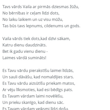
Tavs vārds Vaila ar pirmās dziesmas žūžu,
No bērnības ir ceļam līdzi dots,
No laiku laikiem un uz visu mūžu,
Tas būs tavs lepnums, cildenums un gods.
Vaila vārds tiek dots,kad dzīvi sākam,
Katru dienu daudzināts.
Bet ik gadu vienu dienu -
Laimes vārdā sumināts!
Es Tavu vārdu pierakstīšu laimei līdzās,
Un sauli dāvāšu, kad nomaldījies stars.
Es Tavu vārdu aizsūtīšu priekam matos,
Ar vēju līksmoties, kad esi bēdīgs pats.
Es Tavam vārdam laimi novēlēšu,
Un prieku skanīgo, kad dienu sāc.
Es Tavam vārdam veiksmi līdzi došu,