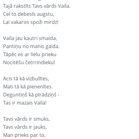
Tajā rakstīts Tavs vārds Vaila.
Cel to debesīs augstu,
Lai vakaros spoži mirdz!
Vaila jau kautri smaida,
Pantiņu no manis gaida.
Tāpēc es ar lielu prieku
Nocitēšu četrrindieku!
Acis tā kā vizbulītes,
Mati tā kā pienenītes.
Deguntiņš kā pīrādziņš -
Tas ir mazais Vaila!
Tavs vārds ir smuks,
Tavs vārds ir jauks,
Man prieks par to,