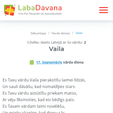
Vaila
Sākumlapa
Varda dienas
Cilvēku skaits Latvijā ar šo vārdu:
2
Vaila
17. Septembris
vārda diena
Es Tavu vārdu Vaila pierakstīšu laimei līdzās,
Un sauli dāvāšu, kad nomaldījies stars.
Es Tavu vārdu aizsūtīšu priekam matos,
Ar vēju līksmoties, kad esi bēdīgs pats.
Es Tavam vārdam laimi novēlēšu,
Un prieku skanīgo, kad dienu sāc.