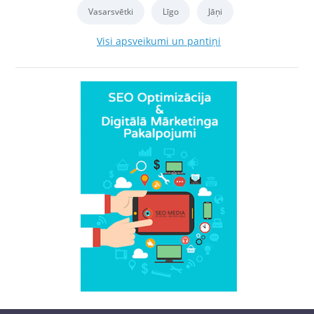
Vasarsvētki
Līgo
Jāņi
Visi apsveikumi un pantiņi