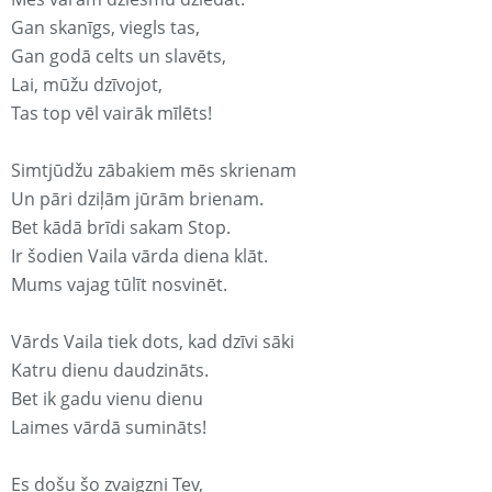
Gan skanīgs, viegls tas,
Gan godā celts un slavēts,
Lai, mūžu dzīvojot,
Tas top vēl vairāk mīlēts!
Simtjūdžu zābakiem mēs skrienam
Un pāri dziļām jūrām brienam.
Bet kādā brīdi sakam Stop.
Ir šodien Vaila vārda diena klāt.
Mums vajag tūlīt nosvinēt.
Vārds Vaila tiek dots, kad dzīvi sāki
Katru dienu daudzināts.
Bet ik gadu vienu dienu
Laimes vārdā sumināts!
Es došu šo zvaigzni Tev,