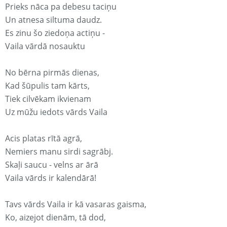
Prieks nāca pa debesu taciņu
Un atnesa siltuma daudz.
Es zinu šo ziedoņa actiņu -
Vaila vārdā nosauktu
No bērna pirmās dienas,
Kad šūpulis tam kārts,
Tiek cilvēkam ikvienam
Uz mūžu iedots vārds Vaila
Acis platas rītā agrā,
Nemiers manu sirdi sagrābj.
Skaļi saucu - velns ar ārā
Vaila vārds ir kalendārā!
Tavs vārds Vaila ir kā vasaras gaisma,
Ko, aizejot dienām, tā dod,