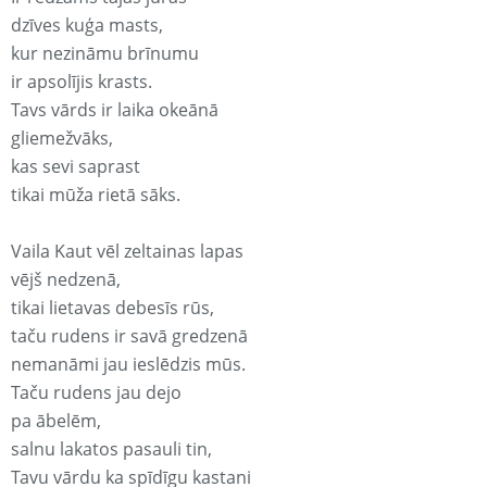
dzīves kuģa masts,
kur nezināmu brīnumu
ir apsolījis krasts.
Tavs vārds ir laika okeānā
gliemežvāks,
kas sevi saprast
tikai mūža rietā sāks.
Vaila Kaut vēl zeltainas lapas
vējš nedzenā,
tikai lietavas debesīs rūs,
taču rudens ir savā gredzenā
nemanāmi jau ieslēdzis mūs.
Taču rudens jau dejo
pa ābelēm,
salnu lakatos pasauli tin,
Tavu vārdu ka spīdīgu kastani