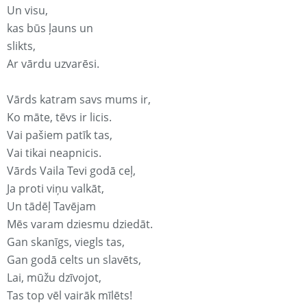
Un visu,
kas būs ļauns un
slikts,
Ar vārdu uzvarēsi.
Vārds katram savs mums ir,
Ko māte, tēvs ir licis.
Vai pašiem patīk tas,
Vai tikai neapnicis.
Vārds Vaila Tevi godā ceļ,
Ja proti viņu valkāt,
Un tādēļ Tavējam
Mēs varam dziesmu dziedāt.
Gan skanīgs, viegls tas,
Gan godā celts un slavēts,
Lai, mūžu dzīvojot,
Tas top vēl vairāk mīlēts!