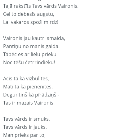
Tajā rakstīts Tavs vārds Vaironis.
Cel to debesīs augstu,
Lai vakaros spoži mirdz!
Vaironis jau kautri smaida,
Pantiņu no manis gaida.
Tāpēc es ar lielu prieku
Nocitēšu četrrindieku!
Acis tā kā vizbulītes,
Mati tā kā pienenītes.
Deguntiņš kā pīrādziņš -
Tas ir mazais Vaironis!
Tavs vārds ir smuks,
Tavs vārds ir jauks,
Man prieks par to,