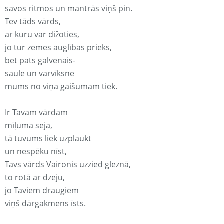
savos ritmos un mantrās viņš pin.
Tev tāds vārds,
ar kuru var dižoties,
jo tur zemes auglības prieks,
bet pats galvenais-
saule un varvīksne
mums no viņa gaišumam tiek.
Ir Tavam vārdam
mīļuma seja,
tā tuvums liek uzplaukt
un nespēku nīst,
Tavs vārds Vaironis uzzied gleznā,
to rotā ar dzeju,
jo Taviem draugiem
viņš dārgakmens īsts.