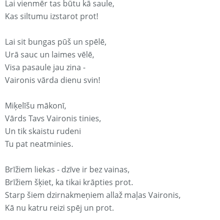
Lai vienmēr tas būtu kā saule,
Kas siltumu izstarot prot!
Lai sit bungas pūš un spēlē,
Urā sauc un laimes vēlē,
Visa pasaule jau zina -
Vaironis vārda dienu svin!
Miķelīšu mākonī,
Vārds Tavs Vaironis tinies,
Un tik skaistu rudeni
Tu pat neatminies.
Brīžiem liekas - dzīve ir bez vainas,
Brīžiem šķiet, ka tikai krāpties prot.
Starp šiem dzirnakmeņiem allaž maļas Vaironis,
Kā nu katru reizi spēj un prot.