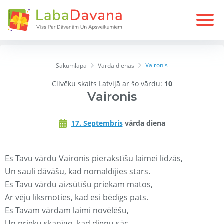
Vaironis
Sākumlapa
Varda dienas
Cilvēku skaits Latvijā ar šo vārdu:
10
Vaironis
17. Septembris
vārda diena
Es Tavu vārdu Vaironis pierakstīšu laimei līdzās,
Un sauli dāvāšu, kad nomaldījies stars.
Es Tavu vārdu aizsūtīšu priekam matos,
Ar vēju līksmoties, kad esi bēdīgs pats.
Es Tavam vārdam laimi novēlēšu,
Un prieku skanīgo, kad dienu sāc.