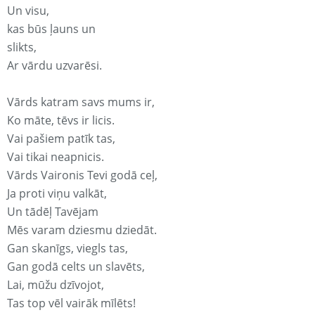
Un visu,
kas būs ļauns un
slikts,
Ar vārdu uzvarēsi.
Vārds katram savs mums ir,
Ko māte, tēvs ir licis.
Vai pašiem patīk tas,
Vai tikai neapnicis.
Vārds Vaironis Tevi godā ceļ,
Ja proti viņu valkāt,
Un tādēļ Tavējam
Mēs varam dziesmu dziedāt.
Gan skanīgs, viegls tas,
Gan godā celts un slavēts,
Lai, mūžu dzīvojot,
Tas top vēl vairāk mīlēts!