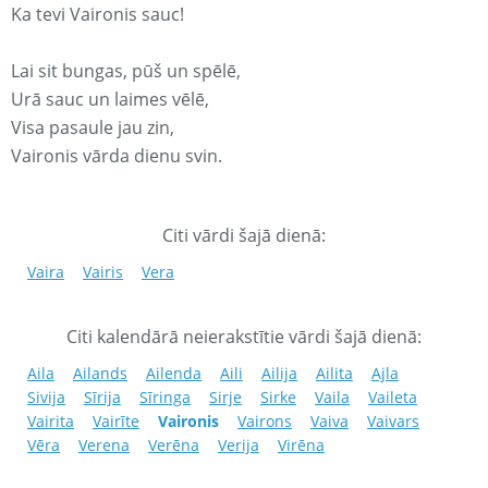
Ka tevi Vaironis sauc!
Lai sit bungas, pūš un spēlē,
Urā sauc un laimes vēlē,
Visa pasaule jau zin,
Vaironis vārda dienu svin.
Citi vārdi šajā dienā:
Vaira
Vairis
Vera
Citi kalendārā neierakstītie vārdi šajā dienā:
Aila
Ailands
Ailenda
Aili
Ailija
Ailita
Ajla
Sivija
Sīrija
Sīringa
Sirje
Sirke
Vaila
Vaileta
Vairita
Vairīte
Vaironis
Vairons
Vaiva
Vaivars
Vēra
Verena
Verēna
Verija
Virēna