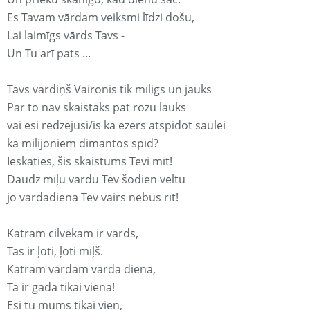
Es Tavam vārdam veiksmi līdzi došu,
Lai laimīgs vārds Tavs -
Un Tu arī pats ...
Tavs vārdiņš Vaironis tik mīligs un jauks
Par to nav skaistāks pat rozu lauks
vai esi redzējusi/is kā ezers atspidot saulei
kā milijoniem dimantos spīd?
Ieskaties, šis skaistums Tevi mīt!
Daudz mīļu vardu Tev šodien veltu
jo vardadiena Tev vairs nebūs rīt!
Katram cilvēkam ir vārds,
Tas ir ļoti, ļoti mīļš.
Katram vārdam vārda diena,
Tā ir gadā tikai viena!
Esi tu mums tikai vien,