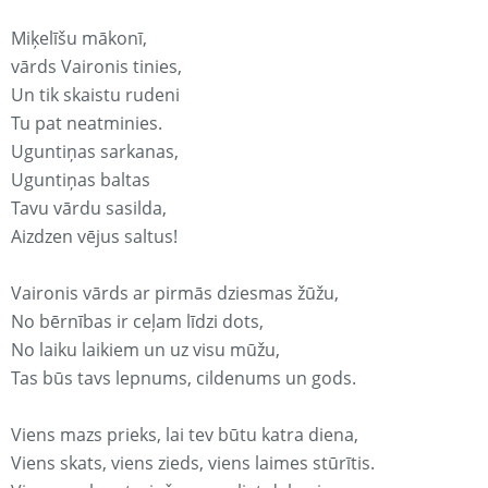
Miķelīšu mākonī,
vārds Vaironis tinies,
Un tik skaistu rudeni
Tu pat neatminies.
Uguntiņas sarkanas,
Uguntiņas baltas
Tavu vārdu sasilda,
Aizdzen vējus saltus!
Vaironis vārds ar pirmās dziesmas žūžu,
No bērnības ir ceļam līdzi dots,
No laiku laikiem un uz visu mūžu,
Tas būs tavs lepnums, cildenums un gods.
Viens mazs prieks, lai tev būtu katra diena,
Viens skats, viens zieds, viens laimes stūrītis.