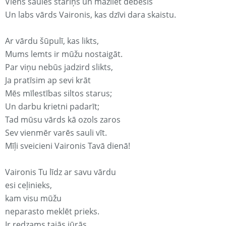
Viens saules stariņš un mazliet debesis
Un labs vārds Vaironis, kas dzīvi dara skaistu.
Ar vārdu šūpulī, kas likts,
Mums lemts ir mūžu nostaigāt.
Par viņu nebūs jadzird slikts,
Ja pratīsim ap sevi krāt
Mēs mīlestības siltos starus;
Un darbu krietni padarīt;
Tad mūsu vārds kā ozols zaros
Sev vienmēr varēs sauli vīt.
Mīļi sveicieni Vaironis Tavā dienā!
Vaironis Tu līdz ar savu vārdu
esi ceļinieks,
kam visu mūžu
neparasto meklēt prieks.
Ir redzams tajās jūrās