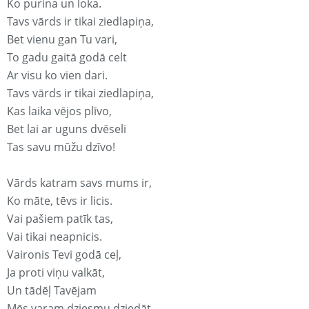
Ko purina un loka.
Tavs vārds ir tikai ziedlapiņa,
Bet vienu gan Tu vari,
To gadu gaitā godā celt
Ar visu ko vien dari.
Tavs vārds ir tikai ziedlapiņa,
Kas laika vējos plīvo,
Bet lai ar uguns dvēseli
Tas savu mūžu dzīvo!
Vārds katram savs mums ir,
Ko māte, tēvs ir licis.
Vai pašiem patīk tas,
Vai tikai neapnicis.
Vaironis Tevi godā ceļ,
Ja proti viņu valkāt,
Un tādēļ Tavējam
Mēs varam dziesmu dziedāt.