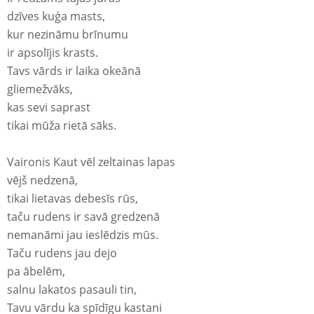
dzīves kuģa masts,
kur nezināmu brīnumu
ir apsolījis krasts.
Tavs vārds ir laika okeānā
gliemežvāks,
kas sevi saprast
tikai mūža rietā sāks.
Vaironis Kaut vēl zeltainas lapas
vējš nedzenā,
tikai lietavas debesīs rūs,
taču rudens ir savā gredzenā
nemanāmi jau ieslēdzis mūs.
Taču rudens jau dejo
pa ābelēm,
salnu lakatos pasauli tin,
Tavu vārdu ka spīdīgu kastani