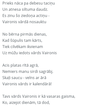
Prieks nāca pa debesu taciņu
Un atnesa siltuma daudz.
Es zinu šo ziedoņa actiņu -
Vaironis vārdā nosauktu
No bērna pirmās dienas,
Kad šūpulis tam kārts,
Tiek cilvēkam ikvienam
Uz mūžu iedots vārds Vaironis
Acis platas rītā agrā,
Nemiers manu sirdi sagrābj.
Skaļi saucu - velns ar ārā
Vaironis vārds ir kalendārā!
Tavs vārds Vaironis ir kā vasaras gaisma,
Ko, aizejot dienām, tā dod,