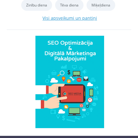
Zinību diena
Tēva diena
Miķeļdiena
Visi apsveikumi un pantiņi