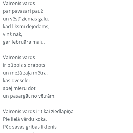
Vaironis vārds
par pavasari pauž
un vēstī ziemas galu,
kad līksmi dejodams,
viņš nāk,
gar februāra malu.
Vaironis vārds
ir pūpols sidrabots
un mežā zaļa mētra,
kas dvēselei
spēj mieru dot
un pasargāt no vētrām.
Vaironis vārds ir tikai ziedlapiņa
Pie lielā vārdu koka,
Pēc savas gribas liktenis