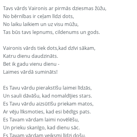
Tavs vārds Vaironis ar pirmās dziesmas žūžu,
No bērnības ir ceļam līdzi dots,
No laiku laikiem un uz visu mūžu,
Tas būs tavs lepnums, cildenums un gods.
Vaironis vārds tiek dots,kad dzīvi sākam,
Katru dienu daudzināts.
Bet ik gadu vienu dienu -
Laimes vārdā sumināts!
Es Tavu vārdu pierakstīšu laimei līdzās,
Un sauli dāvāšu, kad nomaldījies stars.
Es Tavu vārdu aizsūtīšu priekam matos,
Ar vēju līksmoties, kad esi bēdīgs pats.
Es Tavam vārdam laimi novēlēšu,
Un prieku skanīgo, kad dienu sāc.
Es Tavam vārdam veiksmi līdzi došu,