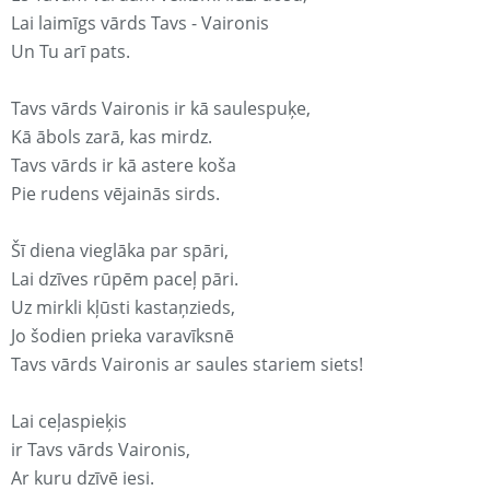
Lai laimīgs vārds Tavs - Vaironis
Un Tu arī pats.
Tavs vārds Vaironis ir kā saulespuķe,
Kā ābols zarā, kas mirdz.
Tavs vārds ir kā astere koša
Pie rudens vējainās sirds.
Šī diena vieglāka par spāri,
Lai dzīves rūpēm paceļ pāri.
Uz mirkli kļūsti kastaņzieds,
Jo šodien prieka varavīksnē
Tavs vārds Vaironis ar saules stariem siets!
Lai ceļaspieķis
ir Tavs vārds Vaironis,
Ar kuru dzīvē iesi.