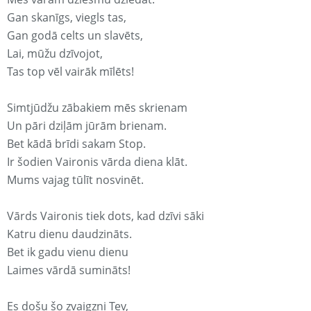
Gan skanīgs, viegls tas,
Gan godā celts un slavēts,
Lai, mūžu dzīvojot,
Tas top vēl vairāk mīlēts!
Simtjūdžu zābakiem mēs skrienam
Un pāri dziļām jūrām brienam.
Bet kādā brīdi sakam Stop.
Ir šodien Vaironis vārda diena klāt.
Mums vajag tūlīt nosvinēt.
Vārds Vaironis tiek dots, kad dzīvi sāki
Katru dienu daudzināts.
Bet ik gadu vienu dienu
Laimes vārdā sumināts!
Es došu šo zvaigzni Tev,