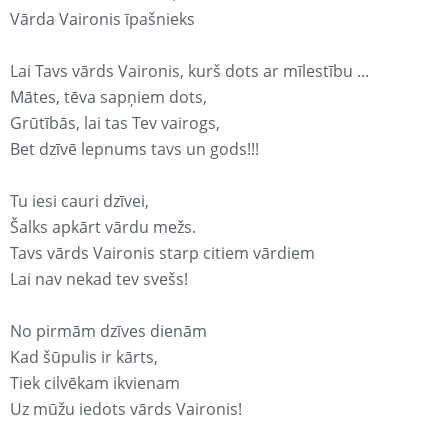
Vārda Vaironis īpašnieks
Lai Tavs vārds Vaironis, kurš dots ar mīlestību ...
Mātes, tēva sapņiem dots,
Grūtībās, lai tas Tev vairogs,
Bet dzīvē lepnums tavs un gods!!!
Tu iesi cauri dzīvei,
Šalks apkārt vārdu mežs.
Tavs vārds Vaironis starp citiem vārdiem
Lai nav nekad tev svešs!
No pirmām dzīves dienām
Kad šūpulis ir kārts,
Tiek cilvēkam ikvienam
Uz mūžu iedots vārds Vaironis!