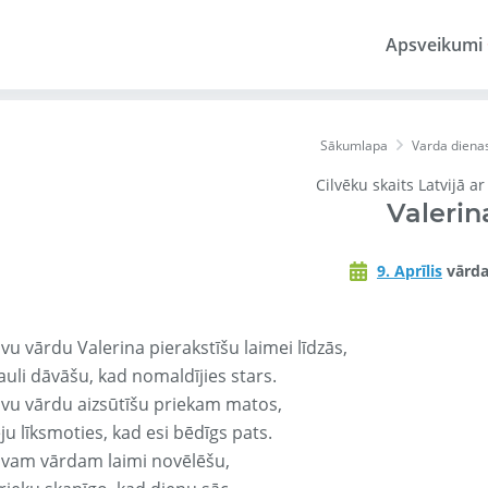
Apsveikumi
Sākumlapa
Varda diena
Cilvēku skaits Latvijā a
Valerin
9. Aprīlis
vārda
vu vārdu Valerina pierakstīšu laimei līdzās,
auli dāvāšu, kad nomaldījies stars.
avu vārdu aizsūtīšu priekam matos,
ju līksmoties, kad esi bēdīgs pats.
avam vārdam laimi novēlēšu,