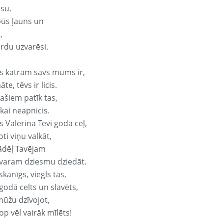
isu,
būs ļauns un
,
ārdu uzvarēsi.
s katram savs mums ir,
te, tēvs ir licis.
ašiem patīk tas,
ikai neapnicis.
 Valerina Tevi godā ceļ,
oti viņu valkāt,
ādēļ Tavējam
varam dziesmu dziedāt.
kanīgs, viegls tas,
godā celts un slavēts,
mūžu dzīvojot,
op vēl vairāk mīlēts!