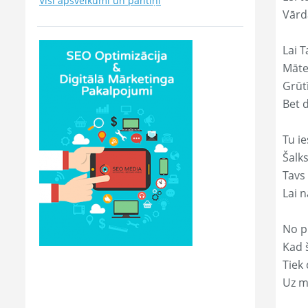
Visi apsveikumi un pantiņi
Vārd
Lai T
Māte
Grūtī
Bet 
Tu ie
Šalk
Tavs
Lai 
No p
Kad š
Tiek
Uz m