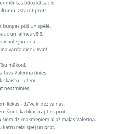
vienmēr tas būtu kā saule,
iltumu izstarot prot!
it bungas pūš un spēlē,
sauc un laimes vēlē,
pasaule jau zina -
rina vārda dienu svin!
līšu mākonī,
 Tavs Valerina tinies,
k skaistu rudeni
at neatminies.
em liekas - dzīve ir bez vainas,
em šķiet, ka tikai krāpties prot.
p šiem dzirnakmeņiem allaž maļas Valerina,
 katru reizi spēj un prot.