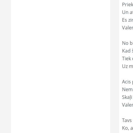
Prie
Un a
Es zi
Vale
No b
Kad 
Tiek
Uz m
Acis 
Nemi
Skaļi
Valer
Tavs
Ko, a