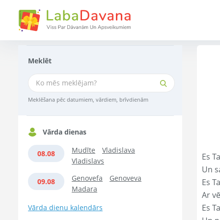
Meklēt
Meklēšana pēc datumiem, vārdiem, brīvdienām
Vārda dienas
Mudīte
Vladislava
08.08
Es Ta
Vladislavs
Un s
Genovefa
Genoveva
09.08
Es T
Madara
Ar vē
Es T
Vārda dienu kalendārs