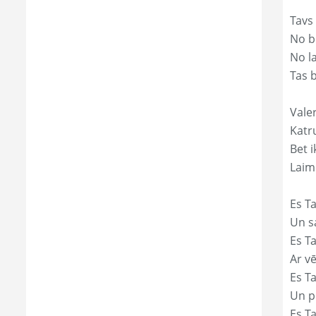
Tavs
No bē
No l
Tas 
Valer
Katr
Bet i
Laim
Es Ta
Un s
Es T
Ar vē
Es T
Un p
Es T