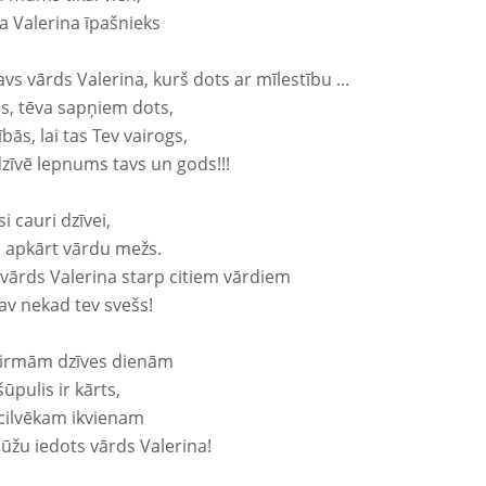
a Valerina īpašnieks
avs vārds Valerina, kurš dots ar mīlestību ...
s, tēva sapņiem dots,
bās, lai tas Tev vairogs,
dzīvē lepnums tavs un gods!!!
si cauri dzīvei,
s apkārt vārdu mežs.
 vārds Valerina starp citiem vārdiem
nav nekad tev svešs!
irmām dzīves dienām
ūpulis ir kārts,
 cilvēkam ikvienam
ūžu iedots vārds Valerina!