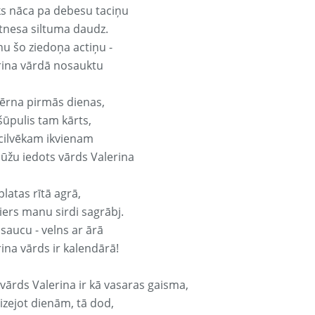
ks nāca pa debesu taciņu
tnesa siltuma daudz.
nu šo ziedoņa actiņu -
rina vārdā nosauktu
ērna pirmās dienas,
šūpulis tam kārts,
 cilvēkam ikvienam
ūžu iedots vārds Valerina
platas rītā agrā,
ers manu sirdi sagrābj.
 saucu - velns ar ārā
ina vārds ir kalendārā!
 vārds Valerina ir kā vasaras gaisma,
izejot dienām, tā dod,