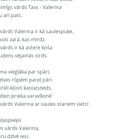
aimīgs vārds Tavs - Valerina
 arī pats.
 vārds Valerina ir kā saulespuķe,
ols zarā, kas mirdz.
vārds ir kā astere koša
udens vējainās sirds.
ena vieglāka par spāri,
dzīves rūpēm paceļ pāri.
rkli kļūsti kastaņzieds,
odien prieka varavīksnē
vārds Valerina ar saules stariem siets!
eļaspieķis
vs vārds Valerina,
ru dzīvē iesi.