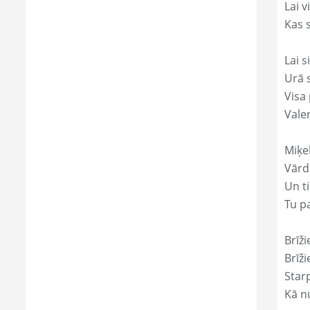
Lai 
Kas s
Lai s
Urā 
Visa 
Vale
Miķe
Vārds
Un ti
Tu p
Brīži
Brīži
Star
Kā nu