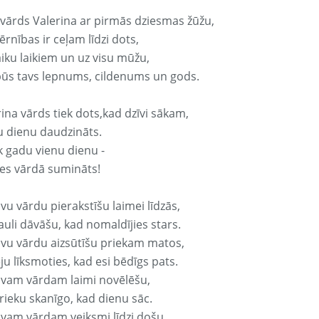
 vārds Valerina ar pirmās dziesmas žūžu,
rnības ir ceļam līdzi dots,
aiku laikiem un uz visu mūžu,
būs tavs lepnums, cildenums un gods.
ina vārds tiek dots,kad dzīvi sākam,
u dienu daudzināts.
k gadu vienu dienu -
es vārdā sumināts!
vu vārdu pierakstīšu laimei līdzās,
auli dāvāšu, kad nomaldījies stars.
avu vārdu aizsūtīšu priekam matos,
ju līksmoties, kad esi bēdīgs pats.
avam vārdam laimi novēlēšu,
rieku skanīgo, kad dienu sāc.
avam vārdam veiksmi līdzi došu,