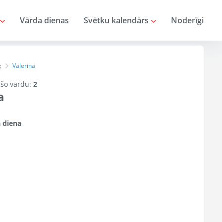
Vārda dienas
Svētku kalendārs
Noderīgi
Valerina
s
r šo vārdu:
2
a
 diena