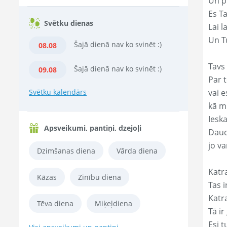
Un p
Es T
Svētku dienas
Lai l
Un Tu
Šajā dienā nav ko svinēt :)
08.08
Tavs 
Šajā dienā nav ko svinēt :)
09.08
Par t
Svētku kalendārs
vai e
kā m
Ieska
Apsveikumi, pantiņi, dzejoļi
Daud
jo va
Dzimšanas diena
Vārda diena
Katr
Kāzas
Zinību diena
Tas ir
Katr
Tēva diena
Miķeļdiena
Tā ir
Esi t