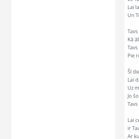
Lai l
Un Tu
Tavs
Kā āb
Tavs 
Pie r
Šī di
Lai 
Uz mi
Jo š
Tavs 
Lai c
ir Ta
Ar ku