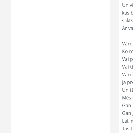
Un v
kas 
slikts
Ar v
Vārd
Ko mā
Vai p
Vai t
Vārds
Ja pr
Un t
Mēs 
Gan s
Gan 
Lai, 
Tas t