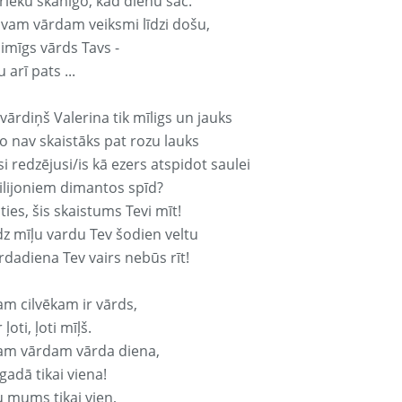
rieku skanīgo, kad dienu sāc.
avam vārdam veiksmi līdzi došu,
aimīgs vārds Tavs -
 arī pats ...
vārdiņš Valerina tik mīligs un jauks
o nav skaistāks pat rozu lauks
si redzējusi/is kā ezers atspidot saulei
ilijoniem dimantos spīd?
ties, šis skaistums Tevi mīt!
z mīļu vardu Tev šodien veltu
rdadiena Tev vairs nebūs rīt!
am cilvēkam ir vārds,
 ļoti, ļoti mīļš.
am vārdam vārda diena,
 gadā tikai viena!
u mums tikai vien,