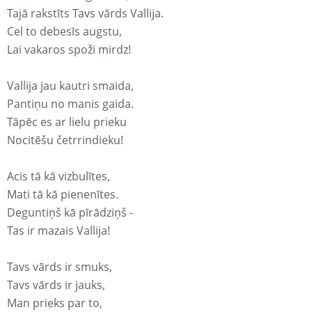
Tajā rakstīts Tavs vārds Vallija.
Cel to debesīs augstu,
Lai vakaros spoži mirdz!
Vallija jau kautri smaida,
Pantiņu no manis gaida.
Tāpēc es ar lielu prieku
Nocitēšu četrrindieku!
Acis tā kā vizbulītes,
Mati tā kā pienenītes.
Deguntiņš kā pīrādziņš -
Tas ir mazais Vallija!
Tavs vārds ir smuks,
Tavs vārds ir jauks,
Man prieks par to,