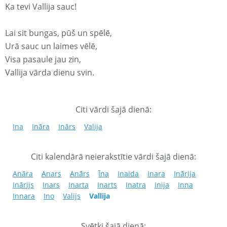
Ka tevi Vallija sauc!
Lai sit bungas, pūš un spēlē,
Urā sauc un laimes vēlē,
Visa pasaule jau zin,
Vallija vārda dienu svin.
Citi vārdi šajā dienā:
Ina
Ināra
Inārs
Valija
Citi kalendārā neierakstītie vārdi šajā dienā:
Anāra
Anars
Anārs
Īna
Inaida
Inara
Inārija
Inārijs
Inars
Inarta
Inarts
Inatra
Inija
Inna
Innara
Ino
Valijs
Vallija
Svētki šajā dienā: