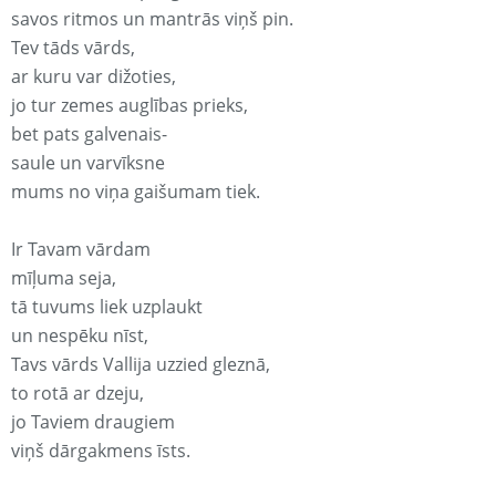
savos ritmos un mantrās viņš pin.
Tev tāds vārds,
ar kuru var dižoties,
jo tur zemes auglības prieks,
bet pats galvenais-
saule un varvīksne
mums no viņa gaišumam tiek.
Ir Tavam vārdam
mīļuma seja,
tā tuvums liek uzplaukt
un nespēku nīst,
Tavs vārds Vallija uzzied gleznā,
to rotā ar dzeju,
jo Taviem draugiem
viņš dārgakmens īsts.