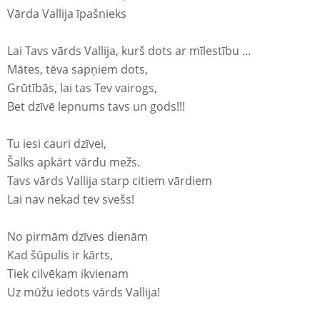
Vārda Vallija īpašnieks
Lai Tavs vārds Vallija, kurš dots ar mīlestību ...
Mātes, tēva sapņiem dots,
Grūtībās, lai tas Tev vairogs,
Bet dzīvē lepnums tavs un gods!!!
Tu iesi cauri dzīvei,
Šalks apkārt vārdu mežs.
Tavs vārds Vallija starp citiem vārdiem
Lai nav nekad tev svešs!
No pirmām dzīves dienām
Kad šūpulis ir kārts,
Tiek cilvēkam ikvienam
Uz mūžu iedots vārds Vallija!