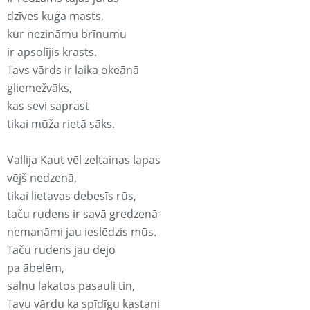
dzīves kuģa masts,
kur nezināmu brīnumu
ir apsolījis krasts.
Tavs vārds ir laika okeānā
gliemežvāks,
kas sevi saprast
tikai mūža rietā sāks.
Vallija Kaut vēl zeltainas lapas
vējš nedzenā,
tikai lietavas debesīs rūs,
taču rudens ir savā gredzenā
nemanāmi jau ieslēdzis mūs.
Taču rudens jau dejo
pa ābelēm,
salnu lakatos pasauli tin,
Tavu vārdu ka spīdīgu kastani