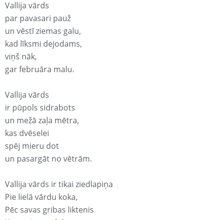
Vallija vārds
par pavasari pauž
un vēstī ziemas galu,
kad līksmi dejodams,
viņš nāk,
gar februāra malu.
Vallija vārds
ir pūpols sidrabots
un mežā zaļa mētra,
kas dvēselei
spēj mieru dot
un pasargāt no vētrām.
Vallija vārds ir tikai ziedlapiņa
Pie lielā vārdu koka,
Pēc savas gribas liktenis