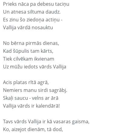
Prieks nāca pa debesu taciņu
Un atnesa siltuma daudz.
Es zinu šo ziedoņa actiņu -
Vallija vārdā nosauktu
No bērna pirmās dienas,
Kad šūpulis tam kārts,
Tiek cilvēkam ikvienam
Uz mūžu iedots vārds Vallija
Acis platas rītā agrā,
Nemiers manu sirdi sagrābj.
Skaļi saucu - velns ar ārā
Vallija vārds ir kalendārā!
Tavs vārds Vallija ir kā vasaras gaisma,
Ko, aizejot dienām, tā dod,