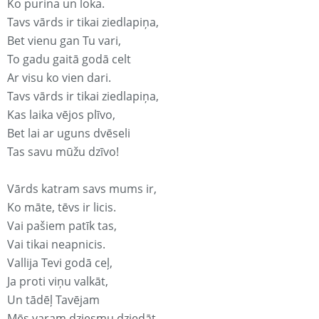
Ko purina un loka.
Tavs vārds ir tikai ziedlapiņa,
Bet vienu gan Tu vari,
To gadu gaitā godā celt
Ar visu ko vien dari.
Tavs vārds ir tikai ziedlapiņa,
Kas laika vējos plīvo,
Bet lai ar uguns dvēseli
Tas savu mūžu dzīvo!
Vārds katram savs mums ir,
Ko māte, tēvs ir licis.
Vai pašiem patīk tas,
Vai tikai neapnicis.
Vallija Tevi godā ceļ,
Ja proti viņu valkāt,
Un tādēļ Tavējam
Mēs varam dziesmu dziedāt.