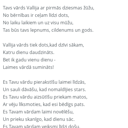
Tavs vārds Vallija ar pirmās dziesmas žūžu,
No bērnības ir ceļam līdzi dots,
No laiku laikiem un uz visu mūžu,
Tas būs tavs lepnums, cildenums un gods.
Vallija vārds tiek dots,kad dzīvi sākam,
Katru dienu daudzināts.
Bet ik gadu vienu dienu -
Laimes vārdā sumināts!
Es Tavu vārdu pierakstīšu laimei līdzās,
Un sauli dāvāšu, kad nomaldījies stars.
Es Tavu vārdu aizsūtīšu priekam matos,
Ar vēju līksmoties, kad esi bēdīgs pats.
Es Tavam vārdam laimi novēlēšu,
Un prieku skanīgo, kad dienu sāc.
Es Tavam vārdam veiksmi līdzi došu,