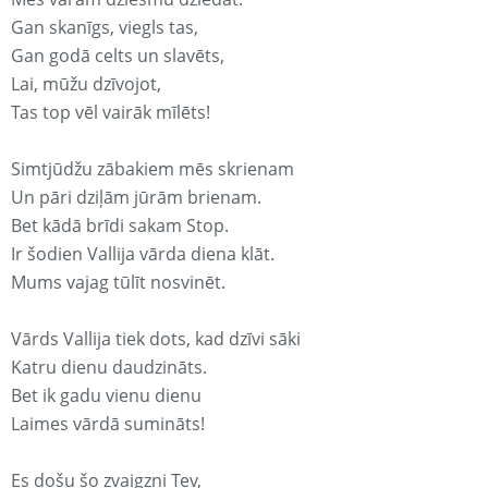
Gan skanīgs, viegls tas,
Gan godā celts un slavēts,
Lai, mūžu dzīvojot,
Tas top vēl vairāk mīlēts!
Simtjūdžu zābakiem mēs skrienam
Un pāri dziļām jūrām brienam.
Bet kādā brīdi sakam Stop.
Ir šodien Vallija vārda diena klāt.
Mums vajag tūlīt nosvinēt.
Vārds Vallija tiek dots, kad dzīvi sāki
Katru dienu daudzināts.
Bet ik gadu vienu dienu
Laimes vārdā sumināts!
Es došu šo zvaigzni Tev,