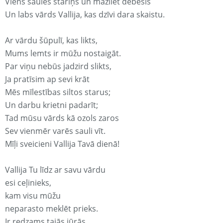
Viens saules stariņš un mazliet debesis
Un labs vārds Vallija, kas dzīvi dara skaistu.
Ar vārdu šūpulī, kas likts,
Mums lemts ir mūžu nostaigāt.
Par viņu nebūs jadzird slikts,
Ja pratīsim ap sevi krāt
Mēs mīlestības siltos starus;
Un darbu krietni padarīt;
Tad mūsu vārds kā ozols zaros
Sev vienmēr varēs sauli vīt.
Mīļi sveicieni Vallija Tavā dienā!
Vallija Tu līdz ar savu vārdu
esi ceļinieks,
kam visu mūžu
neparasto meklēt prieks.
Ir redzams tajās jūrās