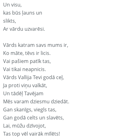
Un visu,
kas būs ļauns un
slikts,
Ar vārdu uzvarēsi.
Vārds katram savs mums ir,
Ko māte, tēvs ir licis.
Vai pašiem patīk tas,
Vai tikai neapnicis.
Vārds Vallija Tevi godā ceļ,
Ja proti viņu valkāt,
Un tādēļ Tavējam
Mēs varam dziesmu dziedāt.
Gan skanīgs, viegls tas,
Gan godā celts un slavēts,
Lai, mūžu dzīvojot,
Tas top vēl vairāk mīlēts!