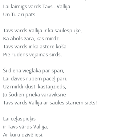
Lai laimīgs vārds Tavs - Vallija
Un Tu arī pats.
Tavs vārds Vallija ir kā saulespuķe,
Kā ābols zarā, kas mirdz.
Tavs vārds ir kā astere koša
Pie rudens vējainās sirds.
Šī diena vieglāka par spāri,
Lai dzīves rūpēm paceļ pāri.
Uz mirkli kļūsti kastaņzieds,
Jo šodien prieka varavīksnē
Tavs vārds Vallija ar saules stariem siets!
Lai ceļaspieķis
ir Tavs vārds Vallija,
Ar kuru dzīvē iesi.