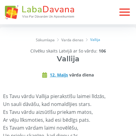
Vallija
Sākumlapa
Varda dienas
Cilvēku skaits Latvijā ar šo vārdu:
106
Vallija
12. Maijs
vārda diena
Es Tavu vārdu Vallija pierakstīšu laimei līdzās,
Un sauli dāvāšu, kad nomaldījies stars.
Es Tavu vārdu aizsūtīšu priekam matos,
Ar vēju līksmoties, kad esi bēdīgs pats.
Es Tavam vārdam laimi novēlēšu,
Un prieku skanīgo, kad dienu sāc.