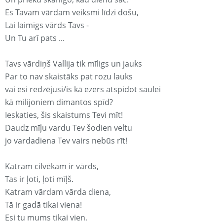
Es Tavam vārdam veiksmi līdzi došu,
Lai laimīgs vārds Tavs -
Un Tu arī pats ...
Tavs vārdiņš Vallija tik mīligs un jauks
Par to nav skaistāks pat rozu lauks
vai esi redzējusi/is kā ezers atspidot saulei
kā milijoniem dimantos spīd?
Ieskaties, šis skaistums Tevi mīt!
Daudz mīļu vardu Tev šodien veltu
jo vardadiena Tev vairs nebūs rīt!
Katram cilvēkam ir vārds,
Tas ir ļoti, ļoti mīļš.
Katram vārdam vārda diena,
Tā ir gadā tikai viena!
Esi tu mums tikai vien,