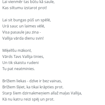
Lai vienmēr tas būtu kā saule,
Kas siltumu izstarot prot!
Lai sit bungas pūš un spēlē,
Urā sauc un laimes vēlē,
Visa pasaule jau zina -
Vallija vārda dienu svin!
Miķelīšu mākonī,
Vārds Tavs Vallija tinies,
Un tik skaistu rudeni
Tu pat neatminies.
Brīžiem liekas - dzīve ir bez vainas,
Brīžiem šķiet, ka tikai krāpties prot.
Starp šiem dzirnakmeņiem allaž maļas Vallija,
Kā nu katru reizi spēj un prot.