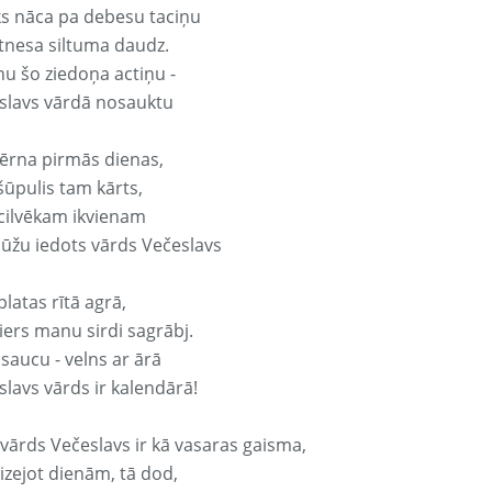
ks nāca pa debesu taciņu
tnesa siltuma daudz.
nu šo ziedoņa actiņu -
slavs vārdā nosauktu
ērna pirmās dienas,
šūpulis tam kārts,
 cilvēkam ikvienam
ūžu iedots vārds Večeslavs
platas rītā agrā,
ers manu sirdi sagrābj.
 saucu - velns ar ārā
slavs vārds ir kalendārā!
 vārds Večeslavs ir kā vasaras gaisma,
izejot dienām, tā dod,