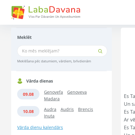
Meklēt
Meklēšana pēc datumiem, vārdiem, brīvdienām
Vārda dienas
Genovefa
Genoveva
09.08
Es Ta
Madara
Un s
Audra
Audris
Brencis
10.08
Es T
Inuta
Ar vē
Es T
Vārda dienu kalendārs