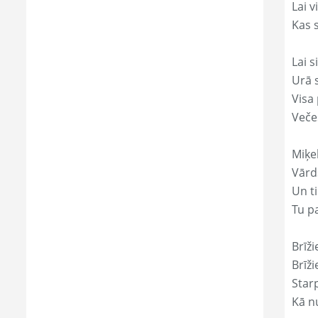
Lai 
Kas s
Lai s
Urā 
Visa 
Veče
Miķe
Vārds
Un ti
Tu p
Brīži
Brīži
Star
Kā nu