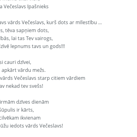
a Večeslavs īpašnieks
avs vārds Večeslavs, kurš dots ar mīlestību ...
s, tēva sapņiem dots,
bās, lai tas Tev vairogs,
dzīvē lepnums tavs un gods!!!
si cauri dzīvei,
s apkārt vārdu mežs.
 vārds Večeslavs starp citiem vārdiem
nav nekad tev svešs!
irmām dzīves dienām
ūpulis ir kārts,
 cilvēkam ikvienam
ūžu iedots vārds Večeslavs!