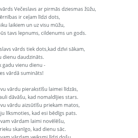
 vārds Večeslavs ar pirmās dziesmas žūžu,
rnības ir ceļam līdzi dots,
aiku laikiem un uz visu mūžu,
būs tavs lepnums, cildenums un gods.
slavs vārds tiek dots,kad dzīvi sākam,
u dienu daudzināts.
k gadu vienu dienu -
es vārdā sumināts!
vu vārdu pierakstīšu laimei līdzās,
auli dāvāšu, kad nomaldījies stars.
avu vārdu aizsūtīšu priekam matos,
ju līksmoties, kad esi bēdīgs pats.
avam vārdam laimi novēlēšu,
rieku skanīgo, kad dienu sāc.
avam vārdam veiksmi līdzi došu,