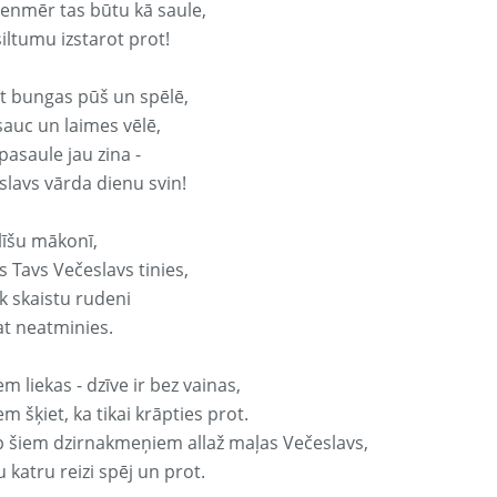
vienmēr tas būtu kā saule,
iltumu izstarot prot!
it bungas pūš un spēlē,
sauc un laimes vēlē,
pasaule jau zina -
slavs vārda dienu svin!
līšu mākonī,
 Tavs Večeslavs tinies,
k skaistu rudeni
at neatminies.
em liekas - dzīve ir bez vainas,
em šķiet, ka tikai krāpties prot.
p šiem dzirnakmeņiem allaž maļas Večeslavs,
 katru reizi spēj un prot.