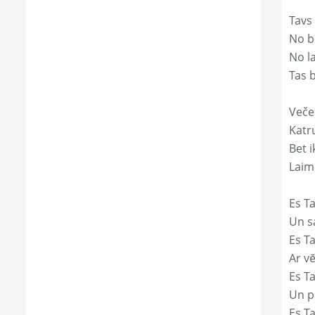
Tavs
No bē
No l
Tas 
Veče
Katr
Bet i
Laim
Es Ta
Un s
Es T
Ar vē
Es T
Un p
Es T