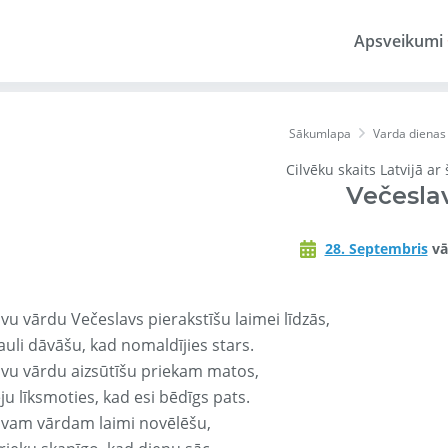
Apsveikumi
Sākumlapa
Varda dienas
Cilvēku skaits Latvijā ar
Večesla
28. Septembris
vā
vu vārdu Večeslavs pierakstīšu laimei līdzās,
auli dāvāšu, kad nomaldījies stars.
avu vārdu aizsūtīšu priekam matos,
ju līksmoties, kad esi bēdīgs pats.
avam vārdam laimi novēlēšu,