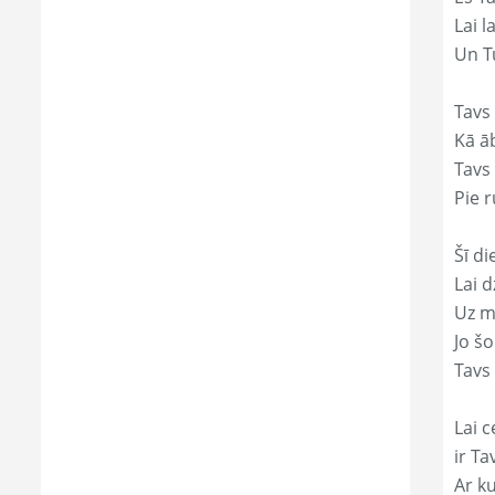
Lai l
Un Tu
Tavs
Kā āb
Tavs 
Pie r
Šī di
Lai 
Uz mi
Jo š
Tavs 
Lai c
ir Ta
Ar ku