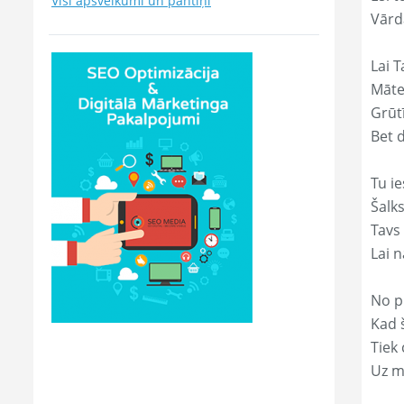
Visi apsveikumi un pantiņi
Vārd
Lai T
Māte
Grūtī
Bet 
Tu ie
Šalk
Tavs
Lai 
No p
Kad š
Tiek
Uz m