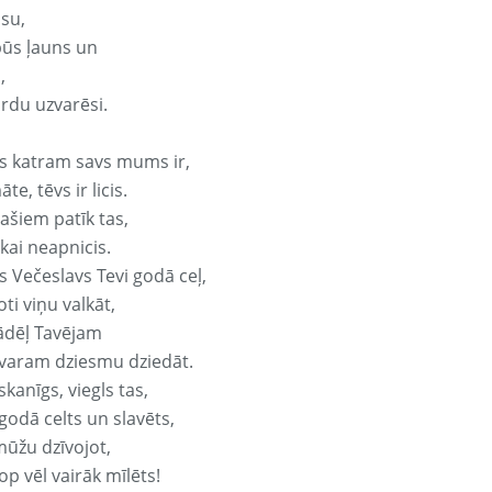
isu,
būs ļauns un
,
ārdu uzvarēsi.
s katram savs mums ir,
te, tēvs ir licis.
ašiem patīk tas,
ikai neapnicis.
s Večeslavs Tevi godā ceļ,
oti viņu valkāt,
ādēļ Tavējam
varam dziesmu dziedāt.
kanīgs, viegls tas,
godā celts un slavēts,
mūžu dzīvojot,
op vēl vairāk mīlēts!