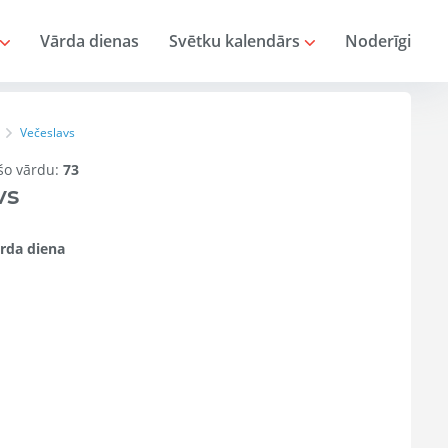
Vārda dienas
Svētku kalendārs
Noderīgi
Večeslavs
 šo vārdu:
73
vs
rda diena