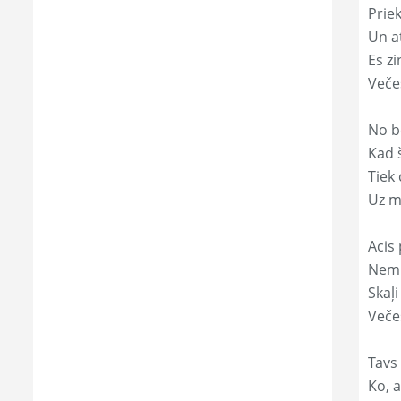
Prie
Un a
Es zi
Veče
No b
Kad 
Tiek
Uz m
Acis 
Nemi
Skaļi
Veče
Tavs
Ko, a