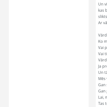
Un v
kas 
slikts
Ar v
Vārd
Ko mā
Vai p
Vai t
Vārd
Ja pr
Un t
Mēs 
Gan s
Gan 
Lai, 
Tas t