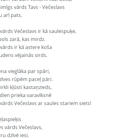
aimīgs vārds Tavs - Večeslavs
 arī pats.
 vārds Večeslavs ir kā saulespuķe,
ols zarā, kas mirdz.
vārds ir kā astere koša
udens vējainās sirds.
ena vieglāka par spāri,
dzīves rūpēm paceļ pāri.
rkli kļūsti kastaņzieds,
odien prieka varavīksnē
vārds Večeslavs ar saules stariem siets!
eļaspieķis
vs vārds Večeslavs,
ru dzīvē iesi.