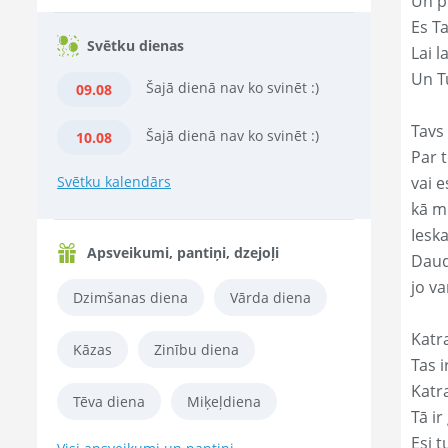
Un p
Es T
Svētku dienas
Lai l
Un Tu
Šajā dienā nav ko svinēt :)
09.08
Tavs 
Šajā dienā nav ko svinēt :)
10.08
Par t
Svētku kalendārs
vai e
kā m
Ieska
Apsveikumi, pantiņi, dzejoļi
Daud
jo va
Dzimšanas diena
Vārda diena
Katr
Kāzas
Zinību diena
Tas ir
Katr
Tēva diena
Miķeļdiena
Tā ir
Esi t