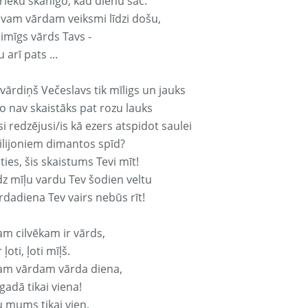
rieku skanīgo, kad dienu sāc.
avam vārdam veiksmi līdzi došu,
aimīgs vārds Tavs -
 arī pats ...
vārdiņš Večeslavs tik mīligs un jauks
o nav skaistāks pat rozu lauks
si redzējusi/is kā ezers atspidot saulei
ilijoniem dimantos spīd?
ties, šis skaistums Tevi mīt!
z mīļu vardu Tev šodien veltu
rdadiena Tev vairs nebūs rīt!
am cilvēkam ir vārds,
 ļoti, ļoti mīļš.
am vārdam vārda diena,
 gadā tikai viena!
u mums tikai vien,