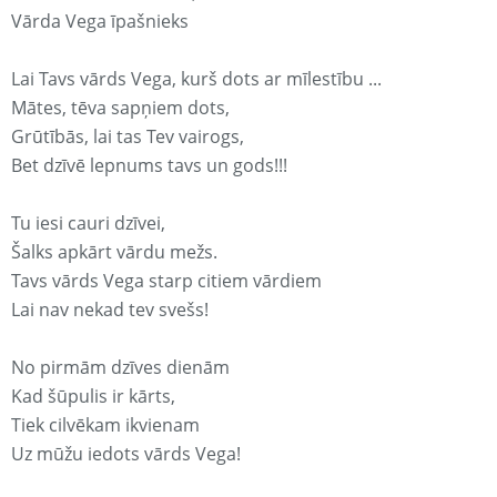
Vārda Vega īpašnieks
Lai Tavs vārds Vega, kurš dots ar mīlestību ...
Mātes, tēva sapņiem dots,
Grūtībās, lai tas Tev vairogs,
Bet dzīvē lepnums tavs un gods!!!
Tu iesi cauri dzīvei,
Šalks apkārt vārdu mežs.
Tavs vārds Vega starp citiem vārdiem
Lai nav nekad tev svešs!
No pirmām dzīves dienām
Kad šūpulis ir kārts,
Tiek cilvēkam ikvienam
Uz mūžu iedots vārds Vega!