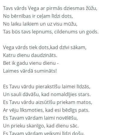
Tavs vārds Vega ar pirmās dziesmas žūžu,
No bērnības ir ceļam līdzi dots,
No laiku laikiem un uz visu mūžu,
Tas būs tavs lepnums, cildenums un gods.
Vega vārds tiek dots,kad dzīvi sākam,
Katru dienu daudzināts.
Bet ik gadu vienu dienu -
Laimes vārdā sumināts!
Es Tavu vārdu pierakstīšu laimei līdzās,
Un sauli dāvāšu, kad nomaldījies stars.
Es Tavu vārdu aizsūtīšu priekam matos,
Ar vēju līksmoties, kad esi bēdīgs pats.
Es Tavam vārdam laimi novēlēšu,
Un prieku skanīgo, kad dienu sāc.
Es Tavam vārdam veiksmi līdzi došu,