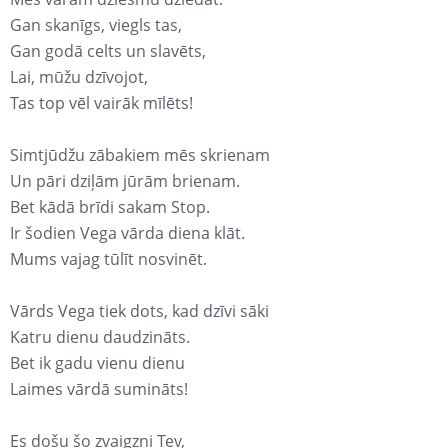
Gan skanīgs, viegls tas,
Gan godā celts un slavēts,
Lai, mūžu dzīvojot,
Tas top vēl vairāk mīlēts!
Simtjūdžu zābakiem mēs skrienam
Un pāri dziļām jūrām brienam.
Bet kādā brīdi sakam Stop.
Ir šodien Vega vārda diena klāt.
Mums vajag tūlīt nosvinēt.
Vārds Vega tiek dots, kad dzīvi sāki
Katru dienu daudzināts.
Bet ik gadu vienu dienu
Laimes vārdā sumināts!
Es došu šo zvaigzni Tev,