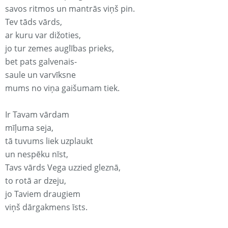
savos ritmos un mantrās viņš pin.
Tev tāds vārds,
ar kuru var dižoties,
jo tur zemes auglības prieks,
bet pats galvenais-
saule un varvīksne
mums no viņa gaišumam tiek.
Ir Tavam vārdam
mīļuma seja,
tā tuvums liek uzplaukt
un nespēku nīst,
Tavs vārds Vega uzzied gleznā,
to rotā ar dzeju,
jo Taviem draugiem
viņš dārgakmens īsts.