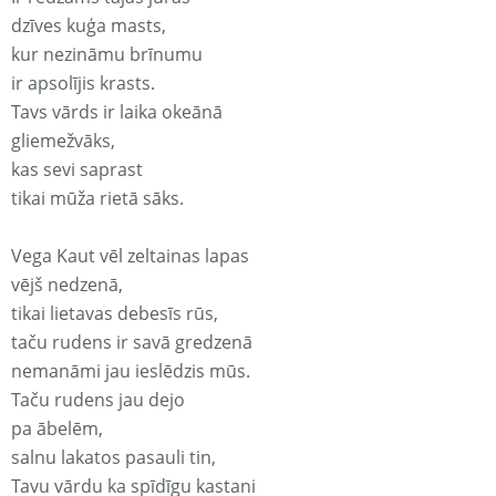
dzīves kuģa masts,
kur nezināmu brīnumu
ir apsolījis krasts.
Tavs vārds ir laika okeānā
gliemežvāks,
kas sevi saprast
tikai mūža rietā sāks.
Vega Kaut vēl zeltainas lapas
vējš nedzenā,
tikai lietavas debesīs rūs,
taču rudens ir savā gredzenā
nemanāmi jau ieslēdzis mūs.
Taču rudens jau dejo
pa ābelēm,
salnu lakatos pasauli tin,
Tavu vārdu ka spīdīgu kastani