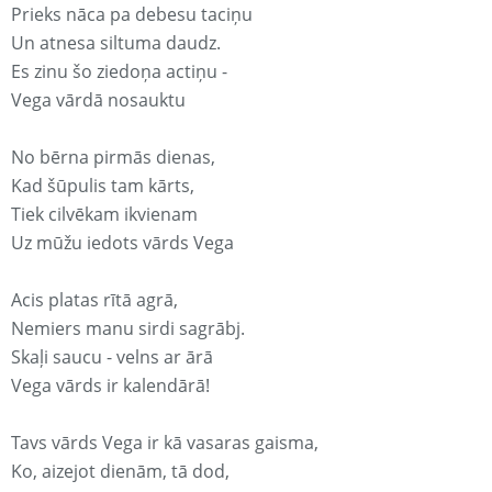
Prieks nāca pa debesu taciņu
Un atnesa siltuma daudz.
Es zinu šo ziedoņa actiņu -
Vega vārdā nosauktu
No bērna pirmās dienas,
Kad šūpulis tam kārts,
Tiek cilvēkam ikvienam
Uz mūžu iedots vārds Vega
Acis platas rītā agrā,
Nemiers manu sirdi sagrābj.
Skaļi saucu - velns ar ārā
Vega vārds ir kalendārā!
Tavs vārds Vega ir kā vasaras gaisma,
Ko, aizejot dienām, tā dod,