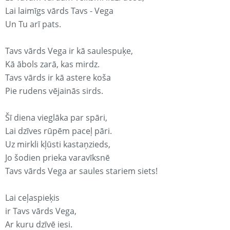
Lai laimīgs vārds Tavs - Vega
Un Tu arī pats.
Tavs vārds Vega ir kā saulespuķe,
Kā ābols zarā, kas mirdz.
Tavs vārds ir kā astere koša
Pie rudens vējainās sirds.
Šī diena vieglāka par spāri,
Lai dzīves rūpēm paceļ pāri.
Uz mirkli kļūsti kastaņzieds,
Jo šodien prieka varavīksnē
Tavs vārds Vega ar saules stariem siets!
Lai ceļaspieķis
ir Tavs vārds Vega,
Ar kuru dzīvē iesi.