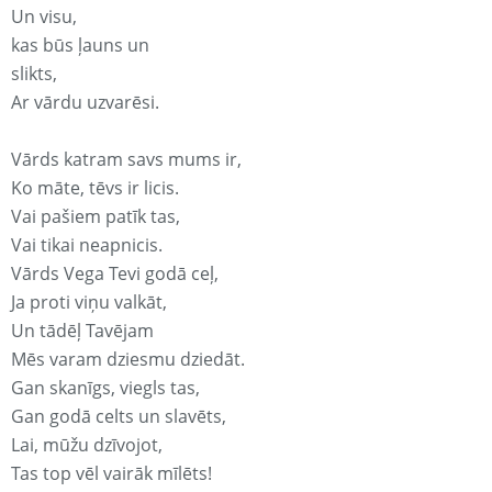
Un visu,
kas būs ļauns un
slikts,
Ar vārdu uzvarēsi.
Vārds katram savs mums ir,
Ko māte, tēvs ir licis.
Vai pašiem patīk tas,
Vai tikai neapnicis.
Vārds Vega Tevi godā ceļ,
Ja proti viņu valkāt,
Un tādēļ Tavējam
Mēs varam dziesmu dziedāt.
Gan skanīgs, viegls tas,
Gan godā celts un slavēts,
Lai, mūžu dzīvojot,
Tas top vēl vairāk mīlēts!