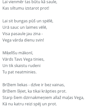
Lai vienmēr tas būtu kā saule,
Kas siltumu izstarot prot!
Lai sit bungas pūš un spēlē,
Urā sauc un laimes vēlē,
Visa pasaule jau zina -
Vega vārda dienu svin!
Miķelīšu mākonī,
Vārds Tavs Vega tinies,
Un tik skaistu rudeni
Tu pat neatminies.
Brīžiem liekas - dzīve ir bez vainas,
Brīžiem šķiet, ka tikai krāpties prot.
Starp šiem dzirnakmeņiem allaž maļas Vega,
Kā nu katru reizi spēj un prot.