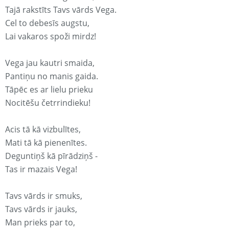
Tajā rakstīts Tavs vārds Vega.
Cel to debesīs augstu,
Lai vakaros spoži mirdz!
Vega jau kautri smaida,
Pantiņu no manis gaida.
Tāpēc es ar lielu prieku
Nocitēšu četrrindieku!
Acis tā kā vizbulītes,
Mati tā kā pienenītes.
Deguntiņš kā pīrādziņš -
Tas ir mazais Vega!
Tavs vārds ir smuks,
Tavs vārds ir jauks,
Man prieks par to,