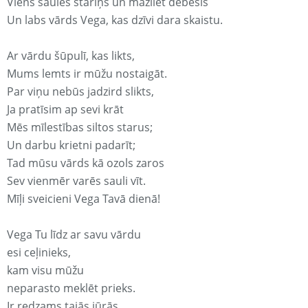
Viens saules stariņš un mazliet debesis
Un labs vārds Vega, kas dzīvi dara skaistu.
Ar vārdu šūpulī, kas likts,
Mums lemts ir mūžu nostaigāt.
Par viņu nebūs jadzird slikts,
Ja pratīsim ap sevi krāt
Mēs mīlestības siltos starus;
Un darbu krietni padarīt;
Tad mūsu vārds kā ozols zaros
Sev vienmēr varēs sauli vīt.
Mīļi sveicieni Vega Tavā dienā!
Vega Tu līdz ar savu vārdu
esi ceļinieks,
kam visu mūžu
neparasto meklēt prieks.
Ir redzams tajās jūrās