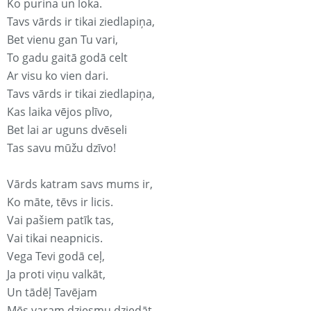
Ko purina un loka.
Tavs vārds ir tikai ziedlapiņa,
Bet vienu gan Tu vari,
To gadu gaitā godā celt
Ar visu ko vien dari.
Tavs vārds ir tikai ziedlapiņa,
Kas laika vējos plīvo,
Bet lai ar uguns dvēseli
Tas savu mūžu dzīvo!
Vārds katram savs mums ir,
Ko māte, tēvs ir licis.
Vai pašiem patīk tas,
Vai tikai neapnicis.
Vega Tevi godā ceļ,
Ja proti viņu valkāt,
Un tādēļ Tavējam
Mēs varam dziesmu dziedāt.