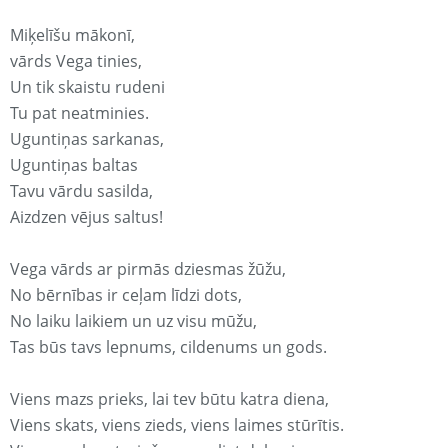
Miķelīšu mākonī,
vārds Vega tinies,
Un tik skaistu rudeni
Tu pat neatminies.
Uguntiņas sarkanas,
Uguntiņas baltas
Tavu vārdu sasilda,
Aizdzen vējus saltus!
Vega vārds ar pirmās dziesmas žūžu,
No bērnības ir ceļam līdzi dots,
No laiku laikiem un uz visu mūžu,
Tas būs tavs lepnums, cildenums un gods.
Viens mazs prieks, lai tev būtu katra diena,
Viens skats, viens zieds, viens laimes stūrītis.