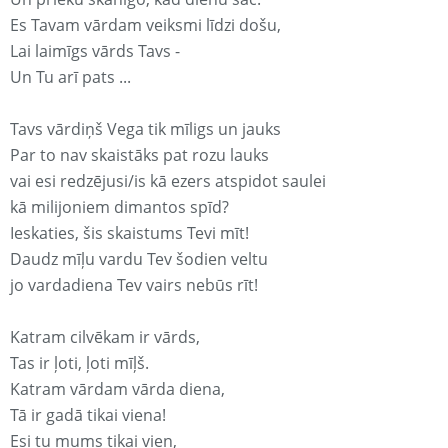
Es Tavam vārdam veiksmi līdzi došu,
Lai laimīgs vārds Tavs -
Un Tu arī pats ...
Tavs vārdiņš Vega tik mīligs un jauks
Par to nav skaistāks pat rozu lauks
vai esi redzējusi/is kā ezers atspidot saulei
kā milijoniem dimantos spīd?
Ieskaties, šis skaistums Tevi mīt!
Daudz mīļu vardu Tev šodien veltu
jo vardadiena Tev vairs nebūs rīt!
Katram cilvēkam ir vārds,
Tas ir ļoti, ļoti mīļš.
Katram vārdam vārda diena,
Tā ir gadā tikai viena!
Esi tu mums tikai vien,