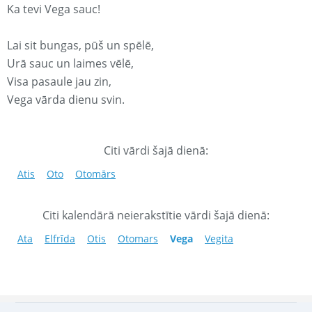
Ka tevi Vega sauc!
Lai sit bungas, pūš un spēlē,
Urā sauc un laimes vēlē,
Visa pasaule jau zin,
Vega vārda dienu svin.
Citi vārdi šajā dienā:
Atis
Oto
Otomārs
Citi kalendārā neierakstītie vārdi šajā dienā:
Ata
Elfrīda
Otis
Otomars
Vega
Vegita