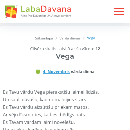
Vega
Sākumlapa
Varda dienas
Cilvēku skaits Latvijā ar šo vārdu:
12
Vega
4. Novembris
vārda diena
Es Tavu vārdu Vega pierakstīšu laimei līdzās,
Un sauli dāvāšu, kad nomaldījies stars.
Es Tavu vārdu aizsūtīšu priekam matos,
Ar vēju līksmoties, kad esi bēdīgs pats.
Es Tavam vārdam laimi novēlēšu,
Un prieku skanīgo, kad dienu sāc.