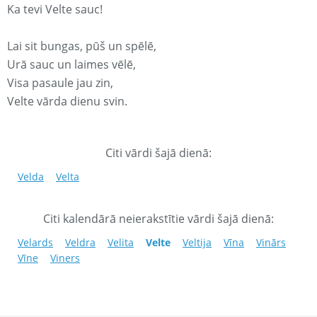
Ka tevi Velte sauc!
Lai sit bungas, pūš un spēlē,
Urā sauc un laimes vēlē,
Visa pasaule jau zin,
Velte vārda dienu svin.
Citi vārdi šajā dienā:
Velda
Velta
Citi kalendārā neierakstītie vārdi šajā dienā:
Velards
Veldra
Velita
Velte
Veltija
Vīna
Vinārs
Vīne
Viners