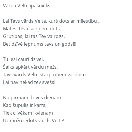
Vārda Velte īpašnieks
Lai Tavs vārds Velte, kurš dots ar mīlestību ...
Mātes, tēva sapņiem dots,
Grūtībās, lai tas Tev vairogs,
Bet dzīvē lepnums tavs un gods!!!
Tu iesi cauri dzīvei,
Šalks apkārt vārdu mežs.
Tavs vārds Velte starp citiem vārdiem
Lai nav nekad tev svešs!
No pirmām dzīves dienām
Kad šūpulis ir kārts,
Tiek cilvēkam ikvienam
Uz mūžu iedots vārds Velte!