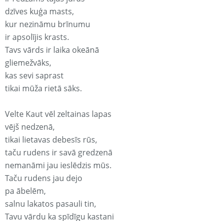
dzīves kuģa masts,
kur nezināmu brīnumu
ir apsolījis krasts.
Tavs vārds ir laika okeānā
gliemežvāks,
kas sevi saprast
tikai mūža rietā sāks.
Velte Kaut vēl zeltainas lapas
vējš nedzenā,
tikai lietavas debesīs rūs,
taču rudens ir savā gredzenā
nemanāmi jau ieslēdzis mūs.
Taču rudens jau dejo
pa ābelēm,
salnu lakatos pasauli tin,
Tavu vārdu ka spīdīgu kastani