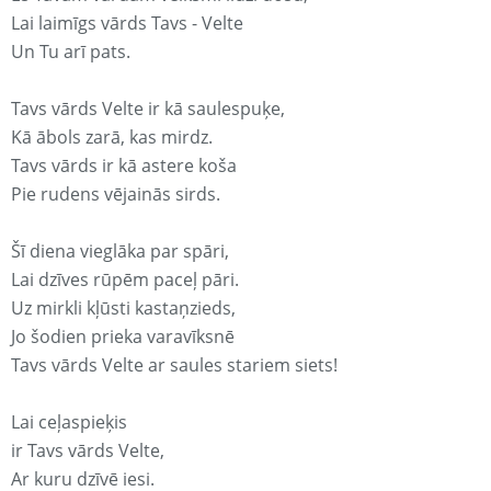
Lai laimīgs vārds Tavs - Velte
Un Tu arī pats.
Tavs vārds Velte ir kā saulespuķe,
Kā ābols zarā, kas mirdz.
Tavs vārds ir kā astere koša
Pie rudens vējainās sirds.
Šī diena vieglāka par spāri,
Lai dzīves rūpēm paceļ pāri.
Uz mirkli kļūsti kastaņzieds,
Jo šodien prieka varavīksnē
Tavs vārds Velte ar saules stariem siets!
Lai ceļaspieķis
ir Tavs vārds Velte,
Ar kuru dzīvē iesi.