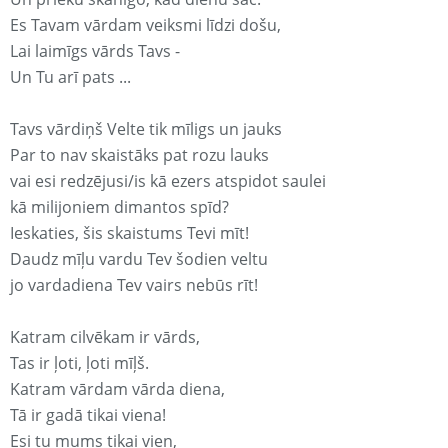
Es Tavam vārdam veiksmi līdzi došu,
Lai laimīgs vārds Tavs -
Un Tu arī pats ...
Tavs vārdiņš Velte tik mīligs un jauks
Par to nav skaistāks pat rozu lauks
vai esi redzējusi/is kā ezers atspidot saulei
kā milijoniem dimantos spīd?
Ieskaties, šis skaistums Tevi mīt!
Daudz mīļu vardu Tev šodien veltu
jo vardadiena Tev vairs nebūs rīt!
Katram cilvēkam ir vārds,
Tas ir ļoti, ļoti mīļš.
Katram vārdam vārda diena,
Tā ir gadā tikai viena!
Esi tu mums tikai vien,