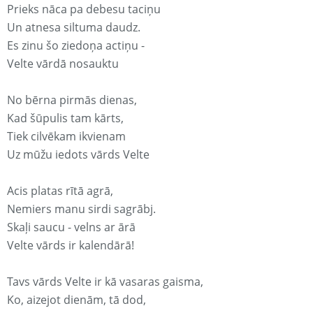
Prieks nāca pa debesu taciņu
Un atnesa siltuma daudz.
Es zinu šo ziedoņa actiņu -
Velte vārdā nosauktu
No bērna pirmās dienas,
Kad šūpulis tam kārts,
Tiek cilvēkam ikvienam
Uz mūžu iedots vārds Velte
Acis platas rītā agrā,
Nemiers manu sirdi sagrābj.
Skaļi saucu - velns ar ārā
Velte vārds ir kalendārā!
Tavs vārds Velte ir kā vasaras gaisma,
Ko, aizejot dienām, tā dod,