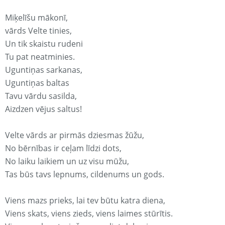
Miķelīšu mākonī,
vārds Velte tinies,
Un tik skaistu rudeni
Tu pat neatminies.
Uguntiņas sarkanas,
Uguntiņas baltas
Tavu vārdu sasilda,
Aizdzen vējus saltus!
Velte vārds ar pirmās dziesmas žūžu,
No bērnības ir ceļam līdzi dots,
No laiku laikiem un uz visu mūžu,
Tas būs tavs lepnums, cildenums un gods.
Viens mazs prieks, lai tev būtu katra diena,
Viens skats, viens zieds, viens laimes stūrītis.