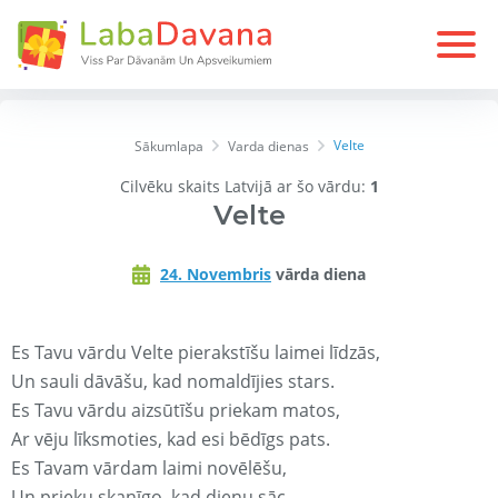
Velte
Sākumlapa
Varda dienas
Cilvēku skaits Latvijā ar šo vārdu:
1
Velte
24. Novembris
vārda diena
Es Tavu vārdu Velte pierakstīšu laimei līdzās,
Un sauli dāvāšu, kad nomaldījies stars.
Es Tavu vārdu aizsūtīšu priekam matos,
Ar vēju līksmoties, kad esi bēdīgs pats.
Es Tavam vārdam laimi novēlēšu,
Un prieku skanīgo, kad dienu sāc.