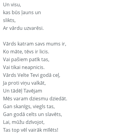
Un visu,
kas būs ļauns un
slikts,
Ar vārdu uzvarēsi.
Vārds katram savs mums ir,
Ko māte, tēvs ir licis.
Vai pašiem patīk tas,
Vai tikai neapnicis.
Vārds Velte Tevi godā ceļ,
Ja proti viņu valkāt,
Un tādēļ Tavējam
Mēs varam dziesmu dziedāt.
Gan skanīgs, viegls tas,
Gan godā celts un slavēts,
Lai, mūžu dzīvojot,
Tas top vēl vairāk mīlēts!