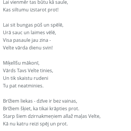
Lai vienmēr tas būtu kā saule,
Kas siltumu izstarot prot!
Lai sit bungas pūš un spēlē,
Urā sauc un laimes vēlē,
Visa pasaule jau zina -
Velte vārda dienu svin!
Miķelīšu mākonī,
Vārds Tavs Velte tinies,
Un tik skaistu rudeni
Tu pat neatminies.
Brīžiem liekas - dzīve ir bez vainas,
Brīžiem šķiet, ka tikai krāpties prot.
Starp šiem dzirnakmeņiem allaž maļas Velte,
Kā nu katru reizi spēj un prot.