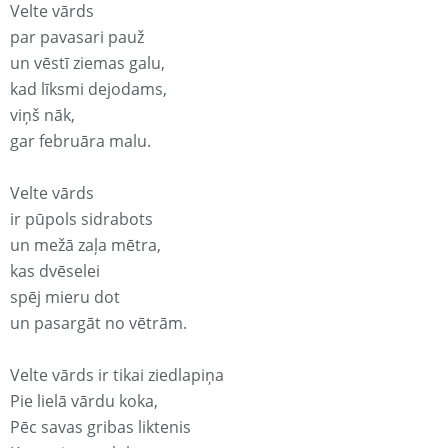
Velte vārds
par pavasari pauž
un vēstī ziemas galu,
kad līksmi dejodams,
viņš nāk,
gar februāra malu.
Velte vārds
ir pūpols sidrabots
un mežā zaļa mētra,
kas dvēselei
spēj mieru dot
un pasargāt no vētrām.
Velte vārds ir tikai ziedlapiņa
Pie lielā vārdu koka,
Pēc savas gribas liktenis