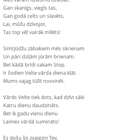
Gan skanīgs, viegls tas,
Gan godā celts un slavēts,
Lai, mūžu dzīvojot,
Tas top vēl vairāk mīlēts!
Simtjūdžu zābakiem mēs skrienam
Un pāri dziļām jūrām brienam.
Bet kādā brīdi sakam Stop.
Ir šodien Velte vārda diena klāt.
Mums vajag tūlīt nosvinēt.
Vārds Velte tiek dots, kad dzīvi sāki
Katru dienu daudzināts.
Bet ik gadu vienu dienu
Laimes vārdā sumināts!
Es došu šo zvaigzni Tev,