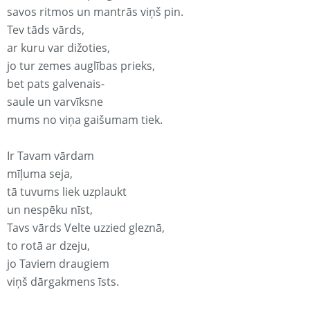
savos ritmos un mantrās viņš pin.
Tev tāds vārds,
ar kuru var dižoties,
jo tur zemes auglības prieks,
bet pats galvenais-
saule un varvīksne
mums no viņa gaišumam tiek.
Ir Tavam vārdam
mīļuma seja,
tā tuvums liek uzplaukt
un nespēku nīst,
Tavs vārds Velte uzzied gleznā,
to rotā ar dzeju,
jo Taviem draugiem
viņš dārgakmens īsts.