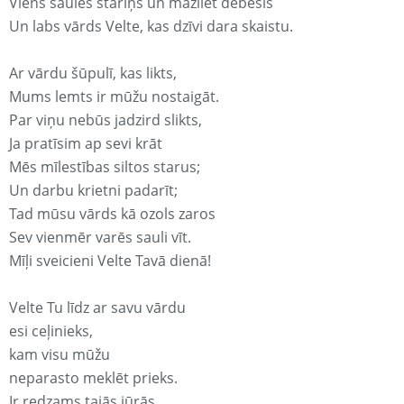
Viens saules stariņš un mazliet debesis
Un labs vārds Velte, kas dzīvi dara skaistu.
Ar vārdu šūpulī, kas likts,
Mums lemts ir mūžu nostaigāt.
Par viņu nebūs jadzird slikts,
Ja pratīsim ap sevi krāt
Mēs mīlestības siltos starus;
Un darbu krietni padarīt;
Tad mūsu vārds kā ozols zaros
Sev vienmēr varēs sauli vīt.
Mīļi sveicieni Velte Tavā dienā!
Velte Tu līdz ar savu vārdu
esi ceļinieks,
kam visu mūžu
neparasto meklēt prieks.
Ir redzams tajās jūrās