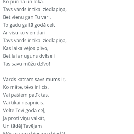
Ko purina un loka.
Tavs vārds ir tikai ziedlapiņa,
Bet vienu gan Tu vari,
To gadu gaitā godā celt
Ar visu ko vien dari.
Tavs vārds ir tikai ziedlapiņa,
Kas laika vējos plīvo,
Bet lai ar uguns dvēseli
Tas savu mūžu dzīvo!
Vārds katram savs mums ir,
Ko māte, tēvs ir licis.
Vai pašiem patīk tas,
Vai tikai neapnicis.
Velte Tevi godā ceļ,
Ja proti viņu valkāt,
Un tādēļ Tavējam
Mēs varam dziesmu dziedāt.