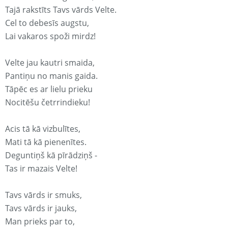
Tajā rakstīts Tavs vārds Velte.
Cel to debesīs augstu,
Lai vakaros spoži mirdz!
Velte jau kautri smaida,
Pantiņu no manis gaida.
Tāpēc es ar lielu prieku
Nocitēšu četrrindieku!
Acis tā kā vizbulītes,
Mati tā kā pienenītes.
Deguntiņš kā pīrādziņš -
Tas ir mazais Velte!
Tavs vārds ir smuks,
Tavs vārds ir jauks,
Man prieks par to,