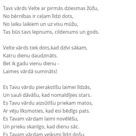
Tavs vārds Velte ar pirmās dziesmas žūžu,
No bērnības ir ceļam līdzi dots,
No laiku laikiem un uz visu mūžu,
Tas būs tavs lepnums, cildenums un gods.
Velte vārds tiek dots,kad dzīvi sākam,
Katru dienu daudzināts.
Bet ik gadu vienu dienu -
Laimes vārdā sumināts!
Es Tavu vārdu pierakstīšu laimei līdzās,
Un sauli dāvāšu, kad nomaldījies stars.
Es Tavu vārdu aizsūtīšu priekam matos,
Ar vēju līksmoties, kad esi bēdīgs pats.
Es Tavam vārdam laimi novēlēšu,
Un prieku skanīgo, kad dienu sāc.
Es Tavam vārdam veiksmi līdzi došu,