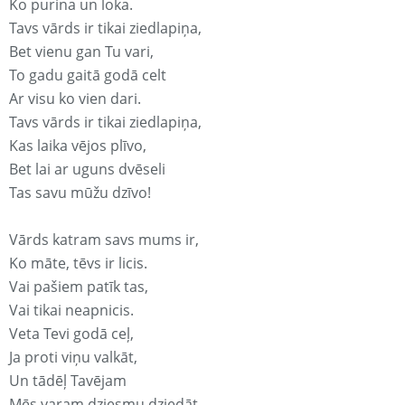
Ko purina un loka.
Tavs vārds ir tikai ziedlapiņa,
Bet vienu gan Tu vari,
To gadu gaitā godā celt
Ar visu ko vien dari.
Tavs vārds ir tikai ziedlapiņa,
Kas laika vējos plīvo,
Bet lai ar uguns dvēseli
Tas savu mūžu dzīvo!
Vārds katram savs mums ir,
Ko māte, tēvs ir licis.
Vai pašiem patīk tas,
Vai tikai neapnicis.
Veta Tevi godā ceļ,
Ja proti viņu valkāt,
Un tādēļ Tavējam
Mēs varam dziesmu dziedāt.