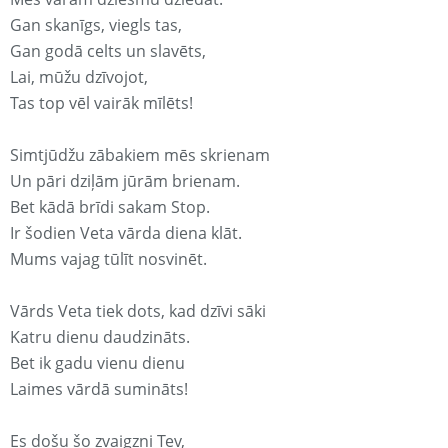
Gan skanīgs, viegls tas,
Gan godā celts un slavēts,
Lai, mūžu dzīvojot,
Tas top vēl vairāk mīlēts!
Simtjūdžu zābakiem mēs skrienam
Un pāri dziļām jūrām brienam.
Bet kādā brīdi sakam Stop.
Ir šodien Veta vārda diena klāt.
Mums vajag tūlīt nosvinēt.
Vārds Veta tiek dots, kad dzīvi sāki
Katru dienu daudzināts.
Bet ik gadu vienu dienu
Laimes vārdā sumināts!
Es došu šo zvaigzni Tev,