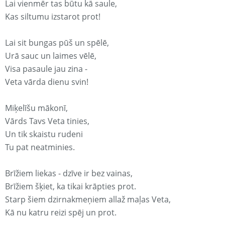
Lai vienmēr tas būtu kā saule,
Kas siltumu izstarot prot!
Lai sit bungas pūš un spēlē,
Urā sauc un laimes vēlē,
Visa pasaule jau zina -
Veta vārda dienu svin!
Miķelīšu mākonī,
Vārds Tavs Veta tinies,
Un tik skaistu rudeni
Tu pat neatminies.
Brīžiem liekas - dzīve ir bez vainas,
Brīžiem šķiet, ka tikai krāpties prot.
Starp šiem dzirnakmeņiem allaž maļas Veta,
Kā nu katru reizi spēj un prot.