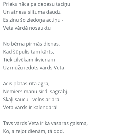
Prieks nāca pa debesu taciņu
Un atnesa siltuma daudz.
Es zinu šo ziedoņa actiņu -
Veta vārdā nosauktu
No bērna pirmās dienas,
Kad šūpulis tam kārts,
Tiek cilvēkam ikvienam
Uz mūžu iedots vārds Veta
Acis platas rītā agrā,
Nemiers manu sirdi sagrābj.
Skaļi saucu - velns ar ārā
Veta vārds ir kalendārā!
Tavs vārds Veta ir kā vasaras gaisma,
Ko, aizejot dienām, tā dod,