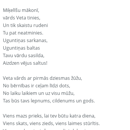
Miķelīšu mākonī,
vārds Veta tinies,
Un tik skaistu rudeni
Tu pat neatminies.
Uguntiņas sarkanas,
Uguntiņas baltas
Tavu vārdu sasilda,
Aizdzen vējus saltus!
Veta vārds ar pirmās dziesmas žūžu,
No bērnības ir ceļam līdzi dots,
No laiku laikiem un uz visu mūžu,
Tas būs tavs lepnums, cildenums un gods.
Viens mazs prieks, lai tev būtu katra diena,
Viens skats, viens zieds, viens laimes stūrītis.