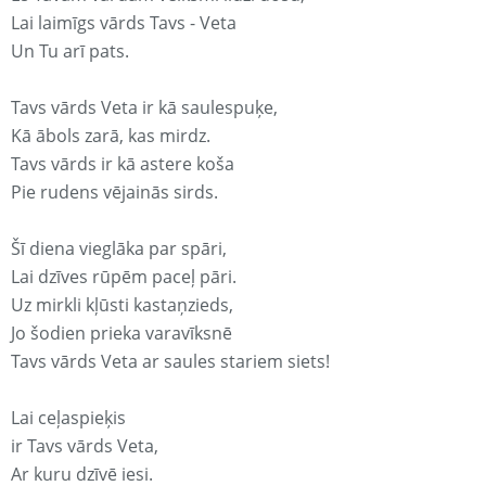
Lai laimīgs vārds Tavs - Veta
Un Tu arī pats.
Tavs vārds Veta ir kā saulespuķe,
Kā ābols zarā, kas mirdz.
Tavs vārds ir kā astere koša
Pie rudens vējainās sirds.
Šī diena vieglāka par spāri,
Lai dzīves rūpēm paceļ pāri.
Uz mirkli kļūsti kastaņzieds,
Jo šodien prieka varavīksnē
Tavs vārds Veta ar saules stariem siets!
Lai ceļaspieķis
ir Tavs vārds Veta,
Ar kuru dzīvē iesi.