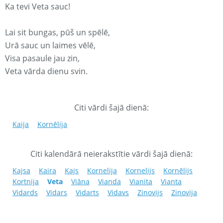
Ka tevi Veta sauc!
Lai sit bungas, pūš un spēlē,
Urā sauc un laimes vēlē,
Visa pasaule jau zin,
Veta vārda dienu svin.
Citi vārdi šajā dienā:
Kaija
Kornēlija
Citi kalendārā neierakstītie vārdi šajā dienā:
Kajsa
Kaira
Kajs
Kornelija
Kornelijs
Kornēlijs
Kortnija
Veta
Viāna
Vianda
Vianita
Vianta
Vidards
Vidars
Vidarts
Vidavs
Zinovijs
Zinovija