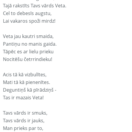
Tajā rakstīts Tavs vārds Veta.
Cel to debesīs augstu,
Lai vakaros spoži mirdz!
Veta jau kautri smaida,
Pantiņu no manis gaida.
Tāpēc es ar lielu prieku
Nocitēšu četrrindieku!
Acis tā kā vizbulītes,
Mati tā kā pienenītes.
Deguntiņš kā pīrādziņš -
Tas ir mazais Veta!
Tavs vārds ir smuks,
Tavs vārds ir jauks,
Man prieks par to,