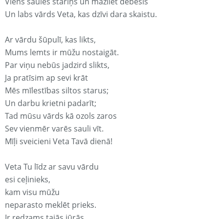
Viens saules stariņš un mazliet debesis
Un labs vārds Veta, kas dzīvi dara skaistu.
Ar vārdu šūpulī, kas likts,
Mums lemts ir mūžu nostaigāt.
Par viņu nebūs jadzird slikts,
Ja pratīsim ap sevi krāt
Mēs mīlestības siltos starus;
Un darbu krietni padarīt;
Tad mūsu vārds kā ozols zaros
Sev vienmēr varēs sauli vīt.
Mīļi sveicieni Veta Tavā dienā!
Veta Tu līdz ar savu vārdu
esi ceļinieks,
kam visu mūžu
neparasto meklēt prieks.
Ir redzams tajās jūrās