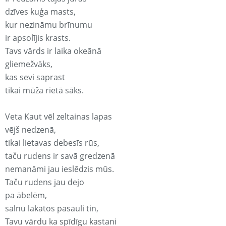
dzīves kuģa masts,
kur nezināmu brīnumu
ir apsolījis krasts.
Tavs vārds ir laika okeānā
gliemežvāks,
kas sevi saprast
tikai mūža rietā sāks.
Veta Kaut vēl zeltainas lapas
vējš nedzenā,
tikai lietavas debesīs rūs,
taču rudens ir savā gredzenā
nemanāmi jau ieslēdzis mūs.
Taču rudens jau dejo
pa ābelēm,
salnu lakatos pasauli tin,
Tavu vārdu ka spīdīgu kastani