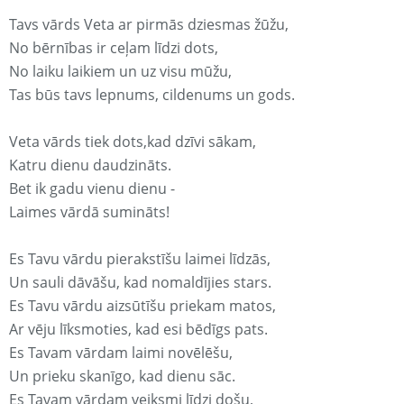
Tavs vārds Veta ar pirmās dziesmas žūžu,
No bērnības ir ceļam līdzi dots,
No laiku laikiem un uz visu mūžu,
Tas būs tavs lepnums, cildenums un gods.
Veta vārds tiek dots,kad dzīvi sākam,
Katru dienu daudzināts.
Bet ik gadu vienu dienu -
Laimes vārdā sumināts!
Es Tavu vārdu pierakstīšu laimei līdzās,
Un sauli dāvāšu, kad nomaldījies stars.
Es Tavu vārdu aizsūtīšu priekam matos,
Ar vēju līksmoties, kad esi bēdīgs pats.
Es Tavam vārdam laimi novēlēšu,
Un prieku skanīgo, kad dienu sāc.
Es Tavam vārdam veiksmi līdzi došu,