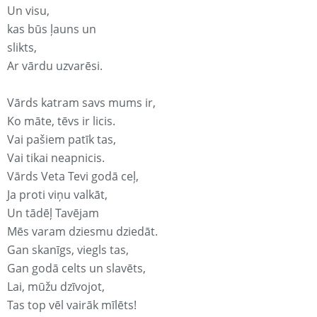
Un visu,
kas būs ļauns un
slikts,
Ar vārdu uzvarēsi.
Vārds katram savs mums ir,
Ko māte, tēvs ir licis.
Vai pašiem patīk tas,
Vai tikai neapnicis.
Vārds Veta Tevi godā ceļ,
Ja proti viņu valkāt,
Un tādēļ Tavējam
Mēs varam dziesmu dziedāt.
Gan skanīgs, viegls tas,
Gan godā celts un slavēts,
Lai, mūžu dzīvojot,
Tas top vēl vairāk mīlēts!