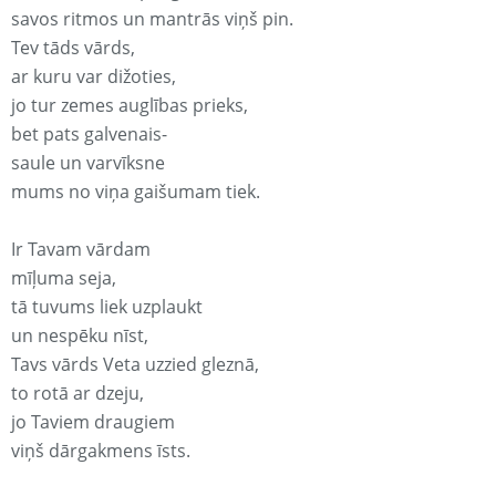
savos ritmos un mantrās viņš pin.
Tev tāds vārds,
ar kuru var dižoties,
jo tur zemes auglības prieks,
bet pats galvenais-
saule un varvīksne
mums no viņa gaišumam tiek.
Ir Tavam vārdam
mīļuma seja,
tā tuvums liek uzplaukt
un nespēku nīst,
Tavs vārds Veta uzzied gleznā,
to rotā ar dzeju,
jo Taviem draugiem
viņš dārgakmens īsts.