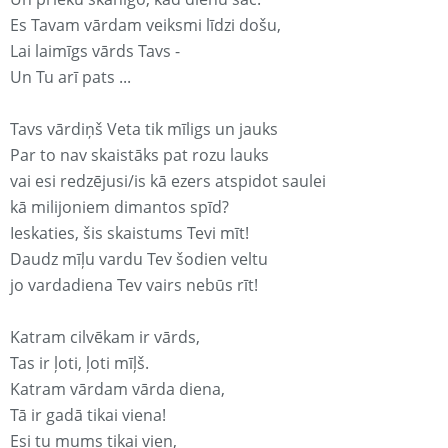
Es Tavam vārdam veiksmi līdzi došu,
Lai laimīgs vārds Tavs -
Un Tu arī pats ...
Tavs vārdiņš Veta tik mīligs un jauks
Par to nav skaistāks pat rozu lauks
vai esi redzējusi/is kā ezers atspidot saulei
kā milijoniem dimantos spīd?
Ieskaties, šis skaistums Tevi mīt!
Daudz mīļu vardu Tev šodien veltu
jo vardadiena Tev vairs nebūs rīt!
Katram cilvēkam ir vārds,
Tas ir ļoti, ļoti mīļš.
Katram vārdam vārda diena,
Tā ir gadā tikai viena!
Esi tu mums tikai vien,