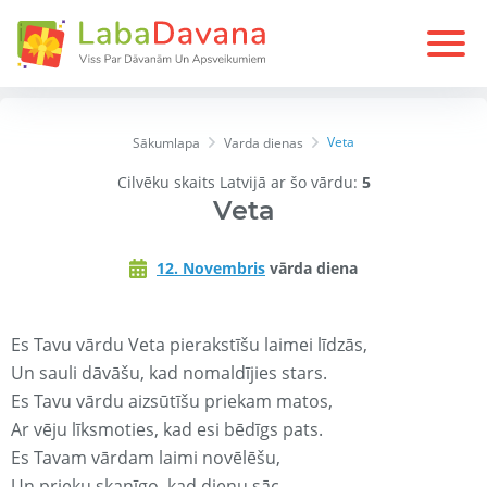
Veta
Sākumlapa
Varda dienas
Cilvēku skaits Latvijā ar šo vārdu:
5
Veta
12. Novembris
vārda diena
Es Tavu vārdu Veta pierakstīšu laimei līdzās,
Un sauli dāvāšu, kad nomaldījies stars.
Es Tavu vārdu aizsūtīšu priekam matos,
Ar vēju līksmoties, kad esi bēdīgs pats.
Es Tavam vārdam laimi novēlēšu,
Un prieku skanīgo, kad dienu sāc.