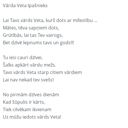
Vārda Veta īpašnieks
Lai Tavs vārds Veta, kurš dots ar mīlestību ...
Mātes, tēva sapņiem dots,
Grūtībās, lai tas Tev vairogs,
Bet dzīvē lepnums tavs un gods!!!
Tu iesi cauri dzīvei,
Šalks apkārt vārdu mežs.
Tavs vārds Veta starp citiem vārdiem
Lai nav nekad tev svešs!
No pirmām dzīves dienām
Kad šūpulis ir kārts,
Tiek cilvēkam ikvienam
Uz mūžu iedots vārds Veta!