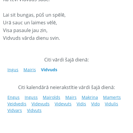
Lai sit bungas, pūš un spēlē,
Urā sauc un laimes vēlē,
Visa pasaule jau zin,
Vidvuds vārda dienu svin.
Citi vārdi šajā dienā:
Ingus
Mairis
Vidvuds
Citi kalendārā neierakstītie vārdi šajā dienā:
Engus
Inguss
Mairolds
Mairs
Makrina
Mamerts
Veidvedis
Videvuds
Videvuts
Vidis
Vido
Vidulis
Vidvars
Vidvuts