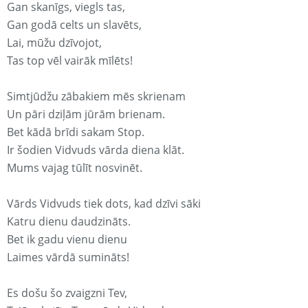
Gan skanīgs, viegls tas,
Gan godā celts un slavēts,
Lai, mūžu dzīvojot,
Tas top vēl vairāk mīlēts!
Simtjūdžu zābakiem mēs skrienam
Un pāri dziļām jūrām brienam.
Bet kādā brīdi sakam Stop.
Ir šodien Vidvuds vārda diena klāt.
Mums vajag tūlīt nosvinēt.
Vārds Vidvuds tiek dots, kad dzīvi sāki
Katru dienu daudzināts.
Bet ik gadu vienu dienu
Laimes vārdā sumināts!
Es došu šo zvaigzni Tev,