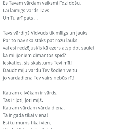
Es Tavam vārdam veiksmi līdzi došu,
Lai laimīgs vārds Tavs -
Un Tu arī pats ...
Tavs vārdiņš Vidvuds tik mīligs un jauks
Par to nav skaistāks pat rozu lauks
vai esi redzējusi/is kā ezers atspidot saulei
kā milijoniem dimantos spīd?
Ieskaties, šis skaistums Tevi mīt!
Daudz mīļu vardu Tev šodien veltu
jo vardadiena Tev vairs nebūs rīt!
Katram cilvēkam ir vārds,
Tas ir ļoti, ļoti mīļš.
Katram vārdam vārda diena,
Tā ir gadā tikai viena!
Esi tu mums tikai vien,