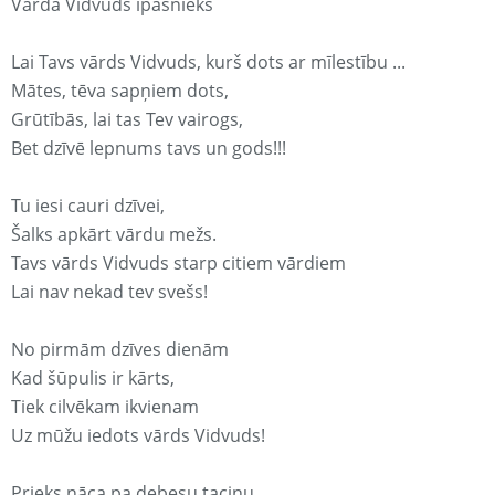
Vārda Vidvuds īpašnieks
Lai Tavs vārds Vidvuds, kurš dots ar mīlestību ...
Mātes, tēva sapņiem dots,
Grūtībās, lai tas Tev vairogs,
Bet dzīvē lepnums tavs un gods!!!
Tu iesi cauri dzīvei,
Šalks apkārt vārdu mežs.
Tavs vārds Vidvuds starp citiem vārdiem
Lai nav nekad tev svešs!
No pirmām dzīves dienām
Kad šūpulis ir kārts,
Tiek cilvēkam ikvienam
Uz mūžu iedots vārds Vidvuds!
Prieks nāca pa debesu taciņu