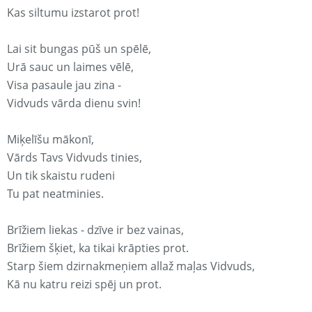
Kas siltumu izstarot prot!
Lai sit bungas pūš un spēlē,
Urā sauc un laimes vēlē,
Visa pasaule jau zina -
Vidvuds vārda dienu svin!
Miķelīšu mākonī,
Vārds Tavs Vidvuds tinies,
Un tik skaistu rudeni
Tu pat neatminies.
Brīžiem liekas - dzīve ir bez vainas,
Brīžiem šķiet, ka tikai krāpties prot.
Starp šiem dzirnakmeņiem allaž maļas Vidvuds,
Kā nu katru reizi spēj un prot.