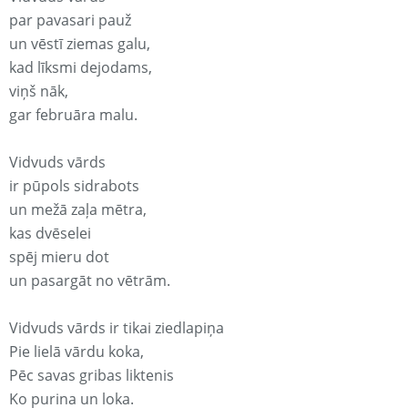
par pavasari pauž
un vēstī ziemas galu,
kad līksmi dejodams,
viņš nāk,
gar februāra malu.
Vidvuds vārds
ir pūpols sidrabots
un mežā zaļa mētra,
kas dvēselei
spēj mieru dot
un pasargāt no vētrām.
Vidvuds vārds ir tikai ziedlapiņa
Pie lielā vārdu koka,
Pēc savas gribas liktenis
Ko purina un loka.