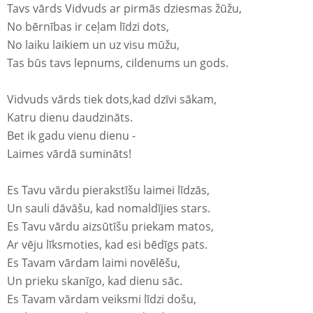
Tavs vārds Vidvuds ar pirmās dziesmas žūžu,
No bērnības ir ceļam līdzi dots,
No laiku laikiem un uz visu mūžu,
Tas būs tavs lepnums, cildenums un gods.
Vidvuds vārds tiek dots,kad dzīvi sākam,
Katru dienu daudzināts.
Bet ik gadu vienu dienu -
Laimes vārdā sumināts!
Es Tavu vārdu pierakstīšu laimei līdzās,
Un sauli dāvāšu, kad nomaldījies stars.
Es Tavu vārdu aizsūtīšu priekam matos,
Ar vēju līksmoties, kad esi bēdīgs pats.
Es Tavam vārdam laimi novēlēšu,
Un prieku skanīgo, kad dienu sāc.
Es Tavam vārdam veiksmi līdzi došu,