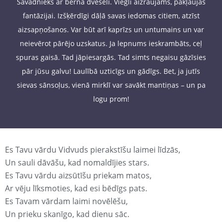
Savādnieks ar bērna dvēseli. Viegli aizraujams, pakļaujas
fantāzijai. Izšķērdīgi dāļā savas iedomas citiem, atzīst
aizsapņošanos. Var būt arī kaprīzs un untumains un var
neievērot pārējo uzskatus. Ja lepnums ieskrambāts, ceļ
spuras gaisā. Tad jāpiesargās. Tad simts negaisu gāzīsies
pār jūsu galvu! Laulībā uzticīgs un gādīgs. Bet, ja jutīs
sievas sānsoļus, vienā mirklī var savākt mantiņas – un pa
logu prom!
Es Tavu vārdu Vidvuds pierakstīšu laimei līdzās,
Un sauli dāvāšu, kad nomaldījies stars.
Es Tavu vārdu aizsūtīšu priekam matos,
Ar vēju līksmoties, kad esi bēdīgs pats.
Es Tavam vārdam laimi novēlēšu,
Un prieku skanīgo, kad dienu sāc.