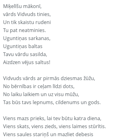
Miķelīšu mākonī,
vārds Vidvuds tinies,
Un tik skaistu rudeni
Tu pat neatminies.
Uguntiņas sarkanas,
Uguntiņas baltas
Tavu vārdu sasilda,
Aizdzen vējus saltus!
Vidvuds vārds ar pirmās dziesmas žūžu,
No bērnības ir ceļam līdzi dots,
No laiku laikiem un uz visu mūžu,
Tas būs tavs lepnums, cildenums un gods.
Viens mazs prieks, lai tev būtu katra diena,
Viens skats, viens zieds, viens laimes stūrītis.
Viens saules stariņš un mazliet debesis