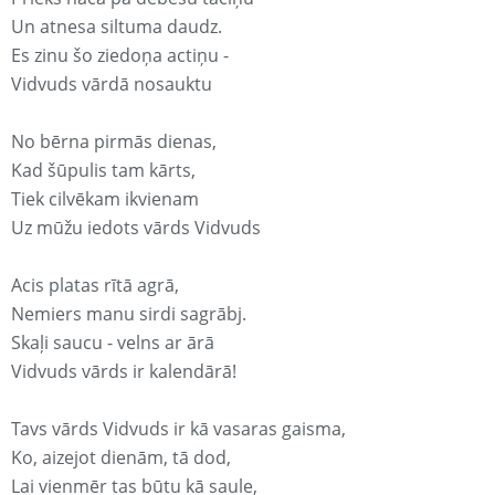
Un atnesa siltuma daudz.
Es zinu šo ziedoņa actiņu -
Vidvuds vārdā nosauktu
No bērna pirmās dienas,
Kad šūpulis tam kārts,
Tiek cilvēkam ikvienam
Uz mūžu iedots vārds Vidvuds
Acis platas rītā agrā,
Nemiers manu sirdi sagrābj.
Skaļi saucu - velns ar ārā
Vidvuds vārds ir kalendārā!
Tavs vārds Vidvuds ir kā vasaras gaisma,
Ko, aizejot dienām, tā dod,
Lai vienmēr tas būtu kā saule,