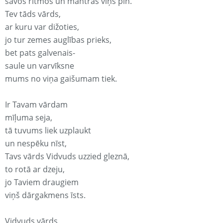
savos ritmos un mantrās viņš pin.
Tev tāds vārds,
ar kuru var dižoties,
jo tur zemes auglības prieks,
bet pats galvenais-
saule un varvīksne
mums no viņa gaišumam tiek.
Ir Tavam vārdam
mīļuma seja,
tā tuvums liek uzplaukt
un nespēku nīst,
Tavs vārds Vidvuds uzzied gleznā,
to rotā ar dzeju,
jo Taviem draugiem
viņš dārgakmens īsts.
Vidvuds vārds