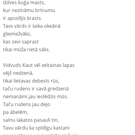
dzīves kuģa masts,
kur nezināmu brīnumu
ir apsolījis krasts.
Tavs vārds ir laika okeānā
gliemežvāks,
kas sevi saprast
tikai mūža rietā sāks.
Vidvuds Kaut vēl zeltainas lapas
vējš nedzenā,
tikai lietavas debesīs rūs,
taču rudens ir savā gredzenā
nemanāmi jau ieslēdzis mūs.
Taču rudens jau dejo
pa ābelēm,
salnu lakatos pasauli tin,
Tavu vārdu ka spīdīgu kastani