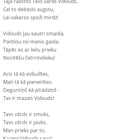
Tajā rakstīts Tavs vārds Vidvuds.
Cel to debesīs augstu,
Lai vakaros spoži mirdz!
Vidvuds jau kautri smaida,
Pantiņu no manis gaida.
Tāpēc es ar lielu prieku
Nocitēšu četrrindieku!
Acis tā kā vizbulītes,
Mati tā kā pienenītes.
Deguntiņš kā pīrādziņš -
Tas ir mazais Vidvuds!
Tavs vārds ir smuks,
Tavs vārds ir jauks,
Man prieks par to,
Ka tevi Vidvuds sauc!