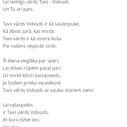
Lai laimīgs vārds Tavs - Vidvuds
Un Tu arī pats.
Tavs vārds Vidvuds ir kā saulespuķe,
Kā ābols zarā, kas mirdz.
Tavs vārds ir kā astere koša
Pie rudens vējainās sirds.
Šī diena vieglāka par spāri,
Lai dzīves rūpēm paceļ pāri.
Uz mirkli kļūsti kastaņzieds,
Jo šodien prieka varavīksnē
Tavs vārds Vidvuds ar saules stariem siets!
Lai ceļaspieķis
ir Tavs vārds Vidvuds,
Ar kuru dzīvē iesi.