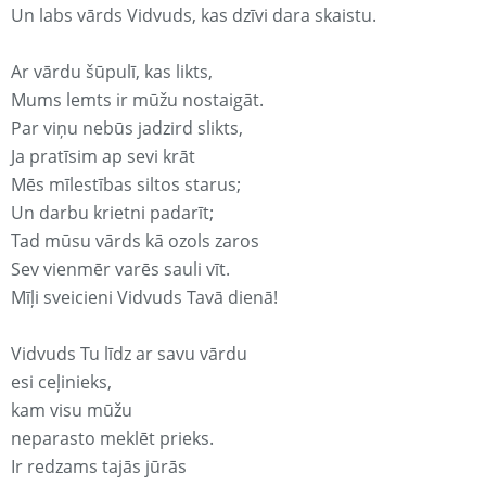
Un labs vārds Vidvuds, kas dzīvi dara skaistu.
Ar vārdu šūpulī, kas likts,
Mums lemts ir mūžu nostaigāt.
Par viņu nebūs jadzird slikts,
Ja pratīsim ap sevi krāt
Mēs mīlestības siltos starus;
Un darbu krietni padarīt;
Tad mūsu vārds kā ozols zaros
Sev vienmēr varēs sauli vīt.
Mīļi sveicieni Vidvuds Tavā dienā!
Vidvuds Tu līdz ar savu vārdu
esi ceļinieks,
kam visu mūžu
neparasto meklēt prieks.
Ir redzams tajās jūrās