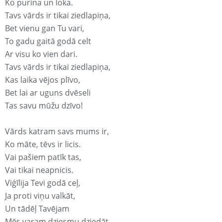
Ko purina un loka.
Tavs vārds ir tikai ziedlapiņa,
Bet vienu gan Tu vari,
To gadu gaitā godā celt
Ar visu ko vien dari.
Tavs vārds ir tikai ziedlapiņa,
Kas laika vējos plīvo,
Bet lai ar uguns dvēseli
Tas savu mūžu dzīvo!
Vārds katram savs mums ir,
Ko māte, tēvs ir licis.
Vai pašiem patīk tas,
Vai tikai neapnicis.
Viģīlija Tevi godā ceļ,
Ja proti viņu valkāt,
Un tādēļ Tavējam
Mēs varam dziesmu dziedāt.