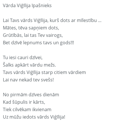
Vārda Viģīlija īpašnieks
Lai Tavs vārds Viģīlija, kurš dots ar mīlestību ...
Mātes, tēva sapņiem dots,
Grūtībās, lai tas Tev vairogs,
Bet dzīvē lepnums tavs un gods!!!
Tu iesi cauri dzīvei,
Šalks apkārt vārdu mežs.
Tavs vārds Viģīlija starp citiem vārdiem
Lai nav nekad tev svešs!
No pirmām dzīves dienām
Kad šūpulis ir kārts,
Tiek cilvēkam ikvienam
Uz mūžu iedots vārds Viģīlija!