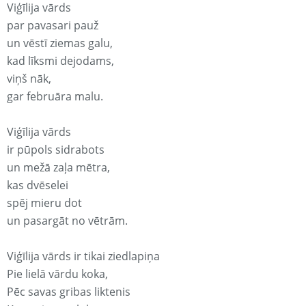
Viģīlija vārds
par pavasari pauž
un vēstī ziemas galu,
kad līksmi dejodams,
viņš nāk,
gar februāra malu.
Viģīlija vārds
ir pūpols sidrabots
un mežā zaļa mētra,
kas dvēselei
spēj mieru dot
un pasargāt no vētrām.
Viģīlija vārds ir tikai ziedlapiņa
Pie lielā vārdu koka,
Pēc savas gribas liktenis