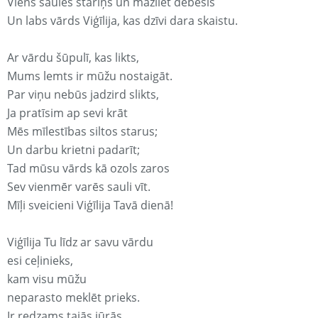
Viens saules stariņš un mazliet debesis
Un labs vārds Viģīlija, kas dzīvi dara skaistu.
Ar vārdu šūpulī, kas likts,
Mums lemts ir mūžu nostaigāt.
Par viņu nebūs jadzird slikts,
Ja pratīsim ap sevi krāt
Mēs mīlestības siltos starus;
Un darbu krietni padarīt;
Tad mūsu vārds kā ozols zaros
Sev vienmēr varēs sauli vīt.
Mīļi sveicieni Viģīlija Tavā dienā!
Viģīlija Tu līdz ar savu vārdu
esi ceļinieks,
kam visu mūžu
neparasto meklēt prieks.
Ir redzams tajās jūrās