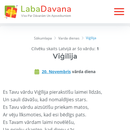
Viģīlija
Sākumlapa
Varda dienas
Cilvēku skaits Latvijā ar šo vārdu:
1
Viģīlija
20. Novembris
vārda diena
Es Tavu vārdu Viģīlija pierakstīšu laimei līdzās,
Un sauli dāvāšu, kad nomaldījies stars.
Es Tavu vārdu aizsūtīšu priekam matos,
Ar vēju līksmoties, kad esi bēdīgs pats.
Es Tavam vārdam laimi novēlēšu,
Un prieku skanīgo, kad dienu sāc.