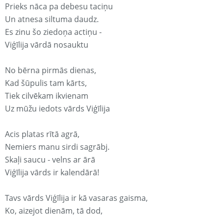
Prieks nāca pa debesu taciņu
Un atnesa siltuma daudz.
Es zinu šo ziedoņa actiņu -
Viģīlija vārdā nosauktu
No bērna pirmās dienas,
Kad šūpulis tam kārts,
Tiek cilvēkam ikvienam
Uz mūžu iedots vārds Viģīlija
Acis platas rītā agrā,
Nemiers manu sirdi sagrābj.
Skaļi saucu - velns ar ārā
Viģīlija vārds ir kalendārā!
Tavs vārds Viģīlija ir kā vasaras gaisma,
Ko, aizejot dienām, tā dod,