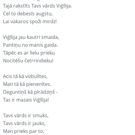
Tajā rakstīts Tavs vārds Viģīlija.
Cel to debesīs augstu,
Lai vakaros spoži mirdz!
Viģīlija jau kautri smaida,
Pantiņu no manis gaida.
Tāpēc es ar lielu prieku
Nocitēšu četrrindieku!
Acis tā kā vizbulītes,
Mati tā kā pienenītes.
Deguntiņš kā pīrādziņš -
Tas ir mazais Viģīlija!
Tavs vārds ir smuks,
Tavs vārds ir jauks,
Man prieks par to,