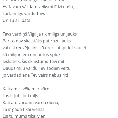
Es Tavam vārdam veiksmi līdzi došu,
Lai laimīgs vārds Tavs -
Un Tu arī pats ...
Tavs vārdiņš Viģīlija tik mīligs un jauks
Par to nav skaistāks pat rozu lauks
vai esi redzējusi/is kā ezers atspidot saulei
kā milijoniem dimantos spīd?
Ieskaties, šis skaistums Tevi mīt!
Daudz mīļu vardu Tev šodien veltu
jo vardadiena Tev vairs nebūs rīt!
Katram cilvēkam ir vārds,
Tas ir ļoti, ļoti mīļš.
Katram vārdam vārda diena,
Tā ir gadā tikai viena!
Esi tu mums tikai vien,