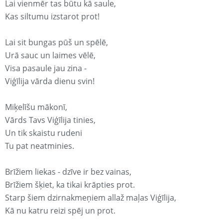
Lai vienmēr tas būtu kā saule,
Kas siltumu izstarot prot!
Lai sit bungas pūš un spēlē,
Urā sauc un laimes vēlē,
Visa pasaule jau zina -
Viģīlija vārda dienu svin!
Miķelīšu mākonī,
Vārds Tavs Viģīlija tinies,
Un tik skaistu rudeni
Tu pat neatminies.
Brīžiem liekas - dzīve ir bez vainas,
Brīžiem šķiet, ka tikai krāpties prot.
Starp šiem dzirnakmeņiem allaž maļas Viģīlija,
Kā nu katru reizi spēj un prot.