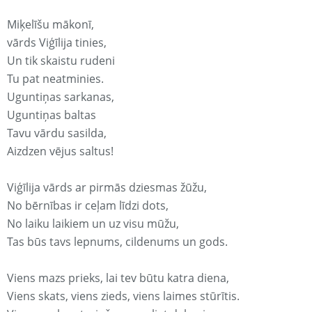
Miķelīšu mākonī,
vārds Viģīlija tinies,
Un tik skaistu rudeni
Tu pat neatminies.
Uguntiņas sarkanas,
Uguntiņas baltas
Tavu vārdu sasilda,
Aizdzen vējus saltus!
Viģīlija vārds ar pirmās dziesmas žūžu,
No bērnības ir ceļam līdzi dots,
No laiku laikiem un uz visu mūžu,
Tas būs tavs lepnums, cildenums un gods.
Viens mazs prieks, lai tev būtu katra diena,
Viens skats, viens zieds, viens laimes stūrītis.