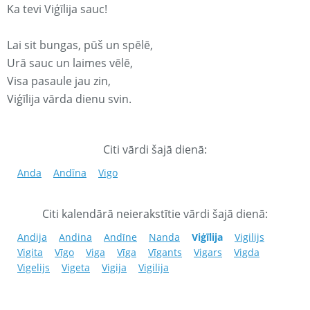
Ka tevi Viģīlija sauc!
Lai sit bungas, pūš un spēlē,
Urā sauc un laimes vēlē,
Visa pasaule jau zin,
Viģīlija vārda dienu svin.
Citi vārdi šajā dienā:
Anda
Andīna
Vigo
Citi kalendārā neierakstītie vārdi šajā dienā:
Andija
Andina
Andīne
Nanda
Viģīlija
Vigilijs
Vigita
Vīgo
Viga
Vīga
Vīgants
Vigars
Vigda
Vigelijs
Vigeta
Vigija
Vigilija