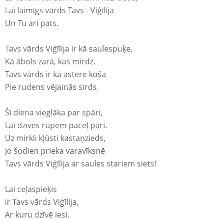
Lai laimīgs vārds Tavs - Viģīlija
Un Tu arī pats.
Tavs vārds Viģīlija ir kā saulespuķe,
Kā ābols zarā, kas mirdz.
Tavs vārds ir kā astere koša
Pie rudens vējainās sirds.
Šī diena vieglāka par spāri,
Lai dzīves rūpēm paceļ pāri.
Uz mirkli kļūsti kastaņzieds,
Jo šodien prieka varavīksnē
Tavs vārds Viģīlija ar saules stariem siets!
Lai ceļaspieķis
ir Tavs vārds Viģīlija,
Ar kuru dzīvē iesi.