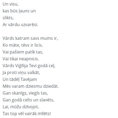
Un visu,
kas būs ļauns un
slikts,
Ar vārdu uzvarēsi.
Vārds katram savs mums ir,
Ko māte, tēvs ir licis.
Vai pašiem patīk tas,
Vai tikai neapnicis.
Vārds Viģīlija Tevi godā ceļ,
Ja proti viņu valkāt,
Un tādēļ Tavējam
Mēs varam dziesmu dziedāt.
Gan skanīgs, viegls tas,
Gan godā celts un slavēts,
Lai, mūžu dzīvojot,
Tas top vēl vairāk mīlēts!