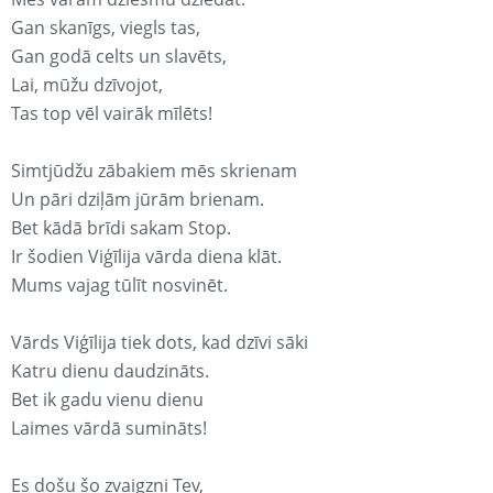
Gan skanīgs, viegls tas,
Gan godā celts un slavēts,
Lai, mūžu dzīvojot,
Tas top vēl vairāk mīlēts!
Simtjūdžu zābakiem mēs skrienam
Un pāri dziļām jūrām brienam.
Bet kādā brīdi sakam Stop.
Ir šodien Viģīlija vārda diena klāt.
Mums vajag tūlīt nosvinēt.
Vārds Viģīlija tiek dots, kad dzīvi sāki
Katru dienu daudzināts.
Bet ik gadu vienu dienu
Laimes vārdā sumināts!
Es došu šo zvaigzni Tev,