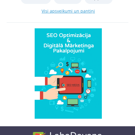
Visi apsveikumi un pantiņi