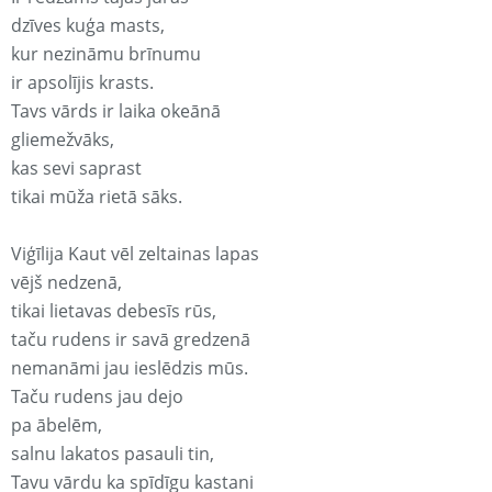
dzīves kuģa masts,
kur nezināmu brīnumu
ir apsolījis krasts.
Tavs vārds ir laika okeānā
gliemežvāks,
kas sevi saprast
tikai mūža rietā sāks.
Viģīlija Kaut vēl zeltainas lapas
vējš nedzenā,
tikai lietavas debesīs rūs,
taču rudens ir savā gredzenā
nemanāmi jau ieslēdzis mūs.
Taču rudens jau dejo
pa ābelēm,
salnu lakatos pasauli tin,
Tavu vārdu ka spīdīgu kastani