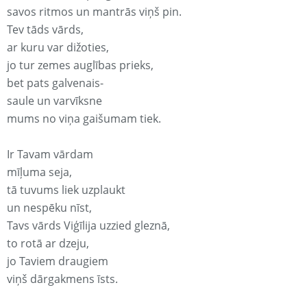
savos ritmos un mantrās viņš pin.
Tev tāds vārds,
ar kuru var dižoties,
jo tur zemes auglības prieks,
bet pats galvenais-
saule un varvīksne
mums no viņa gaišumam tiek.
Ir Tavam vārdam
mīļuma seja,
tā tuvums liek uzplaukt
un nespēku nīst,
Tavs vārds Viģīlija uzzied gleznā,
to rotā ar dzeju,
jo Taviem draugiem
viņš dārgakmens īsts.