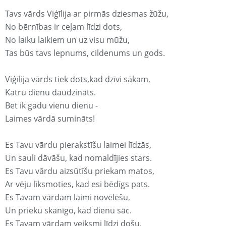
Tavs vārds Viģīlija ar pirmās dziesmas žūžu,
No bērnības ir ceļam līdzi dots,
No laiku laikiem un uz visu mūžu,
Tas būs tavs lepnums, cildenums un gods.
Viģīlija vārds tiek dots,kad dzīvi sākam,
Katru dienu daudzināts.
Bet ik gadu vienu dienu -
Laimes vārdā sumināts!
Es Tavu vārdu pierakstīšu laimei līdzās,
Un sauli dāvāšu, kad nomaldījies stars.
Es Tavu vārdu aizsūtīšu priekam matos,
Ar vēju līksmoties, kad esi bēdīgs pats.
Es Tavam vārdam laimi novēlēšu,
Un prieku skanīgo, kad dienu sāc.
Es Tavam vārdam veiksmi līdzi došu,