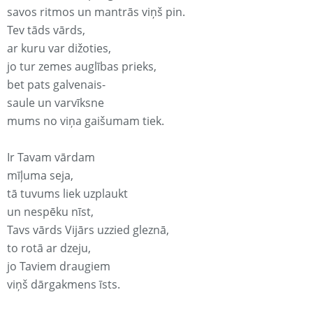
savos ritmos un mantrās viņš pin.
Tev tāds vārds,
ar kuru var dižoties,
jo tur zemes auglības prieks,
bet pats galvenais-
saule un varvīksne
mums no viņa gaišumam tiek.
Ir Tavam vārdam
mīļuma seja,
tā tuvums liek uzplaukt
un nespēku nīst,
Tavs vārds Vijārs uzzied gleznā,
to rotā ar dzeju,
jo Taviem draugiem
viņš dārgakmens īsts.