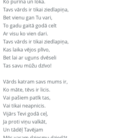
Ko purina un loka.
Tavs vārds ir tikai ziedlapiņa,
Bet vienu gan Tu vari,
To gadu gaitā godā celt
Ar visu ko vien dari.
Tavs vārds ir tikai ziedlapiņa,
Kas laika vējos plīvo,
Bet lai ar uguns dvēseli
Tas savu mūžu dzīvo!
Vārds katram savs mums ir,
Ko māte, tēvs ir licis.
Vai pašiem patīk tas,
Vai tikai neapnicis.
Vijārs Tevi godā ceļ,
Ja proti viņu valkāt,
Un tādēļ Tavējam
Mēs varam dziesmu dziedāt.