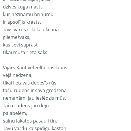
dzīves kuģa masts,
kur nezināmu brīnumu
ir apsolījis krasts.
Tavs vārds ir laika okeānā
gliemežvāks,
kas sevi saprast
tikai mūža rietā sāks.
Vijārs Kaut vēl zeltainas lapas
vējš nedzenā,
tikai lietavas debesīs rūs,
taču rudens ir savā gredzenā
nemanāmi jau ieslēdzis mūs.
Taču rudens jau dejo
pa ābelēm,
salnu lakatos pasauli tin,
Tavu vārdu ka spīdīgu kastani