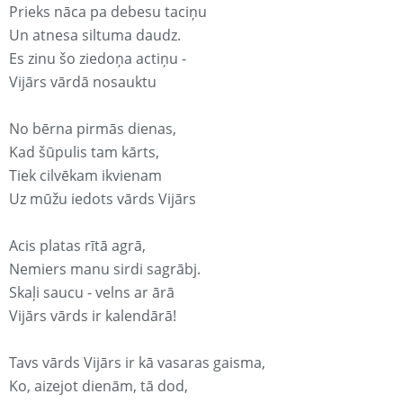
Prieks nāca pa debesu taciņu
Un atnesa siltuma daudz.
Es zinu šo ziedoņa actiņu -
Vijārs vārdā nosauktu
No bērna pirmās dienas,
Kad šūpulis tam kārts,
Tiek cilvēkam ikvienam
Uz mūžu iedots vārds Vijārs
Acis platas rītā agrā,
Nemiers manu sirdi sagrābj.
Skaļi saucu - velns ar ārā
Vijārs vārds ir kalendārā!
Tavs vārds Vijārs ir kā vasaras gaisma,
Ko, aizejot dienām, tā dod,