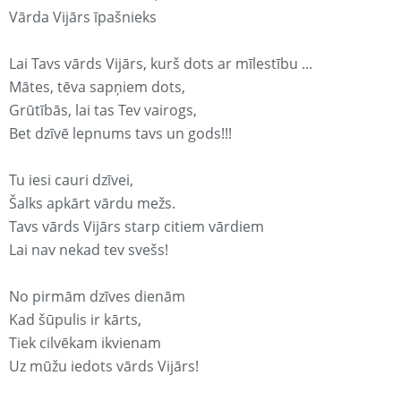
Vārda Vijārs īpašnieks
Lai Tavs vārds Vijārs, kurš dots ar mīlestību ...
Mātes, tēva sapņiem dots,
Grūtībās, lai tas Tev vairogs,
Bet dzīvē lepnums tavs un gods!!!
Tu iesi cauri dzīvei,
Šalks apkārt vārdu mežs.
Tavs vārds Vijārs starp citiem vārdiem
Lai nav nekad tev svešs!
No pirmām dzīves dienām
Kad šūpulis ir kārts,
Tiek cilvēkam ikvienam
Uz mūžu iedots vārds Vijārs!