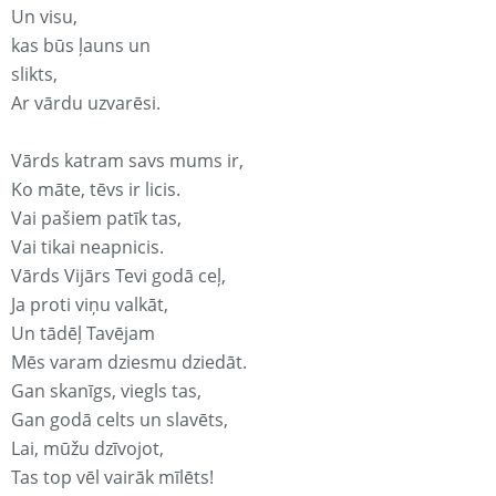
Un visu,
kas būs ļauns un
slikts,
Ar vārdu uzvarēsi.
Vārds katram savs mums ir,
Ko māte, tēvs ir licis.
Vai pašiem patīk tas,
Vai tikai neapnicis.
Vārds Vijārs Tevi godā ceļ,
Ja proti viņu valkāt,
Un tādēļ Tavējam
Mēs varam dziesmu dziedāt.
Gan skanīgs, viegls tas,
Gan godā celts un slavēts,
Lai, mūžu dzīvojot,
Tas top vēl vairāk mīlēts!