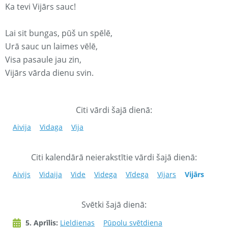
Ka tevi Vijārs sauc!
Lai sit bungas, pūš un spēlē,
Urā sauc un laimes vēlē,
Visa pasaule jau zin,
Vijārs vārda dienu svin.
Citi vārdi šajā dienā:
Aivija
Vidaga
Vija
Citi kalendārā neierakstītie vārdi šajā dienā:
Aivijs
Vidaija
Vide
Videga
Vīdega
Vijars
Vijārs
Svētki šajā dienā:
5. Aprīlis:
Lieldienas
Pūpolu svētdiena