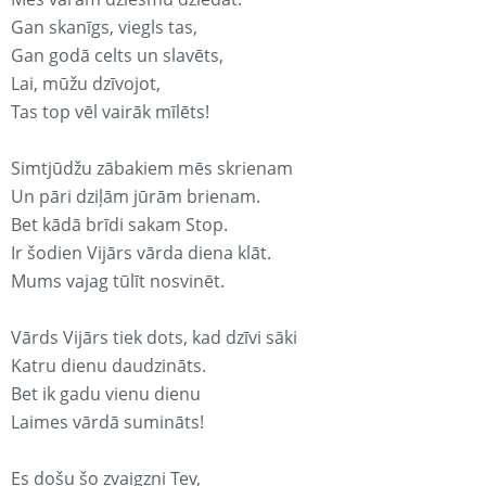
Gan skanīgs, viegls tas,
Gan godā celts un slavēts,
Lai, mūžu dzīvojot,
Tas top vēl vairāk mīlēts!
Simtjūdžu zābakiem mēs skrienam
Un pāri dziļām jūrām brienam.
Bet kādā brīdi sakam Stop.
Ir šodien Vijārs vārda diena klāt.
Mums vajag tūlīt nosvinēt.
Vārds Vijārs tiek dots, kad dzīvi sāki
Katru dienu daudzināts.
Bet ik gadu vienu dienu
Laimes vārdā sumināts!
Es došu šo zvaigzni Tev,