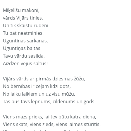
Miķelīšu mākonī,
vārds Vijārs tinies,
Un tik skaistu rudeni
Tu pat neatminies.
Uguntiņas sarkanas,
Uguntiņas baltas
Tavu vārdu sasilda,
Aizdzen vējus saltus!
Vijārs vārds ar pirmās dziesmas žūžu,
No bērnības ir ceļam līdzi dots,
No laiku laikiem un uz visu mūžu,
Tas būs tavs lepnums, cildenums un gods.
Viens mazs prieks, lai tev būtu katra diena,
Viens skats, viens zieds, viens laimes stūrītis.