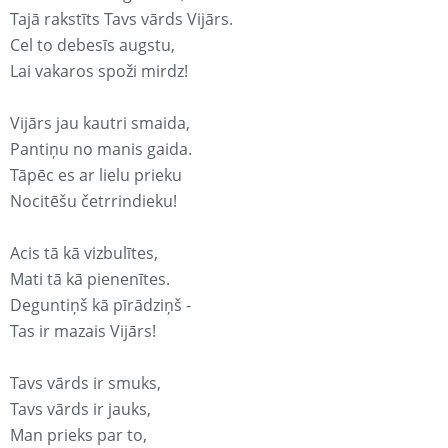
Tajā rakstīts Tavs vārds Vijārs.
Cel to debesīs augstu,
Lai vakaros spoži mirdz!
Vijārs jau kautri smaida,
Pantiņu no manis gaida.
Tāpēc es ar lielu prieku
Nocitēšu četrrindieku!
Acis tā kā vizbulītes,
Mati tā kā pienenītes.
Deguntiņš kā pīrādziņš -
Tas ir mazais Vijārs!
Tavs vārds ir smuks,
Tavs vārds ir jauks,
Man prieks par to,