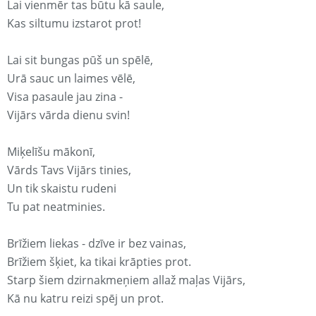
Lai vienmēr tas būtu kā saule,
Kas siltumu izstarot prot!
Lai sit bungas pūš un spēlē,
Urā sauc un laimes vēlē,
Visa pasaule jau zina -
Vijārs vārda dienu svin!
Miķelīšu mākonī,
Vārds Tavs Vijārs tinies,
Un tik skaistu rudeni
Tu pat neatminies.
Brīžiem liekas - dzīve ir bez vainas,
Brīžiem šķiet, ka tikai krāpties prot.
Starp šiem dzirnakmeņiem allaž maļas Vijārs,
Kā nu katru reizi spēj un prot.