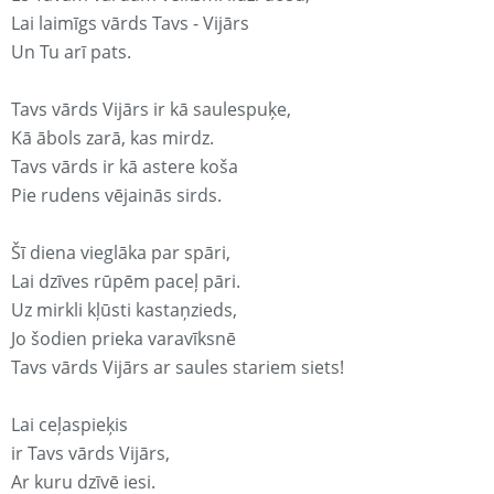
Lai laimīgs vārds Tavs - Vijārs
Un Tu arī pats.
Tavs vārds Vijārs ir kā saulespuķe,
Kā ābols zarā, kas mirdz.
Tavs vārds ir kā astere koša
Pie rudens vējainās sirds.
Šī diena vieglāka par spāri,
Lai dzīves rūpēm paceļ pāri.
Uz mirkli kļūsti kastaņzieds,
Jo šodien prieka varavīksnē
Tavs vārds Vijārs ar saules stariem siets!
Lai ceļaspieķis
ir Tavs vārds Vijārs,
Ar kuru dzīvē iesi.