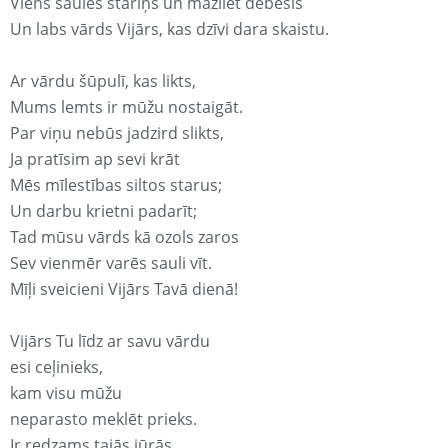
Viens saules stariņš un mazliet debesis
Un labs vārds Vijārs, kas dzīvi dara skaistu.
Ar vārdu šūpulī, kas likts,
Mums lemts ir mūžu nostaigāt.
Par viņu nebūs jadzird slikts,
Ja pratīsim ap sevi krāt
Mēs mīlestības siltos starus;
Un darbu krietni padarīt;
Tad mūsu vārds kā ozols zaros
Sev vienmēr varēs sauli vīt.
Mīļi sveicieni Vijārs Tavā dienā!
Vijārs Tu līdz ar savu vārdu
esi ceļinieks,
kam visu mūžu
neparasto meklēt prieks.
Ir redzams tajās jūrās