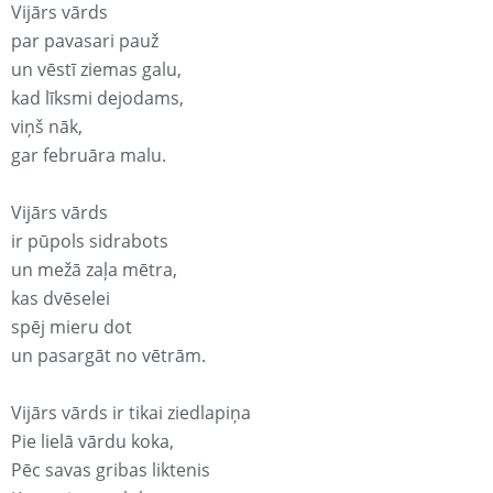
Vijārs vārds
par pavasari pauž
un vēstī ziemas galu,
kad līksmi dejodams,
viņš nāk,
gar februāra malu.
Vijārs vārds
ir pūpols sidrabots
un mežā zaļa mētra,
kas dvēselei
spēj mieru dot
un pasargāt no vētrām.
Vijārs vārds ir tikai ziedlapiņa
Pie lielā vārdu koka,
Pēc savas gribas liktenis