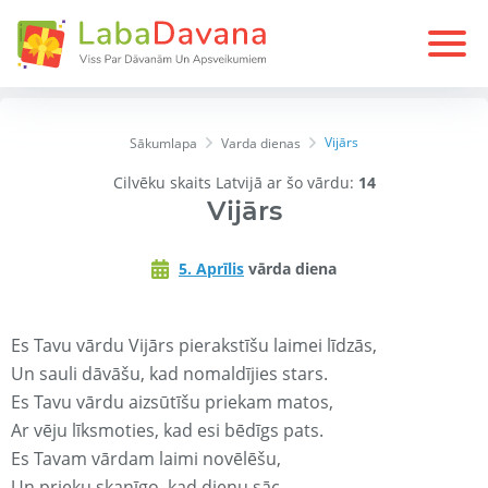
Vijārs
Sākumlapa
Varda dienas
Cilvēku skaits Latvijā ar šo vārdu:
14
Vijārs
5. Aprīlis
vārda diena
Es Tavu vārdu Vijārs pierakstīšu laimei līdzās,
Un sauli dāvāšu, kad nomaldījies stars.
Es Tavu vārdu aizsūtīšu priekam matos,
Ar vēju līksmoties, kad esi bēdīgs pats.
Es Tavam vārdam laimi novēlēšu,
Un prieku skanīgo, kad dienu sāc.