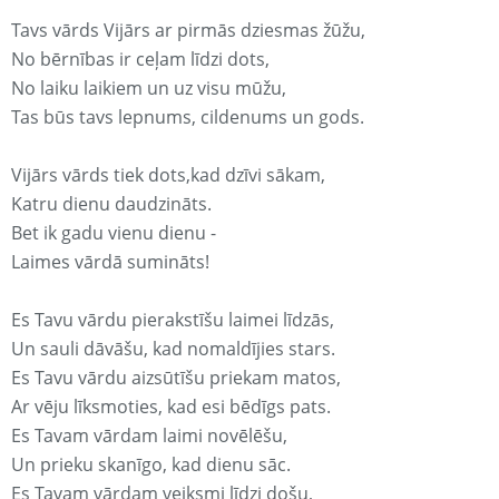
Tavs vārds Vijārs ar pirmās dziesmas žūžu,
No bērnības ir ceļam līdzi dots,
No laiku laikiem un uz visu mūžu,
Tas būs tavs lepnums, cildenums un gods.
Vijārs vārds tiek dots,kad dzīvi sākam,
Katru dienu daudzināts.
Bet ik gadu vienu dienu -
Laimes vārdā sumināts!
Es Tavu vārdu pierakstīšu laimei līdzās,
Un sauli dāvāšu, kad nomaldījies stars.
Es Tavu vārdu aizsūtīšu priekam matos,
Ar vēju līksmoties, kad esi bēdīgs pats.
Es Tavam vārdam laimi novēlēšu,
Un prieku skanīgo, kad dienu sāc.
Es Tavam vārdam veiksmi līdzi došu,