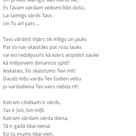
Es Tavam vārdam veiksmi līdzi došu,
Lai laimīgs vārds Tavs -
Un Tu arī pats ...
Tavs vārdiņš Vijārs tik mīligs un jauks
Par to nav skaistāks pat rozu lauks
vai esi redzējusi/is kā ezers atspidot saulei
kā milijoniem dimantos spīd?
Ieskaties, šis skaistums Tevi mīt!
Daudz mīļu vardu Tev šodien veltu
jo vardadiena Tev vairs nebūs rīt!
Katram cilvēkam ir vārds,
Tas ir ļoti, ļoti mīļš.
Katram vārdam vārda diena,
Tā ir gadā tikai viena!
Esi tu mums tikai vien,