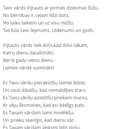
Tavs vārds Vijtauts ar pirmās dziesmas žūžu,
No bērnības ir ceļam līdzi dots,
No laiku laikiem un uz visu mūžu,
Tas būs tavs lepnums, cildenums un gods.
Vijtauts vārds tiek dots,kad dzīvi sākam,
Katru dienu daudzināts.
Bet ik gadu vienu dienu -
Laimes vārdā sumināts!
Es Tavu vārdu pierakstīšu laimei līdzās,
Un sauli dāvāšu, kad nomaldījies stars.
Es Tavu vārdu aizsūtīšu priekam matos,
Ar vēju līksmoties, kad esi bēdīgs pats.
Es Tavam vārdam laimi novēlēšu,
Un prieku skanīgo, kad dienu sāc.
Es Tavam vārdam veiksmi līdzi došu,