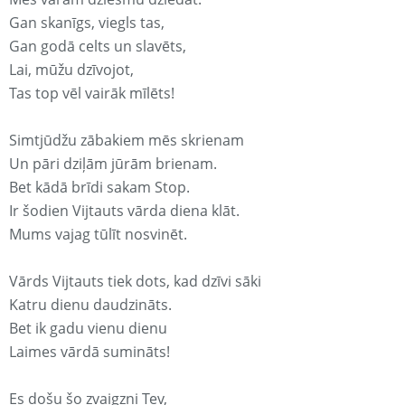
Gan skanīgs, viegls tas,
Gan godā celts un slavēts,
Lai, mūžu dzīvojot,
Tas top vēl vairāk mīlēts!
Simtjūdžu zābakiem mēs skrienam
Un pāri dziļām jūrām brienam.
Bet kādā brīdi sakam Stop.
Ir šodien Vijtauts vārda diena klāt.
Mums vajag tūlīt nosvinēt.
Vārds Vijtauts tiek dots, kad dzīvi sāki
Katru dienu daudzināts.
Bet ik gadu vienu dienu
Laimes vārdā sumināts!
Es došu šo zvaigzni Tev,