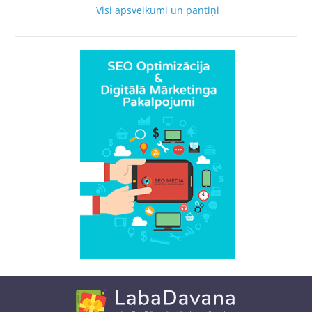
Visi apsveikumi un pantiņi