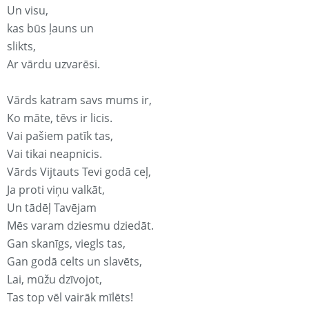
Un visu,
kas būs ļauns un
slikts,
Ar vārdu uzvarēsi.
Vārds katram savs mums ir,
Ko māte, tēvs ir licis.
Vai pašiem patīk tas,
Vai tikai neapnicis.
Vārds Vijtauts Tevi godā ceļ,
Ja proti viņu valkāt,
Un tādēļ Tavējam
Mēs varam dziesmu dziedāt.
Gan skanīgs, viegls tas,
Gan godā celts un slavēts,
Lai, mūžu dzīvojot,
Tas top vēl vairāk mīlēts!