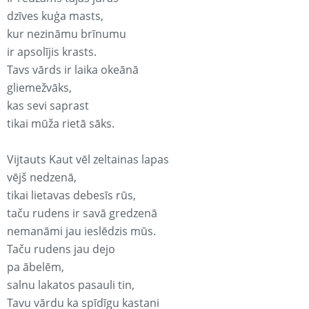
dzīves kuģa masts,
kur nezināmu brīnumu
ir apsolījis krasts.
Tavs vārds ir laika okeānā
gliemežvāks,
kas sevi saprast
tikai mūža rietā sāks.
Vijtauts Kaut vēl zeltainas lapas
vējš nedzenā,
tikai lietavas debesīs rūs,
taču rudens ir savā gredzenā
nemanāmi jau ieslēdzis mūs.
Taču rudens jau dejo
pa ābelēm,
salnu lakatos pasauli tin,
Tavu vārdu ka spīdīgu kastani