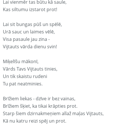
Lai vienmēr tas būtu kā saule,
Kas siltumu izstarot prot!
Lai sit bungas pūš un spēlē,
Urā sauc un laimes vēlē,
Visa pasaule jau zina -
Vijtauts vārda dienu svin!
Miķelīšu mākonī,
Vārds Tavs Vijtauts tinies,
Un tik skaistu rudeni
Tu pat neatminies.
Brīžiem liekas - dzīve ir bez vainas,
Brīžiem šķiet, ka tikai krāpties prot.
Starp šiem dzirnakmeņiem allaž maļas Vijtauts,
Kā nu katru reizi spēj un prot.