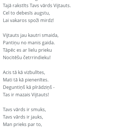
Tajā rakstīts Tavs vārds Vijtauts.
Cel to debesīs augstu,
Lai vakaros spoži mirdz!
Vijtauts jau kautri smaida,
Pantiņu no manis gaida.
Tāpēc es ar lielu prieku
Nocitēšu četrrindieku!
Acis tā kā vizbulītes,
Mati tā kā pienenītes.
Deguntiņš kā pīrādziņš -
Tas ir mazais Vijtauts!
Tavs vārds ir smuks,
Tavs vārds ir jauks,
Man prieks par to,