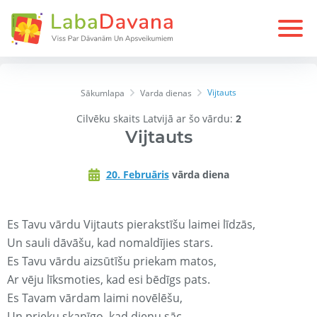
Vijtauts
Sākumlapa
Varda dienas
Cilvēku skaits Latvijā ar šo vārdu:
2
Vijtauts
20. Februāris
vārda diena
Es Tavu vārdu Vijtauts pierakstīšu laimei līdzās,
Un sauli dāvāšu, kad nomaldījies stars.
Es Tavu vārdu aizsūtīšu priekam matos,
Ar vēju līksmoties, kad esi bēdīgs pats.
Es Tavam vārdam laimi novēlēšu,
Un prieku skanīgo, kad dienu sāc.