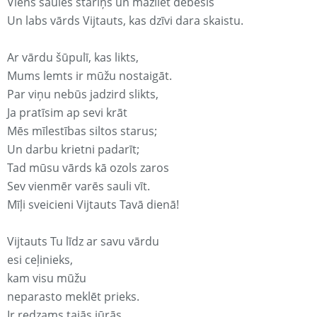
Viens saules stariņš un mazliet debesis
Un labs vārds Vijtauts, kas dzīvi dara skaistu.
Ar vārdu šūpulī, kas likts,
Mums lemts ir mūžu nostaigāt.
Par viņu nebūs jadzird slikts,
Ja pratīsim ap sevi krāt
Mēs mīlestības siltos starus;
Un darbu krietni padarīt;
Tad mūsu vārds kā ozols zaros
Sev vienmēr varēs sauli vīt.
Mīļi sveicieni Vijtauts Tavā dienā!
Vijtauts Tu līdz ar savu vārdu
esi ceļinieks,
kam visu mūžu
neparasto meklēt prieks.
Ir redzams tajās jūrās