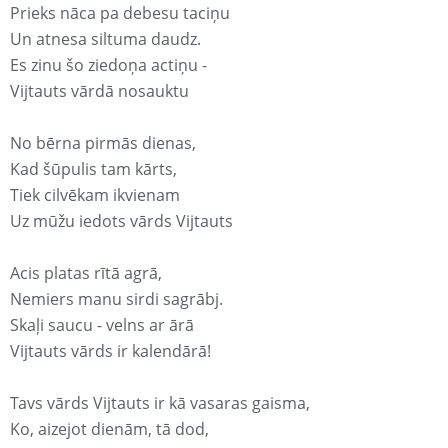
Prieks nāca pa debesu taciņu
Un atnesa siltuma daudz.
Es zinu šo ziedoņa actiņu -
Vijtauts vārdā nosauktu
No bērna pirmās dienas,
Kad šūpulis tam kārts,
Tiek cilvēkam ikvienam
Uz mūžu iedots vārds Vijtauts
Acis platas rītā agrā,
Nemiers manu sirdi sagrābj.
Skaļi saucu - velns ar ārā
Vijtauts vārds ir kalendārā!
Tavs vārds Vijtauts ir kā vasaras gaisma,
Ko, aizejot dienām, tā dod,