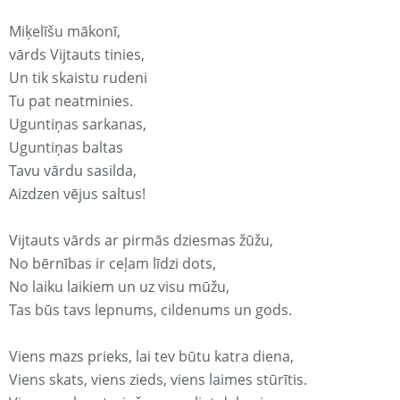
Miķelīšu mākonī,
vārds Vijtauts tinies,
Un tik skaistu rudeni
Tu pat neatminies.
Uguntiņas sarkanas,
Uguntiņas baltas
Tavu vārdu sasilda,
Aizdzen vējus saltus!
Vijtauts vārds ar pirmās dziesmas žūžu,
No bērnības ir ceļam līdzi dots,
No laiku laikiem un uz visu mūžu,
Tas būs tavs lepnums, cildenums un gods.
Viens mazs prieks, lai tev būtu katra diena,
Viens skats, viens zieds, viens laimes stūrītis.