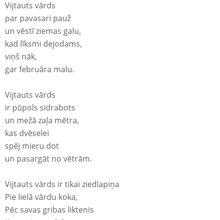
Vijtauts vārds
par pavasari pauž
un vēstī ziemas galu,
kad līksmi dejodams,
viņš nāk,
gar februāra malu.
Vijtauts vārds
ir pūpols sidrabots
un mežā zaļa mētra,
kas dvēselei
spēj mieru dot
un pasargāt no vētrām.
Vijtauts vārds ir tikai ziedlapiņa
Pie lielā vārdu koka,
Pēc savas gribas liktenis