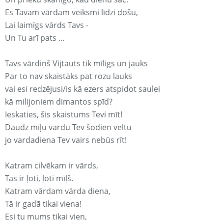
Es Tavam vārdam veiksmi līdzi došu,
Lai laimīgs vārds Tavs -
Un Tu arī pats ...
Tavs vārdiņš Vijtauts tik mīligs un jauks
Par to nav skaistāks pat rozu lauks
vai esi redzējusi/is kā ezers atspidot saulei
kā milijoniem dimantos spīd?
Ieskaties, šis skaistums Tevi mīt!
Daudz mīļu vardu Tev šodien veltu
jo vardadiena Tev vairs nebūs rīt!
Katram cilvēkam ir vārds,
Tas ir ļoti, ļoti mīļš.
Katram vārdam vārda diena,
Tā ir gadā tikai viena!
Esi tu mums tikai vien,