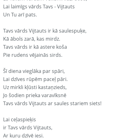
Lai laimīgs vārds Tavs - Vijtauts
Un Tu arī pats.
Tavs vārds Vijtauts ir kā saulespuķe,
Kā ābols zarā, kas mirdz.
Tavs vārds ir kā astere koša
Pie rudens vējainās sirds.
Šī diena vieglāka par spāri,
Lai dzīves rūpēm paceļ pāri.
Uz mirkli kļūsti kastaņzieds,
Jo šodien prieka varavīksnē
Tavs vārds Vijtauts ar saules stariem siets!
Lai ceļaspieķis
ir Tavs vārds Vijtauts,
Ar kuru dzīvē iesi.