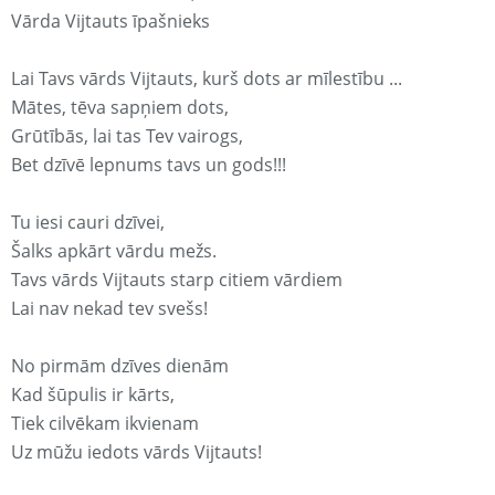
Vārda Vijtauts īpašnieks
Lai Tavs vārds Vijtauts, kurš dots ar mīlestību ...
Mātes, tēva sapņiem dots,
Grūtībās, lai tas Tev vairogs,
Bet dzīvē lepnums tavs un gods!!!
Tu iesi cauri dzīvei,
Šalks apkārt vārdu mežs.
Tavs vārds Vijtauts starp citiem vārdiem
Lai nav nekad tev svešs!
No pirmām dzīves dienām
Kad šūpulis ir kārts,
Tiek cilvēkam ikvienam
Uz mūžu iedots vārds Vijtauts!