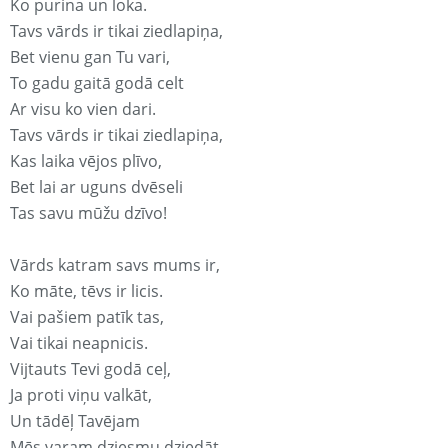
Ko purina un loka.
Tavs vārds ir tikai ziedlapiņa,
Bet vienu gan Tu vari,
To gadu gaitā godā celt
Ar visu ko vien dari.
Tavs vārds ir tikai ziedlapiņa,
Kas laika vējos plīvo,
Bet lai ar uguns dvēseli
Tas savu mūžu dzīvo!
Vārds katram savs mums ir,
Ko māte, tēvs ir licis.
Vai pašiem patīk tas,
Vai tikai neapnicis.
Vijtauts Tevi godā ceļ,
Ja proti viņu valkāt,
Un tādēļ Tavējam
Mēs varam dziesmu dziedāt.