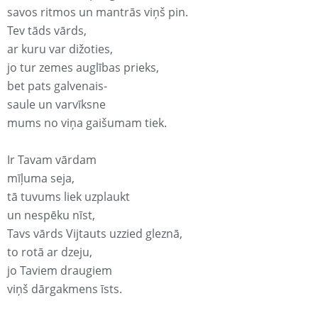
savos ritmos un mantrās viņš pin.
Tev tāds vārds,
ar kuru var dižoties,
jo tur zemes auglības prieks,
bet pats galvenais-
saule un varvīksne
mums no viņa gaišumam tiek.
Ir Tavam vārdam
mīļuma seja,
tā tuvums liek uzplaukt
un nespēku nīst,
Tavs vārds Vijtauts uzzied gleznā,
to rotā ar dzeju,
jo Taviem draugiem
viņš dārgakmens īsts.