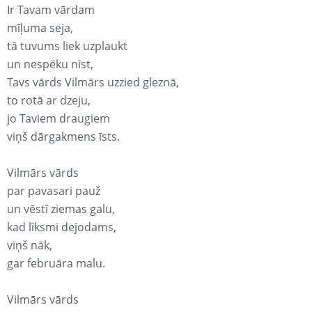
Ir Tavam vārdam
mīļuma seja,
tā tuvums liek uzplaukt
un nespēku nīst,
Tavs vārds Vilmārs uzzied gleznā,
to rotā ar dzeju,
jo Taviem draugiem
viņš dārgakmens īsts.
Vilmārs vārds
par pavasari pauž
un vēstī ziemas galu,
kad līksmi dejodams,
viņš nāk,
gar februāra malu.
Vilmārs vārds