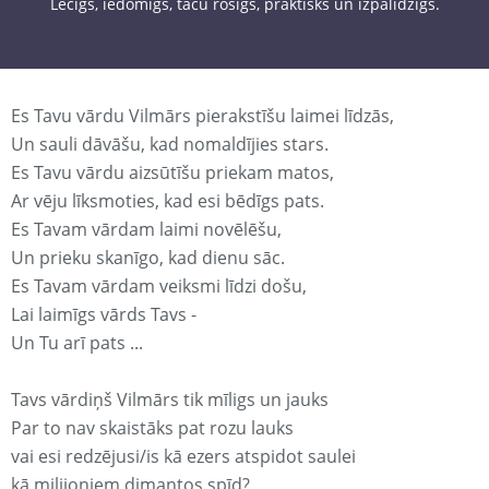
Lecīgs, iedomīgs, taču rosīgs, praktisks un izpalīdzīgs.
Es Tavu vārdu Vilmārs pierakstīšu laimei līdzās,
Un sauli dāvāšu, kad nomaldījies stars.
Es Tavu vārdu aizsūtīšu priekam matos,
Ar vēju līksmoties, kad esi bēdīgs pats.
Es Tavam vārdam laimi novēlēšu,
Un prieku skanīgo, kad dienu sāc.
Es Tavam vārdam veiksmi līdzi došu,
Lai laimīgs vārds Tavs -
Un Tu arī pats ...
Tavs vārdiņš Vilmārs tik mīligs un jauks
Par to nav skaistāks pat rozu lauks
vai esi redzējusi/is kā ezers atspidot saulei
kā milijoniem dimantos spīd?