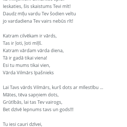
Ieskaties, šis skaistums Tevi mīt!
Daudz mīļu vardu Tev šodien veltu
jo vardadiena Tev vairs nebūs rīt!
Katram cilvēkam ir vārds,
Tas ir ļoti, ļoti mīļš.
Katram vārdam vārda diena,
Tā ir gadā tikai viena!
Esi tu mums tikai vien,
Vārda Vilmārs īpašnieks
Lai Tavs vārds Vilmārs, kurš dots ar mīlestību ...
Mātes, tēva sapņiem dots,
Grūtībās, lai tas Tev vairogs,
Bet dzīvē lepnums tavs un gods!!!
Tu iesi cauri dzīvei,