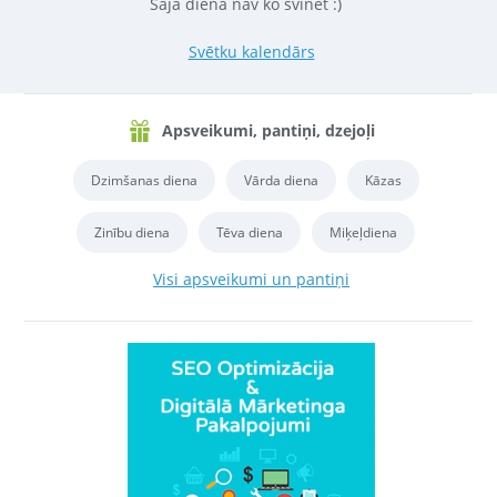
Šajā dienā nav ko svinēt :)
Svētku kalendārs
Apsveikumi, pantiņi, dzejoļi
Dzimšanas diena
Vārda diena
Kāzas
Zinību diena
Tēva diena
Miķeļdiena
Visi apsveikumi un pantiņi