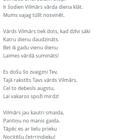
Ir šodien Vilmārs vārda diena klāt.
Mums vajag tūlīt nosvinēt.
Vārds Vilmārs tiek dots, kad dzīvi sāki
Katru dienu daudzināts.
Bet ik gadu vienu dienu
Laimes vārdā sumināts!
Es došu šo zvaigzni Tev,
Tajā rakstīts Tavs vārds Vilmārs.
Cel to debesīs augstu,
Lai vakaros spoži mirdz!
Vilmārs jau kautri smaida,
Pantiņu no manis gaida.
Tāpēc es ar lielu prieku
Nocitēšu četrrindieku!