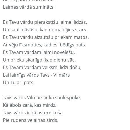
Laimes vārdā sumināts!
Es Tavu vārdu pierakstīšu laimei līdzās,
Un sauli dāvāšu, kad nomaldījies stars.
Es Tavu vārdu aizsūtīšu priekam matos,
Ar vēju līksmoties, kad esi bēdīgs pats.
Es Tavam vārdam laimi novēlēšu,
Un prieku skanīgo, kad dienu sāc.
Es Tavam vārdam veiksmi līdzi došu,
Lai laimīgs vārds Tavs - Vilmārs
Un Tu arī pats.
Tavs vārds Vilmārs ir kā saulespuķe,
Kā ābols zarā, kas mirdz.
Tavs vārds ir kā astere koša
Pie rudens vējainās sirds.