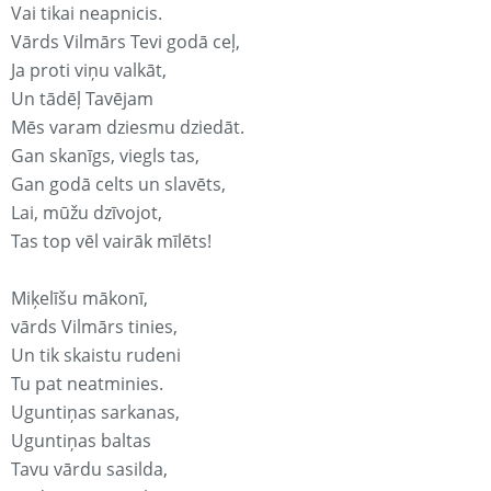
Vai tikai neapnicis.
Vārds Vilmārs Tevi godā ceļ,
Ja proti viņu valkāt,
Un tādēļ Tavējam
Mēs varam dziesmu dziedāt.
Gan skanīgs, viegls tas,
Gan godā celts un slavēts,
Lai, mūžu dzīvojot,
Tas top vēl vairāk mīlēts!
Miķelīšu mākonī,
vārds Vilmārs tinies,
Un tik skaistu rudeni
Tu pat neatminies.
Uguntiņas sarkanas,
Uguntiņas baltas
Tavu vārdu sasilda,