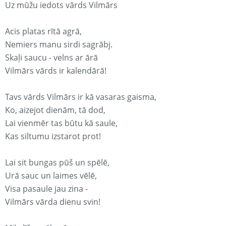
Uz mūžu iedots vārds Vilmārs
Acis platas rītā agrā,
Nemiers manu sirdi sagrābj.
Skaļi saucu - velns ar ārā
Vilmārs vārds ir kalendārā!
Tavs vārds Vilmārs ir kā vasaras gaisma,
Ko, aizejot dienām, tā dod,
Lai vienmēr tas būtu kā saule,
Kas siltumu izstarot prot!
Lai sit bungas pūš un spēlē,
Urā sauc un laimes vēlē,
Visa pasaule jau zina -
Vilmārs vārda dienu svin!