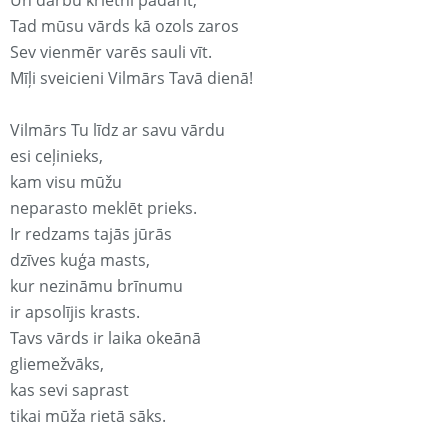
Un darbu krietni padarīt;
Tad mūsu vārds kā ozols zaros
Sev vienmēr varēs sauli vīt.
Mīļi sveicieni Vilmārs Tavā dienā!
Vilmārs Tu līdz ar savu vārdu
esi ceļinieks,
kam visu mūžu
neparasto meklēt prieks.
Ir redzams tajās jūrās
dzīves kuģa masts,
kur nezināmu brīnumu
ir apsolījis krasts.
Tavs vārds ir laika okeānā
gliemežvāks,
kas sevi saprast
tikai mūža rietā sāks.