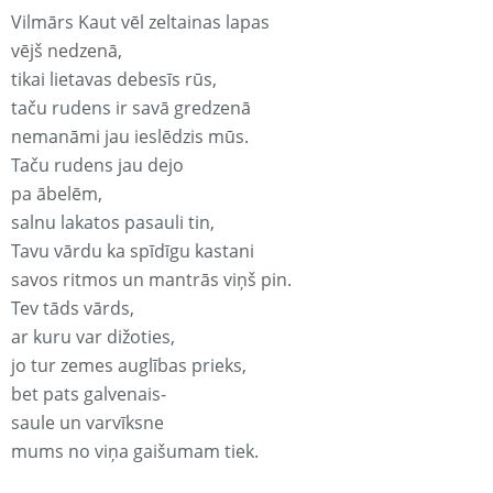
Vilmārs Kaut vēl zeltainas lapas
vējš nedzenā,
tikai lietavas debesīs rūs,
taču rudens ir savā gredzenā
nemanāmi jau ieslēdzis mūs.
Taču rudens jau dejo
pa ābelēm,
salnu lakatos pasauli tin,
Tavu vārdu ka spīdīgu kastani
savos ritmos un mantrās viņš pin.
Tev tāds vārds,
ar kuru var dižoties,
jo tur zemes auglības prieks,
bet pats galvenais-
saule un varvīksne
mums no viņa gaišumam tiek.