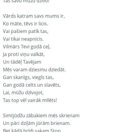
Tas savu mūžu dzīvo!
Vārds katram savs mums ir,
Ko māte, tēvs ir licis.
Vai pašiem patīk tas,
Vai tikai neapnicis.
Vilmārs Tevi godā ceļ,
Ja proti viņu valkāt,
Un tādēļ Tavējam
Mēs varam dziesmu dziedāt.
Gan skanīgs, viegls tas,
Gan godā celts un slavēts,
Lai, mūžu dzīvojot,
Tas top vēl vairāk mīlēts!
Simtjūdžu zābakiem mēs skrienam
Un pāri dziļām jūrām brienam.
Bet kādā brīdi sakam Stop.