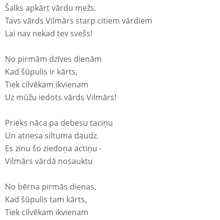
Šalks apkārt vārdu mežs.
Tavs vārds Vilmārs starp citiem vārdiem
Lai nav nekad tev svešs!
No pirmām dzīves dienām
Kad šūpulis ir kārts,
Tiek cilvēkam ikvienam
Uz mūžu iedots vārds Vilmārs!
Prieks nāca pa debesu taciņu
Un atnesa siltuma daudz.
Es zinu šo ziedoņa actiņu -
Vilmārs vārdā nosauktu
No bērna pirmās dienas,
Kad šūpulis tam kārts,
Tiek cilvēkam ikvienam