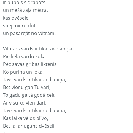
ir pūpols sidrabots
un mežā zaļa mētra,
kas dvēselei
spēj mieru dot
un pasargāt no vētrām.
Vilmārs vārds ir tikai ziedlapiņa
Pie lielā vārdu koka,
Pēc savas gribas liktenis
Ko purina un loka.
Tavs vārds ir tikai ziedlapiņa,
Bet vienu gan Tu vari,
To gadu gaitā godā celt
Ar visu ko vien dari.
Tavs vārds ir tikai ziedlapiņa,
Kas laika vējos plīvo,
Bet lai ar uguns dvēseli