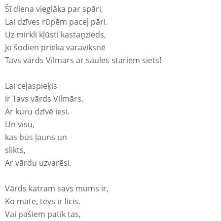
Šī diena vieglāka par spāri,
Lai dzīves rūpēm paceļ pāri.
Uz mirkli kļūsti kastaņzieds,
Jo šodien prieka varavīksnē
Tavs vārds Vilmārs ar saules stariem siets!
Lai ceļaspieķis
ir Tavs vārds Vilmārs,
Ar kuru dzīvē iesi.
Un visu,
kas būs ļauns un
slikts,
Ar vārdu uzvarēsi.
Vārds katram savs mums ir,
Ko māte, tēvs ir licis.
Vai pašiem patīk tas,