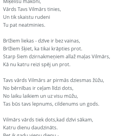
Miķelīšu mākonī,
Vārds Tavs Vilmārs tinies,
Un tik skaistu rudeni
Tu pat neatminies.
Brīžiem liekas - dzīve ir bez vainas,
Brīžiem šķiet, ka tikai krāpties prot.
Starp šiem dzirnakmeņiem allaž maļas Vilmārs,
Kā nu katru reizi spēj un prot.
Tavs vārds Vilmārs ar pirmās dziesmas žūžu,
No bērnības ir ceļam līdzi dots,
No laiku laikiem un uz visu mūžu,
Tas būs tavs lepnums, cildenums un gods.
Vilmārs vārds tiek dots,kad dzīvi sākam,
Katru dienu daudzināts.
Bet ik gadu vienu dienu -