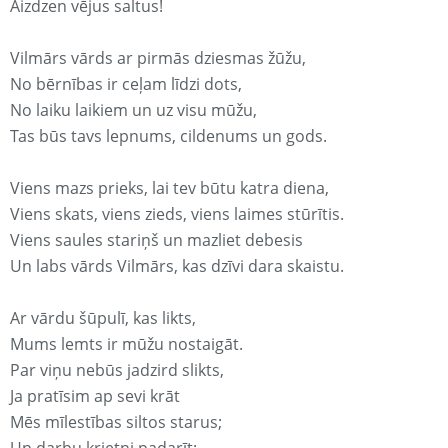
Aizdzen vējus saltus!
Vilmārs vārds ar pirmās dziesmas žūžu,
No bērnības ir ceļam līdzi dots,
No laiku laikiem un uz visu mūžu,
Tas būs tavs lepnums, cildenums un gods.
Viens mazs prieks, lai tev būtu katra diena,
Viens skats, viens zieds, viens laimes stūrītis.
Viens saules stariņš un mazliet debesis
Un labs vārds Vilmārs, kas dzīvi dara skaistu.
Ar vārdu šūpulī, kas likts,
Mums lemts ir mūžu nostaigāt.
Par viņu nebūs jadzird slikts,
Ja pratīsim ap sevi krāt
Mēs mīlestības siltos starus;