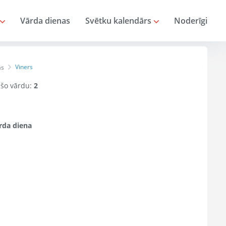
Vārda dienas
Svētku kalendārs
Noderīgi
Viners
as
r šo vārdu:
2
rda diena