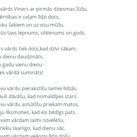
 vārds Viners ar pirmās dziesmas žūžu,
rnības ir ceļam līdzi dots,
aiku laikiem un uz visu mūžu,
būs tavs lepnums, cildenums un gods.
s vārds tiek dots,kad dzīvi sākam,
u dienu daudzināts.
k gadu vienu dienu -
es vārdā sumināts!
vu vārdu pierakstīšu laimei līdzās,
auli dāvāšu, kad nomaldījies stars.
avu vārdu aizsūtīšu priekam matos,
ju līksmoties, kad esi bēdīgs pats.
avam vārdam laimi novēlēšu,
rieku skanīgo, kad dienu sāc.
avam vārdam veiksmi līdzi došu,