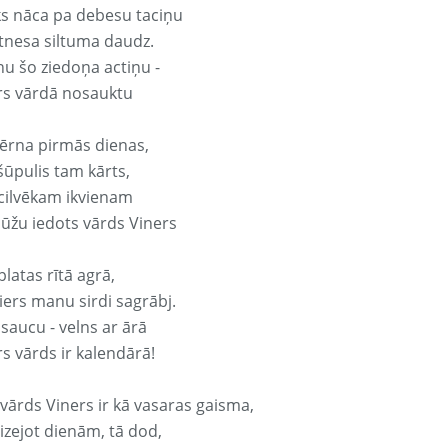
ks nāca pa debesu taciņu
tnesa siltuma daudz.
nu šo ziedoņa actiņu -
rs vārdā nosauktu
ērna pirmās dienas,
šūpulis tam kārts,
 cilvēkam ikvienam
ūžu iedots vārds Viners
platas rītā agrā,
ers manu sirdi sagrābj.
 saucu - velns ar ārā
s vārds ir kalendārā!
 vārds Viners ir kā vasaras gaisma,
izejot dienām, tā dod,