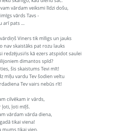
rieku skanīgo, kad dienu sāc.
avam vārdam veiksmi līdzi došu,
aimīgs vārds Tavs -
 arī pats ...
vārdiņš Viners tik mīligs un jauks
o nav skaistāks pat rozu lauks
si redzējusi/is kā ezers atspidot saulei
ilijoniem dimantos spīd?
ties, šis skaistums Tevi mīt!
z mīļu vardu Tev šodien veltu
rdadiena Tev vairs nebūs rīt!
am cilvēkam ir vārds,
 ļoti, ļoti mīļš.
am vārdam vārda diena,
 gadā tikai viena!
u mums tikai vien,