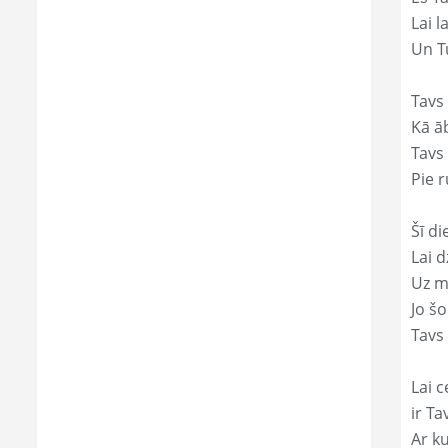
Lai l
Un Tu
Tavs
Kā āb
Tavs 
Pie r
Šī di
Lai 
Uz mi
Jo š
Tavs 
Lai c
ir Ta
Ar ku