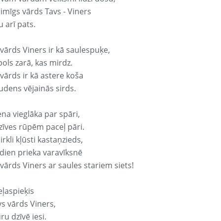
aimīgs vārds Tavs - Viners
 arī pats.
 vārds Viners ir kā saulespuķe,
ols zarā, kas mirdz.
vārds ir kā astere koša
udens vējainās sirds.
ena vieglāka par spāri,
dzīves rūpēm paceļ pāri.
rkli kļūsti kastaņzieds,
odien prieka varavīksnē
vārds Viners ar saules stariem siets!
eļaspieķis
vs vārds Viners,
ru dzīvē iesi.