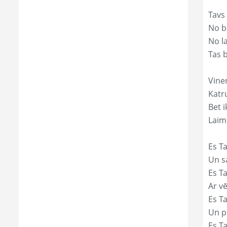
Tavs
No bē
No l
Tas 
Viner
Katr
Bet i
Laim
Es Ta
Un s
Es T
Ar vē
Es T
Un p
Es T