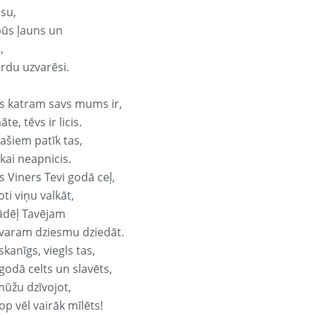
isu,
būs ļauns un
,
ārdu uzvarēsi.
s katram savs mums ir,
te, tēvs ir licis.
ašiem patīk tas,
ikai neapnicis.
s Viners Tevi godā ceļ,
oti viņu valkāt,
ādēļ Tavējam
varam dziesmu dziedāt.
kanīgs, viegls tas,
godā celts un slavēts,
mūžu dzīvojot,
op vēl vairāk mīlēts!