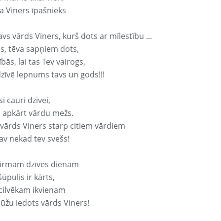
a Viners īpašnieks
avs vārds Viners, kurš dots ar mīlestību ...
s, tēva sapņiem dots,
bās, lai tas Tev vairogs,
dzīvē lepnums tavs un gods!!!
si cauri dzīvei,
s apkārt vārdu mežs.
 vārds Viners starp citiem vārdiem
nav nekad tev svešs!
irmām dzīves dienām
ūpulis ir kārts,
 cilvēkam ikvienam
ūžu iedots vārds Viners!