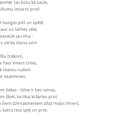
vienmēr tas būtu kā saule,
iltumu izstarot prot!
it bungas pūš un spēlē,
sauc un laimes vēlē,
pasaule jau zina -
rs vārda dienu svin!
līšu mākonī,
 Tavs Viners tinies,
k skaistu rudeni
at neatminies.
em liekas - dzīve ir bez vainas,
em šķiet, ka tikai krāpties prot.
p šiem dzirnakmeņiem allaž maļas Viners,
 katru reizi spēj un prot.