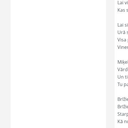
Lai 
Kas s
Lai s
Urā 
Visa 
Vine
Miķe
Vārds
Un ti
Tu p
Brīži
Brīži
Star
Kā nu