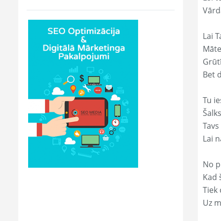
Vārd
Lai T
Māte
Grūtī
Bet 
Tu ie
Šalk
Tavs
Lai 
No p
Kad š
Tiek
Uz m