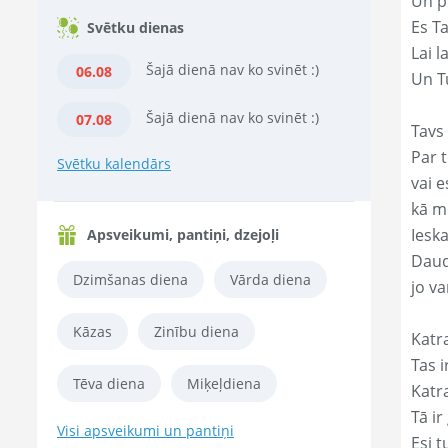
Un p
Es T
Svētku dienas
Lai l
Šajā dienā nav ko svinēt :)
06.08
Un Tu
Šajā dienā nav ko svinēt :)
07.08
Tavs 
Par t
Svētku kalendārs
vai e
kā m
Ieska
Apsveikumi, pantiņi, dzejoļi
Daud
Dzimšanas diena
Vārda diena
jo va
Kāzas
Zinību diena
Katr
Tas ir
Tēva diena
Miķeļdiena
Katr
Tā ir
Visi apsveikumi un pantiņi
Esi t