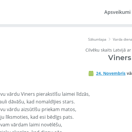
Apsveikumi
Sākumlapa
Varda dien
Cilvēku skaits Latvijā a
Viners
24. Novembris
vā
vu vārdu Viners pierakstīšu laimei līdzās,
auli dāvāšu, kad nomaldījies stars.
avu vārdu aizsūtīšu priekam matos,
ju līksmoties, kad esi bēdīgs pats.
avam vārdam laimi novēlēšu,