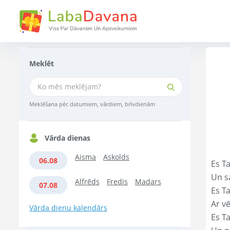
Meklēt
Meklēšana pēc datumiem, vārdiem, brīvdienām
Vārda dienas
Aisma
Askolds
06.08
Es Ta
Un s
Alfrēds
Fredis
Madars
07.08
Es T
Ar vē
Vārda dienu kalendārs
Es T