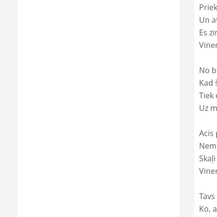
Prie
Un a
Es zi
Vine
No b
Kad 
Tiek
Uz m
Acis 
Nemi
Skaļi
Viner
Tavs
Ko, a