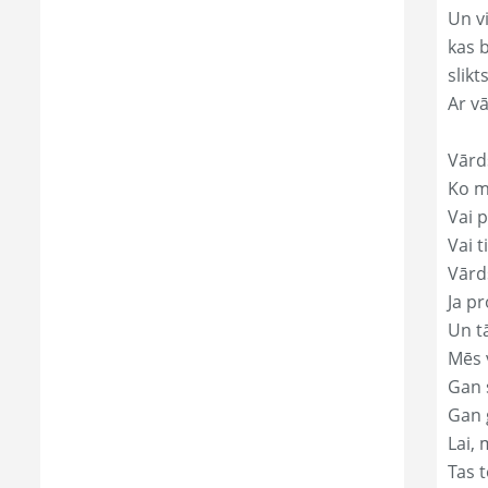
Un v
kas 
slikts
Ar v
Vārd
Ko mā
Vai p
Vai t
Vārd
Ja pr
Un t
Mēs 
Gan s
Gan 
Lai, 
Tas t