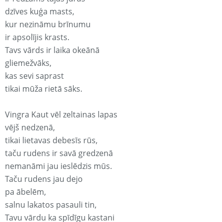
dzīves kuģa masts,
kur nezināmu brīnumu
ir apsolījis krasts.
Tavs vārds ir laika okeānā
gliemežvāks,
kas sevi saprast
tikai mūža rietā sāks.
Vingra Kaut vēl zeltainas lapas
vējš nedzenā,
tikai lietavas debesīs rūs,
taču rudens ir savā gredzenā
nemanāmi jau ieslēdzis mūs.
Taču rudens jau dejo
pa ābelēm,
salnu lakatos pasauli tin,
Tavu vārdu ka spīdīgu kastani