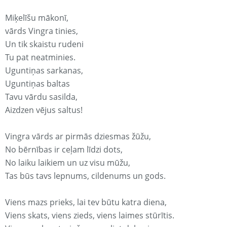
Miķelīšu mākonī,
vārds Vingra tinies,
Un tik skaistu rudeni
Tu pat neatminies.
Uguntiņas sarkanas,
Uguntiņas baltas
Tavu vārdu sasilda,
Aizdzen vējus saltus!
Vingra vārds ar pirmās dziesmas žūžu,
No bērnības ir ceļam līdzi dots,
No laiku laikiem un uz visu mūžu,
Tas būs tavs lepnums, cildenums un gods.
Viens mazs prieks, lai tev būtu katra diena,
Viens skats, viens zieds, viens laimes stūrītis.