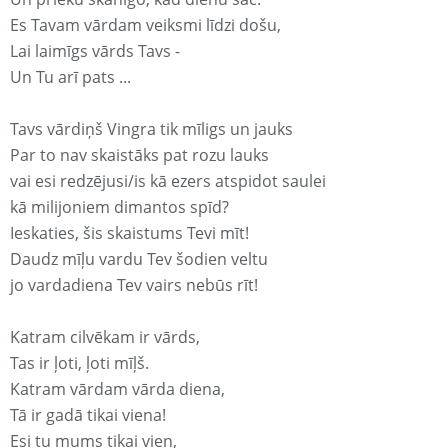
Es Tavam vārdam veiksmi līdzi došu,
Lai laimīgs vārds Tavs -
Un Tu arī pats ...
Tavs vārdiņš Vingra tik mīligs un jauks
Par to nav skaistāks pat rozu lauks
vai esi redzējusi/is kā ezers atspidot saulei
kā milijoniem dimantos spīd?
Ieskaties, šis skaistums Tevi mīt!
Daudz mīļu vardu Tev šodien veltu
jo vardadiena Tev vairs nebūs rīt!
Katram cilvēkam ir vārds,
Tas ir ļoti, ļoti mīļš.
Katram vārdam vārda diena,
Tā ir gadā tikai viena!
Esi tu mums tikai vien,