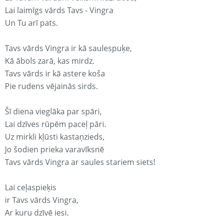
Lai laimīgs vārds Tavs - Vingra
Un Tu arī pats.
Tavs vārds Vingra ir kā saulespuķe,
Kā ābols zarā, kas mirdz.
Tavs vārds ir kā astere koša
Pie rudens vējainās sirds.
Šī diena vieglāka par spāri,
Lai dzīves rūpēm paceļ pāri.
Uz mirkli kļūsti kastaņzieds,
Jo šodien prieka varavīksnē
Tavs vārds Vingra ar saules stariem siets!
Lai ceļaspieķis
ir Tavs vārds Vingra,
Ar kuru dzīvē iesi.