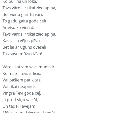
Ko purina un loka.
Tavs vārds ir tikai ziedlapiņa,
Bet vienu gan Tu vari,
To gadu gaitā godā celt
Ar visu ko vien dari.
Tavs vārds ir tikai ziedlapiņa,
Kas laika vējos plīvo,
Bet lai ar uguns dvēseli
Tas savu mūžu dzīvo!
Vārds katram savs mums ir,
Ko māte, tēvs ir licis.
Vai pašiem patīk tas,
Vai tikai neapnicis.
Vingra Tevi godā ceļ,
Ja proti viņu valkāt,
Un tādēļ Tavējam
Mēs varam dziesmu dziedāt.