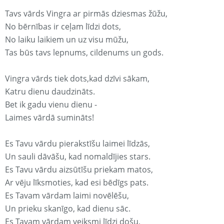
Tavs vārds Vingra ar pirmās dziesmas žūžu,
No bērnības ir ceļam līdzi dots,
No laiku laikiem un uz visu mūžu,
Tas būs tavs lepnums, cildenums un gods.
Vingra vārds tiek dots,kad dzīvi sākam,
Katru dienu daudzināts.
Bet ik gadu vienu dienu -
Laimes vārdā sumināts!
Es Tavu vārdu pierakstīšu laimei līdzās,
Un sauli dāvāšu, kad nomaldījies stars.
Es Tavu vārdu aizsūtīšu priekam matos,
Ar vēju līksmoties, kad esi bēdīgs pats.
Es Tavam vārdam laimi novēlēšu,
Un prieku skanīgo, kad dienu sāc.
Es Tavam vārdam veiksmi līdzi došu,