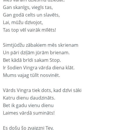
Gan skanīgs, viegls tas,
Gan godā celts un slavēts,
Lai, mūžu dzīvojot,
Tas top vēl vairāk mīlēts!
Simtjūdžu zābakiem mēs skrienam
Un pāri dziļām jūrām brienam.
Bet kādā brīdi sakam Stop.
Ir šodien Vingra vārda diena klāt.
Mums vajag tūlīt nosvinēt.
Vārds Vingra tiek dots, kad dzīvi sāki
Katru dienu daudzināts.
Bet ik gadu vienu dienu
Laimes vārdā sumināts!
Es došu šo zvaigzni Tev,