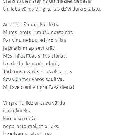
Viens saules stariņš un mazliet debesis
Un labs vārds Vingra, kas dzīvi dara skaistu.
Ar vārdu šūpulī, kas likts,
Mums lemts ir mūžu nostaigāt.
Par viņu nebūs jadzird slikts,
Ja pratīsim ap sevi krāt
Mēs mīlestības siltos starus;
Un darbu krietni padarīt;
Tad mūsu vārds kā ozols zaros
Sev vienmēr varēs sauli vīt.
Mīļi sveicieni Vingra Tavā dienā!
Vingra Tu līdz ar savu vārdu
esi ceļinieks,
kam visu mūžu
neparasto meklēt prieks.
Ir redzams tajās jūrās