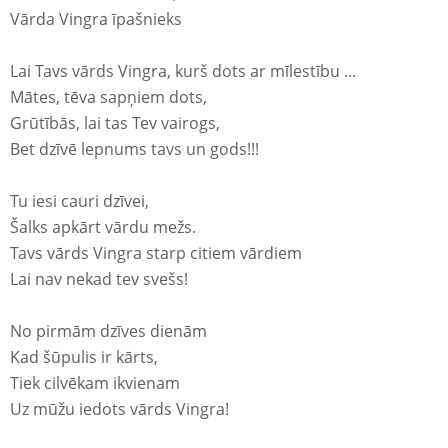
Vārda Vingra īpašnieks
Lai Tavs vārds Vingra, kurš dots ar mīlestību ...
Mātes, tēva sapņiem dots,
Grūtībās, lai tas Tev vairogs,
Bet dzīvē lepnums tavs un gods!!!
Tu iesi cauri dzīvei,
Šalks apkārt vārdu mežs.
Tavs vārds Vingra starp citiem vārdiem
Lai nav nekad tev svešs!
No pirmām dzīves dienām
Kad šūpulis ir kārts,
Tiek cilvēkam ikvienam
Uz mūžu iedots vārds Vingra!