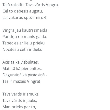
Tajā rakstīts Tavs vārds Vingra.
Cel to debesīs augstu,
Lai vakaros spoži mirdz!
Vingra jau kautri smaida,
Pantiņu no manis gaida.
Tāpēc es ar lielu prieku
Nocitēšu četrrindieku!
Acis tā kā vizbulītes,
Mati tā kā pienenītes.
Deguntiņš kā pīrādziņš -
Tas ir mazais Vingra!
Tavs vārds ir smuks,
Tavs vārds ir jauks,
Man prieks par to,