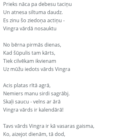
Prieks nāca pa debesu taciņu
Un atnesa siltuma daudz.
Es zinu šo ziedoņa actiņu -
Vingra vārdā nosauktu
No bērna pirmās dienas,
Kad šūpulis tam kārts,
Tiek cilvēkam ikvienam
Uz mūžu iedots vārds Vingra
Acis platas rītā agrā,
Nemiers manu sirdi sagrābj.
Skaļi saucu - velns ar ārā
Vingra vārds ir kalendārā!
Tavs vārds Vingra ir kā vasaras gaisma,
Ko, aizejot dienām, tā dod,