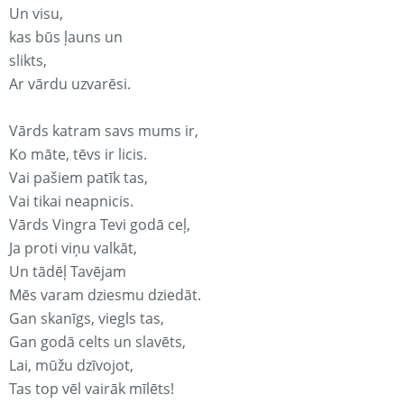
Un visu,
kas būs ļauns un
slikts,
Ar vārdu uzvarēsi.
Vārds katram savs mums ir,
Ko māte, tēvs ir licis.
Vai pašiem patīk tas,
Vai tikai neapnicis.
Vārds Vingra Tevi godā ceļ,
Ja proti viņu valkāt,
Un tādēļ Tavējam
Mēs varam dziesmu dziedāt.
Gan skanīgs, viegls tas,
Gan godā celts un slavēts,
Lai, mūžu dzīvojot,
Tas top vēl vairāk mīlēts!