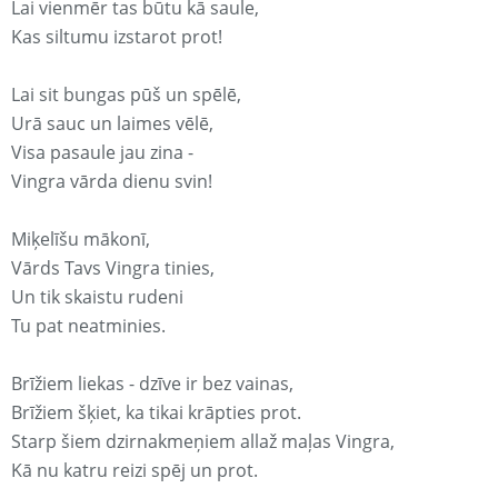
Lai vienmēr tas būtu kā saule,
Kas siltumu izstarot prot!
Lai sit bungas pūš un spēlē,
Urā sauc un laimes vēlē,
Visa pasaule jau zina -
Vingra vārda dienu svin!
Miķelīšu mākonī,
Vārds Tavs Vingra tinies,
Un tik skaistu rudeni
Tu pat neatminies.
Brīžiem liekas - dzīve ir bez vainas,
Brīžiem šķiet, ka tikai krāpties prot.
Starp šiem dzirnakmeņiem allaž maļas Vingra,
Kā nu katru reizi spēj un prot.