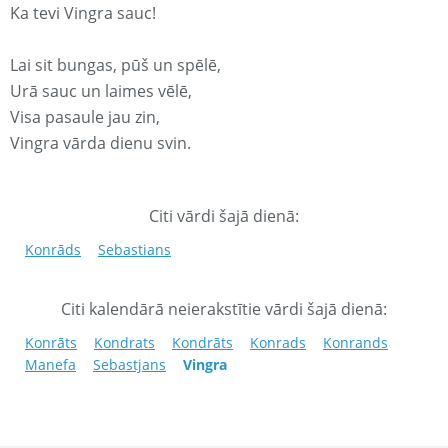
Ka tevi Vingra sauc!
Lai sit bungas, pūš un spēlē,
Urā sauc un laimes vēlē,
Visa pasaule jau zin,
Vingra vārda dienu svin.
Citi vārdi šajā dienā:
Konrāds
Sebastians
Citi kalendārā neierakstītie vārdi šajā dienā:
Konrāts
Kondrats
Kondrāts
Konrads
Konrands
Manefa
Sebastjans
Vingra