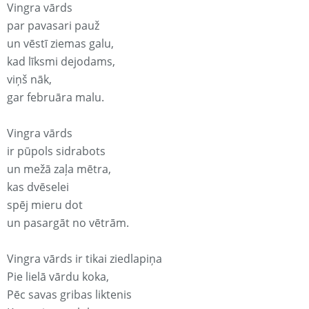
Vingra vārds
par pavasari pauž
un vēstī ziemas galu,
kad līksmi dejodams,
viņš nāk,
gar februāra malu.
Vingra vārds
ir pūpols sidrabots
un mežā zaļa mētra,
kas dvēselei
spēj mieru dot
un pasargāt no vētrām.
Vingra vārds ir tikai ziedlapiņa
Pie lielā vārdu koka,
Pēc savas gribas liktenis