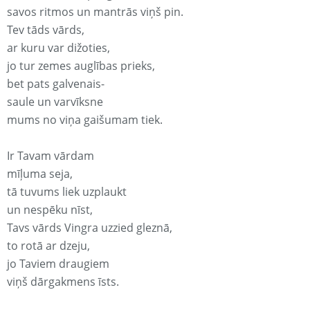
savos ritmos un mantrās viņš pin.
Tev tāds vārds,
ar kuru var dižoties,
jo tur zemes auglības prieks,
bet pats galvenais-
saule un varvīksne
mums no viņa gaišumam tiek.
Ir Tavam vārdam
mīļuma seja,
tā tuvums liek uzplaukt
un nespēku nīst,
Tavs vārds Vingra uzzied gleznā,
to rotā ar dzeju,
jo Taviem draugiem
viņš dārgakmens īsts.