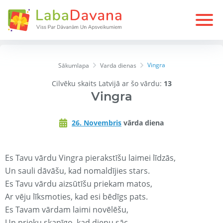
Vingra
Sākumlapa
Varda dienas
Cilvēku skaits Latvijā ar šo vārdu:
13
Vingra
26. Novembris
vārda diena
Es Tavu vārdu Vingra pierakstīšu laimei līdzās,
Un sauli dāvāšu, kad nomaldījies stars.
Es Tavu vārdu aizsūtīšu priekam matos,
Ar vēju līksmoties, kad esi bēdīgs pats.
Es Tavam vārdam laimi novēlēšu,
Un prieku skanīgo, kad dienu sāc.