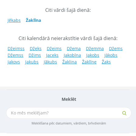
Citi vārdi šajā dienā:
Jēkabs
Žaklīna
Citi kalendārā neierakstītie vārdi šajā dienā:
Džeimss
Džeks
Džeims
Džema
Džemma
Džems
Džemss
Džims
Jaceks
Jakobīna
Jakobs
Jākobs
Jakovs
Jakubs
Jākubs
Žaklina
Žaklīne
Žaks
Meklēt
Meklēšana pēc datumiem, vārdiem, brīvdienām