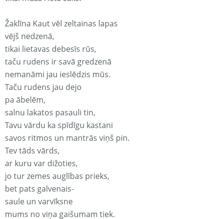
Žaklīna Kaut vēl zeltainas lapas
vējš nedzenā,
tikai lietavas debesīs rūs,
taču rudens ir savā gredzenā
nemanāmi jau ieslēdzis mūs.
Taču rudens jau dejo
pa ābelēm,
salnu lakatos pasauli tin,
Tavu vārdu ka spīdīgu kastani
savos ritmos un mantrās viņš pin.
Tev tāds vārds,
ar kuru var dižoties,
jo tur zemes auglības prieks,
bet pats galvenais-
saule un varvīksne
mums no viņa gaišumam tiek.