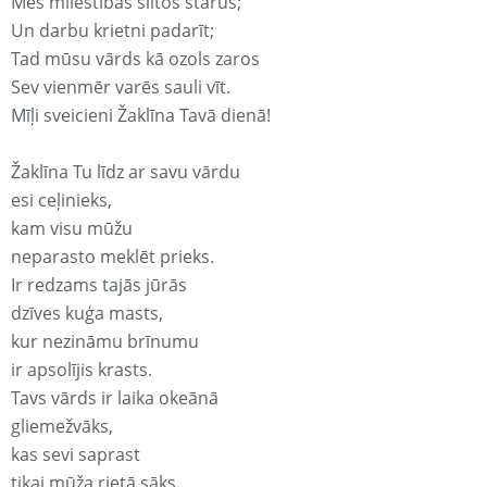
Mēs mīlestības siltos starus;
Un darbu krietni padarīt;
Tad mūsu vārds kā ozols zaros
Sev vienmēr varēs sauli vīt.
Mīļi sveicieni Žaklīna Tavā dienā!
Žaklīna Tu līdz ar savu vārdu
esi ceļinieks,
kam visu mūžu
neparasto meklēt prieks.
Ir redzams tajās jūrās
dzīves kuģa masts,
kur nezināmu brīnumu
ir apsolījis krasts.
Tavs vārds ir laika okeānā
gliemežvāks,
kas sevi saprast
tikai mūža rietā sāks.