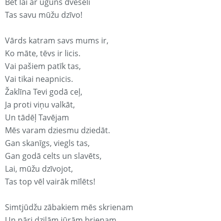
Bet lai ar uguns dvēseli
Tas savu mūžu dzīvo!
Vārds katram savs mums ir,
Ko māte, tēvs ir licis.
Vai pašiem patīk tas,
Vai tikai neapnicis.
Žaklīna Tevi godā ceļ,
Ja proti viņu valkāt,
Un tādēļ Tavējam
Mēs varam dziesmu dziedāt.
Gan skanīgs, viegls tas,
Gan godā celts un slavēts,
Lai, mūžu dzīvojot,
Tas top vēl vairāk mīlēts!
Simtjūdžu zābakiem mēs skrienam
Un pāri dziļām jūrām brienam.