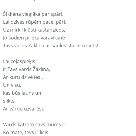
Šī diena vieglāka par spāri,
Lai dzīves rūpēm paceļ pāri.
Uz mirkli kļūsti kastaņzieds,
Jo šodien prieka varavīksnē
Tavs vārds Žaklīna ar saules stariem siets!
Lai ceļaspieķis
ir Tavs vārds Žaklīna,
Ar kuru dzīvē iesi.
Un visu,
kas būs ļauns un
slikts,
Ar vārdu uzvarēsi.
Vārds katram savs mums ir,
Ko māte, tēvs ir licis.