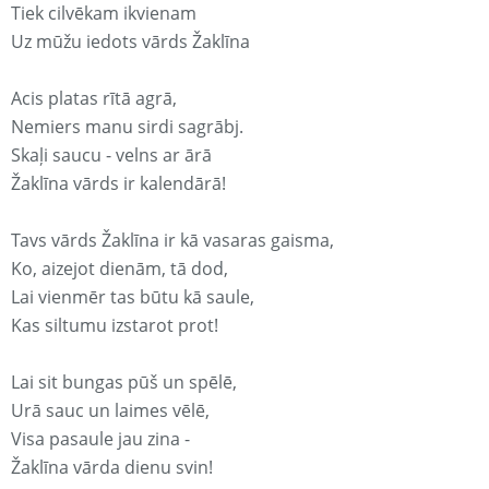
Tiek cilvēkam ikvienam
Uz mūžu iedots vārds Žaklīna
Acis platas rītā agrā,
Nemiers manu sirdi sagrābj.
Skaļi saucu - velns ar ārā
Žaklīna vārds ir kalendārā!
Tavs vārds Žaklīna ir kā vasaras gaisma,
Ko, aizejot dienām, tā dod,
Lai vienmēr tas būtu kā saule,
Kas siltumu izstarot prot!
Lai sit bungas pūš un spēlē,
Urā sauc un laimes vēlē,
Visa pasaule jau zina -
Žaklīna vārda dienu svin!