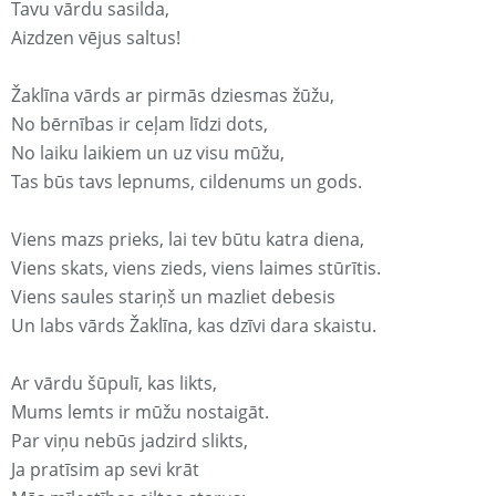
Tavu vārdu sasilda,
Aizdzen vējus saltus!
Žaklīna vārds ar pirmās dziesmas žūžu,
No bērnības ir ceļam līdzi dots,
No laiku laikiem un uz visu mūžu,
Tas būs tavs lepnums, cildenums un gods.
Viens mazs prieks, lai tev būtu katra diena,
Viens skats, viens zieds, viens laimes stūrītis.
Viens saules stariņš un mazliet debesis
Un labs vārds Žaklīna, kas dzīvi dara skaistu.
Ar vārdu šūpulī, kas likts,
Mums lemts ir mūžu nostaigāt.
Par viņu nebūs jadzird slikts,
Ja pratīsim ap sevi krāt