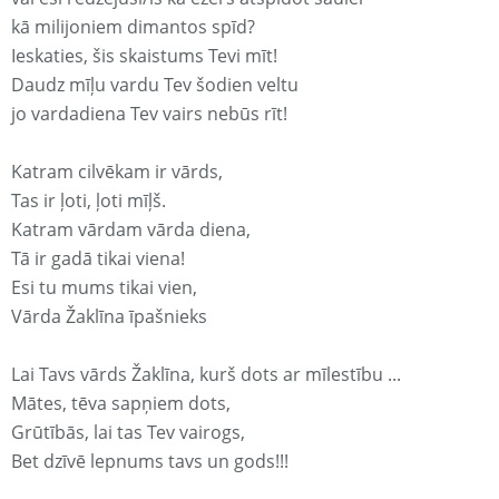
kā milijoniem dimantos spīd?
Ieskaties, šis skaistums Tevi mīt!
Daudz mīļu vardu Tev šodien veltu
jo vardadiena Tev vairs nebūs rīt!
Katram cilvēkam ir vārds,
Tas ir ļoti, ļoti mīļš.
Katram vārdam vārda diena,
Tā ir gadā tikai viena!
Esi tu mums tikai vien,
Vārda Žaklīna īpašnieks
Lai Tavs vārds Žaklīna, kurš dots ar mīlestību ...
Mātes, tēva sapņiem dots,
Grūtībās, lai tas Tev vairogs,
Bet dzīvē lepnums tavs un gods!!!