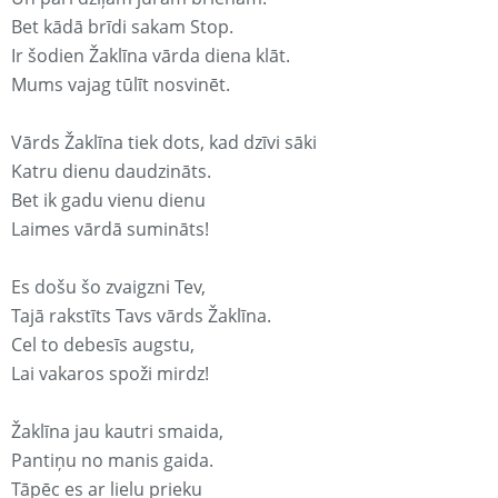
Bet kādā brīdi sakam Stop.
Ir šodien Žaklīna vārda diena klāt.
Mums vajag tūlīt nosvinēt.
Vārds Žaklīna tiek dots, kad dzīvi sāki
Katru dienu daudzināts.
Bet ik gadu vienu dienu
Laimes vārdā sumināts!
Es došu šo zvaigzni Tev,
Tajā rakstīts Tavs vārds Žaklīna.
Cel to debesīs augstu,
Lai vakaros spoži mirdz!
Žaklīna jau kautri smaida,
Pantiņu no manis gaida.
Tāpēc es ar lielu prieku