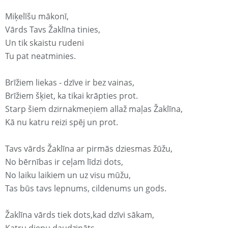
Miķelīšu mākonī,
Vārds Tavs Žaklīna tinies,
Un tik skaistu rudeni
Tu pat neatminies.
Brīžiem liekas - dzīve ir bez vainas,
Brīžiem šķiet, ka tikai krāpties prot.
Starp šiem dzirnakmeņiem allaž maļas Žaklīna,
Kā nu katru reizi spēj un prot.
Tavs vārds Žaklīna ar pirmās dziesmas žūžu,
No bērnības ir ceļam līdzi dots,
No laiku laikiem un uz visu mūžu,
Tas būs tavs lepnums, cildenums un gods.
Žaklīna vārds tiek dots,kad dzīvi sākam,