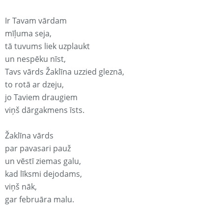
Ir Tavam vārdam
mīļuma seja,
tā tuvums liek uzplaukt
un nespēku nīst,
Tavs vārds Žaklīna uzzied gleznā,
to rotā ar dzeju,
jo Taviem draugiem
viņš dārgakmens īsts.
Žaklīna vārds
par pavasari pauž
un vēstī ziemas galu,
kad līksmi dejodams,
viņš nāk,
gar februāra malu.