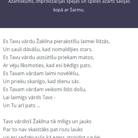
Azartiskums, improvizācijas spējas un spēles azarts savijas
kopā ar Šarmu.
Es Tavu vārdu Žaklīna pierakstīšu laimei līdzās,
Un sauli dāvāšu, kad nomaldījies stars.
Es Tavu vārdu aizsūtīšu priekam matos,
Ar vēju līksmoties, kad esi bēdīgs pats.
Es Tavam vārdam laimi novēlēšu,
Un prieku skanīgo, kad dienu sāc.
Es Tavam vārdam veiksmi līdzi došu,
Lai laimīgs vārds Tavs -
Un Tu arī pats ...
Tavs vārdiņš Žaklīna tik mīligs un jauks
Par to nav skaistāks pat rozu lauks
vai esi redzējusi/is kā ezers atspidot saulei