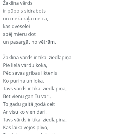
Žaklīna vārds
ir pūpols sidrabots
un mežā zaļa mētra,
kas dvēselei
spēj mieru dot
un pasargāt no vētrām.
Žaklīna vārds ir tikai ziedlapiņa
Pie lielā vārdu koka,
Pēc savas gribas liktenis
Ko purina un loka.
Tavs vārds ir tikai ziedlapiņa,
Bet vienu gan Tu vari,
To gadu gaitā godā celt
Ar visu ko vien dari.
Tavs vārds ir tikai ziedlapiņa,
Kas laika vējos plīvo,