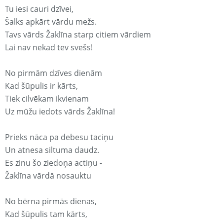
Tu iesi cauri dzīvei,
Šalks apkārt vārdu mežs.
Tavs vārds Žaklīna starp citiem vārdiem
Lai nav nekad tev svešs!
No pirmām dzīves dienām
Kad šūpulis ir kārts,
Tiek cilvēkam ikvienam
Uz mūžu iedots vārds Žaklīna!
Prieks nāca pa debesu taciņu
Un atnesa siltuma daudz.
Es zinu šo ziedoņa actiņu -
Žaklīna vārdā nosauktu
No bērna pirmās dienas,
Kad šūpulis tam kārts,