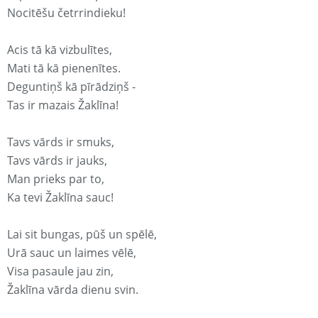
Nocitēšu četrrindieku!
Acis tā kā vizbulītes,
Mati tā kā pienenītes.
Deguntiņš kā pīrādziņš -
Tas ir mazais Žaklīna!
Tavs vārds ir smuks,
Tavs vārds ir jauks,
Man prieks par to,
Ka tevi Žaklīna sauc!
Lai sit bungas, pūš un spēlē,
Urā sauc un laimes vēlē,
Visa pasaule jau zin,
Žaklīna vārda dienu svin.