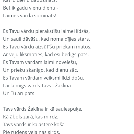
Katru dienu daudzināts.
Bet ik gadu vienu dienu -
Laimes vārdā sumināts!
Es Tavu vārdu pierakstīšu laimei līdzās,
Un sauli dāvāšu, kad nomaldījies stars.
Es Tavu vārdu aizsūtīšu priekam matos,
Ar vēju līksmoties, kad esi bēdīgs pats.
Es Tavam vārdam laimi novēlēšu,
Un prieku skanīgo, kad dienu sāc.
Es Tavam vārdam veiksmi līdzi došu,
Lai laimīgs vārds Tavs - Žaklīna
Un Tu arī pats.
Tavs vārds Žaklīna ir kā saulespuķe,
Kā ābols zarā, kas mirdz.
Tavs vārds ir kā astere koša
Pie rudens vējainās sirds.