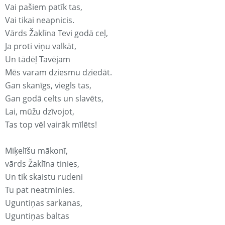
Vai pašiem patīk tas,
Vai tikai neapnicis.
Vārds Žaklīna Tevi godā ceļ,
Ja proti viņu valkāt,
Un tādēļ Tavējam
Mēs varam dziesmu dziedāt.
Gan skanīgs, viegls tas,
Gan godā celts un slavēts,
Lai, mūžu dzīvojot,
Tas top vēl vairāk mīlēts!
Miķelīšu mākonī,
vārds Žaklīna tinies,
Un tik skaistu rudeni
Tu pat neatminies.
Uguntiņas sarkanas,
Uguntiņas baltas