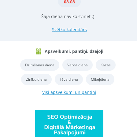
08.08
Šajā dienā nav ko svinēt :)
Svētku kalendārs
Apsveikumi, pantiņi, dzejoļi
Dzimšanas diena
Vārda diena
Kāzas
Zinību diena
Tēva diena
Miķeļdiena
Visi apsveikumi un pantiņi