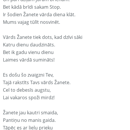
Bet kādā brīdi sakam Stop.
Ir šodien Žanete vārda diena klāt.
Mums vajag tūlīt nosvinēt.
Vārds Žanete tiek dots, kad dzīvi sāki
Katru dienu daudzināts.
Bet ik gadu vienu dienu
Laimes vārdā sumināts!
Es došu šo zvaigzni Tev,
Tajā rakstīts Tavs vārds Žanete.
Cel to debesīs augstu,
Lai vakaros spoži mirdz!
Žanete jau kautri smaida,
Pantiņu no manis gaida.
Tāpēc es ar lielu prieku