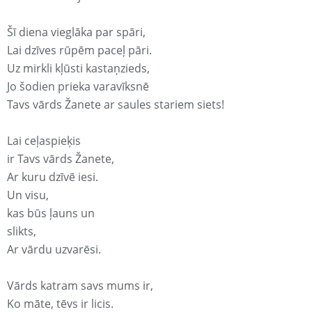
Šī diena vieglāka par spāri,
Lai dzīves rūpēm paceļ pāri.
Uz mirkli kļūsti kastaņzieds,
Jo šodien prieka varavīksnē
Tavs vārds Žanete ar saules stariem siets!
Lai ceļaspieķis
ir Tavs vārds Žanete,
Ar kuru dzīvē iesi.
Un visu,
kas būs ļauns un
slikts,
Ar vārdu uzvarēsi.
Vārds katram savs mums ir,
Ko māte, tēvs ir licis.