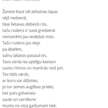
Žanete Kaut vēl zeltainas lapas
vējš nedzenā,
tikai lietavas debesīs rūs,
taču rudens ir savā gredzenā
nemanāmi jau ieslēdzis mūs.
Taču rudens jau dejo
pa ābelēm,
salnu lakatos pasauli tin,
Tavu vārdu ka spīdīgu kastani
savos ritmos un mantrās viņš pin.
Tev tāds vārds,
ar kuru var dižoties,
jo tur zemes auglības prieks,
bet pats galvenais-
saule un varvīksne
mums no viņa gaišumam tiek.