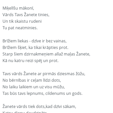
Miķelīšu mākonī,
Vārds Tavs Žanete tinies,
Un tik skaistu rudeni
Tu pat neatminies.
Brīžiem liekas - dzīve ir bez vainas,
Brīžiem šķiet, ka tikai krāpties prot.
Starp šiem dzirnakmeņiem allaž maļas Žanete,
Kā nu katru reizi spēj un prot.
Tavs vārds Žanete ar pirmās dziesmas žūžu,
No bērnības ir ceļam līdzi dots,
No laiku laikiem un uz visu mūžu,
Tas būs tavs lepnums, cildenums un gods.
Žanete vārds tiek dots,kad dzīvi sākam,