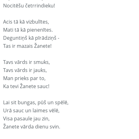
Nocitēšu četrrindieku!
Acis tā kā vizbulītes,
Mati tā kā pienenītes.
Deguntiņš kā pīrādziņš -
Tas ir mazais Žanete!
Tavs vārds ir smuks,
Tavs vārds ir jauks,
Man prieks par to,
Ka tevi Žanete sauc!
Lai sit bungas, pūš un spēlē,
Urā sauc un laimes vēlē,
Visa pasaule jau zin,
Žanete vārda dienu svin.