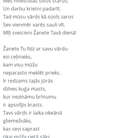
Mēs mīlestības siltos starus;
Un darbu krietni padarīt;
Tad mūsu vārds kā ozols zaros
Sev vienmēr varēs sauli vīt.
Mīļi sveicieni Žanete Tavā dienā!
Žanete Tu līdz ar savu vārdu
esi ceļinieks,
kam visu mūžu
neparasto meklēt prieks.
Ir redzams tajās jūrās
dzīves kuģa masts,
kur nezināmu brīnumu
ir apsolījis krasts.
Tavs vārds ir laika okeānā
gliemežvāks,
kas sevi saprast
tikai mūža rietā sāks.