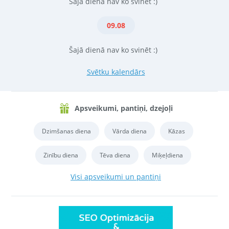
Šajā dienā nav ko svinēt :)
09.08
Šajā dienā nav ko svinēt :)
Svētku kalendārs
Apsveikumi, pantiņi, dzejoļi
Dzimšanas diena
Vārda diena
Kāzas
Zinību diena
Tēva diena
Miķeļdiena
Visi apsveikumi un pantiņi