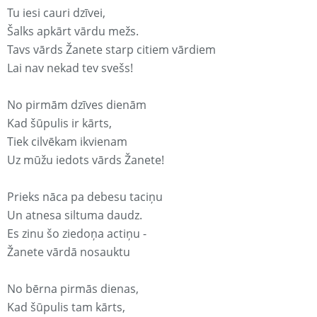
Tu iesi cauri dzīvei,
Šalks apkārt vārdu mežs.
Tavs vārds Žanete starp citiem vārdiem
Lai nav nekad tev svešs!
No pirmām dzīves dienām
Kad šūpulis ir kārts,
Tiek cilvēkam ikvienam
Uz mūžu iedots vārds Žanete!
Prieks nāca pa debesu taciņu
Un atnesa siltuma daudz.
Es zinu šo ziedoņa actiņu -
Žanete vārdā nosauktu
No bērna pirmās dienas,
Kad šūpulis tam kārts,