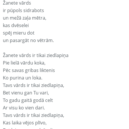
Žanete vārds
ir pūpols sidrabots
un mežā zaļa mētra,
kas dvēselei
spēj mieru dot
un pasargāt no vētrām.
Žanete vārds ir tikai ziedlapiņa
Pie lielā vārdu koka,
Pēc savas gribas liktenis
Ko purina un loka.
Tavs vārds ir tikai ziedlapiņa,
Bet vienu gan Tu vari,
To gadu gaitā godā celt
Ar visu ko vien dari.
Tavs vārds ir tikai ziedlapiņa,
Kas laika vējos plīvo,