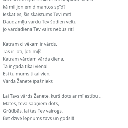
kā milijoniem dimantos spīd?
Ieskaties, šis skaistums Tevi mīt!
Daudz mīļu vardu Tev šodien veltu
jo vardadiena Tev vairs nebūs rīt!
Katram cilvēkam ir vārds,
Tas ir ļoti, ļoti mīļš.
Katram vārdam vārda diena,
Tā ir gadā tikai viena!
Esi tu mums tikai vien,
Vārda Žanete īpašnieks
Lai Tavs vārds Žanete, kurš dots ar mīlestību ...
Mātes, tēva sapņiem dots,
Grūtībās, lai tas Tev vairogs,
Bet dzīvē lepnums tavs un gods!!!