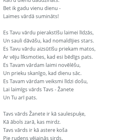
Katru dienu daudzināts.
Bet ik gadu vienu dienu -
Laimes vārdā sumināts!
Es Tavu vārdu pierakstīšu laimei līdzās,
Un sauli dāvāšu, kad nomaldījies stars.
Es Tavu vārdu aizsūtīšu priekam matos,
Ar vēju līksmoties, kad esi bēdīgs pats.
Es Tavam vārdam laimi novēlēšu,
Un prieku skanīgo, kad dienu sāc.
Es Tavam vārdam veiksmi līdzi došu,
Lai laimīgs vārds Tavs - Žanete
Un Tu arī pats.
Tavs vārds Žanete ir kā saulespuķe,
Kā ābols zarā, kas mirdz.
Tavs vārds ir kā astere koša
Pie rudens vējainās sirds.