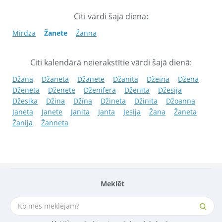
Citi vārdi šajā dienā:
Mirdza
Žanete
Žanna
Citi kalendārā neierakstītie vārdi šajā dienā:
Džana
Džaneta
Džanete
Džanita
Džeina
Džena
Dženeta
Dženete
Dženifera
Dženita
Džesija
Džesika
Džina
Džīna
Džineta
Džinita
Džoanna
Janeta
Janete
Janita
Janta
Jesija
Žana
Žaneta
Žanija
Žanneta
Meklēt