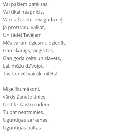
Vai pašiem patīk tas,
Vai tikai neapnicis.
Vārds Žanete Tevi godā ceļ,
Ja proti viņu valkāt,
Un tādēļ Tavējam
Mēs varam dziesmu dziedāt.
Gan skanīgs, viegls tas,
Gan godā celts un slavēts,
Lai, mūžu dzīvojot,
Tas top vēl vairāk mīlēts!
Miķelīšu mākonī,
vārds Žanete tinies,
Un tik skaistu rudeni
Tu pat neatminies.
Uguntiņas sarkanas,
Uguntiņas baltas