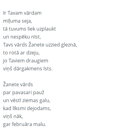
Ir Tavam vārdam
mīļuma seja,
tā tuvums liek uzplaukt
un nespēku nīst,
Tavs vārds Žanete uzzied gleznā,
to rotā ar dzeju,
jo Taviem draugiem
viņš dārgakmens īsts.
Žanete vārds
par pavasari pauž
un vēstī ziemas galu,
kad līksmi dejodams,
viņš nāk,
gar februāra malu.