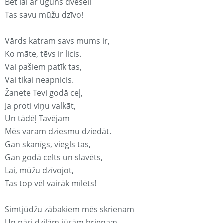
Bet lai ar uguns dvēseli
Tas savu mūžu dzīvo!
Vārds katram savs mums ir,
Ko māte, tēvs ir licis.
Vai pašiem patīk tas,
Vai tikai neapnicis.
Žanete Tevi godā ceļ,
Ja proti viņu valkāt,
Un tādēļ Tavējam
Mēs varam dziesmu dziedāt.
Gan skanīgs, viegls tas,
Gan godā celts un slavēts,
Lai, mūžu dzīvojot,
Tas top vēl vairāk mīlēts!
Simtjūdžu zābakiem mēs skrienam
Un pāri dziļām jūrām brienam.