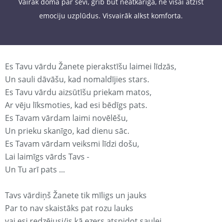
Vairāk domā par sevi, grib būt neatkarīga, ne visai atzīst
emociju uzplūdus. Visvairāk alkst komforta.
Es Tavu vārdu Žanete pierakstīšu laimei līdzās,
Un sauli dāvāšu, kad nomaldījies stars.
Es Tavu vārdu aizsūtīšu priekam matos,
Ar vēju līksmoties, kad esi bēdīgs pats.
Es Tavam vārdam laimi novēlēšu,
Un prieku skanīgo, kad dienu sāc.
Es Tavam vārdam veiksmi līdzi došu,
Lai laimīgs vārds Tavs -
Un Tu arī pats ...
Tavs vārdiņš Žanete tik mīligs un jauks
Par to nav skaistāks pat rozu lauks
vai esi redzējusi/is kā ezers atspidot saulei