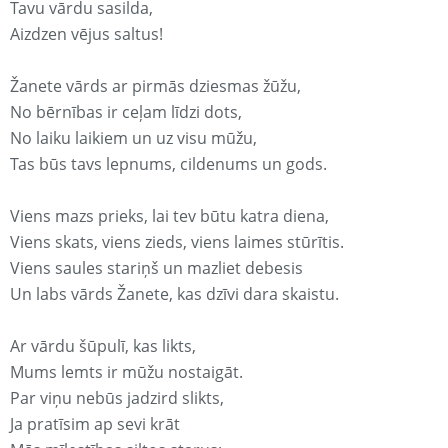
Tavu vārdu sasilda,
Aizdzen vējus saltus!
Žanete vārds ar pirmās dziesmas žūžu,
No bērnības ir ceļam līdzi dots,
No laiku laikiem un uz visu mūžu,
Tas būs tavs lepnums, cildenums un gods.
Viens mazs prieks, lai tev būtu katra diena,
Viens skats, viens zieds, viens laimes stūrītis.
Viens saules stariņš un mazliet debesis
Un labs vārds Žanete, kas dzīvi dara skaistu.
Ar vārdu šūpulī, kas likts,
Mums lemts ir mūžu nostaigāt.
Par viņu nebūs jadzird slikts,
Ja pratīsim ap sevi krāt