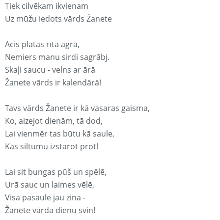
Tiek cilvēkam ikvienam
Uz mūžu iedots vārds Žanete
Acis platas rītā agrā,
Nemiers manu sirdi sagrābj.
Skaļi saucu - velns ar ārā
Žanete vārds ir kalendārā!
Tavs vārds Žanete ir kā vasaras gaisma,
Ko, aizejot dienām, tā dod,
Lai vienmēr tas būtu kā saule,
Kas siltumu izstarot prot!
Lai sit bungas pūš un spēlē,
Urā sauc un laimes vēlē,
Visa pasaule jau zina -
Žanete vārda dienu svin!