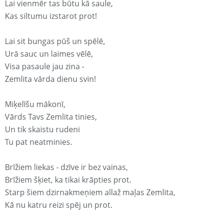
Lai vienmēr tas būtu kā saule,
Kas siltumu izstarot prot!
Lai sit bungas pūš un spēlē,
Urā sauc un laimes vēlē,
Visa pasaule jau zina -
Zemlita vārda dienu svin!
Miķelīšu mākonī,
Vārds Tavs Zemlita tinies,
Un tik skaistu rudeni
Tu pat neatminies.
Brīžiem liekas - dzīve ir bez vainas,
Brīžiem šķiet, ka tikai krāpties prot.
Starp šiem dzirnakmeņiem allaž maļas Zemlita,
Kā nu katru reizi spēj un prot.