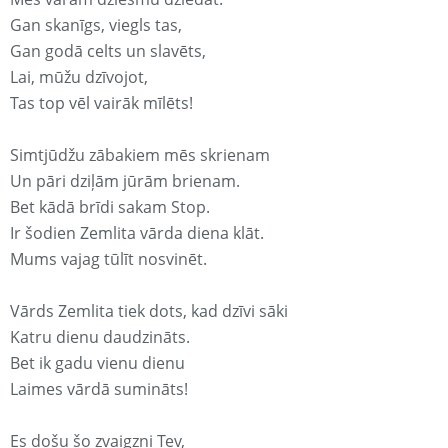
Gan skanīgs, viegls tas,
Gan godā celts un slavēts,
Lai, mūžu dzīvojot,
Tas top vēl vairāk mīlēts!
Simtjūdžu zābakiem mēs skrienam
Un pāri dziļām jūrām brienam.
Bet kādā brīdi sakam Stop.
Ir šodien Zemlita vārda diena klāt.
Mums vajag tūlīt nosvinēt.
Vārds Zemlita tiek dots, kad dzīvi sāki
Katru dienu daudzināts.
Bet ik gadu vienu dienu
Laimes vārdā sumināts!
Es došu šo zvaigzni Tev,