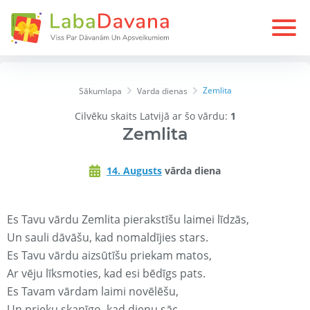
Zemlita
Sākumlapa
Varda dienas
Cilvēku skaits Latvijā ar šo vārdu:
1
Zemlita
14. Augusts
vārda diena
Es Tavu vārdu Zemlita pierakstīšu laimei līdzās,
Un sauli dāvāšu, kad nomaldījies stars.
Es Tavu vārdu aizsūtīšu priekam matos,
Ar vēju līksmoties, kad esi bēdīgs pats.
Es Tavam vārdam laimi novēlēšu,
Un prieku skanīgo, kad dienu sāc.