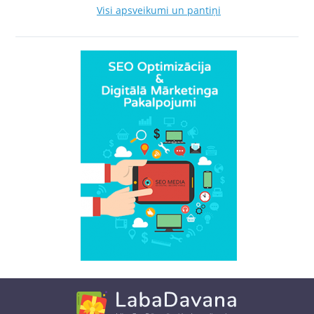
Visi apsveikumi un pantiņi