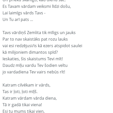
Es Tavam vārdam veiksmi līdzi došu,
Lai laimīgs vārds Tavs -
Un Tu arī pats ...
Tavs vārdiņš Zemlita tik mīligs un jauks
Par to nav skaistāks pat rozu lauks
vai esi redzējusi/is kā ezers atspidot saulei
kā milijoniem dimantos spīd?
Ieskaties, šis skaistums Tevi mīt!
Daudz mīļu vardu Tev šodien veltu
jo vardadiena Tev vairs nebūs rīt!
Katram cilvēkam ir vārds,
Tas ir ļoti, ļoti mīļš.
Katram vārdam vārda diena,
Tā ir gadā tikai viena!
Esi tu mums tikai vien,