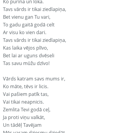
Ko purina un loka.
Tavs vārds ir tikai ziedlapiņa,
Bet vienu gan Tu vari,
To gadu gaitā godā celt
Ar visu ko vien dari.
Tavs vārds ir tikai ziedlapiņa,
Kas laika vējos plīvo,
Bet lai ar uguns dvēseli
Tas savu mūžu dzīvo!
Vārds katram savs mums ir,
Ko māte, tēvs ir licis.
Vai pašiem patīk tas,
Vai tikai neapnicis.
Zemlita Tevi godā ceļ,
Ja proti viņu valkāt,
Un tādēļ Tavējam
Mēs varam dziesmu dziedāt.