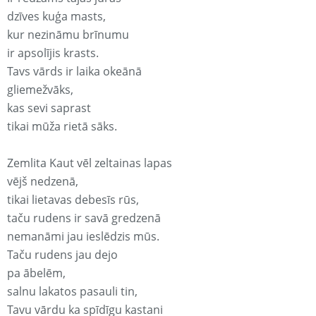
dzīves kuģa masts,
kur nezināmu brīnumu
ir apsolījis krasts.
Tavs vārds ir laika okeānā
gliemežvāks,
kas sevi saprast
tikai mūža rietā sāks.
Zemlita Kaut vēl zeltainas lapas
vējš nedzenā,
tikai lietavas debesīs rūs,
taču rudens ir savā gredzenā
nemanāmi jau ieslēdzis mūs.
Taču rudens jau dejo
pa ābelēm,
salnu lakatos pasauli tin,
Tavu vārdu ka spīdīgu kastani