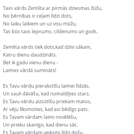
Tavs vārds Zemlita ar pirmās dziesmas žūžu,
No bērnības ir ceļam līdzi dots,
No laiku laikiem un uz visu mūžu,
Tas būs tavs lepnums, cildenums un gods.
Zemlita vārds tiek dots,kad dzīvi sākam,
Katru dienu daudzināts.
Bet ik gadu vienu dienu -
Laimes vārdā sumināts!
Es Tavu vārdu pierakstīšu laimei līdzās,
Un sauli dāvāšu, kad nomaldījies stars.
Es Tavu vārdu aizsūtīšu priekam matos,
Ar vēju līksmoties, kad esi bēdīgs pats.
Es Tavam vārdam laimi novēlēšu,
Un prieku skanīgo, kad dienu sāc.
Es Tavam vārdam veiksmi līdzi došu,