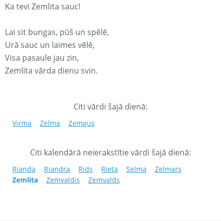
Ka tevi Zemlita sauc!
Lai sit bungas, pūš un spēlē,
Urā sauc un laimes vēlē,
Visa pasaule jau zin,
Zemlita vārda dienu svin.
Citi vārdi šajā dienā:
Virma
Zelma
Zemgus
Citi kalendārā neierakstītie vārdi šajā dienā:
Rianda
Riandra
Rids
Rieta
Selma
Zelmars
Zemlita
Zemvaldis
Zemvalds