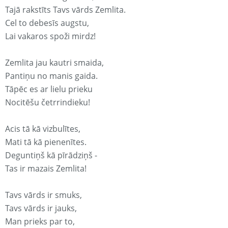
Tajā rakstīts Tavs vārds Zemlita.
Cel to debesīs augstu,
Lai vakaros spoži mirdz!
Zemlita jau kautri smaida,
Pantiņu no manis gaida.
Tāpēc es ar lielu prieku
Nocitēšu četrrindieku!
Acis tā kā vizbulītes,
Mati tā kā pienenītes.
Deguntiņš kā pīrādziņš -
Tas ir mazais Zemlita!
Tavs vārds ir smuks,
Tavs vārds ir jauks,
Man prieks par to,