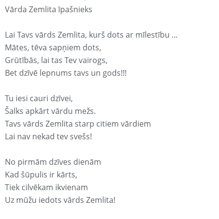
Vārda Zemlita īpašnieks
Lai Tavs vārds Zemlita, kurš dots ar mīlestību ...
Mātes, tēva sapņiem dots,
Grūtībās, lai tas Tev vairogs,
Bet dzīvē lepnums tavs un gods!!!
Tu iesi cauri dzīvei,
Šalks apkārt vārdu mežs.
Tavs vārds Zemlita starp citiem vārdiem
Lai nav nekad tev svešs!
No pirmām dzīves dienām
Kad šūpulis ir kārts,
Tiek cilvēkam ikvienam
Uz mūžu iedots vārds Zemlita!