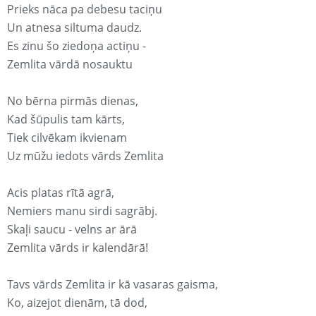
Prieks nāca pa debesu taciņu
Un atnesa siltuma daudz.
Es zinu šo ziedoņa actiņu -
Zemlita vārdā nosauktu
No bērna pirmās dienas,
Kad šūpulis tam kārts,
Tiek cilvēkam ikvienam
Uz mūžu iedots vārds Zemlita
Acis platas rītā agrā,
Nemiers manu sirdi sagrābj.
Skaļi saucu - velns ar ārā
Zemlita vārds ir kalendārā!
Tavs vārds Zemlita ir kā vasaras gaisma,
Ko, aizejot dienām, tā dod,