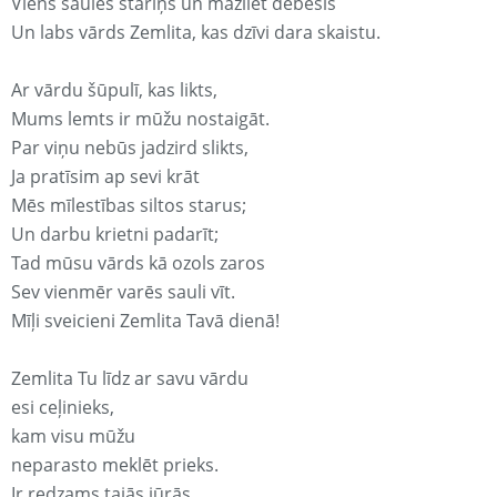
Viens saules stariņš un mazliet debesis
Un labs vārds Zemlita, kas dzīvi dara skaistu.
Ar vārdu šūpulī, kas likts,
Mums lemts ir mūžu nostaigāt.
Par viņu nebūs jadzird slikts,
Ja pratīsim ap sevi krāt
Mēs mīlestības siltos starus;
Un darbu krietni padarīt;
Tad mūsu vārds kā ozols zaros
Sev vienmēr varēs sauli vīt.
Mīļi sveicieni Zemlita Tavā dienā!
Zemlita Tu līdz ar savu vārdu
esi ceļinieks,
kam visu mūžu
neparasto meklēt prieks.
Ir redzams tajās jūrās