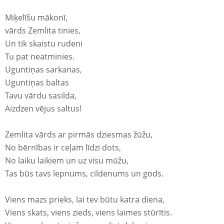
Miķelīšu mākonī,
vārds Zemlita tinies,
Un tik skaistu rudeni
Tu pat neatminies.
Uguntiņas sarkanas,
Uguntiņas baltas
Tavu vārdu sasilda,
Aizdzen vējus saltus!
Zemlita vārds ar pirmās dziesmas žūžu,
No bērnības ir ceļam līdzi dots,
No laiku laikiem un uz visu mūžu,
Tas būs tavs lepnums, cildenums un gods.
Viens mazs prieks, lai tev būtu katra diena,
Viens skats, viens zieds, viens laimes stūrītis.