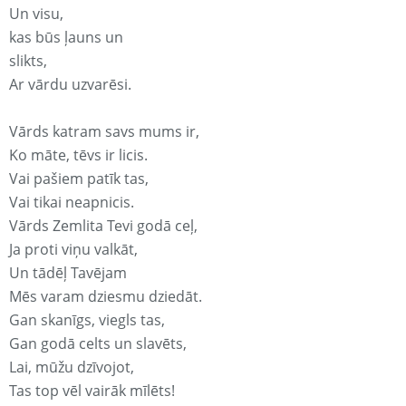
Un visu,
kas būs ļauns un
slikts,
Ar vārdu uzvarēsi.
Vārds katram savs mums ir,
Ko māte, tēvs ir licis.
Vai pašiem patīk tas,
Vai tikai neapnicis.
Vārds Zemlita Tevi godā ceļ,
Ja proti viņu valkāt,
Un tādēļ Tavējam
Mēs varam dziesmu dziedāt.
Gan skanīgs, viegls tas,
Gan godā celts un slavēts,
Lai, mūžu dzīvojot,
Tas top vēl vairāk mīlēts!