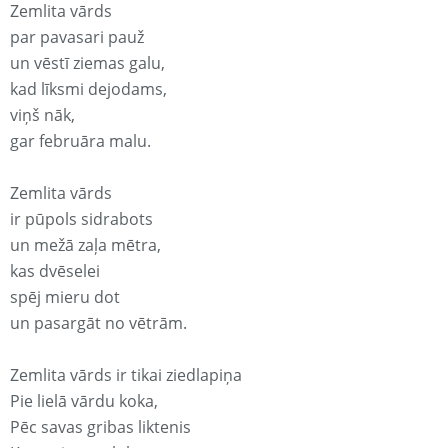
Zemlita vārds
par pavasari pauž
un vēstī ziemas galu,
kad līksmi dejodams,
viņš nāk,
gar februāra malu.
Zemlita vārds
ir pūpols sidrabots
un mežā zaļa mētra,
kas dvēselei
spēj mieru dot
un pasargāt no vētrām.
Zemlita vārds ir tikai ziedlapiņa
Pie lielā vārdu koka,
Pēc savas gribas liktenis