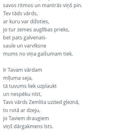
savos ritmos un mantrās viņš pin.
Tev tāds vārds,
ar kuru var dižoties,
jo tur zemes auglības prieks,
bet pats galvenais-
saule un varvīksne
mums no viņa gaišumam tiek.
Ir Tavam vārdam
mīļuma seja,
tā tuvums liek uzplaukt
un nespēku nīst,
Tavs vārds Zemlita uzzied gleznā,
to rotā ar dzeju,
jo Taviem draugiem
viņš dārgakmens īsts.