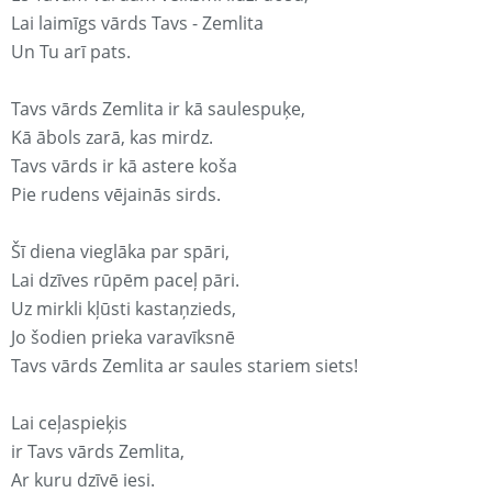
Lai laimīgs vārds Tavs - Zemlita
Un Tu arī pats.
Tavs vārds Zemlita ir kā saulespuķe,
Kā ābols zarā, kas mirdz.
Tavs vārds ir kā astere koša
Pie rudens vējainās sirds.
Šī diena vieglāka par spāri,
Lai dzīves rūpēm paceļ pāri.
Uz mirkli kļūsti kastaņzieds,
Jo šodien prieka varavīksnē
Tavs vārds Zemlita ar saules stariem siets!
Lai ceļaspieķis
ir Tavs vārds Zemlita,
Ar kuru dzīvē iesi.