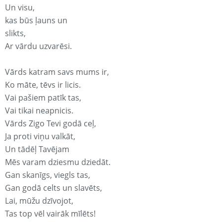
Un visu,
kas būs ļauns un
slikts,
Ar vārdu uzvarēsi.
Vārds katram savs mums ir,
Ko māte, tēvs ir licis.
Vai pašiem patīk tas,
Vai tikai neapnicis.
Vārds Zigo Tevi godā ceļ,
Ja proti viņu valkāt,
Un tādēļ Tavējam
Mēs varam dziesmu dziedāt.
Gan skanīgs, viegls tas,
Gan godā celts un slavēts,
Lai, mūžu dzīvojot,
Tas top vēl vairāk mīlēts!