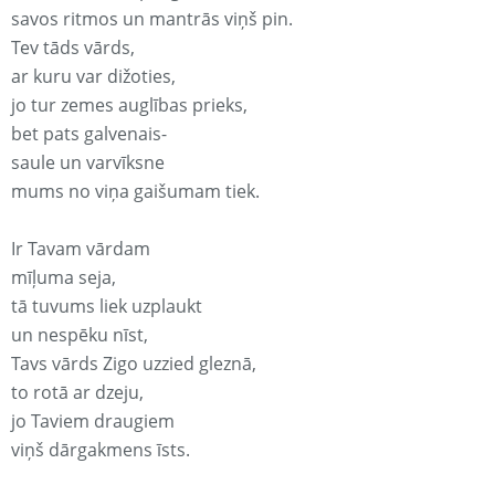
savos ritmos un mantrās viņš pin.
Tev tāds vārds,
ar kuru var dižoties,
jo tur zemes auglības prieks,
bet pats galvenais-
saule un varvīksne
mums no viņa gaišumam tiek.
Ir Tavam vārdam
mīļuma seja,
tā tuvums liek uzplaukt
un nespēku nīst,
Tavs vārds Zigo uzzied gleznā,
to rotā ar dzeju,
jo Taviem draugiem
viņš dārgakmens īsts.