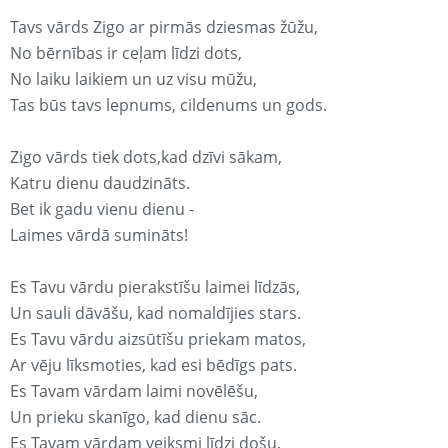
Tavs vārds Zigo ar pirmās dziesmas žūžu,
No bērnības ir ceļam līdzi dots,
No laiku laikiem un uz visu mūžu,
Tas būs tavs lepnums, cildenums un gods.
Zigo vārds tiek dots,kad dzīvi sākam,
Katru dienu daudzināts.
Bet ik gadu vienu dienu -
Laimes vārdā sumināts!
Es Tavu vārdu pierakstīšu laimei līdzās,
Un sauli dāvāšu, kad nomaldījies stars.
Es Tavu vārdu aizsūtīšu priekam matos,
Ar vēju līksmoties, kad esi bēdīgs pats.
Es Tavam vārdam laimi novēlēšu,
Un prieku skanīgo, kad dienu sāc.
Es Tavam vārdam veiksmi līdzi došu,