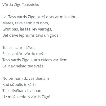
Vārda Zigo īpašnieks
Lai Tavs vārds Zigo, kurš dots ar mīlestību ...
Mātes, tēva sapņiem dots,
Grūtībās, lai tas Tev vairogs,
Bet dzīvē lepnums tavs un gods!!!
Tu iesi cauri dzīvei,
Šalks apkārt vārdu mežs.
Tavs vārds Zigo starp citiem vārdiem
Lai nav nekad tev svešs!
No pirmām dzīves dienām
Kad šūpulis ir kārts,
Tiek cilvēkam ikvienam
Uz mūžu iedots vārds Zigo!