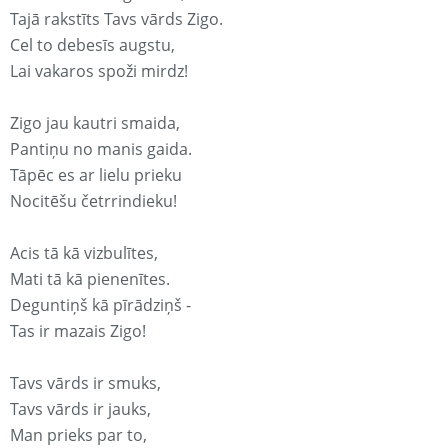
Tajā rakstīts Tavs vārds Zigo.
Cel to debesīs augstu,
Lai vakaros spoži mirdz!
Zigo jau kautri smaida,
Pantiņu no manis gaida.
Tāpēc es ar lielu prieku
Nocitēšu četrrindieku!
Acis tā kā vizbulītes,
Mati tā kā pienenītes.
Deguntiņš kā pīrādziņš -
Tas ir mazais Zigo!
Tavs vārds ir smuks,
Tavs vārds ir jauks,
Man prieks par to,