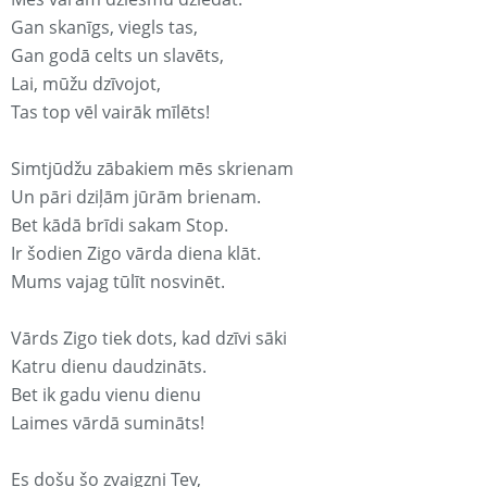
Gan skanīgs, viegls tas,
Gan godā celts un slavēts,
Lai, mūžu dzīvojot,
Tas top vēl vairāk mīlēts!
Simtjūdžu zābakiem mēs skrienam
Un pāri dziļām jūrām brienam.
Bet kādā brīdi sakam Stop.
Ir šodien Zigo vārda diena klāt.
Mums vajag tūlīt nosvinēt.
Vārds Zigo tiek dots, kad dzīvi sāki
Katru dienu daudzināts.
Bet ik gadu vienu dienu
Laimes vārdā sumināts!
Es došu šo zvaigzni Tev,