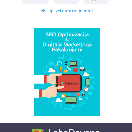
Visi apsveikumi un pantiņi