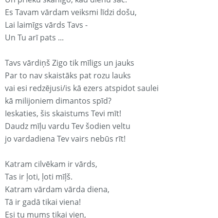
Es Tavam vārdam veiksmi līdzi došu,
Lai laimīgs vārds Tavs -
Un Tu arī pats ...
Tavs vārdiņš Zigo tik mīligs un jauks
Par to nav skaistāks pat rozu lauks
vai esi redzējusi/is kā ezers atspidot saulei
kā milijoniem dimantos spīd?
Ieskaties, šis skaistums Tevi mīt!
Daudz mīļu vardu Tev šodien veltu
jo vardadiena Tev vairs nebūs rīt!
Katram cilvēkam ir vārds,
Tas ir ļoti, ļoti mīļš.
Katram vārdam vārda diena,
Tā ir gadā tikai viena!
Esi tu mums tikai vien,