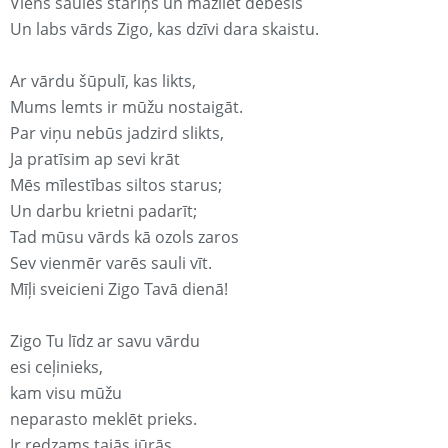
Viens saules stariņš un mazliet debesis
Un labs vārds Zigo, kas dzīvi dara skaistu.
Ar vārdu šūpulī, kas likts,
Mums lemts ir mūžu nostaigāt.
Par viņu nebūs jadzird slikts,
Ja pratīsim ap sevi krāt
Mēs mīlestības siltos starus;
Un darbu krietni padarīt;
Tad mūsu vārds kā ozols zaros
Sev vienmēr varēs sauli vīt.
Mīļi sveicieni Zigo Tavā dienā!
Zigo Tu līdz ar savu vārdu
esi ceļinieks,
kam visu mūžu
neparasto meklēt prieks.
Ir redzams tajās jūrās