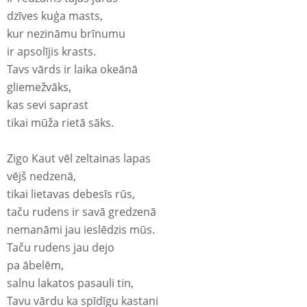
dzīves kuģa masts,
kur nezināmu brīnumu
ir apsolījis krasts.
Tavs vārds ir laika okeānā
gliemežvāks,
kas sevi saprast
tikai mūža rietā sāks.
Zigo Kaut vēl zeltainas lapas
vējš nedzenā,
tikai lietavas debesīs rūs,
taču rudens ir savā gredzenā
nemanāmi jau ieslēdzis mūs.
Taču rudens jau dejo
pa ābelēm,
salnu lakatos pasauli tin,
Tavu vārdu ka spīdīgu kastani