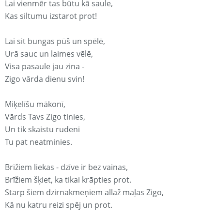
Lai vienmēr tas būtu kā saule,
Kas siltumu izstarot prot!
Lai sit bungas pūš un spēlē,
Urā sauc un laimes vēlē,
Visa pasaule jau zina -
Zigo vārda dienu svin!
Miķelīšu mākonī,
Vārds Tavs Zigo tinies,
Un tik skaistu rudeni
Tu pat neatminies.
Brīžiem liekas - dzīve ir bez vainas,
Brīžiem šķiet, ka tikai krāpties prot.
Starp šiem dzirnakmeņiem allaž maļas Zigo,
Kā nu katru reizi spēj un prot.