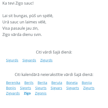
Ka tevi Zigo sauc!
Lai sit bungas, pūš un spēlē,
Urā sauc un laimes vēlē,
Visa pasaule jau zin,
Zigo vārda dienu svin.
Citi vārdi šajā dienā:
Sigurds
Sigvards
Zigurds
Citi kalendārā neierakstītie vārdi šajā dienā:
Berenika
Berils
Berita
Beruta
Boneta
Bonija
Bonijs
Sigorts
Sigurts
Sigvars
Sigvarts
Zigurts
Zigvards
Zigo
Zigonis