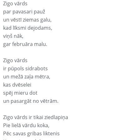
Zigo vārds
par pavasari pauž
un vēstī ziemas galu,
kad līksmi dejodams,
viņš nāk,
gar februāra malu.
Zigo vārds
ir pūpols sidrabots
un mežā zaļa mētra,
kas dvēselei
spēj mieru dot
un pasargāt no vētrām.
Zigo vārds ir tikai ziedlapiņa
Pie lielā vārdu koka,
Pēc savas gribas liktenis