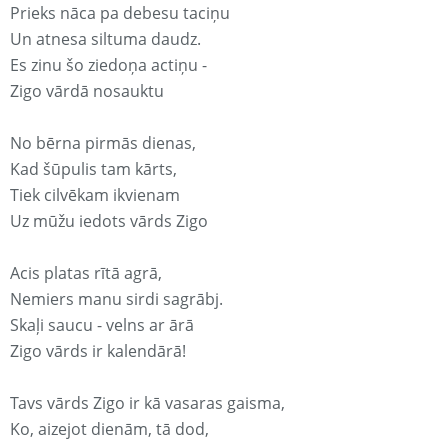
Prieks nāca pa debesu taciņu
Un atnesa siltuma daudz.
Es zinu šo ziedoņa actiņu -
Zigo vārdā nosauktu
No bērna pirmās dienas,
Kad šūpulis tam kārts,
Tiek cilvēkam ikvienam
Uz mūžu iedots vārds Zigo
Acis platas rītā agrā,
Nemiers manu sirdi sagrābj.
Skaļi saucu - velns ar ārā
Zigo vārds ir kalendārā!
Tavs vārds Zigo ir kā vasaras gaisma,
Ko, aizejot dienām, tā dod,