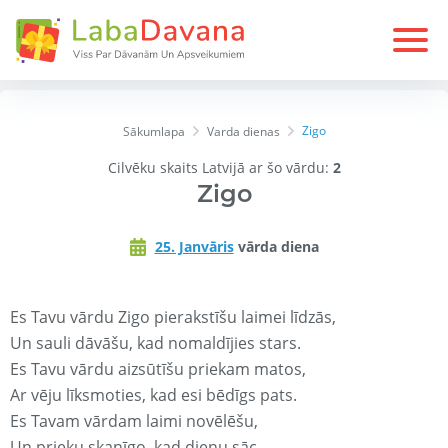
Zigo
Sākumlapa
Varda dienas
Cilvēku skaits Latvijā ar šo vārdu:
2
Zigo
25. Janvāris
vārda diena
Es Tavu vārdu Zigo pierakstīšu laimei līdzās,
Un sauli dāvāšu, kad nomaldījies stars.
Es Tavu vārdu aizsūtīšu priekam matos,
Ar vēju līksmoties, kad esi bēdīgs pats.
Es Tavam vārdam laimi novēlēšu,
Un prieku skanīgo, kad dienu sāc.