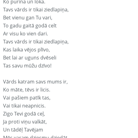
Ko purina un loka.
Tavs vārds ir tikai ziedlapiņa,
Bet vienu gan Tu vari,
To gadu gaitā godā celt
Ar visu ko vien dari.
Tavs vārds ir tikai ziedlapiņa,
Kas laika vējos plīvo,
Bet lai ar uguns dvēseli
Tas savu mūžu dzīvo!
Vārds katram savs mums ir,
Ko māte, tēvs ir licis.
Vai pašiem patīk tas,
Vai tikai neapnicis.
Zigo Tevi godā ceļ,
Ja proti viņu valkāt,
Un tādēļ Tavējam
Mēs varam dziesmu dziedāt.