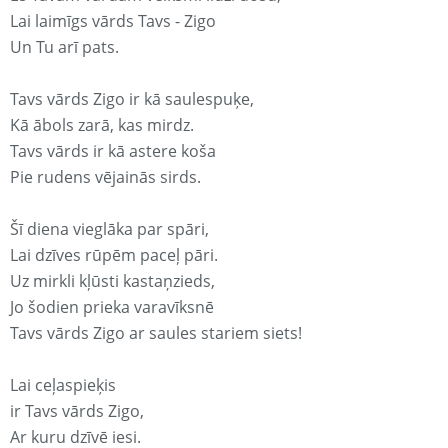
Lai laimīgs vārds Tavs - Zigo
Un Tu arī pats.
Tavs vārds Zigo ir kā saulespuķe,
Kā ābols zarā, kas mirdz.
Tavs vārds ir kā astere koša
Pie rudens vējainās sirds.
Šī diena vieglāka par spāri,
Lai dzīves rūpēm paceļ pāri.
Uz mirkli kļūsti kastaņzieds,
Jo šodien prieka varavīksnē
Tavs vārds Zigo ar saules stariem siets!
Lai ceļaspieķis
ir Tavs vārds Zigo,
Ar kuru dzīvē iesi.