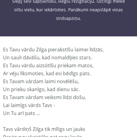
Slēpj sevī sapņainību, vieglu rezignāciju. Uzcītīgi meklē
siltu vietu, kur iekārtoties. Panākumi neapslāpē viņas
sirdsapziņu.
Es Tavu vārdu Zilga pierakstīšu laimei līdzās,
Un sauli dāvāšu, kad nomaldījies stars.
Es Tavu vārdu aizsūtīšu priekam matos,
Ar vēju līksmoties, kad esi bēdīgs pats.
Es Tavam vārdam laimi novēlēšu,
Un prieku skanīgo, kad dienu sāc.
Es Tavam vārdam veiksmi līdzi došu,
Lai laimīgs vārds Tavs -
Un Tu arī pats ...
Tavs vārdiņš Zilga tik mīligs un jauks