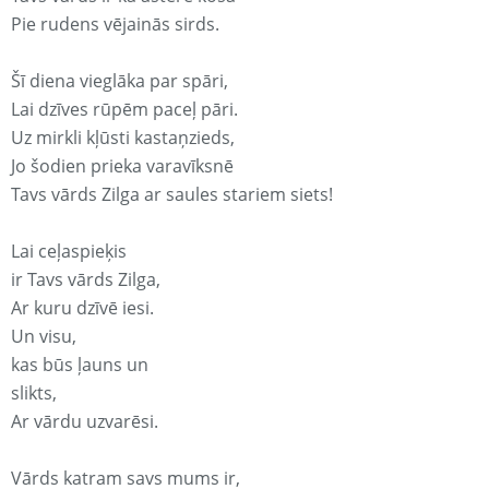
Pie rudens vējainās sirds.
Šī diena vieglāka par spāri,
Lai dzīves rūpēm paceļ pāri.
Uz mirkli kļūsti kastaņzieds,
Jo šodien prieka varavīksnē
Tavs vārds Zilga ar saules stariem siets!
Lai ceļaspieķis
ir Tavs vārds Zilga,
Ar kuru dzīvē iesi.
Un visu,
kas būs ļauns un
slikts,
Ar vārdu uzvarēsi.
Vārds katram savs mums ir,