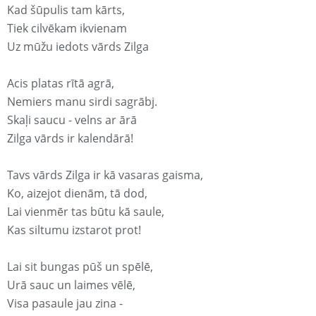
Kad šūpulis tam kārts,
Tiek cilvēkam ikvienam
Uz mūžu iedots vārds Zilga
Acis platas rītā agrā,
Nemiers manu sirdi sagrābj.
Skaļi saucu - velns ar ārā
Zilga vārds ir kalendārā!
Tavs vārds Zilga ir kā vasaras gaisma,
Ko, aizejot dienām, tā dod,
Lai vienmēr tas būtu kā saule,
Kas siltumu izstarot prot!
Lai sit bungas pūš un spēlē,
Urā sauc un laimes vēlē,
Visa pasaule jau zina -