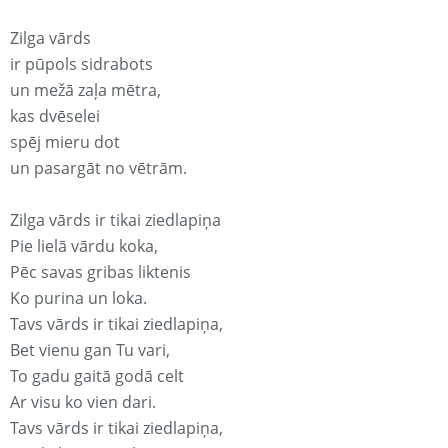
Zilga vārds
ir pūpols sidrabots
un mežā zaļa mētra,
kas dvēselei
spēj mieru dot
un pasargāt no vētrām.
Zilga vārds ir tikai ziedlapiņa
Pie lielā vārdu koka,
Pēc savas gribas liktenis
Ko purina un loka.
Tavs vārds ir tikai ziedlapiņa,
Bet vienu gan Tu vari,
To gadu gaitā godā celt
Ar visu ko vien dari.
Tavs vārds ir tikai ziedlapiņa,