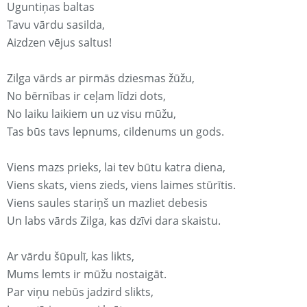
Uguntiņas baltas
Tavu vārdu sasilda,
Aizdzen vējus saltus!
Zilga vārds ar pirmās dziesmas žūžu,
No bērnības ir ceļam līdzi dots,
No laiku laikiem un uz visu mūžu,
Tas būs tavs lepnums, cildenums un gods.
Viens mazs prieks, lai tev būtu katra diena,
Viens skats, viens zieds, viens laimes stūrītis.
Viens saules stariņš un mazliet debesis
Un labs vārds Zilga, kas dzīvi dara skaistu.
Ar vārdu šūpulī, kas likts,
Mums lemts ir mūžu nostaigāt.
Par viņu nebūs jadzird slikts,