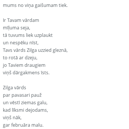
mums no viņa gaišumam tiek.
Ir Tavam vārdam
mīļuma seja,
tā tuvums liek uzplaukt
un nespēku nīst,
Tavs vārds Zilga uzzied gleznā,
to rotā ar dzeju,
jo Taviem draugiem
viņš dārgakmens īsts.
Zilga vārds
par pavasari pauž
un vēstī ziemas galu,
kad līksmi dejodams,
viņš nāk,
gar februāra malu.