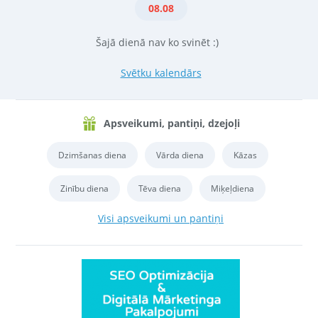
08.08
Šajā dienā nav ko svinēt :)
Svētku kalendārs
Apsveikumi, pantiņi, dzejoļi
Dzimšanas diena
Vārda diena
Kāzas
Zinību diena
Tēva diena
Miķeļdiena
Visi apsveikumi un pantiņi