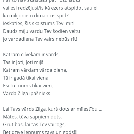
Par to nav skaistāks pat rozu lauks
vai esi redzējusi/is kā ezers atspidot saulei
kā milijoniem dimantos spīd?
Ieskaties, šis skaistums Tevi mīt!
Daudz mīļu vardu Tev šodien veltu
jo vardadiena Tev vairs nebūs rīt!
Katram cilvēkam ir vārds,
Tas ir ļoti, ļoti mīļš.
Katram vārdam vārda diena,
Tā ir gadā tikai viena!
Esi tu mums tikai vien,
Vārda Zilga īpašnieks
Lai Tavs vārds Zilga, kurš dots ar mīlestību ...
Mātes, tēva sapņiem dots,
Grūtībās, lai tas Tev vairogs,
Bet dzīvē lepnums tavs un gods!!!