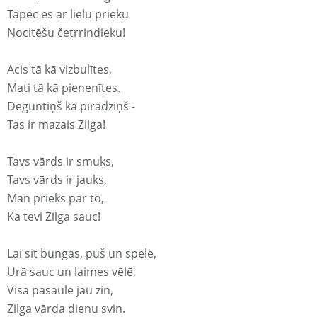
Tāpēc es ar lielu prieku
Nocitēšu četrrindieku!
Acis tā kā vizbulītes,
Mati tā kā pienenītes.
Deguntiņš kā pīrādziņš -
Tas ir mazais Zilga!
Tavs vārds ir smuks,
Tavs vārds ir jauks,
Man prieks par to,
Ka tevi Zilga sauc!
Lai sit bungas, pūš un spēlē,
Urā sauc un laimes vēlē,
Visa pasaule jau zin,
Zilga vārda dienu svin.