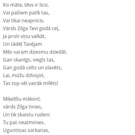
Ko māte, tēvs ir licis.
Vai pašiem patīk tas,
Vai tikai neapnicis.
Vārds Zilga Tevi godā ceļ,
Ja proti viņu valkāt,
Un tādēļ Tavējam
Mēs varam dziesmu dziedāt.
Gan skanīgs, viegls tas,
Gan godā celts un slavēts,
Lai, mūžu dzīvojot,
Tas top vēl vairāk mīlēts!
Miķelīšu mākonī,
vārds Zilga tinies,
Un tik skaistu rudeni
Tu pat neatminies.
Uguntiņas sarkanas,