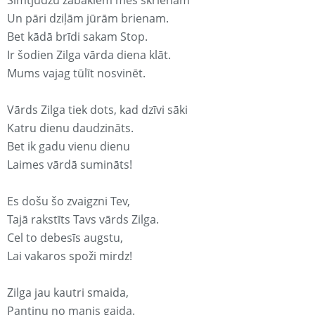
Simtjūdžu zābakiem mēs skrienam
Un pāri dziļām jūrām brienam.
Bet kādā brīdi sakam Stop.
Ir šodien Zilga vārda diena klāt.
Mums vajag tūlīt nosvinēt.
Vārds Zilga tiek dots, kad dzīvi sāki
Katru dienu daudzināts.
Bet ik gadu vienu dienu
Laimes vārdā sumināts!
Es došu šo zvaigzni Tev,
Tajā rakstīts Tavs vārds Zilga.
Cel to debesīs augstu,
Lai vakaros spoži mirdz!
Zilga jau kautri smaida,
Pantiņu no manis gaida.