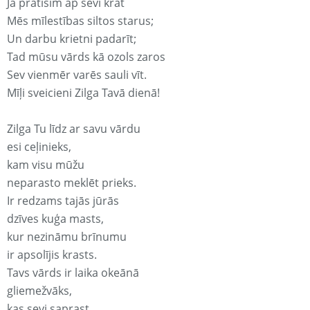
Ja pratīsim ap sevi krāt
Mēs mīlestības siltos starus;
Un darbu krietni padarīt;
Tad mūsu vārds kā ozols zaros
Sev vienmēr varēs sauli vīt.
Mīļi sveicieni Zilga Tavā dienā!
Zilga Tu līdz ar savu vārdu
esi ceļinieks,
kam visu mūžu
neparasto meklēt prieks.
Ir redzams tajās jūrās
dzīves kuģa masts,
kur nezināmu brīnumu
ir apsolījis krasts.
Tavs vārds ir laika okeānā
gliemežvāks,
kas sevi saprast