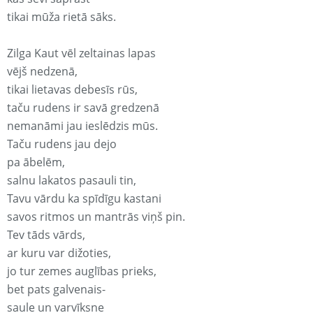
tikai mūža rietā sāks.
Zilga Kaut vēl zeltainas lapas
vējš nedzenā,
tikai lietavas debesīs rūs,
taču rudens ir savā gredzenā
nemanāmi jau ieslēdzis mūs.
Taču rudens jau dejo
pa ābelēm,
salnu lakatos pasauli tin,
Tavu vārdu ka spīdīgu kastani
savos ritmos un mantrās viņš pin.
Tev tāds vārds,
ar kuru var dižoties,
jo tur zemes auglības prieks,
bet pats galvenais-
saule un varvīksne