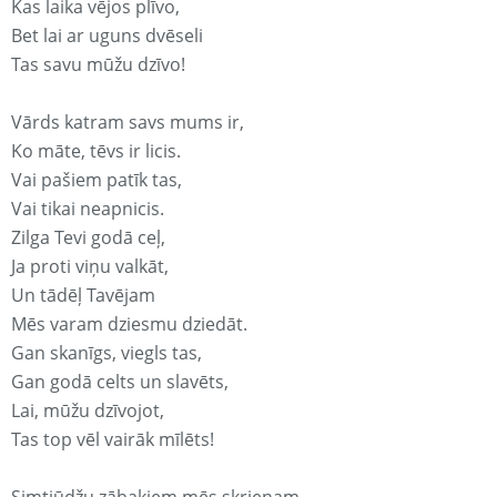
Kas laika vējos plīvo,
Bet lai ar uguns dvēseli
Tas savu mūžu dzīvo!
Vārds katram savs mums ir,
Ko māte, tēvs ir licis.
Vai pašiem patīk tas,
Vai tikai neapnicis.
Zilga Tevi godā ceļ,
Ja proti viņu valkāt,
Un tādēļ Tavējam
Mēs varam dziesmu dziedāt.
Gan skanīgs, viegls tas,
Gan godā celts un slavēts,
Lai, mūžu dzīvojot,
Tas top vēl vairāk mīlēts!