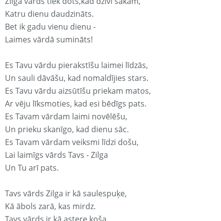
Zilga vārds tiek dots,kad dzīvi sākam,
Katru dienu daudzināts.
Bet ik gadu vienu dienu -
Laimes vārdā sumināts!
Es Tavu vārdu pierakstīšu laimei līdzās,
Un sauli dāvāšu, kad nomaldījies stars.
Es Tavu vārdu aizsūtīšu priekam matos,
Ar vēju līksmoties, kad esi bēdīgs pats.
Es Tavam vārdam laimi novēlēšu,
Un prieku skanīgo, kad dienu sāc.
Es Tavam vārdam veiksmi līdzi došu,
Lai laimīgs vārds Tavs - Zilga
Un Tu arī pats.
Tavs vārds Zilga ir kā saulespuķe,
Kā ābols zarā, kas mirdz.
Tavs vārds ir kā astere koša