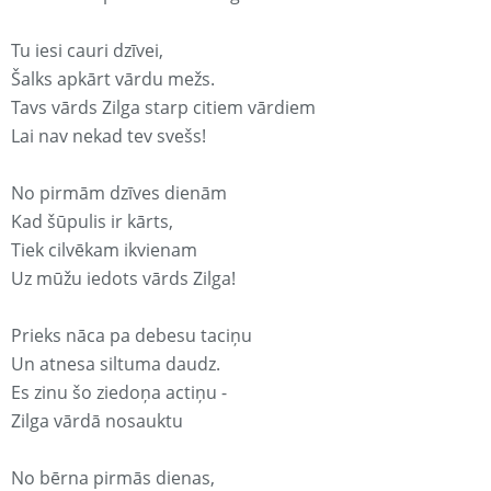
Tu iesi cauri dzīvei,
Šalks apkārt vārdu mežs.
Tavs vārds Zilga starp citiem vārdiem
Lai nav nekad tev svešs!
No pirmām dzīves dienām
Kad šūpulis ir kārts,
Tiek cilvēkam ikvienam
Uz mūžu iedots vārds Zilga!
Prieks nāca pa debesu taciņu
Un atnesa siltuma daudz.
Es zinu šo ziedoņa actiņu -
Zilga vārdā nosauktu
No bērna pirmās dienas,