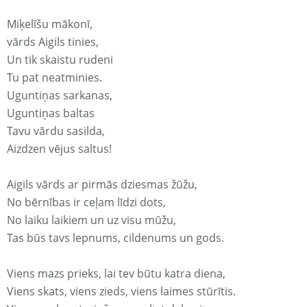
Miķelīšu mākonī,
vārds Aigils tinies,
Un tik skaistu rudeni
Tu pat neatminies.
Uguntiņas sarkanas,
Uguntiņas baltas
Tavu vārdu sasilda,
Aizdzen vējus saltus!
Aigils vārds ar pirmās dziesmas žūžu,
No bērnības ir ceļam līdzi dots,
No laiku laikiem un uz visu mūžu,
Tas būs tavs lepnums, cildenums un gods.
Viens mazs prieks, lai tev būtu katra diena,
Viens skats, viens zieds, viens laimes stūrītis.