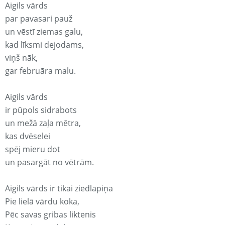
Aigils vārds
par pavasari pauž
un vēstī ziemas galu,
kad līksmi dejodams,
viņš nāk,
gar februāra malu.
Aigils vārds
ir pūpols sidrabots
un mežā zaļa mētra,
kas dvēselei
spēj mieru dot
un pasargāt no vētrām.
Aigils vārds ir tikai ziedlapiņa
Pie lielā vārdu koka,
Pēc savas gribas liktenis