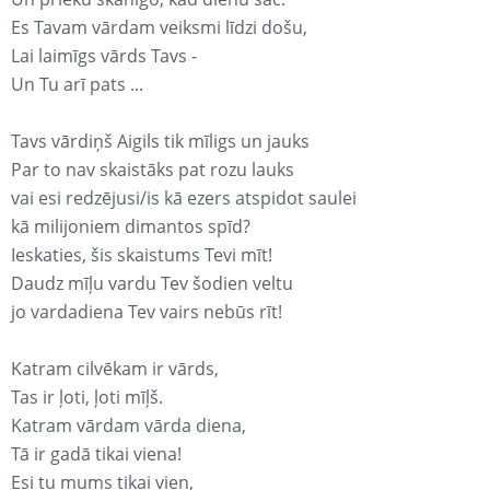
Es Tavam vārdam veiksmi līdzi došu,
Lai laimīgs vārds Tavs -
Un Tu arī pats ...
Tavs vārdiņš Aigils tik mīligs un jauks
Par to nav skaistāks pat rozu lauks
vai esi redzējusi/is kā ezers atspidot saulei
kā milijoniem dimantos spīd?
Ieskaties, šis skaistums Tevi mīt!
Daudz mīļu vardu Tev šodien veltu
jo vardadiena Tev vairs nebūs rīt!
Katram cilvēkam ir vārds,
Tas ir ļoti, ļoti mīļš.
Katram vārdam vārda diena,
Tā ir gadā tikai viena!
Esi tu mums tikai vien,