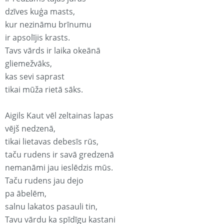
dzīves kuģa masts,
kur nezināmu brīnumu
ir apsolījis krasts.
Tavs vārds ir laika okeānā
gliemežvāks,
kas sevi saprast
tikai mūža rietā sāks.
Aigils Kaut vēl zeltainas lapas
vējš nedzenā,
tikai lietavas debesīs rūs,
taču rudens ir savā gredzenā
nemanāmi jau ieslēdzis mūs.
Taču rudens jau dejo
pa ābelēm,
salnu lakatos pasauli tin,
Tavu vārdu ka spīdīgu kastani