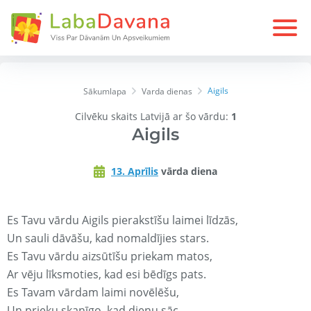
Aigils
Sākumlapa
Varda dienas
Cilvēku skaits Latvijā ar šo vārdu:
1
Aigils
13. Aprīlis
vārda diena
Es Tavu vārdu Aigils pierakstīšu laimei līdzās,
Un sauli dāvāšu, kad nomaldījies stars.
Es Tavu vārdu aizsūtīšu priekam matos,
Ar vēju līksmoties, kad esi bēdīgs pats.
Es Tavam vārdam laimi novēlēšu,
Un prieku skanīgo, kad dienu sāc.