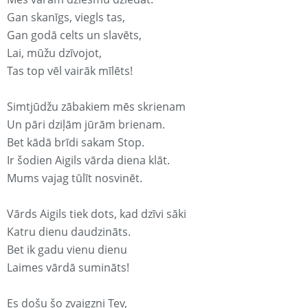
Gan skanīgs, viegls tas,
Gan godā celts un slavēts,
Lai, mūžu dzīvojot,
Tas top vēl vairāk mīlēts!
Simtjūdžu zābakiem mēs skrienam
Un pāri dziļām jūrām brienam.
Bet kādā brīdi sakam Stop.
Ir šodien Aigils vārda diena klāt.
Mums vajag tūlīt nosvinēt.
Vārds Aigils tiek dots, kad dzīvi sāki
Katru dienu daudzināts.
Bet ik gadu vienu dienu
Laimes vārdā sumināts!
Es došu šo zvaigzni Tev,