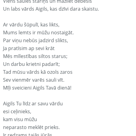
Viens saules stariņš un mazliet debesis
Un labs vārds Aigils, kas dzīvi dara skaistu.
Ar vārdu šūpulī, kas likts,
Mums lemts ir mūžu nostaigāt.
Par viņu nebūs jadzird slikts,
Ja pratīsim ap sevi krāt
Mēs mīlestības siltos starus;
Un darbu krietni padarīt;
Tad mūsu vārds kā ozols zaros
Sev vienmēr varēs sauli vīt.
Mīļi sveicieni Aigils Tavā dienā!
Aigils Tu līdz ar savu vārdu
esi ceļinieks,
kam visu mūžu
neparasto meklēt prieks.
Ir redzams tajās jūrās