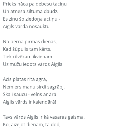
Prieks nāca pa debesu taciņu
Un atnesa siltuma daudz.
Es zinu šo ziedoņa actiņu -
Aigils vārdā nosauktu
No bērna pirmās dienas,
Kad šūpulis tam kārts,
Tiek cilvēkam ikvienam
Uz mūžu iedots vārds Aigils
Acis platas rītā agrā,
Nemiers manu sirdi sagrābj.
Skaļi saucu - velns ar ārā
Aigils vārds ir kalendārā!
Tavs vārds Aigils ir kā vasaras gaisma,
Ko, aizejot dienām, tā dod,