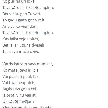
Ko purina un loka.
Tavs vārds ir tikai ziedlapiņa,
Bet vienu gan Tu vari,
To gadu gaitā godā celt
Ar visu ko vien dari.
Tavs vārds ir tikai ziedlapiņa,
Kas laika vējos plīvo,
Bet lai ar uguns dvēseli
Tas savu mūžu dzīvo!
Vārds katram savs mums ir,
Ko māte, tēvs ir licis.
Vai pašiem patīk tas,
Vai tikai neapnicis.
Aigils Tevi godā ceļ,
Ja proti viņu valkāt,
Un tādēļ Tavējam
Mēs varam dziesmu dziedāt.