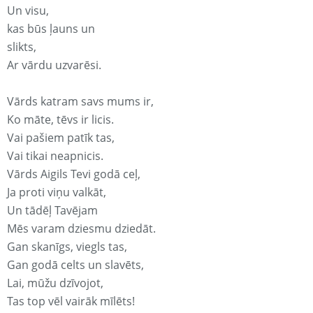
Un visu,
kas būs ļauns un
slikts,
Ar vārdu uzvarēsi.
Vārds katram savs mums ir,
Ko māte, tēvs ir licis.
Vai pašiem patīk tas,
Vai tikai neapnicis.
Vārds Aigils Tevi godā ceļ,
Ja proti viņu valkāt,
Un tādēļ Tavējam
Mēs varam dziesmu dziedāt.
Gan skanīgs, viegls tas,
Gan godā celts un slavēts,
Lai, mūžu dzīvojot,
Tas top vēl vairāk mīlēts!