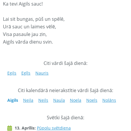
Ka tevi Aigils sauc!
Lai sit bungas, pūš un spēlē,
Urā sauc un laimes vēlē,
Visa pasaule jau zin,
Aigils vārda dienu svin.
Citi vārdi šajā dienā:
Egils
Egīls
Nauris
Citi kalendārā neierakstītie vārdi šajā dienā:
Aigils
Neila
Neils
Naula
Noela
Noels
Nolāns
Svētki šajā dienā:
13. Aprīlis:
Pūpolu svētdiena