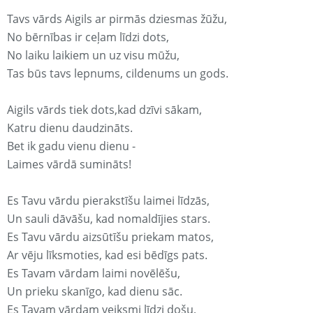
Tavs vārds Aigils ar pirmās dziesmas žūžu,
No bērnības ir ceļam līdzi dots,
No laiku laikiem un uz visu mūžu,
Tas būs tavs lepnums, cildenums un gods.
Aigils vārds tiek dots,kad dzīvi sākam,
Katru dienu daudzināts.
Bet ik gadu vienu dienu -
Laimes vārdā sumināts!
Es Tavu vārdu pierakstīšu laimei līdzās,
Un sauli dāvāšu, kad nomaldījies stars.
Es Tavu vārdu aizsūtīšu priekam matos,
Ar vēju līksmoties, kad esi bēdīgs pats.
Es Tavam vārdam laimi novēlēšu,
Un prieku skanīgo, kad dienu sāc.
Es Tavam vārdam veiksmi līdzi došu,