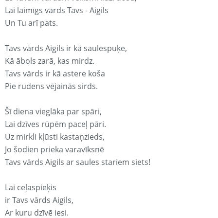
Lai laimīgs vārds Tavs - Aigils
Un Tu arī pats.
Tavs vārds Aigils ir kā saulespuķe,
Kā ābols zarā, kas mirdz.
Tavs vārds ir kā astere koša
Pie rudens vējainās sirds.
Šī diena vieglāka par spāri,
Lai dzīves rūpēm paceļ pāri.
Uz mirkli kļūsti kastaņzieds,
Jo šodien prieka varavīksnē
Tavs vārds Aigils ar saules stariem siets!
Lai ceļaspieķis
ir Tavs vārds Aigils,
Ar kuru dzīvē iesi.