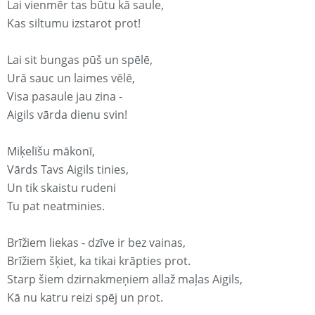
Lai vienmēr tas būtu kā saule,
Kas siltumu izstarot prot!
Lai sit bungas pūš un spēlē,
Urā sauc un laimes vēlē,
Visa pasaule jau zina -
Aigils vārda dienu svin!
Miķelīšu mākonī,
Vārds Tavs Aigils tinies,
Un tik skaistu rudeni
Tu pat neatminies.
Brīžiem liekas - dzīve ir bez vainas,
Brīžiem šķiet, ka tikai krāpties prot.
Starp šiem dzirnakmeņiem allaž maļas Aigils,
Kā nu katru reizi spēj un prot.