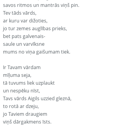
savos ritmos un mantrās viņš pin.
Tev tāds vārds,
ar kuru var dižoties,
jo tur zemes auglības prieks,
bet pats galvenais-
saule un varvīksne
mums no viņa gaišumam tiek.
Ir Tavam vārdam
mīļuma seja,
tā tuvums liek uzplaukt
un nespēku nīst,
Tavs vārds Aigils uzzied gleznā,
to rotā ar dzeju,
jo Taviem draugiem
viņš dārgakmens īsts.