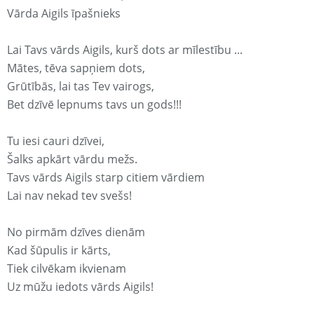
Vārda Aigils īpašnieks
Lai Tavs vārds Aigils, kurš dots ar mīlestību ...
Mātes, tēva sapņiem dots,
Grūtībās, lai tas Tev vairogs,
Bet dzīvē lepnums tavs un gods!!!
Tu iesi cauri dzīvei,
Šalks apkārt vārdu mežs.
Tavs vārds Aigils starp citiem vārdiem
Lai nav nekad tev svešs!
No pirmām dzīves dienām
Kad šūpulis ir kārts,
Tiek cilvēkam ikvienam
Uz mūžu iedots vārds Aigils!