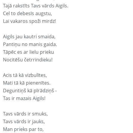
Tajā rakstīts Tavs vārds Aigils.
Cel to debesīs augstu,
Lai vakaros spoži mirdz!
Aigils jau kautri smaida,
Pantiņu no manis gaida.
Tāpēc es ar lielu prieku
Nocitēšu četrrindieku!
Acis tā kā vizbulītes,
Mati tā kā pienenītes.
Deguntiņš kā pīrādziņš -
Tas ir mazais Aigils!
Tavs vārds ir smuks,
Tavs vārds ir jauks,
Man prieks par to,