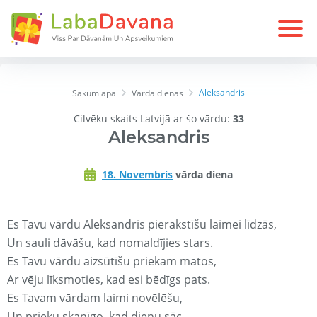
Aleksandris
Sākumlapa
Varda dienas
Cilvēku skaits Latvijā ar šo vārdu:
33
Aleksandris
18. Novembris
vārda diena
Es Tavu vārdu Aleksandris pierakstīšu laimei līdzās,
Un sauli dāvāšu, kad nomaldījies stars.
Es Tavu vārdu aizsūtīšu priekam matos,
Ar vēju līksmoties, kad esi bēdīgs pats.
Es Tavam vārdam laimi novēlēšu,
Un prieku skanīgo, kad dienu sāc.