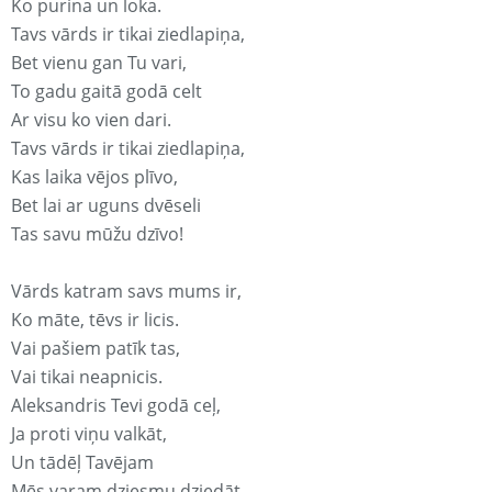
Ko purina un loka.
Tavs vārds ir tikai ziedlapiņa,
Bet vienu gan Tu vari,
To gadu gaitā godā celt
Ar visu ko vien dari.
Tavs vārds ir tikai ziedlapiņa,
Kas laika vējos plīvo,
Bet lai ar uguns dvēseli
Tas savu mūžu dzīvo!
Vārds katram savs mums ir,
Ko māte, tēvs ir licis.
Vai pašiem patīk tas,
Vai tikai neapnicis.
Aleksandris Tevi godā ceļ,
Ja proti viņu valkāt,
Un tādēļ Tavējam
Mēs varam dziesmu dziedāt.