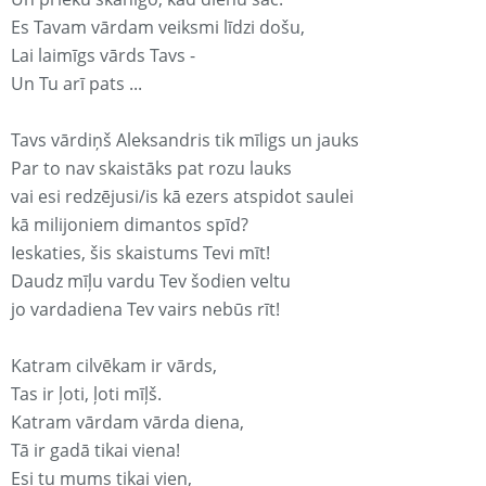
Es Tavam vārdam veiksmi līdzi došu,
Lai laimīgs vārds Tavs -
Un Tu arī pats ...
Tavs vārdiņš Aleksandris tik mīligs un jauks
Par to nav skaistāks pat rozu lauks
vai esi redzējusi/is kā ezers atspidot saulei
kā milijoniem dimantos spīd?
Ieskaties, šis skaistums Tevi mīt!
Daudz mīļu vardu Tev šodien veltu
jo vardadiena Tev vairs nebūs rīt!
Katram cilvēkam ir vārds,
Tas ir ļoti, ļoti mīļš.
Katram vārdam vārda diena,
Tā ir gadā tikai viena!
Esi tu mums tikai vien,