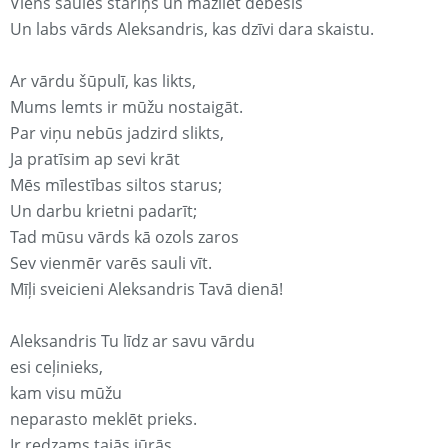
Viens saules stariņš un mazliet debesis
Un labs vārds Aleksandris, kas dzīvi dara skaistu.
Ar vārdu šūpulī, kas likts,
Mums lemts ir mūžu nostaigāt.
Par viņu nebūs jadzird slikts,
Ja pratīsim ap sevi krāt
Mēs mīlestības siltos starus;
Un darbu krietni padarīt;
Tad mūsu vārds kā ozols zaros
Sev vienmēr varēs sauli vīt.
Mīļi sveicieni Aleksandris Tavā dienā!
Aleksandris Tu līdz ar savu vārdu
esi ceļinieks,
kam visu mūžu
neparasto meklēt prieks.
Ir redzams tajās jūrās