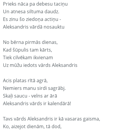
Prieks nāca pa debesu taciņu
Un atnesa siltuma daudz.
Es zinu šo ziedoņa actiņu -
Aleksandris vārdā nosauktu
No bērna pirmās dienas,
Kad šūpulis tam kārts,
Tiek cilvēkam ikvienam
Uz mūžu iedots vārds Aleksandris
Acis platas rītā agrā,
Nemiers manu sirdi sagrābj.
Skaļi saucu - velns ar ārā
Aleksandris vārds ir kalendārā!
Tavs vārds Aleksandris ir kā vasaras gaisma,
Ko, aizejot dienām, tā dod,