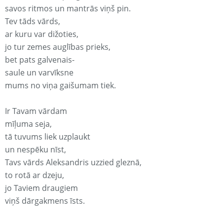
savos ritmos un mantrās viņš pin.
Tev tāds vārds,
ar kuru var dižoties,
jo tur zemes auglības prieks,
bet pats galvenais-
saule un varvīksne
mums no viņa gaišumam tiek.
Ir Tavam vārdam
mīļuma seja,
tā tuvums liek uzplaukt
un nespēku nīst,
Tavs vārds Aleksandris uzzied gleznā,
to rotā ar dzeju,
jo Taviem draugiem
viņš dārgakmens īsts.