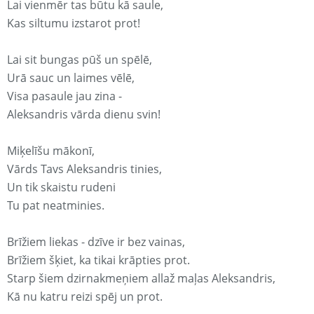
Lai vienmēr tas būtu kā saule,
Kas siltumu izstarot prot!
Lai sit bungas pūš un spēlē,
Urā sauc un laimes vēlē,
Visa pasaule jau zina -
Aleksandris vārda dienu svin!
Miķelīšu mākonī,
Vārds Tavs Aleksandris tinies,
Un tik skaistu rudeni
Tu pat neatminies.
Brīžiem liekas - dzīve ir bez vainas,
Brīžiem šķiet, ka tikai krāpties prot.
Starp šiem dzirnakmeņiem allaž maļas Aleksandris,
Kā nu katru reizi spēj un prot.