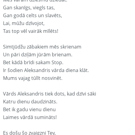
Gan skanīgs, viegls tas,
Gan godā celts un slavēts,
Lai, mūžu dzīvojot,
Tas top vēl vairāk mīlēts!
Simtjūdžu zābakiem mēs skrienam
Un pāri dziļām jūrām brienam.
Bet kādā brīdi sakam Stop.
Ir šodien Aleksandris vārda diena klāt.
Mums vajag tūlīt nosvinēt.
Vārds Aleksandris tiek dots, kad dzīvi sāki
Katru dienu daudzināts.
Bet ik gadu vienu dienu
Laimes vārdā sumināts!
Es došu šo zvaigzni Tev,