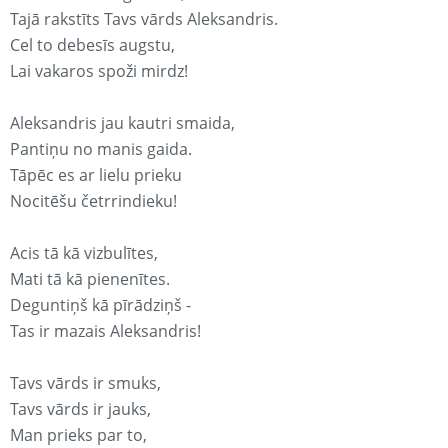
Tajā rakstīts Tavs vārds Aleksandris.
Cel to debesīs augstu,
Lai vakaros spoži mirdz!
Aleksandris jau kautri smaida,
Pantiņu no manis gaida.
Tāpēc es ar lielu prieku
Nocitēšu četrrindieku!
Acis tā kā vizbulītes,
Mati tā kā pienenītes.
Deguntiņš kā pīrādziņš -
Tas ir mazais Aleksandris!
Tavs vārds ir smuks,
Tavs vārds ir jauks,
Man prieks par to,