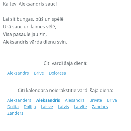
Ka tevi Aleksandris sauc!
Lai sit bungas, pūš un spēlē,
Urā sauc un laimes vēlē,
Visa pasaule jau zin,
Aleksandris vārda dienu svin.
Citi vārdi šajā dienā:
Aleksandrs
Brīve
Doloresa
Citi kalendārā neierakstītie vārdi šajā dienā:
Aleksanders
Aleksandris
Alesandrs
Brīvīte
Brīva
Dolita
Dollija
Laisve
Latvis
Latvīte
Zandars
Zanders