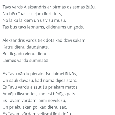
Tavs vārds Aleksandris ar pirmās dziesmas žūžu,
No bērnības ir ceļam līdzi dots,
No laiku laikiem un uz visu mūžu,
Tas būs tavs lepnums, cildenums un gods.
Aleksandris vārds tiek dots,kad dzīvi sākam,
Katru dienu daudzināts.
Bet ik gadu vienu dienu -
Laimes vārdā sumināts!
Es Tavu vārdu pierakstīšu laimei līdzās,
Un sauli dāvāšu, kad nomaldījies stars.
Es Tavu vārdu aizsūtīšu priekam matos,
Ar vēju līksmoties, kad esi bēdīgs pats.
Es Tavam vārdam laimi novēlēšu,
Un prieku skanīgo, kad dienu sāc.
Es Tavam vārdam veiksmi līdzi došu,