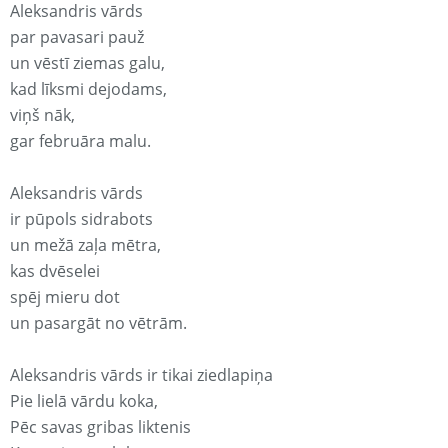
Aleksandris vārds
par pavasari pauž
un vēstī ziemas galu,
kad līksmi dejodams,
viņš nāk,
gar februāra malu.
Aleksandris vārds
ir pūpols sidrabots
un mežā zaļa mētra,
kas dvēselei
spēj mieru dot
un pasargāt no vētrām.
Aleksandris vārds ir tikai ziedlapiņa
Pie lielā vārdu koka,
Pēc savas gribas liktenis