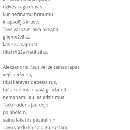
dzīves kuģa masts,
kur nezināmu brīnumu
ir apsolījis krasts.
Tavs vārds ir laika okeānā
gliemežvāks,
kas sevi saprast
tikai mūža rietā sāks.
Aleksandris Kaut vēl zeltainas lapas
vējš nedzenā,
tikai lietavas debesīs rūs,
taču rudens ir savā gredzenā
nemanāmi jau ieslēdzis mūs.
Taču rudens jau dejo
pa ābelēm,
salnu lakatos pasauli tin,
Tavu vārdu ka spīdīgu kastani