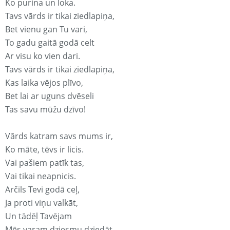
Ko purina un loka.
Tavs vārds ir tikai ziedlapiņa,
Bet vienu gan Tu vari,
To gadu gaitā godā celt
Ar visu ko vien dari.
Tavs vārds ir tikai ziedlapiņa,
Kas laika vējos plīvo,
Bet lai ar uguns dvēseli
Tas savu mūžu dzīvo!
Vārds katram savs mums ir,
Ko māte, tēvs ir licis.
Vai pašiem patīk tas,
Vai tikai neapnicis.
Arčils Tevi godā ceļ,
Ja proti viņu valkāt,
Un tādēļ Tavējam
Mēs varam dziesmu dziedāt.