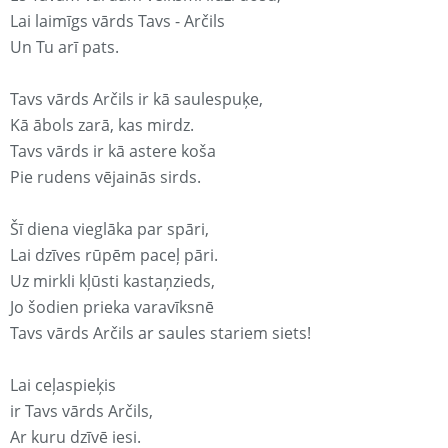
Lai laimīgs vārds Tavs - Arčils
Un Tu arī pats.
Tavs vārds Arčils ir kā saulespuķe,
Kā ābols zarā, kas mirdz.
Tavs vārds ir kā astere koša
Pie rudens vējainās sirds.
Šī diena vieglāka par spāri,
Lai dzīves rūpēm paceļ pāri.
Uz mirkli kļūsti kastaņzieds,
Jo šodien prieka varavīksnē
Tavs vārds Arčils ar saules stariem siets!
Lai ceļaspieķis
ir Tavs vārds Arčils,
Ar kuru dzīvē iesi.