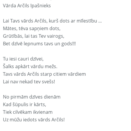
Vārda Arčils īpašnieks
Lai Tavs vārds Arčils, kurš dots ar mīlestību ...
Mātes, tēva sapņiem dots,
Grūtībās, lai tas Tev vairogs,
Bet dzīvē lepnums tavs un gods!!!
Tu iesi cauri dzīvei,
Šalks apkārt vārdu mežs.
Tavs vārds Arčils starp citiem vārdiem
Lai nav nekad tev svešs!
No pirmām dzīves dienām
Kad šūpulis ir kārts,
Tiek cilvēkam ikvienam
Uz mūžu iedots vārds Arčils!