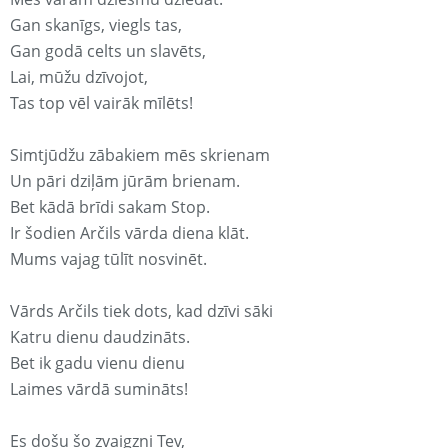
Gan skanīgs, viegls tas,
Gan godā celts un slavēts,
Lai, mūžu dzīvojot,
Tas top vēl vairāk mīlēts!
Simtjūdžu zābakiem mēs skrienam
Un pāri dziļām jūrām brienam.
Bet kādā brīdi sakam Stop.
Ir šodien Arčils vārda diena klāt.
Mums vajag tūlīt nosvinēt.
Vārds Arčils tiek dots, kad dzīvi sāki
Katru dienu daudzināts.
Bet ik gadu vienu dienu
Laimes vārdā sumināts!
Es došu šo zvaigzni Tev,