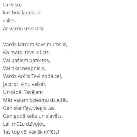
Un visu,
kas būs ļauns un
slikts,
Ar vārdu uzvarēsi.
Vārds katram savs mums ir,
Ko māte, tēvs ir licis.
Vai pašiem patīk tas,
Vai tikai neapnicis.
Vārds Arčils Tevi godā ceļ,
Ja proti viņu valkāt,
Un tādēļ Tavējam
Mēs varam dziesmu dziedāt.
Gan skanīgs, viegls tas,
Gan godā celts un slavēts,
Lai, mūžu dzīvojot,
Tas top vēl vairāk mīlēts!