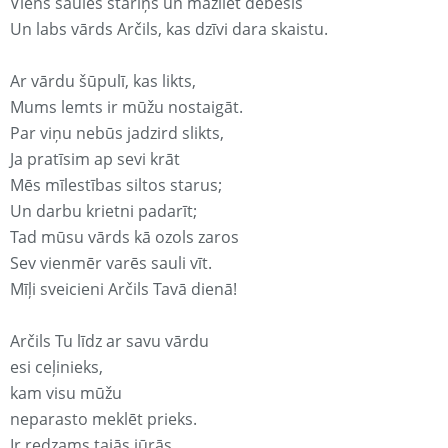
Viens saules stariņš un mazliet debesis
Un labs vārds Arčils, kas dzīvi dara skaistu.
Ar vārdu šūpulī, kas likts,
Mums lemts ir mūžu nostaigāt.
Par viņu nebūs jadzird slikts,
Ja pratīsim ap sevi krāt
Mēs mīlestības siltos starus;
Un darbu krietni padarīt;
Tad mūsu vārds kā ozols zaros
Sev vienmēr varēs sauli vīt.
Mīļi sveicieni Arčils Tavā dienā!
Arčils Tu līdz ar savu vārdu
esi ceļinieks,
kam visu mūžu
neparasto meklēt prieks.
Ir redzams tajās jūrās