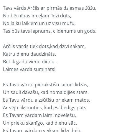
Tavs vārds Arčils ar pirmās dziesmas žūžu,
No bērnības ir ceļam līdzi dots,
No laiku laikiem un uz visu mūžu,
Tas būs tavs lepnums, cildenums un gods.
Arčils vārds tiek dots,kad dzīvi sākam,
Katru dienu daudzināts.
Bet ik gadu vienu dienu -
Laimes vārdā sumināts!
Es Tavu vārdu pierakstīšu laimei līdzās,
Un sauli dāvāšu, kad nomaldījies stars.
Es Tavu vārdu aizsūtīšu priekam matos,
Ar vēju līksmoties, kad esi bēdīgs pats.
Es Tavam vārdam laimi novēlēšu,
Un prieku skanīgo, kad dienu sāc.
Es Tavam vārdam veiksmi līdzi došu,