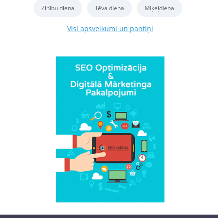
Zinību diena
Tēva diena
Miķeļdiena
Visi apsveikumi un pantiņi