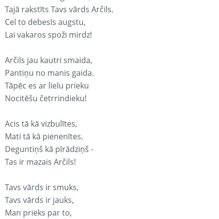
Tajā rakstīts Tavs vārds Arčils.
Cel to debesīs augstu,
Lai vakaros spoži mirdz!
Arčils jau kautri smaida,
Pantiņu no manis gaida.
Tāpēc es ar lielu prieku
Nocitēšu četrrindieku!
Acis tā kā vizbulītes,
Mati tā kā pienenītes.
Deguntiņš kā pīrādziņš -
Tas ir mazais Arčils!
Tavs vārds ir smuks,
Tavs vārds ir jauks,
Man prieks par to,