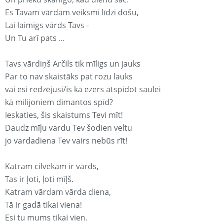
Es Tavam vārdam veiksmi līdzi došu,
Lai laimīgs vārds Tavs -
Un Tu arī pats ...
Tavs vārdiņš Arčils tik mīligs un jauks
Par to nav skaistāks pat rozu lauks
vai esi redzējusi/is kā ezers atspidot saulei
kā milijoniem dimantos spīd?
Ieskaties, šis skaistums Tevi mīt!
Daudz mīļu vardu Tev šodien veltu
jo vardadiena Tev vairs nebūs rīt!
Katram cilvēkam ir vārds,
Tas ir ļoti, ļoti mīļš.
Katram vārdam vārda diena,
Tā ir gadā tikai viena!
Esi tu mums tikai vien,