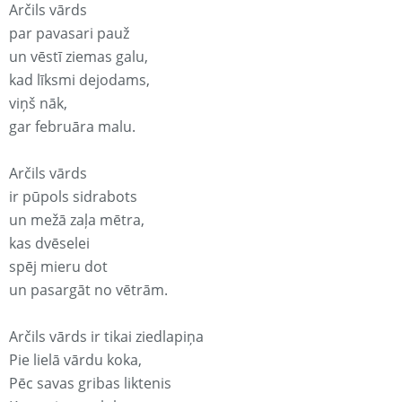
Arčils vārds
par pavasari pauž
un vēstī ziemas galu,
kad līksmi dejodams,
viņš nāk,
gar februāra malu.
Arčils vārds
ir pūpols sidrabots
un mežā zaļa mētra,
kas dvēselei
spēj mieru dot
un pasargāt no vētrām.
Arčils vārds ir tikai ziedlapiņa
Pie lielā vārdu koka,
Pēc savas gribas liktenis