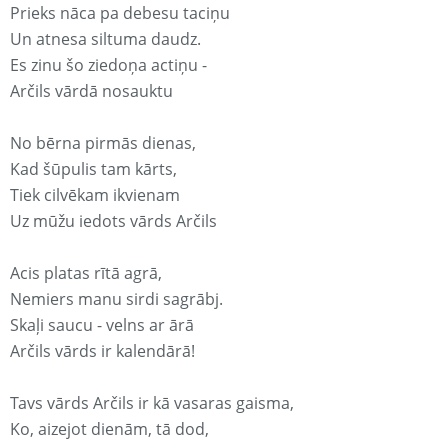
Prieks nāca pa debesu taciņu
Un atnesa siltuma daudz.
Es zinu šo ziedoņa actiņu -
Arčils vārdā nosauktu
No bērna pirmās dienas,
Kad šūpulis tam kārts,
Tiek cilvēkam ikvienam
Uz mūžu iedots vārds Arčils
Acis platas rītā agrā,
Nemiers manu sirdi sagrābj.
Skaļi saucu - velns ar ārā
Arčils vārds ir kalendārā!
Tavs vārds Arčils ir kā vasaras gaisma,
Ko, aizejot dienām, tā dod,