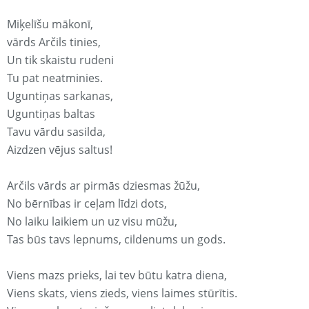
Miķelīšu mākonī,
vārds Arčils tinies,
Un tik skaistu rudeni
Tu pat neatminies.
Uguntiņas sarkanas,
Uguntiņas baltas
Tavu vārdu sasilda,
Aizdzen vējus saltus!
Arčils vārds ar pirmās dziesmas žūžu,
No bērnības ir ceļam līdzi dots,
No laiku laikiem un uz visu mūžu,
Tas būs tavs lepnums, cildenums un gods.
Viens mazs prieks, lai tev būtu katra diena,
Viens skats, viens zieds, viens laimes stūrītis.