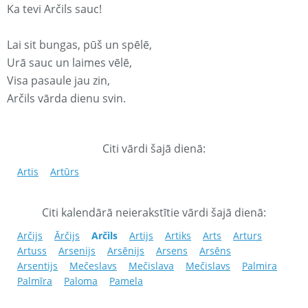
Ka tevi Arčils sauc!
Lai sit bungas, pūš un spēlē,
Urā sauc un laimes vēlē,
Visa pasaule jau zin,
Arčils vārda dienu svin.
Citi vārdi šajā dienā:
Artis
Artūrs
Citi kalendārā neierakstītie vārdi šajā dienā:
Arčijs
Ārčijs
Arčils
Artijs
Artiks
Arts
Arturs
Artuss
Arsenijs
Arsēnijs
Arsens
Arsēns
Arsentijs
Mečeslavs
Mečislava
Mečislavs
Palmira
Palmīra
Paloma
Pamela