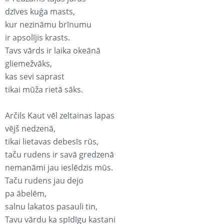
dzīves kuģa masts,
kur nezināmu brīnumu
ir apsolījis krasts.
Tavs vārds ir laika okeānā
gliemežvāks,
kas sevi saprast
tikai mūža rietā sāks.
Arčils Kaut vēl zeltainas lapas
vējš nedzenā,
tikai lietavas debesīs rūs,
taču rudens ir savā gredzenā
nemanāmi jau ieslēdzis mūs.
Taču rudens jau dejo
pa ābelēm,
salnu lakatos pasauli tin,
Tavu vārdu ka spīdīgu kastani