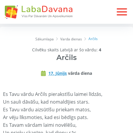
Arčils
Sākumlapa
Varda dienas
Cilvēku skaits Latvijā ar šo vārdu:
4
Arčils
17. Jūnijs
vārda diena
Es Tavu vārdu Arčils pierakstīšu laimei līdzās,
Un sauli dāvāšu, kad nomaldījies stars.
Es Tavu vārdu aizsūtīšu priekam matos,
Ar vēju līksmoties, kad esi bēdīgs pats.
Es Tavam vārdam laimi novēlēšu,
Un prieku skanīgo, kad dienu sāc.