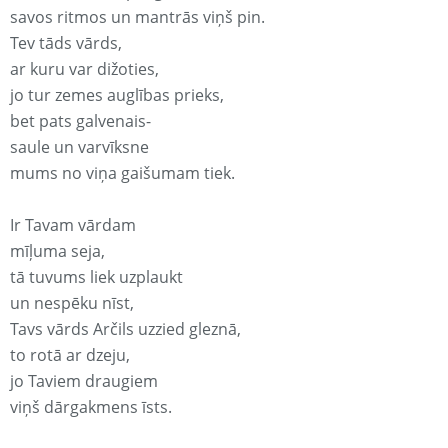
savos ritmos un mantrās viņš pin.
Tev tāds vārds,
ar kuru var dižoties,
jo tur zemes auglības prieks,
bet pats galvenais-
saule un varvīksne
mums no viņa gaišumam tiek.
Ir Tavam vārdam
mīļuma seja,
tā tuvums liek uzplaukt
un nespēku nīst,
Tavs vārds Arčils uzzied gleznā,
to rotā ar dzeju,
jo Taviem draugiem
viņš dārgakmens īsts.