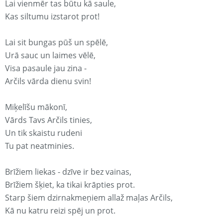
Lai vienmēr tas būtu kā saule,
Kas siltumu izstarot prot!
Lai sit bungas pūš un spēlē,
Urā sauc un laimes vēlē,
Visa pasaule jau zina -
Arčils vārda dienu svin!
Miķelīšu mākonī,
Vārds Tavs Arčils tinies,
Un tik skaistu rudeni
Tu pat neatminies.
Brīžiem liekas - dzīve ir bez vainas,
Brīžiem šķiet, ka tikai krāpties prot.
Starp šiem dzirnakmeņiem allaž maļas Arčils,
Kā nu katru reizi spēj un prot.