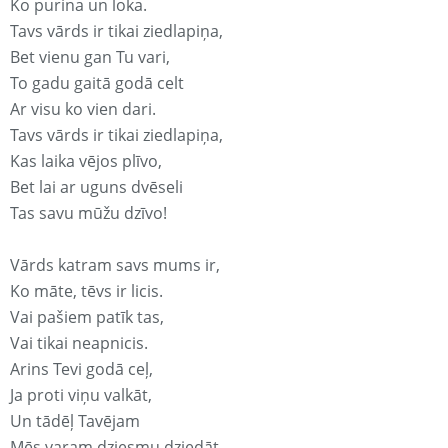
Ko purina un loka.
Tavs vārds ir tikai ziedlapiņa,
Bet vienu gan Tu vari,
To gadu gaitā godā celt
Ar visu ko vien dari.
Tavs vārds ir tikai ziedlapiņa,
Kas laika vējos plīvo,
Bet lai ar uguns dvēseli
Tas savu mūžu dzīvo!
Vārds katram savs mums ir,
Ko māte, tēvs ir licis.
Vai pašiem patīk tas,
Vai tikai neapnicis.
Arins Tevi godā ceļ,
Ja proti viņu valkāt,
Un tādēļ Tavējam
Mēs varam dziesmu dziedāt.