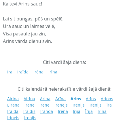
Ka tevi Arins sauc!
Lai sit bungas, pūš un spēlē,
Urā sauc un laimes vēlē,
Visa pasaule jau zin,
Arins vārda dienu svin.
Citi vārdi šajā dienā:
Ira
Iraīda
Irēna
Irīna
Citi kalendārā neierakstītie vārdi šajā dienā:
Airina
Airīna
Arina
Arīna
Arins
Arīns
Arions
Eirana
Irene
Irēne
Irenejs
Irenijs
Irēnijs
Īra
Iraida
Iraidis
Iranda
Irena
Irija
Īrija
Irina
Irinejs
Ironijs