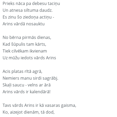
Prieks nāca pa debesu taciņu
Un atnesa siltuma daudz.
Es zinu šo ziedoņa actiņu -
Arins vārdā nosauktu
No bērna pirmās dienas,
Kad šūpulis tam kārts,
Tiek cilvēkam ikvienam
Uz mūžu iedots vārds Arins
Acis platas rītā agrā,
Nemiers manu sirdi sagrābj.
Skaļi saucu - velns ar ārā
Arins vārds ir kalendārā!
Tavs vārds Arins ir kā vasaras gaisma,
Ko, aizejot dienām, tā dod,