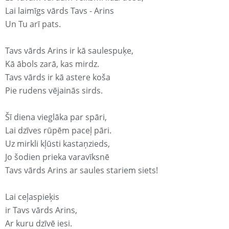
Lai laimīgs vārds Tavs - Arins
Un Tu arī pats.
Tavs vārds Arins ir kā saulespuķe,
Kā ābols zarā, kas mirdz.
Tavs vārds ir kā astere koša
Pie rudens vējainās sirds.
Šī diena vieglāka par spāri,
Lai dzīves rūpēm paceļ pāri.
Uz mirkli kļūsti kastaņzieds,
Jo šodien prieka varavīksnē
Tavs vārds Arins ar saules stariem siets!
Lai ceļaspieķis
ir Tavs vārds Arins,
Ar kuru dzīvē iesi.