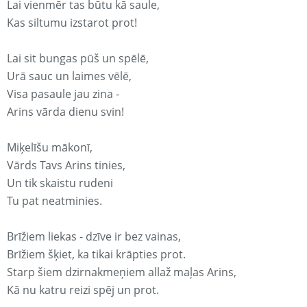
Lai vienmēr tas būtu kā saule,
Kas siltumu izstarot prot!
Lai sit bungas pūš un spēlē,
Urā sauc un laimes vēlē,
Visa pasaule jau zina -
Arins vārda dienu svin!
Miķelīšu mākonī,
Vārds Tavs Arins tinies,
Un tik skaistu rudeni
Tu pat neatminies.
Brīžiem liekas - dzīve ir bez vainas,
Brīžiem šķiet, ka tikai krāpties prot.
Starp šiem dzirnakmeņiem allaž maļas Arins,
Kā nu katru reizi spēj un prot.