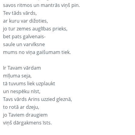
savos ritmos un mantrās viņš pin.
Tev tāds vārds,
ar kuru var dižoties,
jo tur zemes auglības prieks,
bet pats galvenais-
saule un varvīksne
mums no viņa gaišumam tiek.
Ir Tavam vārdam
mīļuma seja,
tā tuvums liek uzplaukt
un nespēku nīst,
Tavs vārds Arins uzzied gleznā,
to rotā ar dzeju,
jo Taviem draugiem
viņš dārgakmens īsts.