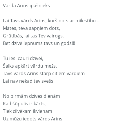
Vārda Arins īpašnieks
Lai Tavs vārds Arins, kurš dots ar mīlestību ...
Mātes, tēva sapņiem dots,
Grūtībās, lai tas Tev vairogs,
Bet dzīvē lepnums tavs un gods!!!
Tu iesi cauri dzīvei,
Šalks apkārt vārdu mežs.
Tavs vārds Arins starp citiem vārdiem
Lai nav nekad tev svešs!
No pirmām dzīves dienām
Kad šūpulis ir kārts,
Tiek cilvēkam ikvienam
Uz mūžu iedots vārds Arins!