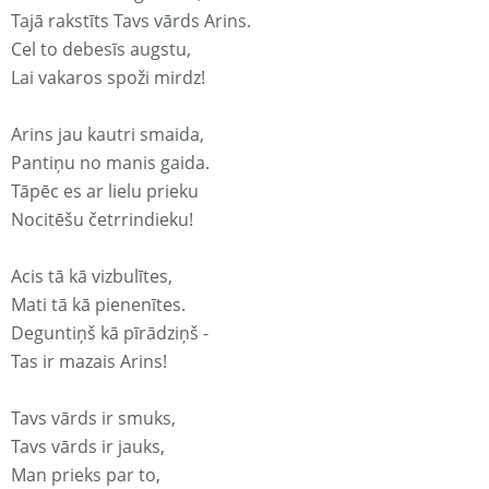
Tajā rakstīts Tavs vārds Arins.
Cel to debesīs augstu,
Lai vakaros spoži mirdz!
Arins jau kautri smaida,
Pantiņu no manis gaida.
Tāpēc es ar lielu prieku
Nocitēšu četrrindieku!
Acis tā kā vizbulītes,
Mati tā kā pienenītes.
Deguntiņš kā pīrādziņš -
Tas ir mazais Arins!
Tavs vārds ir smuks,
Tavs vārds ir jauks,
Man prieks par to,