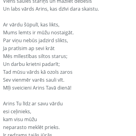
Viens saules stariņš un mazliet debesis
Un labs vārds Arins, kas dzīvi dara skaistu.
Ar vārdu šūpulī, kas likts,
Mums lemts ir mūžu nostaigāt.
Par viņu nebūs jadzird slikts,
Ja pratīsim ap sevi krāt
Mēs mīlestības siltos starus;
Un darbu krietni padarīt;
Tad mūsu vārds kā ozols zaros
Sev vienmēr varēs sauli vīt.
Mīļi sveicieni Arins Tavā dienā!
Arins Tu līdz ar savu vārdu
esi ceļinieks,
kam visu mūžu
neparasto meklēt prieks.
Ir redzams tajās jūrās