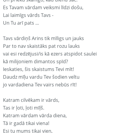
Es Tavam vārdam veiksmi līdzi došu,
Lai laimīgs vārds Tavs -
Un Tu arī pats ...
Tavs vārdiņš Arins tik mīligs un jauks
Par to nav skaistāks pat rozu lauks
vai esi redzējusi/is kā ezers atspidot saulei
kā milijoniem dimantos spīd?
Ieskaties, šis skaistums Tevi mīt!
Daudz mīļu vardu Tev šodien veltu
jo vardadiena Tev vairs nebūs rīt!
Katram cilvēkam ir vārds,
Tas ir ļoti, ļoti mīļš.
Katram vārdam vārda diena,
Tā ir gadā tikai viena!
Esi tu mums tikai vien,