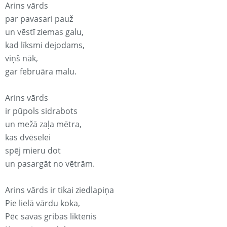
Arins vārds
par pavasari pauž
un vēstī ziemas galu,
kad līksmi dejodams,
viņš nāk,
gar februāra malu.
Arins vārds
ir pūpols sidrabots
un mežā zaļa mētra,
kas dvēselei
spēj mieru dot
un pasargāt no vētrām.
Arins vārds ir tikai ziedlapiņa
Pie lielā vārdu koka,
Pēc savas gribas liktenis