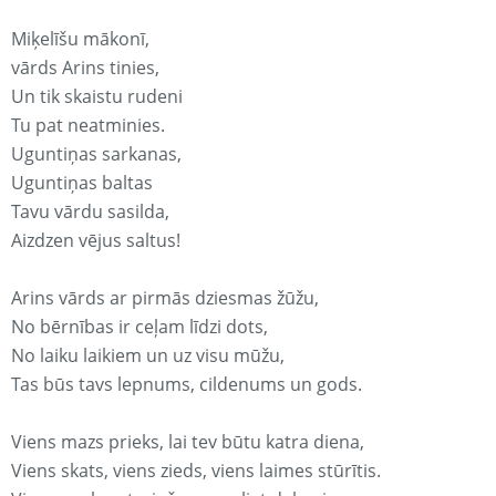
Miķelīšu mākonī,
vārds Arins tinies,
Un tik skaistu rudeni
Tu pat neatminies.
Uguntiņas sarkanas,
Uguntiņas baltas
Tavu vārdu sasilda,
Aizdzen vējus saltus!
Arins vārds ar pirmās dziesmas žūžu,
No bērnības ir ceļam līdzi dots,
No laiku laikiem un uz visu mūžu,
Tas būs tavs lepnums, cildenums un gods.
Viens mazs prieks, lai tev būtu katra diena,
Viens skats, viens zieds, viens laimes stūrītis.