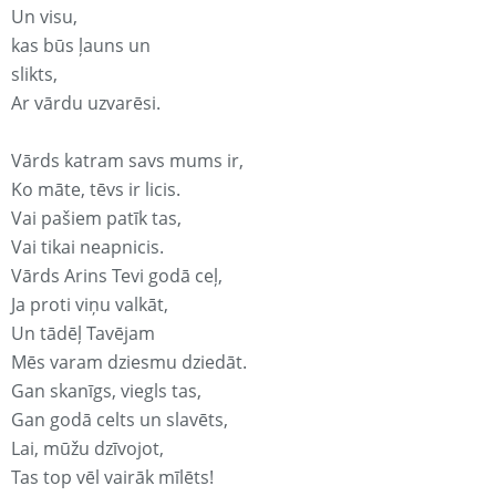
Un visu,
kas būs ļauns un
slikts,
Ar vārdu uzvarēsi.
Vārds katram savs mums ir,
Ko māte, tēvs ir licis.
Vai pašiem patīk tas,
Vai tikai neapnicis.
Vārds Arins Tevi godā ceļ,
Ja proti viņu valkāt,
Un tādēļ Tavējam
Mēs varam dziesmu dziedāt.
Gan skanīgs, viegls tas,
Gan godā celts un slavēts,
Lai, mūžu dzīvojot,
Tas top vēl vairāk mīlēts!