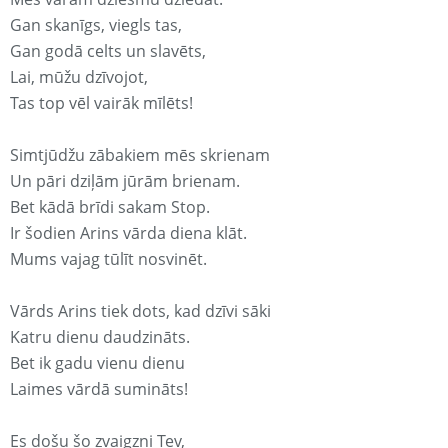
Gan skanīgs, viegls tas,
Gan godā celts un slavēts,
Lai, mūžu dzīvojot,
Tas top vēl vairāk mīlēts!
Simtjūdžu zābakiem mēs skrienam
Un pāri dziļām jūrām brienam.
Bet kādā brīdi sakam Stop.
Ir šodien Arins vārda diena klāt.
Mums vajag tūlīt nosvinēt.
Vārds Arins tiek dots, kad dzīvi sāki
Katru dienu daudzināts.
Bet ik gadu vienu dienu
Laimes vārdā sumināts!
Es došu šo zvaigzni Tev,