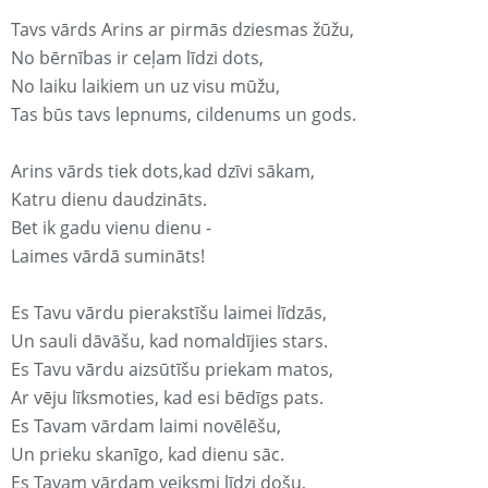
Tavs vārds Arins ar pirmās dziesmas žūžu,
No bērnības ir ceļam līdzi dots,
No laiku laikiem un uz visu mūžu,
Tas būs tavs lepnums, cildenums un gods.
Arins vārds tiek dots,kad dzīvi sākam,
Katru dienu daudzināts.
Bet ik gadu vienu dienu -
Laimes vārdā sumināts!
Es Tavu vārdu pierakstīšu laimei līdzās,
Un sauli dāvāšu, kad nomaldījies stars.
Es Tavu vārdu aizsūtīšu priekam matos,
Ar vēju līksmoties, kad esi bēdīgs pats.
Es Tavam vārdam laimi novēlēšu,
Un prieku skanīgo, kad dienu sāc.
Es Tavam vārdam veiksmi līdzi došu,