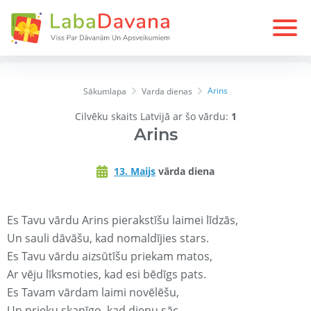
Arins
Sākumlapa
Varda dienas
Cilvēku skaits Latvijā ar šo vārdu:
1
Arins
13. Maijs
vārda diena
Es Tavu vārdu Arins pierakstīšu laimei līdzās,
Un sauli dāvāšu, kad nomaldījies stars.
Es Tavu vārdu aizsūtīšu priekam matos,
Ar vēju līksmoties, kad esi bēdīgs pats.
Es Tavam vārdam laimi novēlēšu,
Un prieku skanīgo, kad dienu sāc.