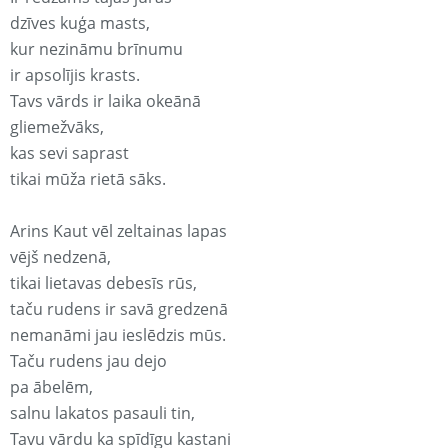
dzīves kuģa masts,
kur nezināmu brīnumu
ir apsolījis krasts.
Tavs vārds ir laika okeānā
gliemežvāks,
kas sevi saprast
tikai mūža rietā sāks.
Arins Kaut vēl zeltainas lapas
vējš nedzenā,
tikai lietavas debesīs rūs,
taču rudens ir savā gredzenā
nemanāmi jau ieslēdzis mūs.
Taču rudens jau dejo
pa ābelēm,
salnu lakatos pasauli tin,
Tavu vārdu ka spīdīgu kastani