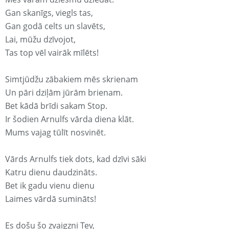
Gan skanīgs, viegls tas,
Gan godā celts un slavēts,
Lai, mūžu dzīvojot,
Tas top vēl vairāk mīlēts!
Simtjūdžu zābakiem mēs skrienam
Un pāri dziļām jūrām brienam.
Bet kādā brīdi sakam Stop.
Ir šodien Arnulfs vārda diena klāt.
Mums vajag tūlīt nosvinēt.
Vārds Arnulfs tiek dots, kad dzīvi sāki
Katru dienu daudzināts.
Bet ik gadu vienu dienu
Laimes vārdā sumināts!
Es došu šo zvaigzni Tev,