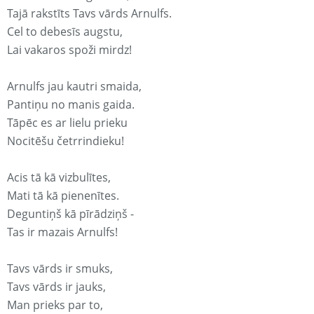
Tajā rakstīts Tavs vārds Arnulfs.
Cel to debesīs augstu,
Lai vakaros spoži mirdz!
Arnulfs jau kautri smaida,
Pantiņu no manis gaida.
Tāpēc es ar lielu prieku
Nocitēšu četrrindieku!
Acis tā kā vizbulītes,
Mati tā kā pienenītes.
Deguntiņš kā pīrādziņš -
Tas ir mazais Arnulfs!
Tavs vārds ir smuks,
Tavs vārds ir jauks,
Man prieks par to,