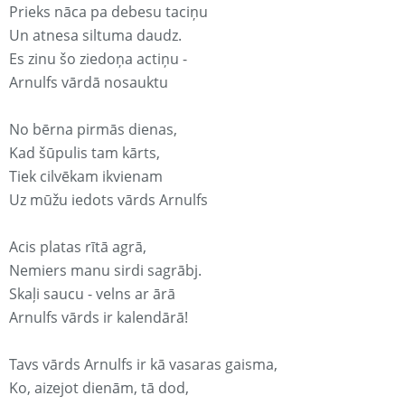
Prieks nāca pa debesu taciņu
Un atnesa siltuma daudz.
Es zinu šo ziedoņa actiņu -
Arnulfs vārdā nosauktu
No bērna pirmās dienas,
Kad šūpulis tam kārts,
Tiek cilvēkam ikvienam
Uz mūžu iedots vārds Arnulfs
Acis platas rītā agrā,
Nemiers manu sirdi sagrābj.
Skaļi saucu - velns ar ārā
Arnulfs vārds ir kalendārā!
Tavs vārds Arnulfs ir kā vasaras gaisma,
Ko, aizejot dienām, tā dod,