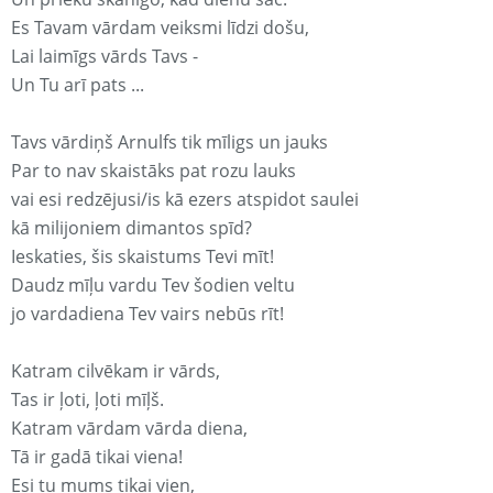
Es Tavam vārdam veiksmi līdzi došu,
Lai laimīgs vārds Tavs -
Un Tu arī pats ...
Tavs vārdiņš Arnulfs tik mīligs un jauks
Par to nav skaistāks pat rozu lauks
vai esi redzējusi/is kā ezers atspidot saulei
kā milijoniem dimantos spīd?
Ieskaties, šis skaistums Tevi mīt!
Daudz mīļu vardu Tev šodien veltu
jo vardadiena Tev vairs nebūs rīt!
Katram cilvēkam ir vārds,
Tas ir ļoti, ļoti mīļš.
Katram vārdam vārda diena,
Tā ir gadā tikai viena!
Esi tu mums tikai vien,