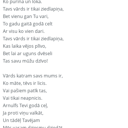
Ko purina un loka.
Tavs vārds ir tikai ziedlapiņa,
Bet vienu gan Tu vari,
To gadu gaitā godā celt
Ar visu ko vien dari.
Tavs vārds ir tikai ziedlapiņa,
Kas laika vējos plīvo,
Bet lai ar uguns dvēseli
Tas savu mūžu dzīvo!
Vārds katram savs mums ir,
Ko māte, tēvs ir licis.
Vai pašiem patīk tas,
Vai tikai neapnicis.
Arnulfs Tevi godā ceļ,
Ja proti viņu valkāt,
Un tādēļ Tavējam
Mēs varam dziesmu dziedāt.