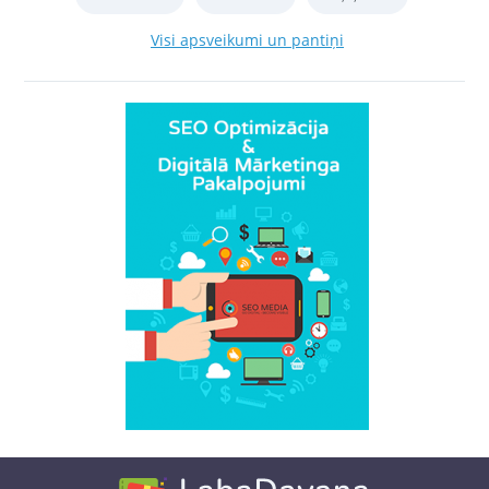
Visi apsveikumi un pantiņi