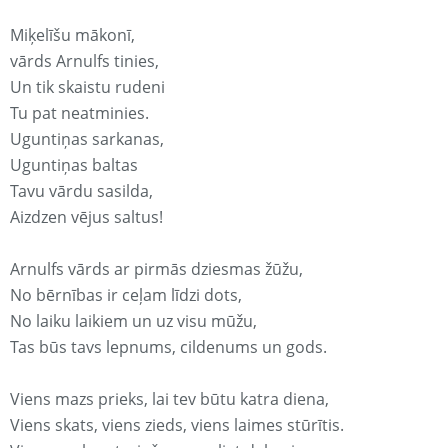
Miķelīšu mākonī,
vārds Arnulfs tinies,
Un tik skaistu rudeni
Tu pat neatminies.
Uguntiņas sarkanas,
Uguntiņas baltas
Tavu vārdu sasilda,
Aizdzen vējus saltus!
Arnulfs vārds ar pirmās dziesmas žūžu,
No bērnības ir ceļam līdzi dots,
No laiku laikiem un uz visu mūžu,
Tas būs tavs lepnums, cildenums un gods.
Viens mazs prieks, lai tev būtu katra diena,
Viens skats, viens zieds, viens laimes stūrītis.