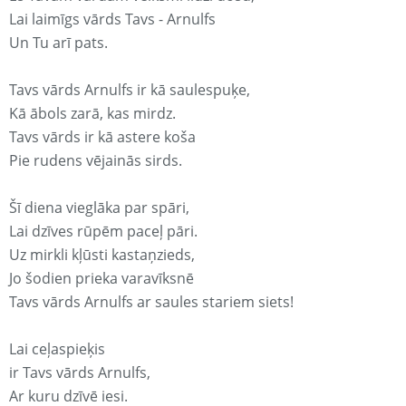
Lai laimīgs vārds Tavs - Arnulfs
Un Tu arī pats.
Tavs vārds Arnulfs ir kā saulespuķe,
Kā ābols zarā, kas mirdz.
Tavs vārds ir kā astere koša
Pie rudens vējainās sirds.
Šī diena vieglāka par spāri,
Lai dzīves rūpēm paceļ pāri.
Uz mirkli kļūsti kastaņzieds,
Jo šodien prieka varavīksnē
Tavs vārds Arnulfs ar saules stariem siets!
Lai ceļaspieķis
ir Tavs vārds Arnulfs,
Ar kuru dzīvē iesi.