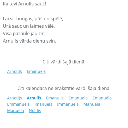
Ka tevi Arnulfs sauc!
Lai sit bungas, pūš un spēlē,
Urā sauc un laimes vēlē,
Visa pasaule jau zin,
Arnulfs vārda dienu svin.
Citi vārdi šajā dienā:
Arnolds
Emanuels
Citi kalendārā neierakstītie vārdi šajā dienā:
Arnotijs
Arnulfs
Emanuils
Emanuela
Emanuēla
Emmanuels
Imanuels
Immanuels
Manuela
Manuēla
Noldis