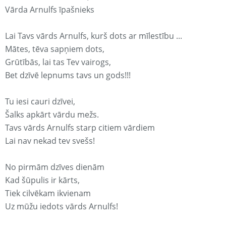
Vārda Arnulfs īpašnieks
Lai Tavs vārds Arnulfs, kurš dots ar mīlestību ...
Mātes, tēva sapņiem dots,
Grūtībās, lai tas Tev vairogs,
Bet dzīvē lepnums tavs un gods!!!
Tu iesi cauri dzīvei,
Šalks apkārt vārdu mežs.
Tavs vārds Arnulfs starp citiem vārdiem
Lai nav nekad tev svešs!
No pirmām dzīves dienām
Kad šūpulis ir kārts,
Tiek cilvēkam ikvienam
Uz mūžu iedots vārds Arnulfs!