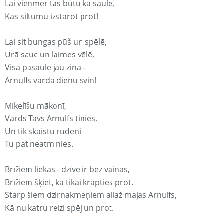
Lai vienmēr tas būtu kā saule,
Kas siltumu izstarot prot!
Lai sit bungas pūš un spēlē,
Urā sauc un laimes vēlē,
Visa pasaule jau zina -
Arnulfs vārda dienu svin!
Miķelīšu mākonī,
Vārds Tavs Arnulfs tinies,
Un tik skaistu rudeni
Tu pat neatminies.
Brīžiem liekas - dzīve ir bez vainas,
Brīžiem šķiet, ka tikai krāpties prot.
Starp šiem dzirnakmeņiem allaž maļas Arnulfs,
Kā nu katru reizi spēj un prot.