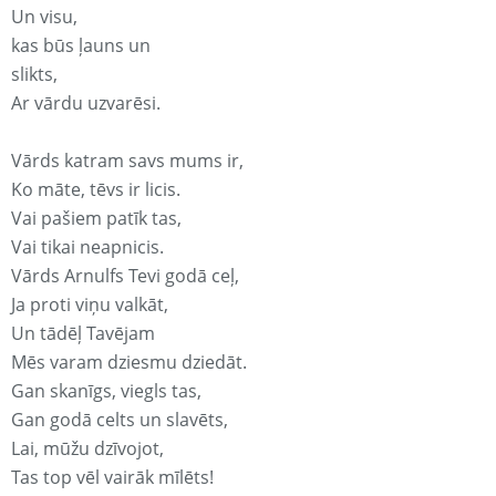
Un visu,
kas būs ļauns un
slikts,
Ar vārdu uzvarēsi.
Vārds katram savs mums ir,
Ko māte, tēvs ir licis.
Vai pašiem patīk tas,
Vai tikai neapnicis.
Vārds Arnulfs Tevi godā ceļ,
Ja proti viņu valkāt,
Un tādēļ Tavējam
Mēs varam dziesmu dziedāt.
Gan skanīgs, viegls tas,
Gan godā celts un slavēts,
Lai, mūžu dzīvojot,
Tas top vēl vairāk mīlēts!