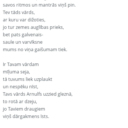
savos ritmos un mantrās viņš pin.
Tev tāds vārds,
ar kuru var dižoties,
jo tur zemes auglības prieks,
bet pats galvenais-
saule un varvīksne
mums no viņa gaišumam tiek.
Ir Tavam vārdam
mīļuma seja,
tā tuvums liek uzplaukt
un nespēku nīst,
Tavs vārds Arnulfs uzzied gleznā,
to rotā ar dzeju,
jo Taviem draugiem
viņš dārgakmens īsts.