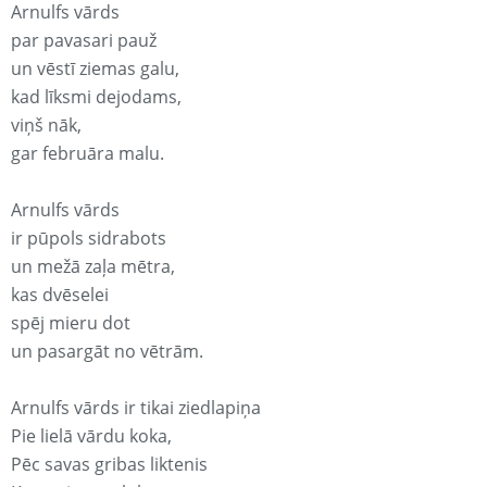
Arnulfs vārds
par pavasari pauž
un vēstī ziemas galu,
kad līksmi dejodams,
viņš nāk,
gar februāra malu.
Arnulfs vārds
ir pūpols sidrabots
un mežā zaļa mētra,
kas dvēselei
spēj mieru dot
un pasargāt no vētrām.
Arnulfs vārds ir tikai ziedlapiņa
Pie lielā vārdu koka,
Pēc savas gribas liktenis