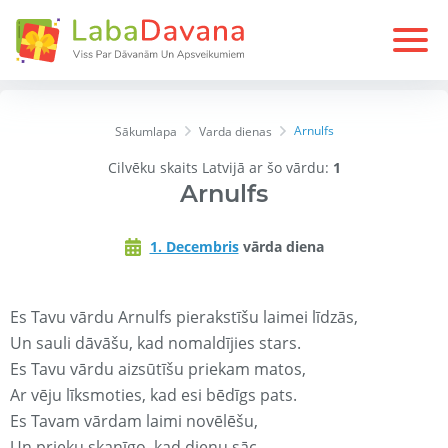
Arnulfs
Sākumlapa
Varda dienas
Cilvēku skaits Latvijā ar šo vārdu:
1
Arnulfs
1. Decembris
vārda diena
Es Tavu vārdu Arnulfs pierakstīšu laimei līdzās,
Un sauli dāvāšu, kad nomaldījies stars.
Es Tavu vārdu aizsūtīšu priekam matos,
Ar vēju līksmoties, kad esi bēdīgs pats.
Es Tavam vārdam laimi novēlēšu,
Un prieku skanīgo, kad dienu sāc.