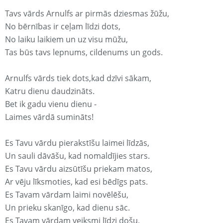
Tavs vārds Arnulfs ar pirmās dziesmas žūžu,
No bērnības ir ceļam līdzi dots,
No laiku laikiem un uz visu mūžu,
Tas būs tavs lepnums, cildenums un gods.
Arnulfs vārds tiek dots,kad dzīvi sākam,
Katru dienu daudzināts.
Bet ik gadu vienu dienu -
Laimes vārdā sumināts!
Es Tavu vārdu pierakstīšu laimei līdzās,
Un sauli dāvāšu, kad nomaldījies stars.
Es Tavu vārdu aizsūtīšu priekam matos,
Ar vēju līksmoties, kad esi bēdīgs pats.
Es Tavam vārdam laimi novēlēšu,
Un prieku skanīgo, kad dienu sāc.
Es Tavam vārdam veiksmi līdzi došu,