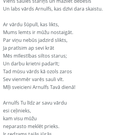
Viens saules stariņš un mazliet debesis
Un labs vārds Arnulfs, kas dzīvi dara skaistu.
Ar vārdu šūpulī, kas likts,
Mums lemts ir mūžu nostaigāt.
Par viņu nebūs jadzird slikts,
Ja pratīsim ap sevi krāt
Mēs mīlestības siltos starus;
Un darbu krietni padarīt;
Tad mūsu vārds kā ozols zaros
Sev vienmēr varēs sauli vīt.
Mīļi sveicieni Arnulfs Tavā dienā!
Arnulfs Tu līdz ar savu vārdu
esi ceļinieks,
kam visu mūžu
neparasto meklēt prieks.
Ir redzams tajās jūrās