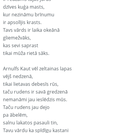
dzīves kuģa masts,
kur nezināmu brīnumu
ir apsolījis krasts.
Tavs vārds ir laika okeānā
gliemežvāks,
kas sevi saprast
tikai mūža rietā sāks.
Arnulfs Kaut vēl zeltainas lapas
vējš nedzenā,
tikai lietavas debesīs rūs,
taču rudens ir savā gredzenā
nemanāmi jau ieslēdzis mūs.
Taču rudens jau dejo
pa ābelēm,
salnu lakatos pasauli tin,
Tavu vārdu ka spīdīgu kastani