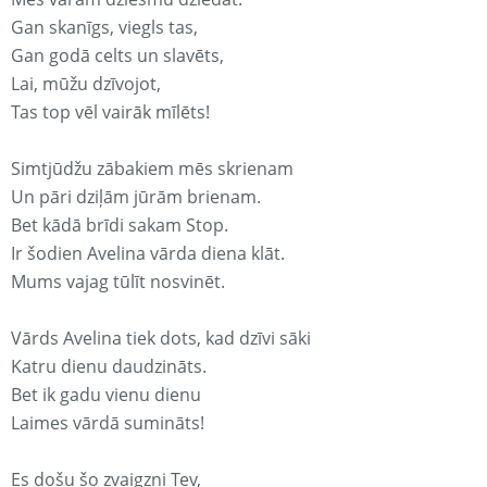
Gan skanīgs, viegls tas,
Gan godā celts un slavēts,
Lai, mūžu dzīvojot,
Tas top vēl vairāk mīlēts!
Simtjūdžu zābakiem mēs skrienam
Un pāri dziļām jūrām brienam.
Bet kādā brīdi sakam Stop.
Ir šodien Avelina vārda diena klāt.
Mums vajag tūlīt nosvinēt.
Vārds Avelina tiek dots, kad dzīvi sāki
Katru dienu daudzināts.
Bet ik gadu vienu dienu
Laimes vārdā sumināts!
Es došu šo zvaigzni Tev,