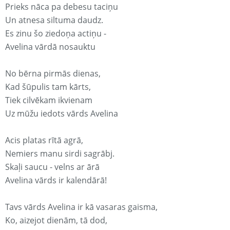
Prieks nāca pa debesu taciņu
Un atnesa siltuma daudz.
Es zinu šo ziedoņa actiņu -
Avelina vārdā nosauktu
No bērna pirmās dienas,
Kad šūpulis tam kārts,
Tiek cilvēkam ikvienam
Uz mūžu iedots vārds Avelina
Acis platas rītā agrā,
Nemiers manu sirdi sagrābj.
Skaļi saucu - velns ar ārā
Avelina vārds ir kalendārā!
Tavs vārds Avelina ir kā vasaras gaisma,
Ko, aizejot dienām, tā dod,