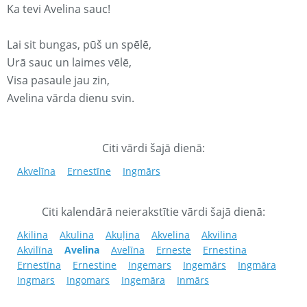
Ka tevi Avelina sauc!
Lai sit bungas, pūš un spēlē,
Urā sauc un laimes vēlē,
Visa pasaule jau zin,
Avelina vārda dienu svin.
Citi vārdi šajā dienā:
Akvelīna
Ernestīne
Ingmārs
Citi kalendārā neierakstītie vārdi šajā dienā:
Akilina
Akulina
Akuļina
Akvelina
Akvilina
Akvilīna
Avelina
Avelīna
Erneste
Ernestina
Ernestīna
Ernestine
Ingemars
Ingemārs
Ingmāra
Ingmars
Ingomars
Ingemāra
Inmārs