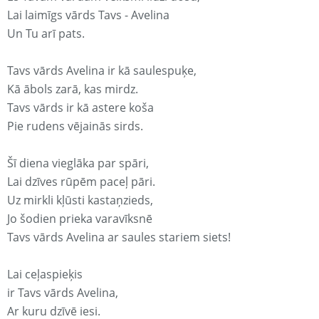
Lai laimīgs vārds Tavs - Avelina
Un Tu arī pats.
Tavs vārds Avelina ir kā saulespuķe,
Kā ābols zarā, kas mirdz.
Tavs vārds ir kā astere koša
Pie rudens vējainās sirds.
Šī diena vieglāka par spāri,
Lai dzīves rūpēm paceļ pāri.
Uz mirkli kļūsti kastaņzieds,
Jo šodien prieka varavīksnē
Tavs vārds Avelina ar saules stariem siets!
Lai ceļaspieķis
ir Tavs vārds Avelina,
Ar kuru dzīvē iesi.