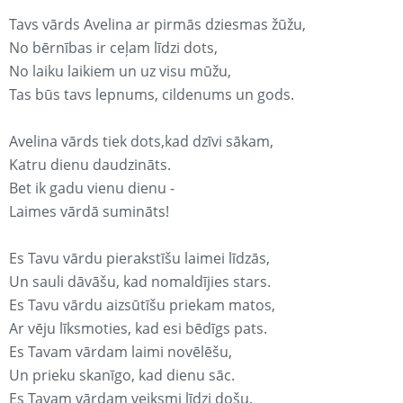
Tavs vārds Avelina ar pirmās dziesmas žūžu,
No bērnības ir ceļam līdzi dots,
No laiku laikiem un uz visu mūžu,
Tas būs tavs lepnums, cildenums un gods.
Avelina vārds tiek dots,kad dzīvi sākam,
Katru dienu daudzināts.
Bet ik gadu vienu dienu -
Laimes vārdā sumināts!
Es Tavu vārdu pierakstīšu laimei līdzās,
Un sauli dāvāšu, kad nomaldījies stars.
Es Tavu vārdu aizsūtīšu priekam matos,
Ar vēju līksmoties, kad esi bēdīgs pats.
Es Tavam vārdam laimi novēlēšu,
Un prieku skanīgo, kad dienu sāc.
Es Tavam vārdam veiksmi līdzi došu,