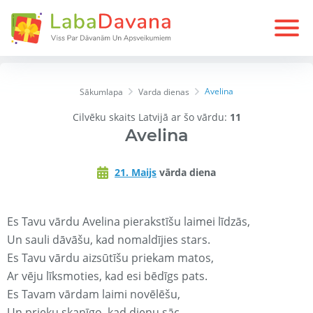
Avelina
Sākumlapa
Varda dienas
Cilvēku skaits Latvijā ar šo vārdu:
11
Avelina
21. Maijs
vārda diena
Es Tavu vārdu Avelina pierakstīšu laimei līdzās,
Un sauli dāvāšu, kad nomaldījies stars.
Es Tavu vārdu aizsūtīšu priekam matos,
Ar vēju līksmoties, kad esi bēdīgs pats.
Es Tavam vārdam laimi novēlēšu,
Un prieku skanīgo, kad dienu sāc.