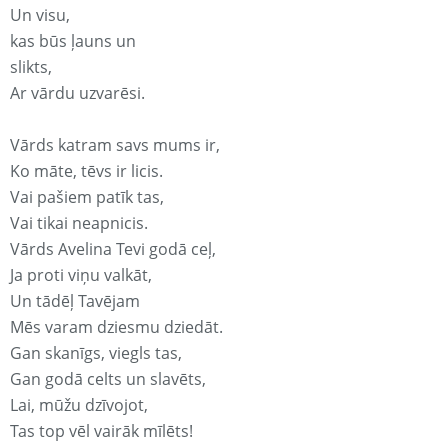
Un visu,
kas būs ļauns un
slikts,
Ar vārdu uzvarēsi.
Vārds katram savs mums ir,
Ko māte, tēvs ir licis.
Vai pašiem patīk tas,
Vai tikai neapnicis.
Vārds Avelina Tevi godā ceļ,
Ja proti viņu valkāt,
Un tādēļ Tavējam
Mēs varam dziesmu dziedāt.
Gan skanīgs, viegls tas,
Gan godā celts un slavēts,
Lai, mūžu dzīvojot,
Tas top vēl vairāk mīlēts!