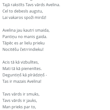
Tajā rakstīts Tavs vārds Avelina.
Cel to debesīs augstu,
Lai vakaros spoži mirdz!
Avelina jau kautri smaida,
Pantiņu no manis gaida.
Tāpēc es ar lielu prieku
Nocitēšu četrrindieku!
Acis tā kā vizbulītes,
Mati tā kā pienenītes.
Deguntiņš kā pīrādziņš -
Tas ir mazais Avelina!
Tavs vārds ir smuks,
Tavs vārds ir jauks,
Man prieks par to,