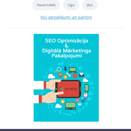
Vasarsvētki
Līgo
Jāņi
Visi apsveikumi un pantiņi