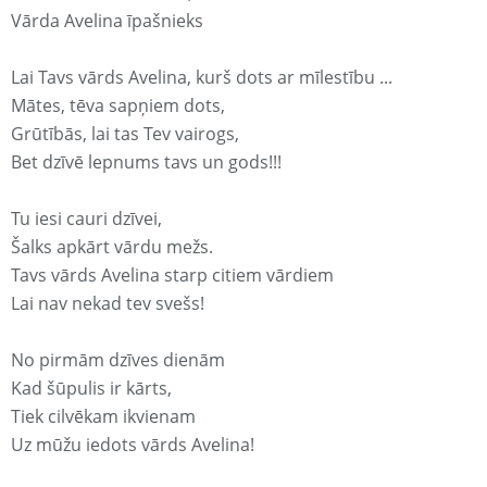
Vārda Avelina īpašnieks
Lai Tavs vārds Avelina, kurš dots ar mīlestību ...
Mātes, tēva sapņiem dots,
Grūtībās, lai tas Tev vairogs,
Bet dzīvē lepnums tavs un gods!!!
Tu iesi cauri dzīvei,
Šalks apkārt vārdu mežs.
Tavs vārds Avelina starp citiem vārdiem
Lai nav nekad tev svešs!
No pirmām dzīves dienām
Kad šūpulis ir kārts,
Tiek cilvēkam ikvienam
Uz mūžu iedots vārds Avelina!