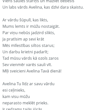
Viens saules stariņš un mazliet debesis
Un labs vārds Avelina, kas dzīvi dara skaistu.
Ar vārdu šūpulī, kas likts,
Mums lemts ir mūžu nostaigāt.
Par viņu nebūs jadzird slikts,
Ja pratīsim ap sevi krāt
Mēs mīlestības siltos starus;
Un darbu krietni padarīt;
Tad mūsu vārds kā ozols zaros
Sev vienmēr varēs sauli vīt.
Mīļi sveicieni Avelina Tavā dienā!
Avelina Tu līdz ar savu vārdu
esi ceļinieks,
kam visu mūžu
neparasto meklēt prieks.
Ir redzams tajās jūrās