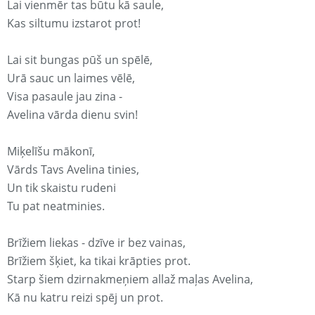
Lai vienmēr tas būtu kā saule,
Kas siltumu izstarot prot!
Lai sit bungas pūš un spēlē,
Urā sauc un laimes vēlē,
Visa pasaule jau zina -
Avelina vārda dienu svin!
Miķelīšu mākonī,
Vārds Tavs Avelina tinies,
Un tik skaistu rudeni
Tu pat neatminies.
Brīžiem liekas - dzīve ir bez vainas,
Brīžiem šķiet, ka tikai krāpties prot.
Starp šiem dzirnakmeņiem allaž maļas Avelina,
Kā nu katru reizi spēj un prot.