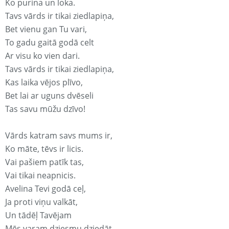
Ko purina un loka.
Tavs vārds ir tikai ziedlapiņa,
Bet vienu gan Tu vari,
To gadu gaitā godā celt
Ar visu ko vien dari.
Tavs vārds ir tikai ziedlapiņa,
Kas laika vējos plīvo,
Bet lai ar uguns dvēseli
Tas savu mūžu dzīvo!
Vārds katram savs mums ir,
Ko māte, tēvs ir licis.
Vai pašiem patīk tas,
Vai tikai neapnicis.
Avelina Tevi godā ceļ,
Ja proti viņu valkāt,
Un tādēļ Tavējam
Mēs varam dziesmu dziedāt.