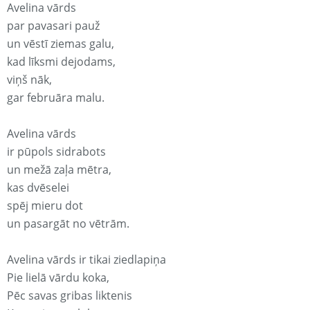
Avelina vārds
par pavasari pauž
un vēstī ziemas galu,
kad līksmi dejodams,
viņš nāk,
gar februāra malu.
Avelina vārds
ir pūpols sidrabots
un mežā zaļa mētra,
kas dvēselei
spēj mieru dot
un pasargāt no vētrām.
Avelina vārds ir tikai ziedlapiņa
Pie lielā vārdu koka,
Pēc savas gribas liktenis