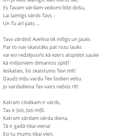
Es Tavam vārdam veiksmi līdzi došu,
Lai laimīgs vārds Tavs -
Un Tu arī pats ...
Tavs vārdiņš Avelina tik mīligs un jauks
Par to nav skaistāks pat rozu lauks
vai esi redzējusi/is kā ezers atspidot saulei
kā milijoniem dimantos spīd?
Ieskaties, šis skaistums Tevi mīt!
Daudz mīļu vardu Tev šodien veltu
jo vardadiena Tev vairs nebūs rīt!
Katram cilvēkam ir vārds,
Tas ir ļoti, ļoti mīļš.
Katram vārdam vārda diena,
Tā ir gadā tikai viena!
Esi tu mums tikai vien,