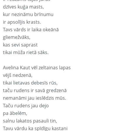
dzīves kuģa masts,
kur nezināmu brīnumu
ir apsolījis krasts.
Tavs vārds ir laika okeānā
gliemežvāks,
kas sevi saprast
tikai mūža rietā sāks.
Avelina Kaut vēl zeltainas lapas
vējš nedzenā,
tikai lietavas debesīs rūs,
taču rudens ir savā gredzenā
nemanāmi jau ieslēdzis mūs.
Taču rudens jau dejo
pa ābelēm,
salnu lakatos pasauli tin,
Tavu vārdu ka spīdīgu kastani