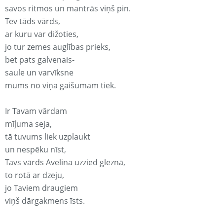
savos ritmos un mantrās viņš pin.
Tev tāds vārds,
ar kuru var dižoties,
jo tur zemes auglības prieks,
bet pats galvenais-
saule un varvīksne
mums no viņa gaišumam tiek.
Ir Tavam vārdam
mīļuma seja,
tā tuvums liek uzplaukt
un nespēku nīst,
Tavs vārds Avelina uzzied gleznā,
to rotā ar dzeju,
jo Taviem draugiem
viņš dārgakmens īsts.