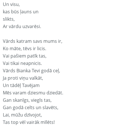
Un visu,
kas būs ļauns un
slikts,
Ar vārdu uzvarēsi.
Vārds katram savs mums ir,
Ko māte, tēvs ir licis.
Vai pašiem patīk tas,
Vai tikai neapnicis.
Vārds Bianka Tevi godā ceļ,
Ja proti viņu valkāt,
Un tādēļ Tavējam
Mēs varam dziesmu dziedāt.
Gan skanīgs, viegls tas,
Gan godā celts un slavēts,
Lai, mūžu dzīvojot,
Tas top vēl vairāk mīlēts!