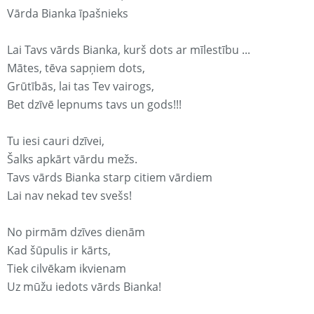
Vārda Bianka īpašnieks
Lai Tavs vārds Bianka, kurš dots ar mīlestību ...
Mātes, tēva sapņiem dots,
Grūtībās, lai tas Tev vairogs,
Bet dzīvē lepnums tavs un gods!!!
Tu iesi cauri dzīvei,
Šalks apkārt vārdu mežs.
Tavs vārds Bianka starp citiem vārdiem
Lai nav nekad tev svešs!
No pirmām dzīves dienām
Kad šūpulis ir kārts,
Tiek cilvēkam ikvienam
Uz mūžu iedots vārds Bianka!