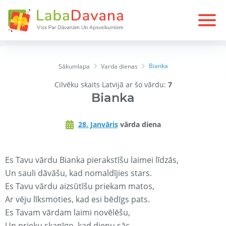
Bianka
Sākumlapa
Varda dienas
Cilvēku skaits Latvijā ar šo vārdu:
7
Bianka
28. Janvāris
vārda diena
Es Tavu vārdu Bianka pierakstīšu laimei līdzās,
Un sauli dāvāšu, kad nomaldījies stars.
Es Tavu vārdu aizsūtīšu priekam matos,
Ar vēju līksmoties, kad esi bēdīgs pats.
Es Tavam vārdam laimi novēlēšu,
Un prieku skanīgo, kad dienu sāc.