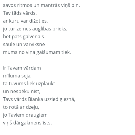
savos ritmos un mantrās viņš pin.
Tev tāds vārds,
ar kuru var dižoties,
jo tur zemes auglības prieks,
bet pats galvenais-
saule un varvīksne
mums no viņa gaišumam tiek.
Ir Tavam vārdam
mīļuma seja,
tā tuvums liek uzplaukt
un nespēku nīst,
Tavs vārds Bianka uzzied gleznā,
to rotā ar dzeju,
jo Taviem draugiem
viņš dārgakmens īsts.