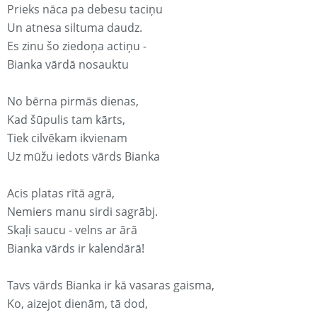
Prieks nāca pa debesu taciņu
Un atnesa siltuma daudz.
Es zinu šo ziedoņa actiņu -
Bianka vārdā nosauktu
No bērna pirmās dienas,
Kad šūpulis tam kārts,
Tiek cilvēkam ikvienam
Uz mūžu iedots vārds Bianka
Acis platas rītā agrā,
Nemiers manu sirdi sagrābj.
Skaļi saucu - velns ar ārā
Bianka vārds ir kalendārā!
Tavs vārds Bianka ir kā vasaras gaisma,
Ko, aizejot dienām, tā dod,