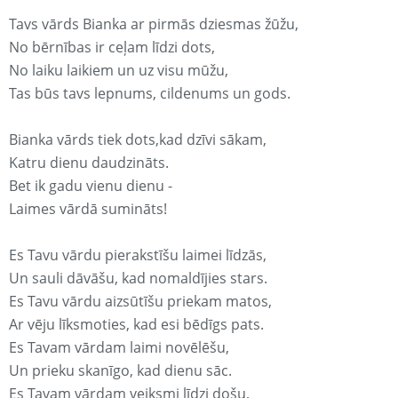
Tavs vārds Bianka ar pirmās dziesmas žūžu,
No bērnības ir ceļam līdzi dots,
No laiku laikiem un uz visu mūžu,
Tas būs tavs lepnums, cildenums un gods.
Bianka vārds tiek dots,kad dzīvi sākam,
Katru dienu daudzināts.
Bet ik gadu vienu dienu -
Laimes vārdā sumināts!
Es Tavu vārdu pierakstīšu laimei līdzās,
Un sauli dāvāšu, kad nomaldījies stars.
Es Tavu vārdu aizsūtīšu priekam matos,
Ar vēju līksmoties, kad esi bēdīgs pats.
Es Tavam vārdam laimi novēlēšu,
Un prieku skanīgo, kad dienu sāc.
Es Tavam vārdam veiksmi līdzi došu,