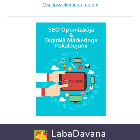
Visi apsveikumi un pantiņi