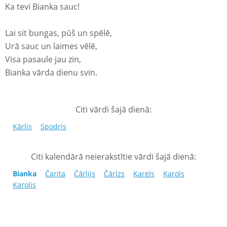
Ka tevi Bianka sauc!
Lai sit bungas, pūš un spēlē,
Urā sauc un laimes vēlē,
Visa pasaule jau zin,
Bianka vārda dienu svin.
Citi vārdi šajā dienā:
Kārlis
Spodris
Citi kalendārā neierakstītie vārdi šajā dienā:
Bianka
Čarita
Čārlijs
Čārlzs
Karels
Karols
Karolis