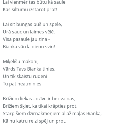
Lai vienmēr tas būtu kā saule,
Kas siltumu izstarot prot!
Lai sit bungas pūš un spēlē,
Urā sauc un laimes vēlē,
Visa pasaule jau zina -
Bianka vārda dienu svin!
Miķelīšu mākonī,
Vārds Tavs Bianka tinies,
Un tik skaistu rudeni
Tu pat neatminies.
Brīžiem liekas - dzīve ir bez vainas,
Brīžiem šķiet, ka tikai krāpties prot.
Starp šiem dzirnakmeņiem allaž maļas Bianka,
Kā nu katru reizi spēj un prot.