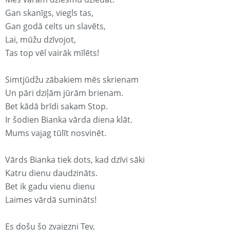
Gan skanīgs, viegls tas,
Gan godā celts un slavēts,
Lai, mūžu dzīvojot,
Tas top vēl vairāk mīlēts!
Simtjūdžu zābakiem mēs skrienam
Un pāri dziļām jūrām brienam.
Bet kādā brīdi sakam Stop.
Ir šodien Bianka vārda diena klāt.
Mums vajag tūlīt nosvinēt.
Vārds Bianka tiek dots, kad dzīvi sāki
Katru dienu daudzināts.
Bet ik gadu vienu dienu
Laimes vārdā sumināts!
Es došu šo zvaigzni Tev,