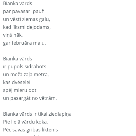
Bianka vārds
par pavasari pauž
un vēstī ziemas galu,
kad līksmi dejodams,
viņš nāk,
gar februāra malu.
Bianka vārds
ir pūpols sidrabots
un mežā zaļa mētra,
kas dvēselei
spēj mieru dot
un pasargāt no vētrām.
Bianka vārds ir tikai ziedlapiņa
Pie lielā vārdu koka,
Pēc savas gribas liktenis