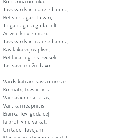
Ko purina un loka.
Tavs vārds ir tikai ziedlapiņa,
Bet vienu gan Tu vari,
To gadu gaitā godā celt
Ar visu ko vien dari.
Tavs vārds ir tikai ziedlapiņa,
Kas laika vējos plīvo,
Bet lai ar uguns dvēseli
Tas savu mūžu dzīvo!
Vārds katram savs mums ir,
Ko māte, tēvs ir licis.
Vai pašiem patīk tas,
Vai tikai neapnicis.
Bianka Tevi godā ceļ,
Ja proti viņu valkāt,
Un tādēļ Tavējam
Mēs varam dziesmu dziedāt.