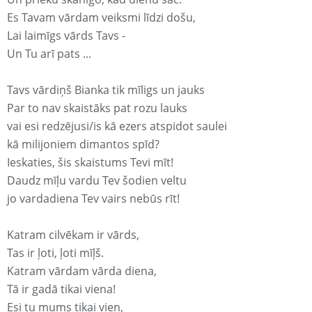
Es Tavam vārdam veiksmi līdzi došu,
Lai laimīgs vārds Tavs -
Un Tu arī pats ...
Tavs vārdiņš Bianka tik mīligs un jauks
Par to nav skaistāks pat rozu lauks
vai esi redzējusi/is kā ezers atspidot saulei
kā milijoniem dimantos spīd?
Ieskaties, šis skaistums Tevi mīt!
Daudz mīļu vardu Tev šodien veltu
jo vardadiena Tev vairs nebūs rīt!
Katram cilvēkam ir vārds,
Tas ir ļoti, ļoti mīļš.
Katram vārdam vārda diena,
Tā ir gadā tikai viena!
Esi tu mums tikai vien,