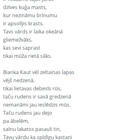
dzīves kuģa masts,
kur nezināmu brīnumu
ir apsolījis krasts.
Tavs vārds ir laika okeānā
gliemežvāks,
kas sevi saprast
tikai mūža rietā sāks.
Bianka Kaut vēl zeltainas lapas
vējš nedzenā,
tikai lietavas debesīs rūs,
taču rudens ir savā gredzenā
nemanāmi jau ieslēdzis mūs.
Taču rudens jau dejo
pa ābelēm,
salnu lakatos pasauli tin,
Tavu vārdu ka spīdīgu kastani