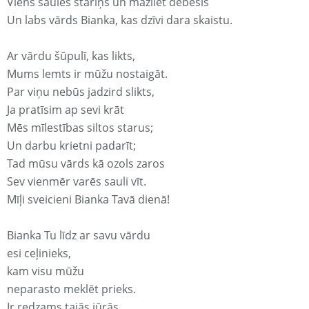
Viens saules stariņš un mazliet debesis
Un labs vārds Bianka, kas dzīvi dara skaistu.
Ar vārdu šūpulī, kas likts,
Mums lemts ir mūžu nostaigāt.
Par viņu nebūs jadzird slikts,
Ja pratīsim ap sevi krāt
Mēs mīlestības siltos starus;
Un darbu krietni padarīt;
Tad mūsu vārds kā ozols zaros
Sev vienmēr varēs sauli vīt.
Mīļi sveicieni Bianka Tavā dienā!
Bianka Tu līdz ar savu vārdu
esi ceļinieks,
kam visu mūžu
neparasto meklēt prieks.
Ir redzams tajās jūrās