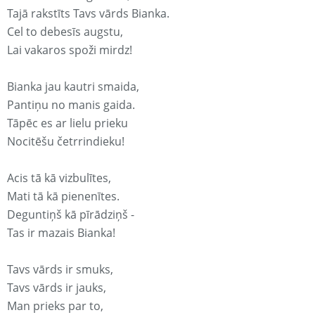
Tajā rakstīts Tavs vārds Bianka.
Cel to debesīs augstu,
Lai vakaros spoži mirdz!
Bianka jau kautri smaida,
Pantiņu no manis gaida.
Tāpēc es ar lielu prieku
Nocitēšu četrrindieku!
Acis tā kā vizbulītes,
Mati tā kā pienenītes.
Deguntiņš kā pīrādziņš -
Tas ir mazais Bianka!
Tavs vārds ir smuks,
Tavs vārds ir jauks,
Man prieks par to,