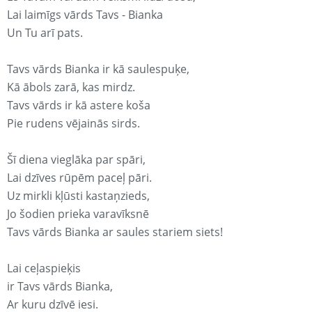
Lai laimīgs vārds Tavs - Bianka
Un Tu arī pats.
Tavs vārds Bianka ir kā saulespuķe,
Kā ābols zarā, kas mirdz.
Tavs vārds ir kā astere koša
Pie rudens vējainās sirds.
Šī diena vieglāka par spāri,
Lai dzīves rūpēm paceļ pāri.
Uz mirkli kļūsti kastaņzieds,
Jo šodien prieka varavīksnē
Tavs vārds Bianka ar saules stariem siets!
Lai ceļaspieķis
ir Tavs vārds Bianka,
Ar kuru dzīvē iesi.