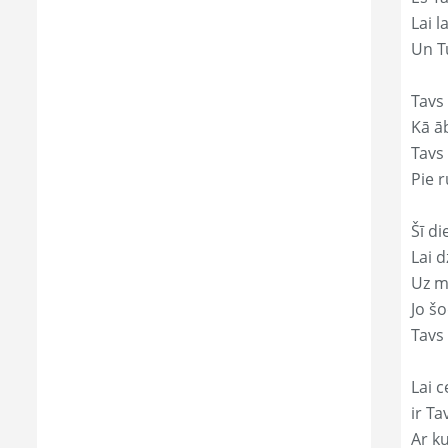
Lai l
Un Tu
Tavs 
Kā āb
Tavs 
Pie r
Šī di
Lai 
Uz mi
Jo š
Tavs 
Lai c
ir Ta
Ar ku