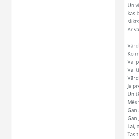
Un v
kas 
slikts
Ar v
Vārd
Ko mā
Vai p
Vai t
Vārds
Ja pr
Un t
Mēs 
Gan s
Gan 
Lai, 
Tas t