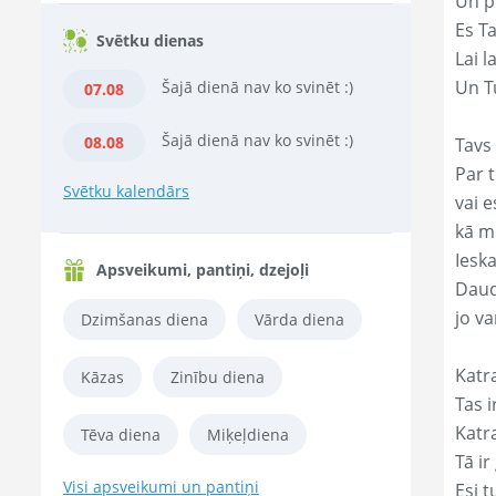
Un p
Es T
Svētku dienas
Lai l
Un Tu
Šajā dienā nav ko svinēt :)
07.08
Šajā dienā nav ko svinēt :)
08.08
Tavs 
Par t
Svētku kalendārs
vai e
kā m
Ieska
Apsveikumi, pantiņi, dzejoļi
Daud
jo va
Dzimšanas diena
Vārda diena
Katr
Kāzas
Zinību diena
Tas ir
Katr
Tēva diena
Miķeļdiena
Tā ir
Visi apsveikumi un pantiņi
Esi t