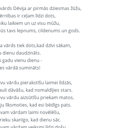
 vārds Dēvija ar pirmās dziesmas žūžu,
rnības ir ceļam līdzi dots,
aiku laikiem un uz visu mūžu,
būs tavs lepnums, cildenums un gods.
a vārds tiek dots,kad dzīvi sākam,
u dienu daudzināts.
k gadu vienu dienu -
es vārdā sumināts!
vu vārdu pierakstīšu laimei līdzās,
auli dāvāšu, kad nomaldījies stars.
avu vārdu aizsūtīšu priekam matos,
ju līksmoties, kad esi bēdīgs pats.
avam vārdam laimi novēlēšu,
rieku skanīgo, kad dienu sāc.
avam vārdam veiksmi līdzi došu,