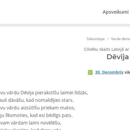
Apsveikumi
Sākumlapa
Varda dien
Cilvēku skaits Latvijā a
Dēvija
30. Decembris
vār
vu vārdu Dēvija pierakstīšu laimei līdzās,
auli dāvāšu, kad nomaldījies stars.
avu vārdu aizsūtīšu priekam matos,
ju līksmoties, kad esi bēdīgs pats.
avam vārdam laimi novēlēšu,