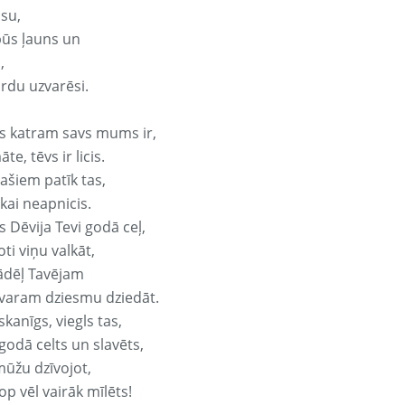
isu,
būs ļauns un
,
ārdu uzvarēsi.
s katram savs mums ir,
te, tēvs ir licis.
ašiem patīk tas,
ikai neapnicis.
 Dēvija Tevi godā ceļ,
oti viņu valkāt,
ādēļ Tavējam
varam dziesmu dziedāt.
kanīgs, viegls tas,
godā celts un slavēts,
mūžu dzīvojot,
op vēl vairāk mīlēts!