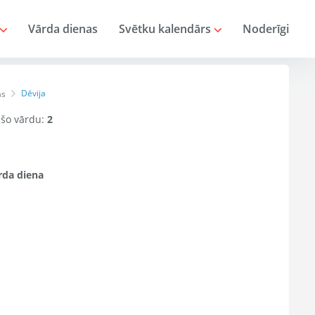
Vārda dienas
Svētku kalendārs
Noderīgi
Dēvija
as
r šo vārdu:
2
da diena