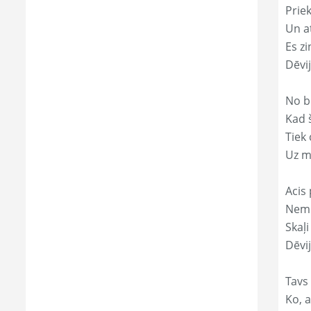
Prie
Un a
Es zi
Dēvi
No b
Kad 
Tiek
Uz m
Acis 
Nemi
Skaļi
Dēvij
Tavs
Ko, a