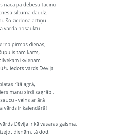
ks nāca pa debesu taciņu
tnesa siltuma daudz.
nu šo ziedoņa actiņu -
ja vārdā nosauktu
ērna pirmās dienas,
šūpulis tam kārts,
 cilvēkam ikvienam
ūžu iedots vārds Dēvija
platas rītā agrā,
ers manu sirdi sagrābj.
 saucu - velns ar ārā
a vārds ir kalendārā!
 vārds Dēvija ir kā vasaras gaisma,
izejot dienām, tā dod,