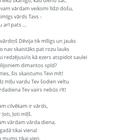
rieku skanīgo, kad dienu sāc.
avam vārdam veiksmi līdzi došu,
aimīgs vārds Tavs -
 arī pats ...
vārdiņš Dēvija tik mīligs un jauks
o nav skaistāks pat rozu lauks
si redzējusi/is kā ezers atspidot saulei
ilijoniem dimantos spīd?
ties, šis skaistums Tevi mīt!
z mīļu vardu Tev šodien veltu
rdadiena Tev vairs nebūs rīt!
am cilvēkam ir vārds,
 ļoti, ļoti mīļš.
am vārdam vārda diena,
 gadā tikai viena!
u mums tikai vien,