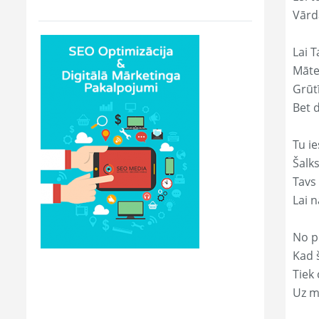
Vārd
Lai T
Māte
Grūtī
Bet 
Tu ie
Šalk
Tavs
Lai 
No p
Kad š
Tiek
Uz m