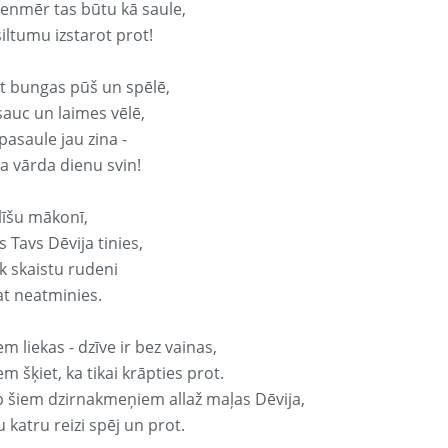
vienmēr tas būtu kā saule,
iltumu izstarot prot!
it bungas pūš un spēlē,
sauc un laimes vēlē,
pasaule jau zina -
ja vārda dienu svin!
līšu mākonī,
 Tavs Dēvija tinies,
k skaistu rudeni
at neatminies.
em liekas - dzīve ir bez vainas,
em šķiet, ka tikai krāpties prot.
p šiem dzirnakmeņiem allaž maļas Dēvija,
 katru reizi spēj un prot.