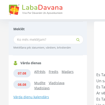
Meklēt
Meklēšana pēc datumiem, vārdiem, brīvdienām
Vārda dienas
Alfrēds
Fredis
Madars
07.08
Es Ta
Un s
Mudīte
Vladislava
08.08
Es T
Vladislavs
Ar vē
Vārda dienu kalendārs
Es T