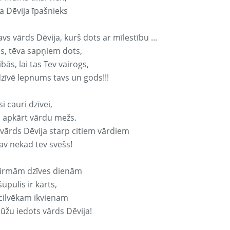
a Dēvija īpašnieks
avs vārds Dēvija, kurš dots ar mīlestību ...
s, tēva sapņiem dots,
bās, lai tas Tev vairogs,
dzīvē lepnums tavs un gods!!!
si cauri dzīvei,
s apkārt vārdu mežs.
 vārds Dēvija starp citiem vārdiem
nav nekad tev svešs!
irmām dzīves dienām
ūpulis ir kārts,
 cilvēkam ikvienam
ūžu iedots vārds Dēvija!