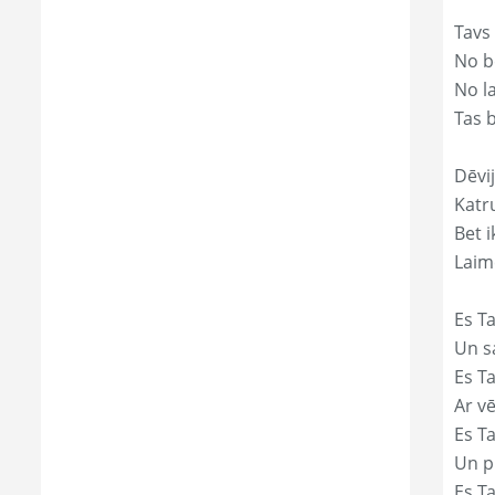
Tavs
No bē
No l
Tas 
Dēvij
Katr
Bet i
Laim
Es Ta
Un s
Es T
Ar vē
Es T
Un p
Es T