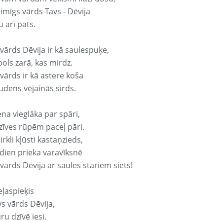
aimīgs vārds Tavs - Dēvija
 arī pats.
vārds Dēvija ir kā saulespuķe,
ols zarā, kas mirdz.
vārds ir kā astere koša
udens vējainās sirds.
ena vieglāka par spāri,
dzīves rūpēm paceļ pāri.
rkli kļūsti kastaņzieds,
odien prieka varavīksnē
vārds Dēvija ar saules stariem siets!
eļaspieķis
vs vārds Dēvija,
ru dzīvē iesi.