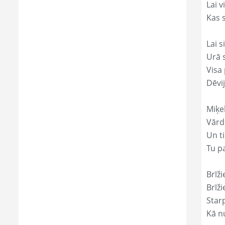
Lai 
Kas s
Lai s
Urā 
Visa 
Dēvi
Miķe
Vārds
Un ti
Tu p
Brīži
Brīži
Star
Kā nu