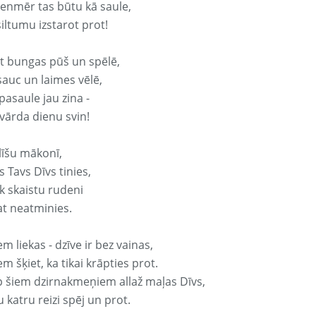
vienmēr tas būtu kā saule,
iltumu izstarot prot!
it bungas pūš un spēlē,
sauc un laimes vēlē,
pasaule jau zina -
 vārda dienu svin!
līšu mākonī,
 Tavs Dīvs tinies,
k skaistu rudeni
at neatminies.
em liekas - dzīve ir bez vainas,
em šķiet, ka tikai krāpties prot.
p šiem dzirnakmeņiem allaž maļas Dīvs,
 katru reizi spēj un prot.