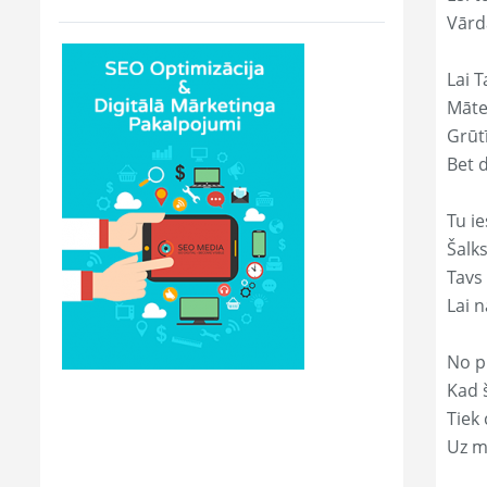
Vārd
Lai T
Māte
Grūtī
Bet 
Tu ie
Šalk
Tavs
Lai 
No p
Kad š
Tiek
Uz m