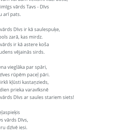
aimīgs vārds Tavs - Dīvs
 arī pats.
vārds Dīvs ir kā saulespuķe,
ols zarā, kas mirdz.
vārds ir kā astere koša
udens vējainās sirds.
ena vieglāka par spāri,
dzīves rūpēm paceļ pāri.
rkli kļūsti kastaņzieds,
odien prieka varavīksnē
vārds Dīvs ar saules stariem siets!
eļaspieķis
vs vārds Dīvs,
ru dzīvē iesi.