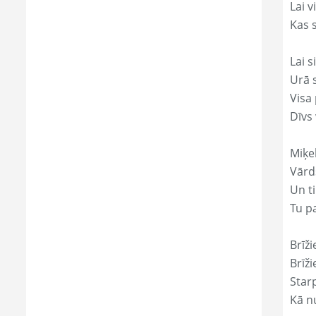
Lai 
Kas s
Lai s
Urā 
Visa 
Dīvs
Miķe
Vārds
Un ti
Tu p
Brīži
Brīži
Star
Kā nu