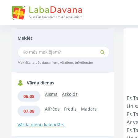
Meklēt
Meklēšana pēc datumiem, vārdiem, brīvdienām
Vārda dienas
Aisma
Askolds
06.08
Es Ta
Un s
Alfrēds
Fredis
Madars
07.08
Es T
Ar vē
Vārda dienu kalendārs
Es T