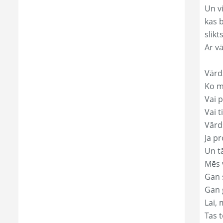
Un v
kas 
slikts
Ar v
Vārd
Ko mā
Vai p
Vai t
Vārds
Ja pr
Un t
Mēs 
Gan s
Gan 
Lai, 
Tas t