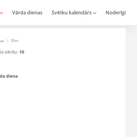
Vārda dienas
Svētku kalendārs
Noderīgi
Dīvs
nas
 šo vārdu:
10
da diena