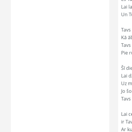
Lai l
Un Tu
Tavs 
Kā āb
Tavs 
Pie r
Šī di
Lai 
Uz mi
Jo š
Tavs 
Lai c
ir Ta
Ar ku