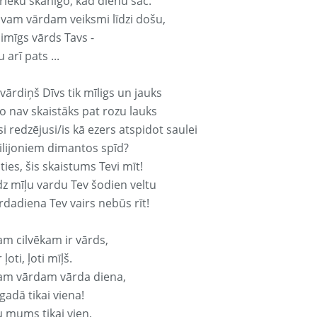
rieku skanīgo, kad dienu sāc.
avam vārdam veiksmi līdzi došu,
aimīgs vārds Tavs -
 arī pats ...
vārdiņš Dīvs tik mīligs un jauks
o nav skaistāks pat rozu lauks
si redzējusi/is kā ezers atspidot saulei
ilijoniem dimantos spīd?
ties, šis skaistums Tevi mīt!
z mīļu vardu Tev šodien veltu
rdadiena Tev vairs nebūs rīt!
am cilvēkam ir vārds,
 ļoti, ļoti mīļš.
am vārdam vārda diena,
 gadā tikai viena!
u mums tikai vien,