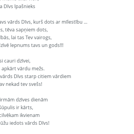
a Dīvs īpašnieks
avs vārds Dīvs, kurš dots ar mīlestību ...
s, tēva sapņiem dots,
bās, lai tas Tev vairogs,
dzīvē lepnums tavs un gods!!!
si cauri dzīvei,
s apkārt vārdu mežs.
 vārds Dīvs starp citiem vārdiem
nav nekad tev svešs!
irmām dzīves dienām
ūpulis ir kārts,
 cilvēkam ikvienam
ūžu iedots vārds Dīvs!