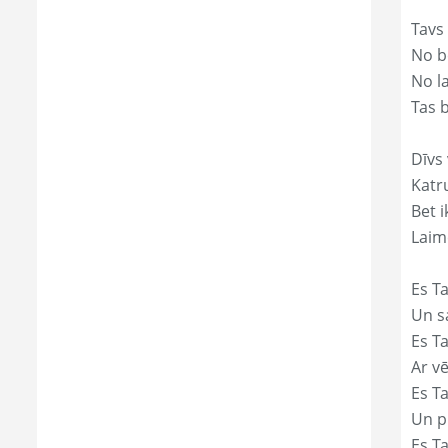
Tavs
No bē
No l
Tas 
Dīvs 
Katr
Bet i
Laim
Es Ta
Un s
Es T
Ar vē
Es T
Un p
Es T