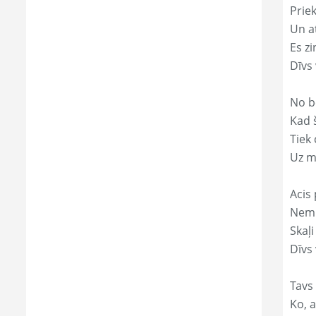
Prie
Un a
Es zi
Dīvs
No b
Kad 
Tiek
Uz m
Acis 
Nemi
Skaļi
Dīvs 
Tavs
Ko, a