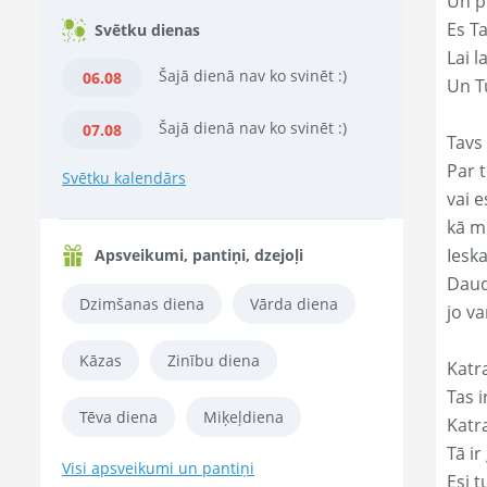
Un p
Es T
Svētku dienas
Lai l
Šajā dienā nav ko svinēt :)
06.08
Un Tu
Šajā dienā nav ko svinēt :)
07.08
Tavs 
Par t
Svētku kalendārs
vai e
kā m
Ieska
Apsveikumi, pantiņi, dzejoļi
Daud
Dzimšanas diena
Vārda diena
jo va
Kāzas
Zinību diena
Katr
Tas ir
Tēva diena
Miķeļdiena
Katr
Tā ir
Visi apsveikumi un pantiņi
Esi t