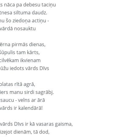
ks nāca pa debesu taciņu
tnesa siltuma daudz.
nu šo ziedoņa actiņu -
 vārdā nosauktu
ērna pirmās dienas,
šūpulis tam kārts,
 cilvēkam ikvienam
ūžu iedots vārds Dīvs
platas rītā agrā,
ers manu sirdi sagrābj.
 saucu - velns ar ārā
vārds ir kalendārā!
 vārds Dīvs ir kā vasaras gaisma,
izejot dienām, tā dod,