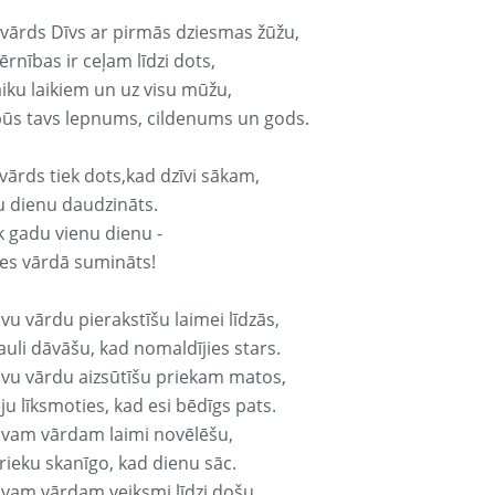
 vārds Dīvs ar pirmās dziesmas žūžu,
rnības ir ceļam līdzi dots,
aiku laikiem un uz visu mūžu,
būs tavs lepnums, cildenums un gods.
vārds tiek dots,kad dzīvi sākam,
u dienu daudzināts.
k gadu vienu dienu -
es vārdā sumināts!
vu vārdu pierakstīšu laimei līdzās,
auli dāvāšu, kad nomaldījies stars.
avu vārdu aizsūtīšu priekam matos,
ju līksmoties, kad esi bēdīgs pats.
avam vārdam laimi novēlēšu,
rieku skanīgo, kad dienu sāc.
avam vārdam veiksmi līdzi došu,