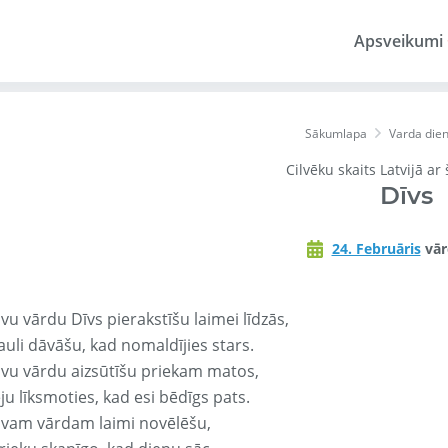
Apsveikumi
Sākumlapa
Varda die
Cilvēku skaits Latvijā ar
Dīvs
24. Februāris
vār
vu vārdu Dīvs pierakstīšu laimei līdzās,
auli dāvāšu, kad nomaldījies stars.
avu vārdu aizsūtīšu priekam matos,
ju līksmoties, kad esi bēdīgs pats.
avam vārdam laimi novēlēšu,