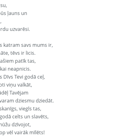
isu,
būs ļauns un
,
ārdu uzvarēsi.
s katram savs mums ir,
te, tēvs ir licis.
ašiem patīk tas,
ikai neapnicis.
 Dīvs Tevi godā ceļ,
oti viņu valkāt,
ādēļ Tavējam
varam dziesmu dziedāt.
kanīgs, viegls tas,
godā celts un slavēts,
mūžu dzīvojot,
op vēl vairāk mīlēts!