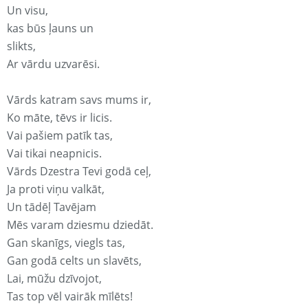
Un visu,
kas būs ļauns un
slikts,
Ar vārdu uzvarēsi.
Vārds katram savs mums ir,
Ko māte, tēvs ir licis.
Vai pašiem patīk tas,
Vai tikai neapnicis.
Vārds Dzestra Tevi godā ceļ,
Ja proti viņu valkāt,
Un tādēļ Tavējam
Mēs varam dziesmu dziedāt.
Gan skanīgs, viegls tas,
Gan godā celts un slavēts,
Lai, mūžu dzīvojot,
Tas top vēl vairāk mīlēts!