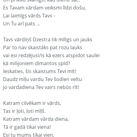
Es Tavam vārdam veiksmi līdzi došu,
Lai laimīgs vārds Tavs -
Un Tu arī pats ...
Tavs vārdiņš Dzestra tik mīligs un jauks
Par to nav skaistāks pat rozu lauks
vai esi redzējusi/is kā ezers atspidot saulei
kā milijoniem dimantos spīd?
Ieskaties, šis skaistums Tevi mīt!
Daudz mīļu vardu Tev šodien veltu
jo vardadiena Tev vairs nebūs rīt!
Katram cilvēkam ir vārds,
Tas ir ļoti, ļoti mīļš.
Katram vārdam vārda diena,
Tā ir gadā tikai viena!
Esi tu mums tikai vien,