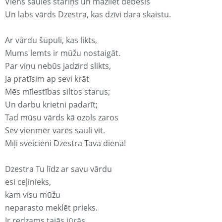
Viens saules stariņš un mazliet debesis
Un labs vārds Dzestra, kas dzīvi dara skaistu.
Ar vārdu šūpulī, kas likts,
Mums lemts ir mūžu nostaigāt.
Par viņu nebūs jadzird slikts,
Ja pratīsim ap sevi krāt
Mēs mīlestības siltos starus;
Un darbu krietni padarīt;
Tad mūsu vārds kā ozols zaros
Sev vienmēr varēs sauli vīt.
Mīļi sveicieni Dzestra Tavā dienā!
Dzestra Tu līdz ar savu vārdu
esi ceļinieks,
kam visu mūžu
neparasto meklēt prieks.
Ir redzams tajās jūrās