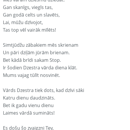
Gan skanīgs, viegls tas,
Gan godā celts un slavēts,
Lai, mūžu dzīvojot,
Tas top vēl vairāk mīlēts!
Simtjūdžu zābakiem mēs skrienam
Un pāri dziļām jūrām brienam.
Bet kādā brīdi sakam Stop.
Ir šodien Dzestra vārda diena klāt.
Mums vajag tūlīt nosvinēt.
Vārds Dzestra tiek dots, kad dzīvi sāki
Katru dienu daudzināts.
Bet ik gadu vienu dienu
Laimes vārdā sumināts!
Es došu šo zvaigzni Tev,