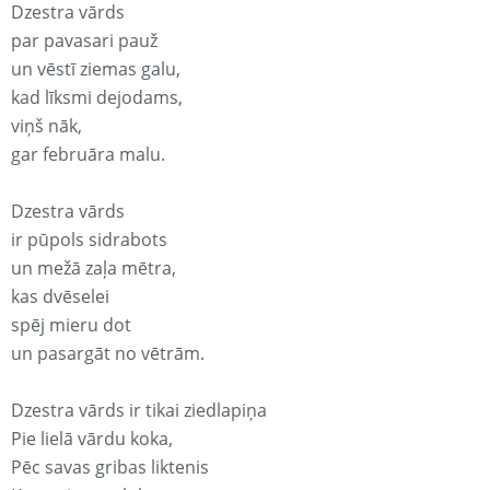
Dzestra vārds
par pavasari pauž
un vēstī ziemas galu,
kad līksmi dejodams,
viņš nāk,
gar februāra malu.
Dzestra vārds
ir pūpols sidrabots
un mežā zaļa mētra,
kas dvēselei
spēj mieru dot
un pasargāt no vētrām.
Dzestra vārds ir tikai ziedlapiņa
Pie lielā vārdu koka,
Pēc savas gribas liktenis