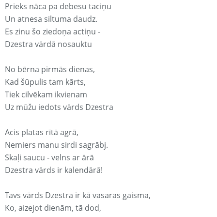
Prieks nāca pa debesu taciņu
Un atnesa siltuma daudz.
Es zinu šo ziedoņa actiņu -
Dzestra vārdā nosauktu
No bērna pirmās dienas,
Kad šūpulis tam kārts,
Tiek cilvēkam ikvienam
Uz mūžu iedots vārds Dzestra
Acis platas rītā agrā,
Nemiers manu sirdi sagrābj.
Skaļi saucu - velns ar ārā
Dzestra vārds ir kalendārā!
Tavs vārds Dzestra ir kā vasaras gaisma,
Ko, aizejot dienām, tā dod,