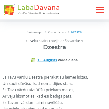
Dzestra
Sākumlapa
Varda dienas
Cilvēku skaits Latvijā ar šo vārdu:
1
Dzestra
15. Augusts
vārda diena
Es Tavu vārdu Dzestra pierakstīšu laimei līdzās,
Un sauli dāvāšu, kad nomaldījies stars.
Es Tavu vārdu aizsūtīšu priekam matos,
Ar vēju līksmoties, kad esi bēdīgs pats.
Es Tavam vārdam laimi novēlēšu,
Un prieku skanīgo, kad dienu sāc.