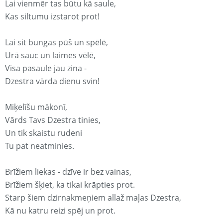
Lai vienmēr tas būtu kā saule,
Kas siltumu izstarot prot!
Lai sit bungas pūš un spēlē,
Urā sauc un laimes vēlē,
Visa pasaule jau zina -
Dzestra vārda dienu svin!
Miķelīšu mākonī,
Vārds Tavs Dzestra tinies,
Un tik skaistu rudeni
Tu pat neatminies.
Brīžiem liekas - dzīve ir bez vainas,
Brīžiem šķiet, ka tikai krāpties prot.
Starp šiem dzirnakmeņiem allaž maļas Dzestra,
Kā nu katru reizi spēj un prot.