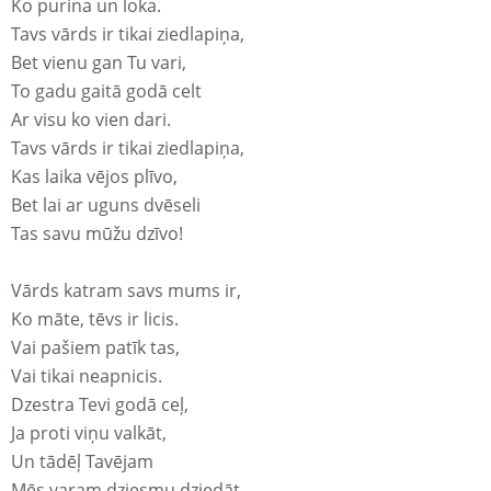
Ko purina un loka.
Tavs vārds ir tikai ziedlapiņa,
Bet vienu gan Tu vari,
To gadu gaitā godā celt
Ar visu ko vien dari.
Tavs vārds ir tikai ziedlapiņa,
Kas laika vējos plīvo,
Bet lai ar uguns dvēseli
Tas savu mūžu dzīvo!
Vārds katram savs mums ir,
Ko māte, tēvs ir licis.
Vai pašiem patīk tas,
Vai tikai neapnicis.
Dzestra Tevi godā ceļ,
Ja proti viņu valkāt,
Un tādēļ Tavējam
Mēs varam dziesmu dziedāt.