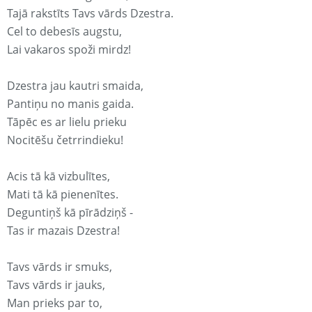
Tajā rakstīts Tavs vārds Dzestra.
Cel to debesīs augstu,
Lai vakaros spoži mirdz!
Dzestra jau kautri smaida,
Pantiņu no manis gaida.
Tāpēc es ar lielu prieku
Nocitēšu četrrindieku!
Acis tā kā vizbulītes,
Mati tā kā pienenītes.
Deguntiņš kā pīrādziņš -
Tas ir mazais Dzestra!
Tavs vārds ir smuks,
Tavs vārds ir jauks,
Man prieks par to,