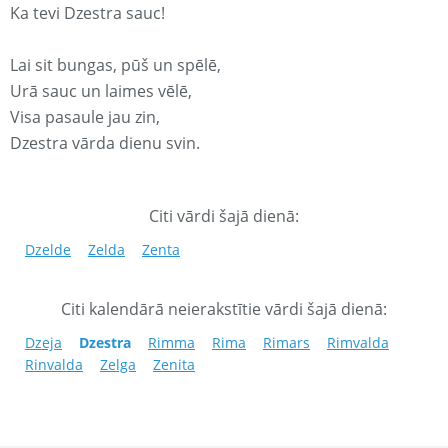
Ka tevi Dzestra sauc!
Lai sit bungas, pūš un spēlē,
Urā sauc un laimes vēlē,
Visa pasaule jau zin,
Dzestra vārda dienu svin.
Citi vārdi šajā dienā:
Dzelde
Zelda
Zenta
Citi kalendārā neierakstītie vārdi šajā dienā:
Dzeja
Dzestra
Rimma
Rima
Rimars
Rimvalda
Rinvalda
Zelga
Zenita