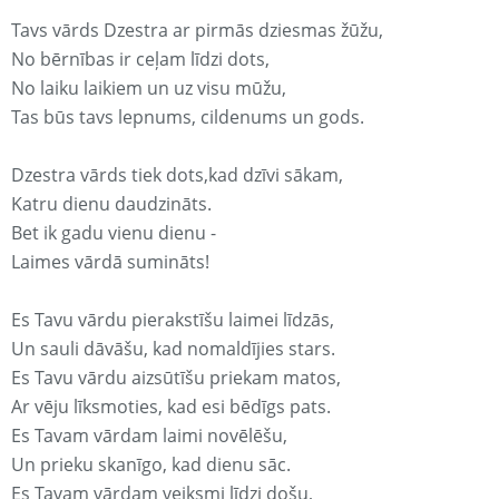
Tavs vārds Dzestra ar pirmās dziesmas žūžu,
No bērnības ir ceļam līdzi dots,
No laiku laikiem un uz visu mūžu,
Tas būs tavs lepnums, cildenums un gods.
Dzestra vārds tiek dots,kad dzīvi sākam,
Katru dienu daudzināts.
Bet ik gadu vienu dienu -
Laimes vārdā sumināts!
Es Tavu vārdu pierakstīšu laimei līdzās,
Un sauli dāvāšu, kad nomaldījies stars.
Es Tavu vārdu aizsūtīšu priekam matos,
Ar vēju līksmoties, kad esi bēdīgs pats.
Es Tavam vārdam laimi novēlēšu,
Un prieku skanīgo, kad dienu sāc.
Es Tavam vārdam veiksmi līdzi došu,