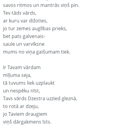
savos ritmos un mantrās viņš pin.
Tev tāds vārds,
ar kuru var dižoties,
jo tur zemes auglības prieks,
bet pats galvenais-
saule un varvīksne
mums no viņa gaišumam tiek.
Ir Tavam vārdam
mīļuma seja,
tā tuvums liek uzplaukt
un nespēku nīst,
Tavs vārds Dzestra uzzied gleznā,
to rotā ar dzeju,
jo Taviem draugiem
viņš dārgakmens īsts.