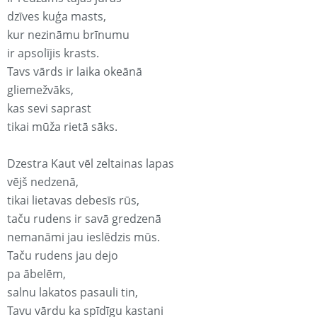
dzīves kuģa masts,
kur nezināmu brīnumu
ir apsolījis krasts.
Tavs vārds ir laika okeānā
gliemežvāks,
kas sevi saprast
tikai mūža rietā sāks.
Dzestra Kaut vēl zeltainas lapas
vējš nedzenā,
tikai lietavas debesīs rūs,
taču rudens ir savā gredzenā
nemanāmi jau ieslēdzis mūs.
Taču rudens jau dejo
pa ābelēm,
salnu lakatos pasauli tin,
Tavu vārdu ka spīdīgu kastani