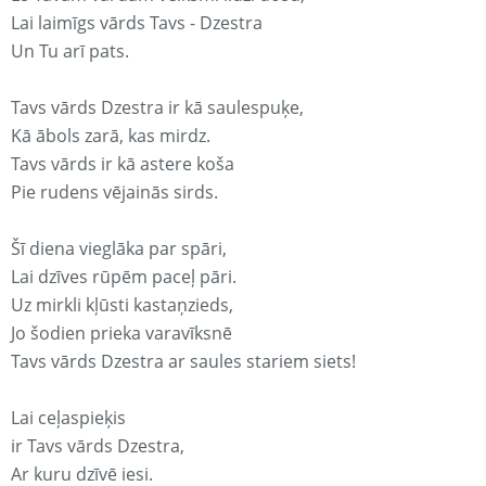
Lai laimīgs vārds Tavs - Dzestra
Un Tu arī pats.
Tavs vārds Dzestra ir kā saulespuķe,
Kā ābols zarā, kas mirdz.
Tavs vārds ir kā astere koša
Pie rudens vējainās sirds.
Šī diena vieglāka par spāri,
Lai dzīves rūpēm paceļ pāri.
Uz mirkli kļūsti kastaņzieds,
Jo šodien prieka varavīksnē
Tavs vārds Dzestra ar saules stariem siets!
Lai ceļaspieķis
ir Tavs vārds Dzestra,
Ar kuru dzīvē iesi.