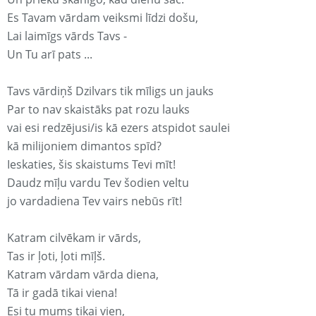
Es Tavam vārdam veiksmi līdzi došu,
Lai laimīgs vārds Tavs -
Un Tu arī pats ...
Tavs vārdiņš Dzilvars tik mīligs un jauks
Par to nav skaistāks pat rozu lauks
vai esi redzējusi/is kā ezers atspidot saulei
kā milijoniem dimantos spīd?
Ieskaties, šis skaistums Tevi mīt!
Daudz mīļu vardu Tev šodien veltu
jo vardadiena Tev vairs nebūs rīt!
Katram cilvēkam ir vārds,
Tas ir ļoti, ļoti mīļš.
Katram vārdam vārda diena,
Tā ir gadā tikai viena!
Esi tu mums tikai vien,