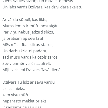
Viens saules stariņš un mazliet debesis
Un labs vārds Dzilvars, kas dzīvi dara skaistu.
Ar vārdu šūpulī, kas likts,
Mums lemts ir mūžu nostaigāt.
Par viņu nebūs jadzird slikts,
Ja pratīsim ap sevi krāt
Mēs mīlestības siltos starus;
Un darbu krietni padarīt;
Tad mūsu vārds kā ozols zaros
Sev vienmēr varēs sauli vīt.
Mīļi sveicieni Dzilvars Tavā dienā!
Dzilvars Tu līdz ar savu vārdu
esi ceļinieks,
kam visu mūžu
neparasto meklēt prieks.
Ir redzams tajās jūrās