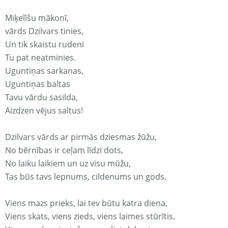
Miķelīšu mākonī,
vārds Dzilvars tinies,
Un tik skaistu rudeni
Tu pat neatminies.
Uguntiņas sarkanas,
Uguntiņas baltas
Tavu vārdu sasilda,
Aizdzen vējus saltus!
Dzilvars vārds ar pirmās dziesmas žūžu,
No bērnības ir ceļam līdzi dots,
No laiku laikiem un uz visu mūžu,
Tas būs tavs lepnums, cildenums un gods.
Viens mazs prieks, lai tev būtu katra diena,
Viens skats, viens zieds, viens laimes stūrītis.