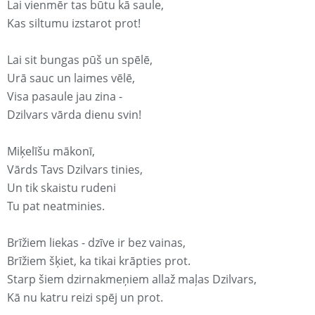
Lai vienmēr tas būtu kā saule,
Kas siltumu izstarot prot!
Lai sit bungas pūš un spēlē,
Urā sauc un laimes vēlē,
Visa pasaule jau zina -
Dzilvars vārda dienu svin!
Miķelīšu mākonī,
Vārds Tavs Dzilvars tinies,
Un tik skaistu rudeni
Tu pat neatminies.
Brīžiem liekas - dzīve ir bez vainas,
Brīžiem šķiet, ka tikai krāpties prot.
Starp šiem dzirnakmeņiem allaž maļas Dzilvars,
Kā nu katru reizi spēj un prot.