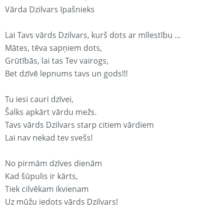
Vārda Dzilvars īpašnieks
Lai Tavs vārds Dzilvars, kurš dots ar mīlestību ...
Mātes, tēva sapņiem dots,
Grūtībās, lai tas Tev vairogs,
Bet dzīvē lepnums tavs un gods!!!
Tu iesi cauri dzīvei,
Šalks apkārt vārdu mežs.
Tavs vārds Dzilvars starp citiem vārdiem
Lai nav nekad tev svešs!
No pirmām dzīves dienām
Kad šūpulis ir kārts,
Tiek cilvēkam ikvienam
Uz mūžu iedots vārds Dzilvars!