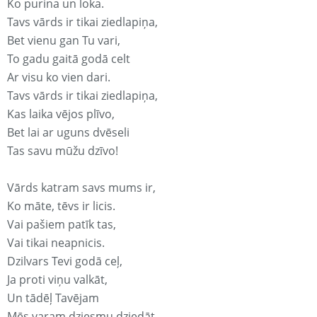
Ko purina un loka.
Tavs vārds ir tikai ziedlapiņa,
Bet vienu gan Tu vari,
To gadu gaitā godā celt
Ar visu ko vien dari.
Tavs vārds ir tikai ziedlapiņa,
Kas laika vējos plīvo,
Bet lai ar uguns dvēseli
Tas savu mūžu dzīvo!
Vārds katram savs mums ir,
Ko māte, tēvs ir licis.
Vai pašiem patīk tas,
Vai tikai neapnicis.
Dzilvars Tevi godā ceļ,
Ja proti viņu valkāt,
Un tādēļ Tavējam
Mēs varam dziesmu dziedāt.