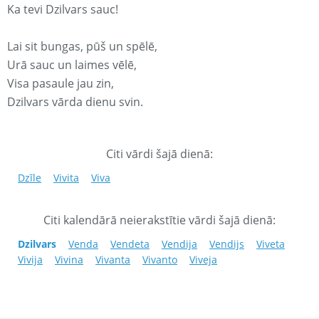
Ka tevi Dzilvars sauc!
Lai sit bungas, pūš un spēlē,
Urā sauc un laimes vēlē,
Visa pasaule jau zin,
Dzilvars vārda dienu svin.
Citi vārdi šajā dienā:
Dzīle
Vivita
Viva
Citi kalendārā neierakstītie vārdi šajā dienā:
Dzilvars
Venda
Vendeta
Vendija
Vendijs
Viveta
Vivija
Vivina
Vivanta
Vivanto
Viveja