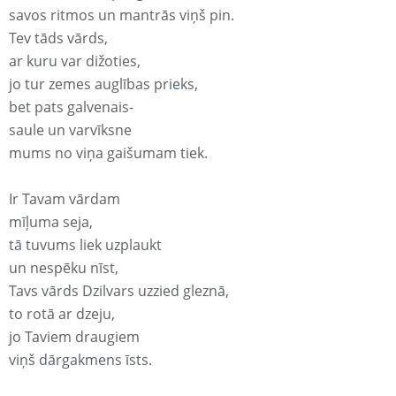
savos ritmos un mantrās viņš pin.
Tev tāds vārds,
ar kuru var dižoties,
jo tur zemes auglības prieks,
bet pats galvenais-
saule un varvīksne
mums no viņa gaišumam tiek.
Ir Tavam vārdam
mīļuma seja,
tā tuvums liek uzplaukt
un nespēku nīst,
Tavs vārds Dzilvars uzzied gleznā,
to rotā ar dzeju,
jo Taviem draugiem
viņš dārgakmens īsts.