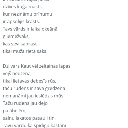
dzīves kuģa masts,
kur nezināmu brīnumu
ir apsolījis krasts.
Tavs vārds ir laika okeānā
gliemežvāks,
kas sevi saprast
tikai mūža rietā sāks.
Dzilvars Kaut vēl zeltainas lapas
vējš nedzenā,
tikai lietavas debesīs rūs,
taču rudens ir savā gredzenā
nemanāmi jau ieslēdzis mūs.
Taču rudens jau dejo
pa ābelēm,
salnu lakatos pasauli tin,
Tavu vārdu ka spīdīgu kastani