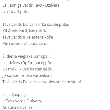
Lai laimīgs vārds Tavs - Dzilvars
Un Tu arī pats.
Tavs vārds Dzilvars ir kā saulespuķe,
Kā ābols zarā, kas mirdz.
Tavs vārds ir kā astere koša
Pie rudens vējainās sirds.
Šī diena vieglāka par spāri,
Lai dzīves rūpēm paceļ pāri.
Uz mirkli kļūsti kastaņzieds,
Jo šodien prieka varavīksnē
Tavs vārds Dzilvars ar saules stariem siets!
Lai ceļaspieķis
ir Tavs vārds Dzilvars,
Ar kuru dzīvē iesi.