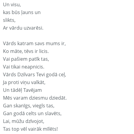
Un visu,
kas būs ļauns un
slikts,
Ar vārdu uzvarēsi.
Vārds katram savs mums ir,
Ko māte, tēvs ir licis.
Vai pašiem patīk tas,
Vai tikai neapnicis.
Vārds Dzilvars Tevi godā ceļ,
Ja proti viņu valkāt,
Un tādēļ Tavējam
Mēs varam dziesmu dziedāt.
Gan skanīgs, viegls tas,
Gan godā celts un slavēts,
Lai, mūžu dzīvojot,
Tas top vēl vairāk mīlēts!