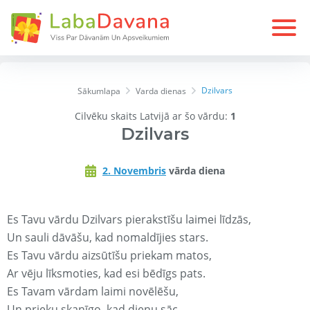
Dzilvars
Sākumlapa
Varda dienas
Cilvēku skaits Latvijā ar šo vārdu:
1
Dzilvars
2. Novembris
vārda diena
Es Tavu vārdu Dzilvars pierakstīšu laimei līdzās,
Un sauli dāvāšu, kad nomaldījies stars.
Es Tavu vārdu aizsūtīšu priekam matos,
Ar vēju līksmoties, kad esi bēdīgs pats.
Es Tavam vārdam laimi novēlēšu,
Un prieku skanīgo, kad dienu sāc.