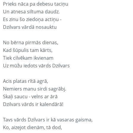
Prieks nāca pa debesu taciņu
Un atnesa siltuma daudz.
Es zinu šo ziedoņa actiņu -
Dzilvars vārdā nosauktu
No bērna pirmās dienas,
Kad šūpulis tam kārts,
Tiek cilvēkam ikvienam
Uz mūžu iedots vārds Dzilvars
Acis platas rītā agrā,
Nemiers manu sirdi sagrābj.
Skaļi saucu - velns ar ārā
Dzilvars vārds ir kalendārā!
Tavs vārds Dzilvars ir kā vasaras gaisma,
Ko, aizejot dienām, tā dod,