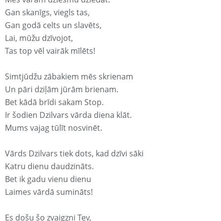
Gan skanīgs, viegls tas,
Gan godā celts un slavēts,
Lai, mūžu dzīvojot,
Tas top vēl vairāk mīlēts!
Simtjūdžu zābakiem mēs skrienam
Un pāri dziļām jūrām brienam.
Bet kādā brīdi sakam Stop.
Ir šodien Dzilvars vārda diena klāt.
Mums vajag tūlīt nosvinēt.
Vārds Dzilvars tiek dots, kad dzīvi sāki
Katru dienu daudzināts.
Bet ik gadu vienu dienu
Laimes vārdā sumināts!
Es došu šo zvaigzni Tev,