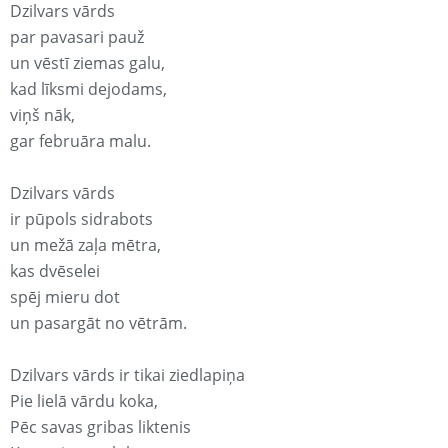
Dzilvars vārds
par pavasari pauž
un vēstī ziemas galu,
kad līksmi dejodams,
viņš nāk,
gar februāra malu.
Dzilvars vārds
ir pūpols sidrabots
un mežā zaļa mētra,
kas dvēselei
spēj mieru dot
un pasargāt no vētrām.
Dzilvars vārds ir tikai ziedlapiņa
Pie lielā vārdu koka,
Pēc savas gribas liktenis