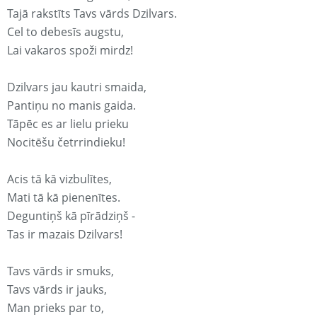
Tajā rakstīts Tavs vārds Dzilvars.
Cel to debesīs augstu,
Lai vakaros spoži mirdz!
Dzilvars jau kautri smaida,
Pantiņu no manis gaida.
Tāpēc es ar lielu prieku
Nocitēšu četrrindieku!
Acis tā kā vizbulītes,
Mati tā kā pienenītes.
Deguntiņš kā pīrādziņš -
Tas ir mazais Dzilvars!
Tavs vārds ir smuks,
Tavs vārds ir jauks,
Man prieks par to,