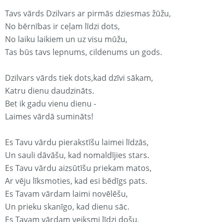
Tavs vārds Dzilvars ar pirmās dziesmas žūžu,
No bērnības ir ceļam līdzi dots,
No laiku laikiem un uz visu mūžu,
Tas būs tavs lepnums, cildenums un gods.
Dzilvars vārds tiek dots,kad dzīvi sākam,
Katru dienu daudzināts.
Bet ik gadu vienu dienu -
Laimes vārdā sumināts!
Es Tavu vārdu pierakstīšu laimei līdzās,
Un sauli dāvāšu, kad nomaldījies stars.
Es Tavu vārdu aizsūtīšu priekam matos,
Ar vēju līksmoties, kad esi bēdīgs pats.
Es Tavam vārdam laimi novēlēšu,
Un prieku skanīgo, kad dienu sāc.
Es Tavam vārdam veiksmi līdzi došu,