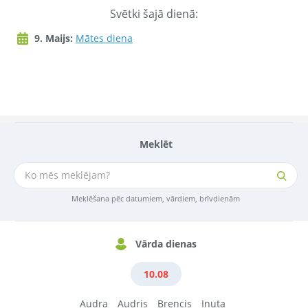
Svētki šajā dienā:
9. Maijs:
Mātes diena
Meklēt
Meklēšana pēc datumiem, vārdiem, brīvdienām
Vārda dienas
10.08
Audra
Audris
Brencis
Inuta