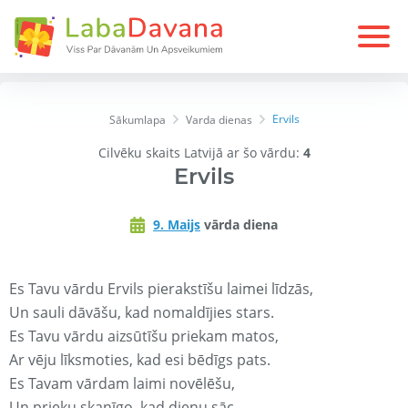
Ervils
Sākumlapa
Varda dienas
Cilvēku skaits Latvijā ar šo vārdu:
4
Ervils
9. Maijs
vārda diena
Es Tavu vārdu Ervils pierakstīšu laimei līdzās,
Un sauli dāvāšu, kad nomaldījies stars.
Es Tavu vārdu aizsūtīšu priekam matos,
Ar vēju līksmoties, kad esi bēdīgs pats.
Es Tavam vārdam laimi novēlēšu,
Un prieku skanīgo, kad dienu sāc.