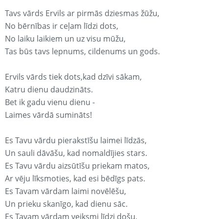
Tavs vārds Ervils ar pirmās dziesmas žūžu,
No bērnības ir ceļam līdzi dots,
No laiku laikiem un uz visu mūžu,
Tas būs tavs lepnums, cildenums un gods.
Ervils vārds tiek dots,kad dzīvi sākam,
Katru dienu daudzināts.
Bet ik gadu vienu dienu -
Laimes vārdā sumināts!
Es Tavu vārdu pierakstīšu laimei līdzās,
Un sauli dāvāšu, kad nomaldījies stars.
Es Tavu vārdu aizsūtīšu priekam matos,
Ar vēju līksmoties, kad esi bēdīgs pats.
Es Tavam vārdam laimi novēlēšu,
Un prieku skanīgo, kad dienu sāc.
Es Tavam vārdam veiksmi līdzi došu,