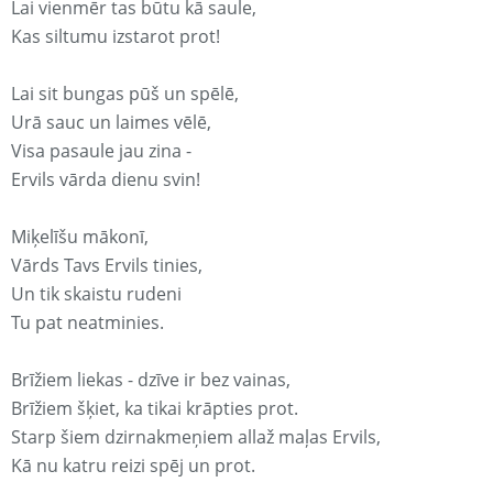
Lai vienmēr tas būtu kā saule,
Kas siltumu izstarot prot!
Lai sit bungas pūš un spēlē,
Urā sauc un laimes vēlē,
Visa pasaule jau zina -
Ervils vārda dienu svin!
Miķelīšu mākonī,
Vārds Tavs Ervils tinies,
Un tik skaistu rudeni
Tu pat neatminies.
Brīžiem liekas - dzīve ir bez vainas,
Brīžiem šķiet, ka tikai krāpties prot.
Starp šiem dzirnakmeņiem allaž maļas Ervils,
Kā nu katru reizi spēj un prot.