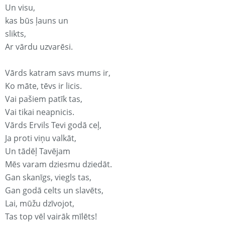
Un visu,
kas būs ļauns un
slikts,
Ar vārdu uzvarēsi.
Vārds katram savs mums ir,
Ko māte, tēvs ir licis.
Vai pašiem patīk tas,
Vai tikai neapnicis.
Vārds Ervils Tevi godā ceļ,
Ja proti viņu valkāt,
Un tādēļ Tavējam
Mēs varam dziesmu dziedāt.
Gan skanīgs, viegls tas,
Gan godā celts un slavēts,
Lai, mūžu dzīvojot,
Tas top vēl vairāk mīlēts!