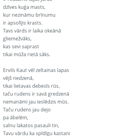
dzīves kuģa masts,
kur nezināmu brīnumu
ir apsolījis krasts.
Tavs vārds ir laika okeānā
gliemežvāks,
kas sevi saprast
tikai mūža rietā sāks.
Ervils Kaut vēl zeltainas lapas
vējš nedzenā,
tikai lietavas debesīs rūs,
taču rudens ir savā gredzenā
nemanāmi jau ieslēdzis mūs.
Taču rudens jau dejo
pa ābelēm,
salnu lakatos pasauli tin,
Tavu vārdu ka spīdīgu kastani