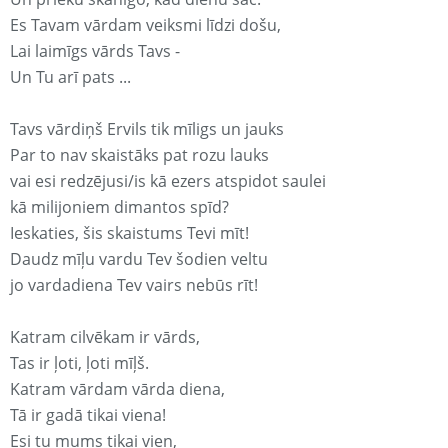
Es Tavam vārdam veiksmi līdzi došu,
Lai laimīgs vārds Tavs -
Un Tu arī pats ...
Tavs vārdiņš Ervils tik mīligs un jauks
Par to nav skaistāks pat rozu lauks
vai esi redzējusi/is kā ezers atspidot saulei
kā milijoniem dimantos spīd?
Ieskaties, šis skaistums Tevi mīt!
Daudz mīļu vardu Tev šodien veltu
jo vardadiena Tev vairs nebūs rīt!
Katram cilvēkam ir vārds,
Tas ir ļoti, ļoti mīļš.
Katram vārdam vārda diena,
Tā ir gadā tikai viena!
Esi tu mums tikai vien,