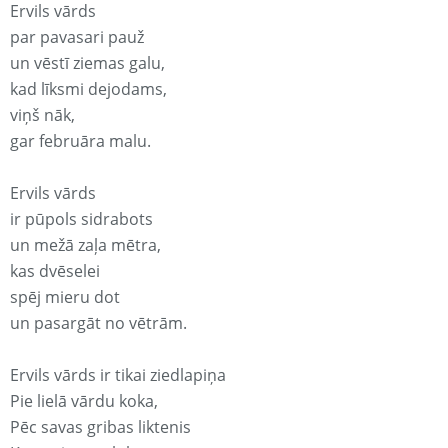
Ervils vārds
par pavasari pauž
un vēstī ziemas galu,
kad līksmi dejodams,
viņš nāk,
gar februāra malu.
Ervils vārds
ir pūpols sidrabots
un mežā zaļa mētra,
kas dvēselei
spēj mieru dot
un pasargāt no vētrām.
Ervils vārds ir tikai ziedlapiņa
Pie lielā vārdu koka,
Pēc savas gribas liktenis