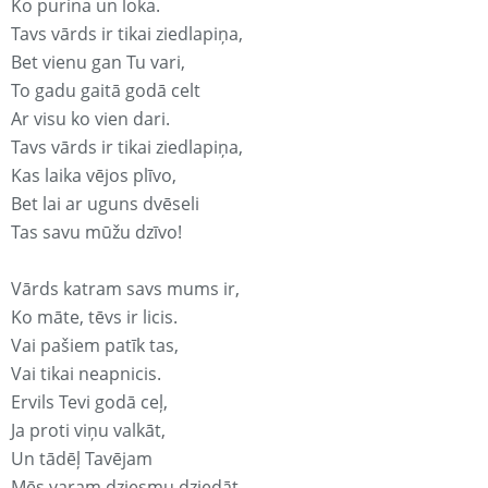
Ko purina un loka.
Tavs vārds ir tikai ziedlapiņa,
Bet vienu gan Tu vari,
To gadu gaitā godā celt
Ar visu ko vien dari.
Tavs vārds ir tikai ziedlapiņa,
Kas laika vējos plīvo,
Bet lai ar uguns dvēseli
Tas savu mūžu dzīvo!
Vārds katram savs mums ir,
Ko māte, tēvs ir licis.
Vai pašiem patīk tas,
Vai tikai neapnicis.
Ervils Tevi godā ceļ,
Ja proti viņu valkāt,
Un tādēļ Tavējam
Mēs varam dziesmu dziedāt.