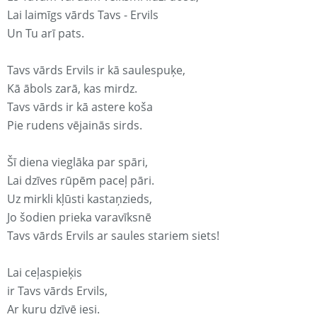
Lai laimīgs vārds Tavs - Ervils
Un Tu arī pats.
Tavs vārds Ervils ir kā saulespuķe,
Kā ābols zarā, kas mirdz.
Tavs vārds ir kā astere koša
Pie rudens vējainās sirds.
Šī diena vieglāka par spāri,
Lai dzīves rūpēm paceļ pāri.
Uz mirkli kļūsti kastaņzieds,
Jo šodien prieka varavīksnē
Tavs vārds Ervils ar saules stariem siets!
Lai ceļaspieķis
ir Tavs vārds Ervils,
Ar kuru dzīvē iesi.