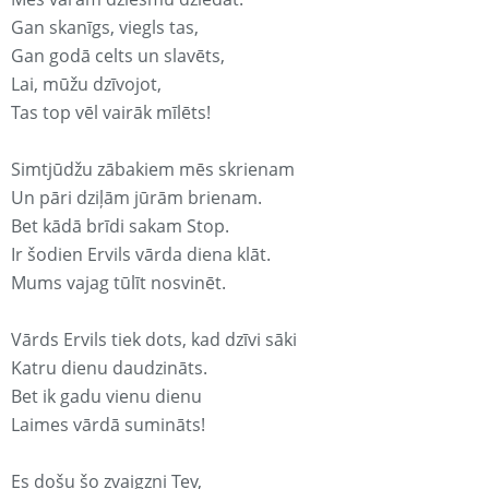
Gan skanīgs, viegls tas,
Gan godā celts un slavēts,
Lai, mūžu dzīvojot,
Tas top vēl vairāk mīlēts!
Simtjūdžu zābakiem mēs skrienam
Un pāri dziļām jūrām brienam.
Bet kādā brīdi sakam Stop.
Ir šodien Ervils vārda diena klāt.
Mums vajag tūlīt nosvinēt.
Vārds Ervils tiek dots, kad dzīvi sāki
Katru dienu daudzināts.
Bet ik gadu vienu dienu
Laimes vārdā sumināts!
Es došu šo zvaigzni Tev,