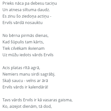
Prieks nāca pa debesu taciņu
Un atnesa siltuma daudz.
Es zinu šo ziedoņa actiņu -
Ervils vārdā nosauktu
No bērna pirmās dienas,
Kad šūpulis tam kārts,
Tiek cilvēkam ikvienam
Uz mūžu iedots vārds Ervils
Acis platas rītā agrā,
Nemiers manu sirdi sagrābj.
Skaļi saucu - velns ar ārā
Ervils vārds ir kalendārā!
Tavs vārds Ervils ir kā vasaras gaisma,
Ko, aizejot dienām, tā dod,