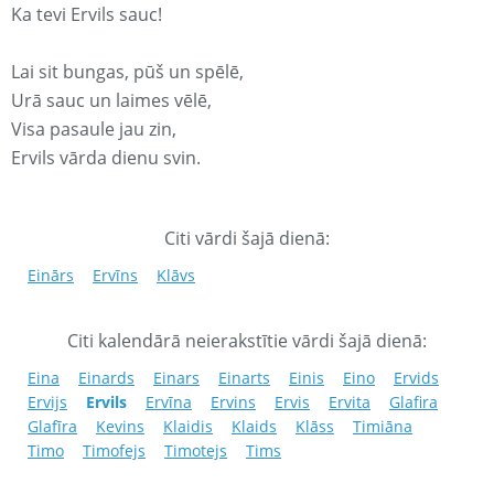
Ka tevi Ervils sauc!
Lai sit bungas, pūš un spēlē,
Urā sauc un laimes vēlē,
Visa pasaule jau zin,
Ervils vārda dienu svin.
Citi vārdi šajā dienā:
Einārs
Ervīns
Klāvs
Citi kalendārā neierakstītie vārdi šajā dienā:
Eina
Einards
Einars
Einarts
Einis
Eino
Ervids
Ervijs
Ervils
Ervīna
Ervins
Ervis
Ervita
Glafira
Glafīra
Kevins
Klaidis
Klaids
Klāss
Timiāna
Timo
Timofejs
Timotejs
Tims