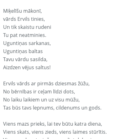
Miķelīšu mākonī,
vārds Ervils tinies,
Un tik skaistu rudeni
Tu pat neatminies.
Uguntiņas sarkanas,
Uguntiņas baltas
Tavu vārdu sasilda,
Aizdzen vējus saltus!
Ervils vārds ar pirmās dziesmas žūžu,
No bērnības ir ceļam līdzi dots,
No laiku laikiem un uz visu mūžu,
Tas būs tavs lepnums, cildenums un gods.
Viens mazs prieks, lai tev būtu katra diena,
Viens skats, viens zieds, viens laimes stūrītis.