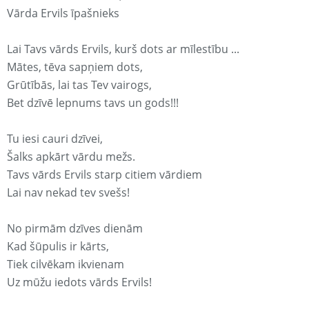
Vārda Ervils īpašnieks
Lai Tavs vārds Ervils, kurš dots ar mīlestību ...
Mātes, tēva sapņiem dots,
Grūtībās, lai tas Tev vairogs,
Bet dzīvē lepnums tavs un gods!!!
Tu iesi cauri dzīvei,
Šalks apkārt vārdu mežs.
Tavs vārds Ervils starp citiem vārdiem
Lai nav nekad tev svešs!
No pirmām dzīves dienām
Kad šūpulis ir kārts,
Tiek cilvēkam ikvienam
Uz mūžu iedots vārds Ervils!