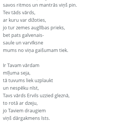
savos ritmos un mantrās viņš pin.
Tev tāds vārds,
ar kuru var dižoties,
jo tur zemes auglības prieks,
bet pats galvenais-
saule un varvīksne
mums no viņa gaišumam tiek.
Ir Tavam vārdam
mīļuma seja,
tā tuvums liek uzplaukt
un nespēku nīst,
Tavs vārds Ervils uzzied gleznā,
to rotā ar dzeju,
jo Taviem draugiem
viņš dārgakmens īsts.