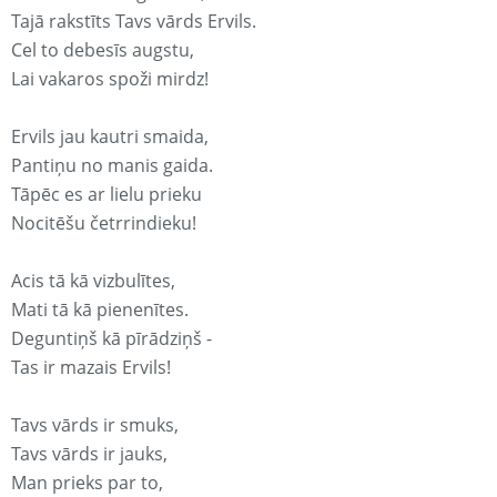
Tajā rakstīts Tavs vārds Ervils.
Cel to debesīs augstu,
Lai vakaros spoži mirdz!
Ervils jau kautri smaida,
Pantiņu no manis gaida.
Tāpēc es ar lielu prieku
Nocitēšu četrrindieku!
Acis tā kā vizbulītes,
Mati tā kā pienenītes.
Deguntiņš kā pīrādziņš -
Tas ir mazais Ervils!
Tavs vārds ir smuks,
Tavs vārds ir jauks,
Man prieks par to,