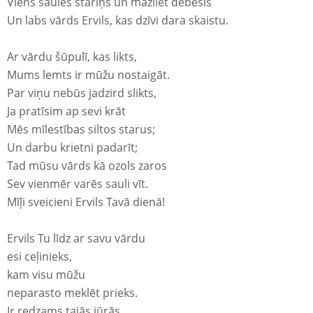
Viens saules stariņš un mazliet debesis
Un labs vārds Ervils, kas dzīvi dara skaistu.
Ar vārdu šūpulī, kas likts,
Mums lemts ir mūžu nostaigāt.
Par viņu nebūs jadzird slikts,
Ja pratīsim ap sevi krāt
Mēs mīlestības siltos starus;
Un darbu krietni padarīt;
Tad mūsu vārds kā ozols zaros
Sev vienmēr varēs sauli vīt.
Mīļi sveicieni Ervils Tavā dienā!
Ervils Tu līdz ar savu vārdu
esi ceļinieks,
kam visu mūžu
neparasto meklēt prieks.
Ir redzams tajās jūrās