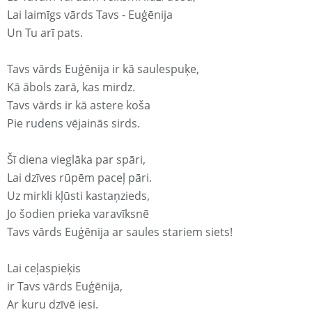
Lai laimīgs vārds Tavs - Euģēnija
Un Tu arī pats.
Tavs vārds Euģēnija ir kā saulespuķe,
Kā ābols zarā, kas mirdz.
Tavs vārds ir kā astere koša
Pie rudens vējainās sirds.
Šī diena vieglāka par spāri,
Lai dzīves rūpēm paceļ pāri.
Uz mirkli kļūsti kastaņzieds,
Jo šodien prieka varavīksnē
Tavs vārds Euģēnija ar saules stariem siets!
Lai ceļaspieķis
ir Tavs vārds Euģēnija,
Ar kuru dzīvē iesi.