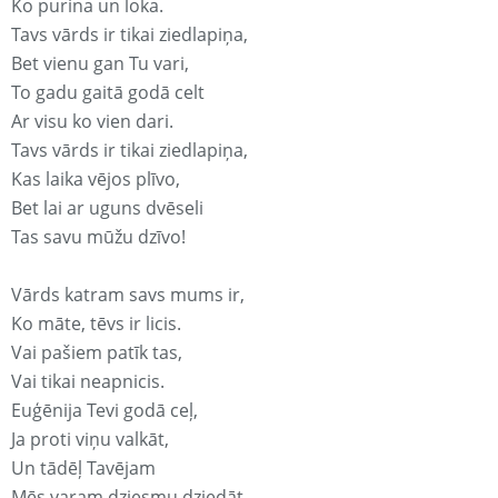
Ko purina un loka.
Tavs vārds ir tikai ziedlapiņa,
Bet vienu gan Tu vari,
To gadu gaitā godā celt
Ar visu ko vien dari.
Tavs vārds ir tikai ziedlapiņa,
Kas laika vējos plīvo,
Bet lai ar uguns dvēseli
Tas savu mūžu dzīvo!
Vārds katram savs mums ir,
Ko māte, tēvs ir licis.
Vai pašiem patīk tas,
Vai tikai neapnicis.
Euģēnija Tevi godā ceļ,
Ja proti viņu valkāt,
Un tādēļ Tavējam
Mēs varam dziesmu dziedāt.