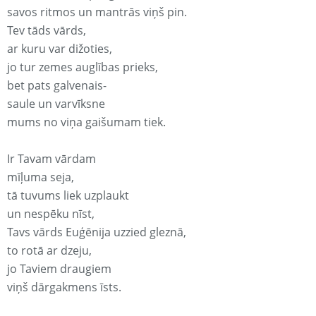
savos ritmos un mantrās viņš pin.
Tev tāds vārds,
ar kuru var dižoties,
jo tur zemes auglības prieks,
bet pats galvenais-
saule un varvīksne
mums no viņa gaišumam tiek.
Ir Tavam vārdam
mīļuma seja,
tā tuvums liek uzplaukt
un nespēku nīst,
Tavs vārds Euģēnija uzzied gleznā,
to rotā ar dzeju,
jo Taviem draugiem
viņš dārgakmens īsts.