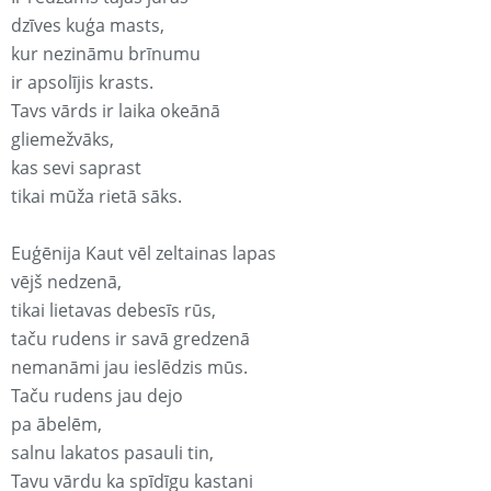
dzīves kuģa masts,
kur nezināmu brīnumu
ir apsolījis krasts.
Tavs vārds ir laika okeānā
gliemežvāks,
kas sevi saprast
tikai mūža rietā sāks.
Euģēnija Kaut vēl zeltainas lapas
vējš nedzenā,
tikai lietavas debesīs rūs,
taču rudens ir savā gredzenā
nemanāmi jau ieslēdzis mūs.
Taču rudens jau dejo
pa ābelēm,
salnu lakatos pasauli tin,
Tavu vārdu ka spīdīgu kastani