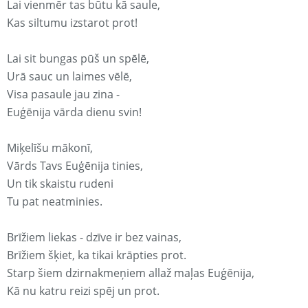
Lai vienmēr tas būtu kā saule,
Kas siltumu izstarot prot!
Lai sit bungas pūš un spēlē,
Urā sauc un laimes vēlē,
Visa pasaule jau zina -
Euģēnija vārda dienu svin!
Miķelīšu mākonī,
Vārds Tavs Euģēnija tinies,
Un tik skaistu rudeni
Tu pat neatminies.
Brīžiem liekas - dzīve ir bez vainas,
Brīžiem šķiet, ka tikai krāpties prot.
Starp šiem dzirnakmeņiem allaž maļas Euģēnija,
Kā nu katru reizi spēj un prot.