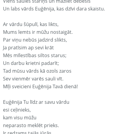
Viens saules stariņš un mazliet debesis
Un labs vārds Euģēnija, kas dzīvi dara skaistu.
Ar vārdu šūpulī, kas likts,
Mums lemts ir mūžu nostaigāt.
Par viņu nebūs jadzird slikts,
Ja pratīsim ap sevi krāt
Mēs mīlestības siltos starus;
Un darbu krietni padarīt;
Tad mūsu vārds kā ozols zaros
Sev vienmēr varēs sauli vīt.
Mīļi sveicieni Euģēnija Tavā dienā!
Euģēnija Tu līdz ar savu vārdu
esi ceļinieks,
kam visu mūžu
neparasto meklēt prieks.
Ir redzams tajās jūrās