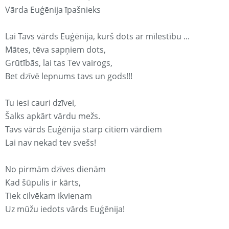
Vārda Euģēnija īpašnieks
Lai Tavs vārds Euģēnija, kurš dots ar mīlestību ...
Mātes, tēva sapņiem dots,
Grūtībās, lai tas Tev vairogs,
Bet dzīvē lepnums tavs un gods!!!
Tu iesi cauri dzīvei,
Šalks apkārt vārdu mežs.
Tavs vārds Euģēnija starp citiem vārdiem
Lai nav nekad tev svešs!
No pirmām dzīves dienām
Kad šūpulis ir kārts,
Tiek cilvēkam ikvienam
Uz mūžu iedots vārds Euģēnija!