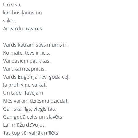
Un visu,
kas būs ļauns un
slikts,
Ar vārdu uzvarēsi.
Vārds katram savs mums ir,
Ko māte, tēvs ir licis.
Vai pašiem patīk tas,
Vai tikai neapnicis.
Vārds Euģēnija Tevi godā ceļ,
Ja proti viņu valkāt,
Un tādēļ Tavējam
Mēs varam dziesmu dziedāt.
Gan skanīgs, viegls tas,
Gan godā celts un slavēts,
Lai, mūžu dzīvojot,
Tas top vēl vairāk mīlēts!