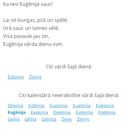
Ka tevi Euģēnija sauc!
Lai sit bungas, pūš un spēlē,
Urā sauc un laimes vēlē,
Visa pasaule jau zin,
Euģēnija vārda dienu svin.
Citi vārdi šajā dienā:
Eiženija
Ženija
Citi kalendārā neierakstītie vārdi šajā dienā:
Dženija
Eižēnija
Eugenija
Eugēnija
Euģenija
Euģēnija
Evgenija
Evgēnija
Evģenija
Evģēnija
Gelija
Gēlija
Gelinta
Žene
Ženijs