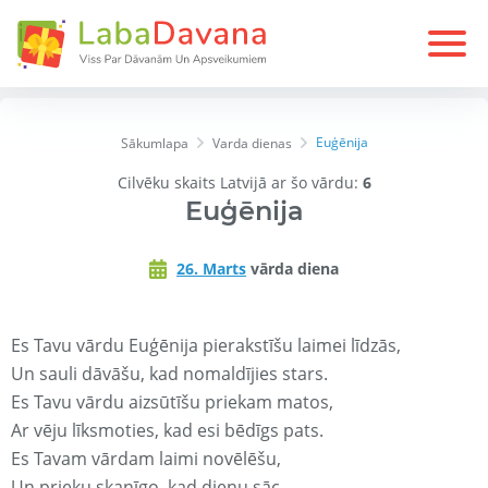
Euģēnija
Sākumlapa
Varda dienas
Cilvēku skaits Latvijā ar šo vārdu:
6
Euģēnija
26. Marts
vārda diena
Es Tavu vārdu Euģēnija pierakstīšu laimei līdzās,
Un sauli dāvāšu, kad nomaldījies stars.
Es Tavu vārdu aizsūtīšu priekam matos,
Ar vēju līksmoties, kad esi bēdīgs pats.
Es Tavam vārdam laimi novēlēšu,
Un prieku skanīgo, kad dienu sāc.