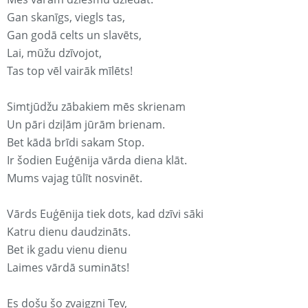
Gan skanīgs, viegls tas,
Gan godā celts un slavēts,
Lai, mūžu dzīvojot,
Tas top vēl vairāk mīlēts!
Simtjūdžu zābakiem mēs skrienam
Un pāri dziļām jūrām brienam.
Bet kādā brīdi sakam Stop.
Ir šodien Euģēnija vārda diena klāt.
Mums vajag tūlīt nosvinēt.
Vārds Euģēnija tiek dots, kad dzīvi sāki
Katru dienu daudzināts.
Bet ik gadu vienu dienu
Laimes vārdā sumināts!
Es došu šo zvaigzni Tev,