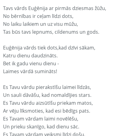
Tavs vārds Euģēnija ar pirmās dziesmas žūžu,
No bērnības ir ceļam līdzi dots,
No laiku laikiem un uz visu mūžu,
Tas būs tavs lepnums, cildenums un gods.
Euģēnija vārds tiek dots,kad dzīvi sākam,
Katru dienu daudzināts.
Bet ik gadu vienu dienu -
Laimes vārdā sumināts!
Es Tavu vārdu pierakstīšu laimei līdzās,
Un sauli dāvāšu, kad nomaldījies stars.
Es Tavu vārdu aizsūtīšu priekam matos,
Ar vēju līksmoties, kad esi bēdīgs pats.
Es Tavam vārdam laimi novēlēšu,
Un prieku skanīgo, kad dienu sāc.
Es Tavam vārdam veiksmi līdzi došu,