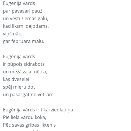
Euģēnija vārds
par pavasari pauž
un vēstī ziemas galu,
kad līksmi dejodams,
viņš nāk,
gar februāra malu.
Euģēnija vārds
ir pūpols sidrabots
un mežā zaļa mētra,
kas dvēselei
spēj mieru dot
un pasargāt no vētrām.
Euģēnija vārds ir tikai ziedlapiņa
Pie lielā vārdu koka,
Pēc savas gribas liktenis