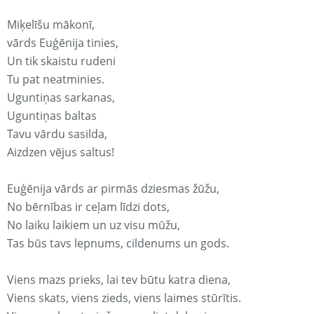
Miķelīšu mākonī,
vārds Euģēnija tinies,
Un tik skaistu rudeni
Tu pat neatminies.
Uguntiņas sarkanas,
Uguntiņas baltas
Tavu vārdu sasilda,
Aizdzen vējus saltus!
Euģēnija vārds ar pirmās dziesmas žūžu,
No bērnības ir ceļam līdzi dots,
No laiku laikiem un uz visu mūžu,
Tas būs tavs lepnums, cildenums un gods.
Viens mazs prieks, lai tev būtu katra diena,
Viens skats, viens zieds, viens laimes stūrītis.