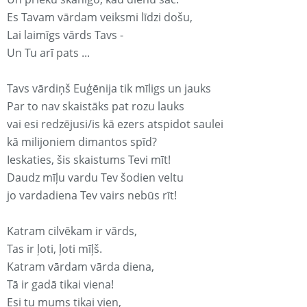
Es Tavam vārdam veiksmi līdzi došu,
Lai laimīgs vārds Tavs -
Un Tu arī pats ...
Tavs vārdiņš Euģēnija tik mīligs un jauks
Par to nav skaistāks pat rozu lauks
vai esi redzējusi/is kā ezers atspidot saulei
kā milijoniem dimantos spīd?
Ieskaties, šis skaistums Tevi mīt!
Daudz mīļu vardu Tev šodien veltu
jo vardadiena Tev vairs nebūs rīt!
Katram cilvēkam ir vārds,
Tas ir ļoti, ļoti mīļš.
Katram vārdam vārda diena,
Tā ir gadā tikai viena!
Esi tu mums tikai vien,