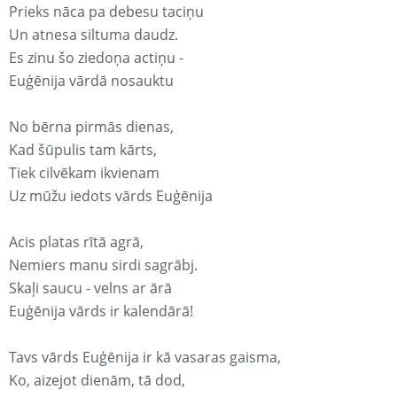
Prieks nāca pa debesu taciņu
Un atnesa siltuma daudz.
Es zinu šo ziedoņa actiņu -
Euģēnija vārdā nosauktu
No bērna pirmās dienas,
Kad šūpulis tam kārts,
Tiek cilvēkam ikvienam
Uz mūžu iedots vārds Euģēnija
Acis platas rītā agrā,
Nemiers manu sirdi sagrābj.
Skaļi saucu - velns ar ārā
Euģēnija vārds ir kalendārā!
Tavs vārds Euģēnija ir kā vasaras gaisma,
Ko, aizejot dienām, tā dod,