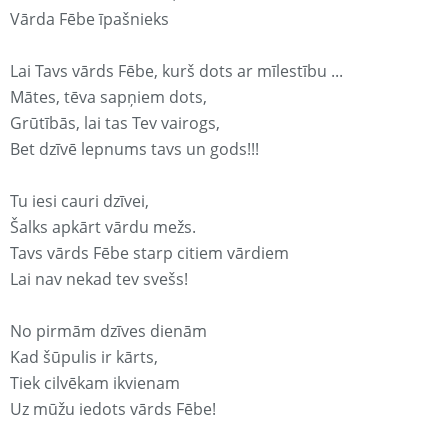
Vārda Fēbe īpašnieks
Lai Tavs vārds Fēbe, kurš dots ar mīlestību ...
Mātes, tēva sapņiem dots,
Grūtībās, lai tas Tev vairogs,
Bet dzīvē lepnums tavs un gods!!!
Tu iesi cauri dzīvei,
Šalks apkārt vārdu mežs.
Tavs vārds Fēbe starp citiem vārdiem
Lai nav nekad tev svešs!
No pirmām dzīves dienām
Kad šūpulis ir kārts,
Tiek cilvēkam ikvienam
Uz mūžu iedots vārds Fēbe!