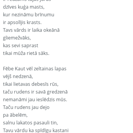
dzīves kuģa masts,
kur nezināmu brīnumu
ir apsolījis krasts.
Tavs vārds ir laika okeānā
gliemežvāks,
kas sevi saprast
tikai mūža rietā sāks.
Fēbe Kaut vēl zeltainas lapas
vējš nedzenā,
tikai lietavas debesīs rūs,
taču rudens ir savā gredzenā
nemanāmi jau ieslēdzis mūs.
Taču rudens jau dejo
pa ābelēm,
salnu lakatos pasauli tin,
Tavu vārdu ka spīdīgu kastani