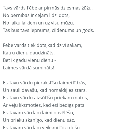
Tavs vārds Fēbe ar pirmās dziesmas žūžu,
No bērnības ir ceļam līdzi dots,
No laiku laikiem un uz visu mūžu,
Tas būs tavs lepnums, cildenums un gods.
Fēbe vārds tiek dots,kad dzīvi sākam,
Katru dienu daudzināts.
Bet ik gadu vienu dienu -
Laimes vārdā sumināts!
Es Tavu vārdu pierakstīšu laimei līdzās,
Un sauli dāvāšu, kad nomaldījies stars.
Es Tavu vārdu aizsūtīšu priekam matos,
Ar vēju līksmoties, kad esi bēdīgs pats.
Es Tavam vārdam laimi novēlēšu,
Un prieku skanīgo, kad dienu sāc.
Es Tavam vārdam veiksmi līdzi došu,