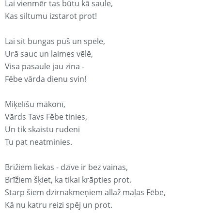
Lai vienmēr tas būtu kā saule,
Kas siltumu izstarot prot!
Lai sit bungas pūš un spēlē,
Urā sauc un laimes vēlē,
Visa pasaule jau zina -
Fēbe vārda dienu svin!
Miķelīšu mākonī,
Vārds Tavs Fēbe tinies,
Un tik skaistu rudeni
Tu pat neatminies.
Brīžiem liekas - dzīve ir bez vainas,
Brīžiem šķiet, ka tikai krāpties prot.
Starp šiem dzirnakmeņiem allaž maļas Fēbe,
Kā nu katru reizi spēj un prot.