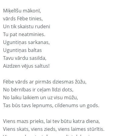
Miķelīšu mākonī,
vārds Fēbe tinies,
Un tik skaistu rudeni
Tu pat neatminies.
Uguntiņas sarkanas,
Uguntiņas baltas
Tavu vārdu sasilda,
Aizdzen vējus saltus!
Fēbe vārds ar pirmās dziesmas žūžu,
No bērnības ir ceļam līdzi dots,
No laiku laikiem un uz visu mūžu,
Tas būs tavs lepnums, cildenums un gods.
Viens mazs prieks, lai tev būtu katra diena,
Viens skats, viens zieds, viens laimes stūrītis.