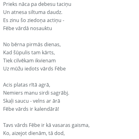
Prieks nāca pa debesu taciņu
Un atnesa siltuma daudz.
Es zinu šo ziedoņa actiņu -
Fēbe vārdā nosauktu
No bērna pirmās dienas,
Kad šūpulis tam kārts,
Tiek cilvēkam ikvienam
Uz mūžu iedots vārds Fēbe
Acis platas rītā agrā,
Nemiers manu sirdi sagrābj.
Skaļi saucu - velns ar ārā
Fēbe vārds ir kalendārā!
Tavs vārds Fēbe ir kā vasaras gaisma,
Ko, aizejot dienām, tā dod,