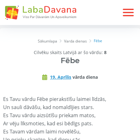
Fēbe
Sākumlapa
Varda dienas
Cilvēku skaits Latvijā ar šo vārdu:
8
Fēbe
19. Aprīlis
vārda diena
Es Tavu vārdu Fēbe pierakstīšu laimei līdzās,
Un sauli dāvāšu, kad nomaldījies stars.
Es Tavu vārdu aizsūtīšu priekam matos,
Ar vēju līksmoties, kad esi bēdīgs pats.
Es Tavam vārdam laimi novēlēšu,
Un prieku skanīgo, kad dienu sāc.