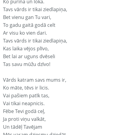
Ko purina un loka.
Tavs vārds ir tikai ziedlapiņa,
Bet vienu gan Tu vari,
To gadu gaitā godā celt
Ar visu ko vien dari.
Tavs vārds ir tikai ziedlapiņa,
Kas laika vējos plīvo,
Bet lai ar uguns dvēseli
Tas savu mūžu dzīvo!
Vārds katram savs mums ir,
Ko māte, tēvs ir licis.
Vai pašiem patīk tas,
Vai tikai neapnicis.
Fēbe Tevi godā ceļ,
Ja proti viņu valkāt,
Un tādēļ Tavējam
Mēs varam dziesmu dziedāt.