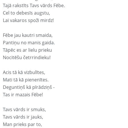
Tajā rakstīts Tavs vārds Fēbe.
Cel to debesīs augstu,
Lai vakaros spoži mirdz!
Fēbe jau kautri smaida,
Pantiņu no manis gaida.
Tāpēc es ar lielu prieku
Nocitēšu četrrindieku!
Acis tā kā vizbulītes,
Mati tā kā pienenītes.
Deguntiņš kā pīrādziņš -
Tas ir mazais Fēbe!
Tavs vārds ir smuks,
Tavs vārds ir jauks,
Man prieks par to,