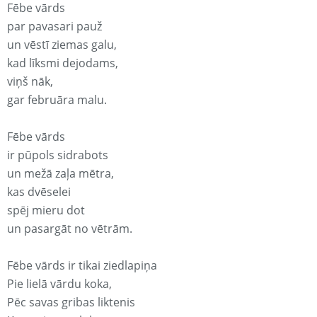
Fēbe vārds
par pavasari pauž
un vēstī ziemas galu,
kad līksmi dejodams,
viņš nāk,
gar februāra malu.
Fēbe vārds
ir pūpols sidrabots
un mežā zaļa mētra,
kas dvēselei
spēj mieru dot
un pasargāt no vētrām.
Fēbe vārds ir tikai ziedlapiņa
Pie lielā vārdu koka,
Pēc savas gribas liktenis