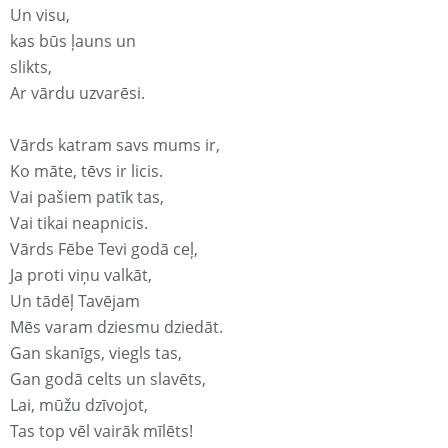
Un visu,
kas būs ļauns un
slikts,
Ar vārdu uzvarēsi.
Vārds katram savs mums ir,
Ko māte, tēvs ir licis.
Vai pašiem patīk tas,
Vai tikai neapnicis.
Vārds Fēbe Tevi godā ceļ,
Ja proti viņu valkāt,
Un tādēļ Tavējam
Mēs varam dziesmu dziedāt.
Gan skanīgs, viegls tas,
Gan godā celts un slavēts,
Lai, mūžu dzīvojot,
Tas top vēl vairāk mīlēts!