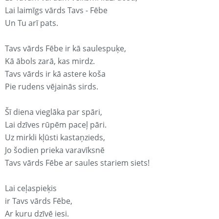
Lai laimīgs vārds Tavs - Fēbe
Un Tu arī pats.
Tavs vārds Fēbe ir kā saulespuķe,
Kā ābols zarā, kas mirdz.
Tavs vārds ir kā astere koša
Pie rudens vējainās sirds.
Šī diena vieglāka par spāri,
Lai dzīves rūpēm paceļ pāri.
Uz mirkli kļūsti kastaņzieds,
Jo šodien prieka varavīksnē
Tavs vārds Fēbe ar saules stariem siets!
Lai ceļaspieķis
ir Tavs vārds Fēbe,
Ar kuru dzīvē iesi.