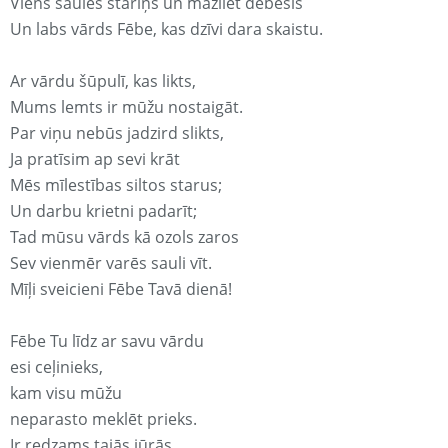
Viens saules stariņš un mazliet debesis
Un labs vārds Fēbe, kas dzīvi dara skaistu.
Ar vārdu šūpulī, kas likts,
Mums lemts ir mūžu nostaigāt.
Par viņu nebūs jadzird slikts,
Ja pratīsim ap sevi krāt
Mēs mīlestības siltos starus;
Un darbu krietni padarīt;
Tad mūsu vārds kā ozols zaros
Sev vienmēr varēs sauli vīt.
Mīļi sveicieni Fēbe Tavā dienā!
Fēbe Tu līdz ar savu vārdu
esi ceļinieks,
kam visu mūžu
neparasto meklēt prieks.
Ir redzams tajās jūrās