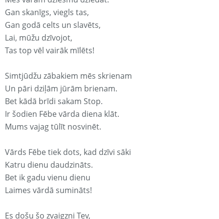
Gan skanīgs, viegls tas,
Gan godā celts un slavēts,
Lai, mūžu dzīvojot,
Tas top vēl vairāk mīlēts!
Simtjūdžu zābakiem mēs skrienam
Un pāri dziļām jūrām brienam.
Bet kādā brīdi sakam Stop.
Ir šodien Fēbe vārda diena klāt.
Mums vajag tūlīt nosvinēt.
Vārds Fēbe tiek dots, kad dzīvi sāki
Katru dienu daudzināts.
Bet ik gadu vienu dienu
Laimes vārdā sumināts!
Es došu šo zvaigzni Tev,