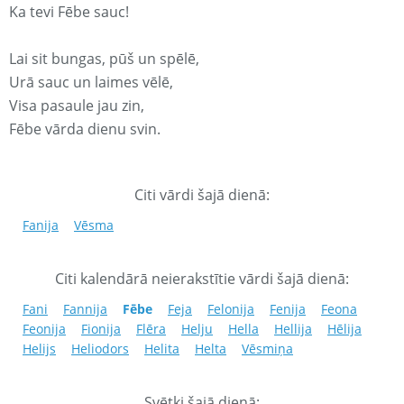
Ka tevi Fēbe sauc!
Lai sit bungas, pūš un spēlē,
Urā sauc un laimes vēlē,
Visa pasaule jau zin,
Fēbe vārda dienu svin.
Citi vārdi šajā dienā:
Fanija
Vēsma
Citi kalendārā neierakstītie vārdi šajā dienā:
Fani
Fannija
Fēbe
Feja
Felonija
Fenija
Feona
Feonija
Fionija
Flēra
Helju
Hella
Hellija
Hēlija
Helijs
Heliodors
Helita
Helta
Vēsmiņa
Svētki šajā dienā: