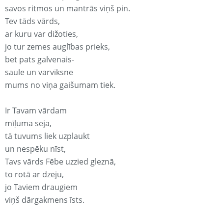
savos ritmos un mantrās viņš pin.
Tev tāds vārds,
ar kuru var dižoties,
jo tur zemes auglības prieks,
bet pats galvenais-
saule un varvīksne
mums no viņa gaišumam tiek.
Ir Tavam vārdam
mīļuma seja,
tā tuvums liek uzplaukt
un nespēku nīst,
Tavs vārds Fēbe uzzied gleznā,
to rotā ar dzeju,
jo Taviem draugiem
viņš dārgakmens īsts.