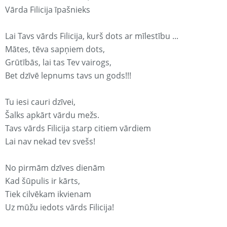
Vārda Filicija īpašnieks
Lai Tavs vārds Filicija, kurš dots ar mīlestību ...
Mātes, tēva sapņiem dots,
Grūtībās, lai tas Tev vairogs,
Bet dzīvē lepnums tavs un gods!!!
Tu iesi cauri dzīvei,
Šalks apkārt vārdu mežs.
Tavs vārds Filicija starp citiem vārdiem
Lai nav nekad tev svešs!
No pirmām dzīves dienām
Kad šūpulis ir kārts,
Tiek cilvēkam ikvienam
Uz mūžu iedots vārds Filicija!