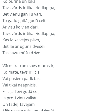
Ko purina un loka.
Tavs vārds ir tikai ziedlapiņa,
Bet vienu gan Tu vari,
To gadu gaitā godā celt
Ar visu ko vien dari.
Tavs vārds ir tikai ziedlapiņa,
Kas laika vējos plīvo,
Bet lai ar uguns dvēseli
Tas savu mūžu dzīvo!
Vārds katram savs mums ir,
Ko māte, tēvs ir licis.
Vai pašiem patīk tas,
Vai tikai neapnicis.
Filicija Tevi godā ceļ,
Ja proti viņu valkāt,
Un tādēļ Tavējam
Mēs varam dziesmu dziedāt.