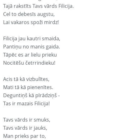
Tajā rakstīts Tavs vārds Filicija.
Cel to debesīs augstu,
Lai vakaros spoži mirdz!
Filicija jau kautri smaida,
Pantiņu no manis gaida.
Tāpēc es ar lielu prieku
Nocitēšu četrrindieku!
Acis tā kā vizbulītes,
Mati tā kā pienenītes.
Deguntiņš kā pīrādziņš -
Tas ir mazais Filicija!
Tavs vārds ir smuks,
Tavs vārds ir jauks,
Man prieks par to,