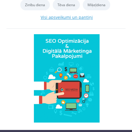
Zinību diena
Tēva diena
Miķeļdiena
Visi apsveikumi un pantiņi