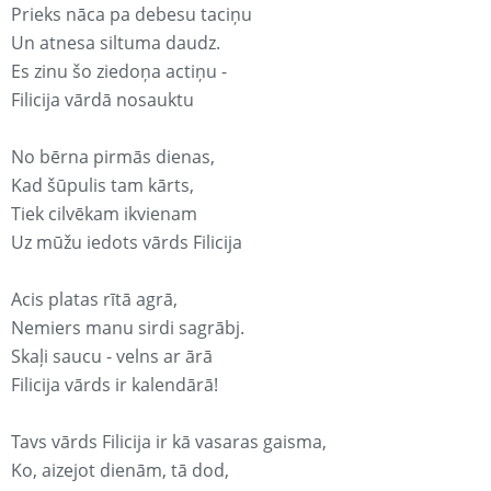
Prieks nāca pa debesu taciņu
Un atnesa siltuma daudz.
Es zinu šo ziedoņa actiņu -
Filicija vārdā nosauktu
No bērna pirmās dienas,
Kad šūpulis tam kārts,
Tiek cilvēkam ikvienam
Uz mūžu iedots vārds Filicija
Acis platas rītā agrā,
Nemiers manu sirdi sagrābj.
Skaļi saucu - velns ar ārā
Filicija vārds ir kalendārā!
Tavs vārds Filicija ir kā vasaras gaisma,
Ko, aizejot dienām, tā dod,