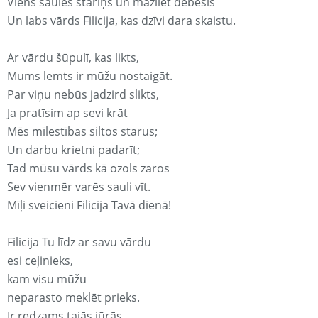
Viens saules stariņš un mazliet debesis
Un labs vārds Filicija, kas dzīvi dara skaistu.
Ar vārdu šūpulī, kas likts,
Mums lemts ir mūžu nostaigāt.
Par viņu nebūs jadzird slikts,
Ja pratīsim ap sevi krāt
Mēs mīlestības siltos starus;
Un darbu krietni padarīt;
Tad mūsu vārds kā ozols zaros
Sev vienmēr varēs sauli vīt.
Mīļi sveicieni Filicija Tavā dienā!
Filicija Tu līdz ar savu vārdu
esi ceļinieks,
kam visu mūžu
neparasto meklēt prieks.
Ir redzams tajās jūrās