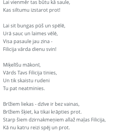
Lai vienmēr tas būtu kā saule,
Kas siltumu izstarot prot!
Lai sit bungas pūš un spēlē,
Urā sauc un laimes vēlē,
Visa pasaule jau zina -
Filicija vārda dienu svin!
Miķelīšu mākonī,
Vārds Tavs Filicija tinies,
Un tik skaistu rudeni
Tu pat neatminies.
Brīžiem liekas - dzīve ir bez vainas,
Brīžiem šķiet, ka tikai krāpties prot.
Starp šiem dzirnakmeņiem allaž maļas Filicija,
Kā nu katru reizi spēj un prot.