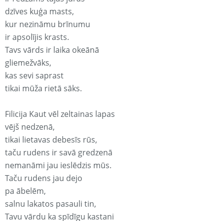
dzīves kuģa masts,
kur nezināmu brīnumu
ir apsolījis krasts.
Tavs vārds ir laika okeānā
gliemežvāks,
kas sevi saprast
tikai mūža rietā sāks.
Filicija Kaut vēl zeltainas lapas
vējš nedzenā,
tikai lietavas debesīs rūs,
taču rudens ir savā gredzenā
nemanāmi jau ieslēdzis mūs.
Taču rudens jau dejo
pa ābelēm,
salnu lakatos pasauli tin,
Tavu vārdu ka spīdīgu kastani