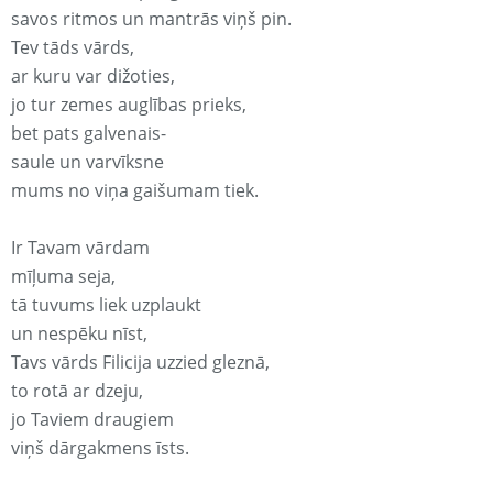
savos ritmos un mantrās viņš pin.
Tev tāds vārds,
ar kuru var dižoties,
jo tur zemes auglības prieks,
bet pats galvenais-
saule un varvīksne
mums no viņa gaišumam tiek.
Ir Tavam vārdam
mīļuma seja,
tā tuvums liek uzplaukt
un nespēku nīst,
Tavs vārds Filicija uzzied gleznā,
to rotā ar dzeju,
jo Taviem draugiem
viņš dārgakmens īsts.