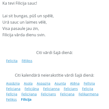
Ka tevi Filicija sauc!
Lai sit bungas, pūš un spēlē,
Urā sauc un laimes vēlē,
Visa pasaule jau zin,
Filicija vārda dienu svin.
Citi vārdi šajā dienā:
Felicita
Fēlikss
Citi kalendārā neierakstītie vārdi šajā dienā:
Aspāzija
Asola
Aspazija
Asunta
Atēna
Felīsija
Feliciana
Feliciāna
Felicianna
Felicians
Felicija
Felīcija
Felicijana
Felicijans
Felicjana
Felikarmena
Felikss
Filicija