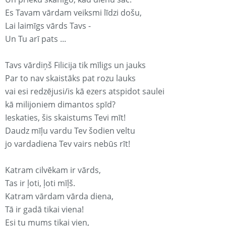
Es Tavam vārdam veiksmi līdzi došu,
Lai laimīgs vārds Tavs -
Un Tu arī pats ...
Tavs vārdiņš Filicija tik mīligs un jauks
Par to nav skaistāks pat rozu lauks
vai esi redzējusi/is kā ezers atspidot saulei
kā milijoniem dimantos spīd?
Ieskaties, šis skaistums Tevi mīt!
Daudz mīļu vardu Tev šodien veltu
jo vardadiena Tev vairs nebūs rīt!
Katram cilvēkam ir vārds,
Tas ir ļoti, ļoti mīļš.
Katram vārdam vārda diena,
Tā ir gadā tikai viena!
Esi tu mums tikai vien,