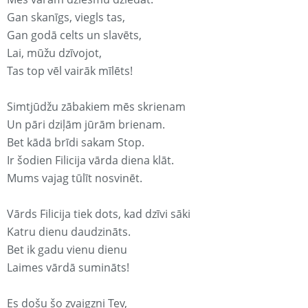
Gan skanīgs, viegls tas,
Gan godā celts un slavēts,
Lai, mūžu dzīvojot,
Tas top vēl vairāk mīlēts!
Simtjūdžu zābakiem mēs skrienam
Un pāri dziļām jūrām brienam.
Bet kādā brīdi sakam Stop.
Ir šodien Filicija vārda diena klāt.
Mums vajag tūlīt nosvinēt.
Vārds Filicija tiek dots, kad dzīvi sāki
Katru dienu daudzināts.
Bet ik gadu vienu dienu
Laimes vārdā sumināts!
Es došu šo zvaigzni Tev,