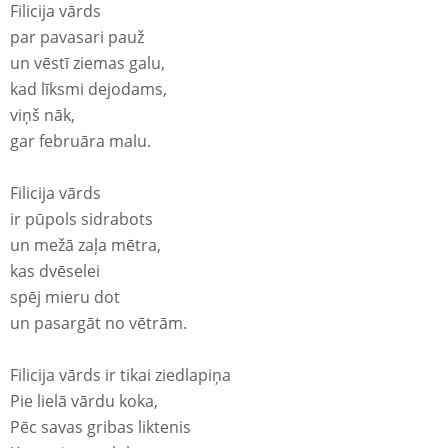
Filicija vārds
par pavasari pauž
un vēstī ziemas galu,
kad līksmi dejodams,
viņš nāk,
gar februāra malu.
Filicija vārds
ir pūpols sidrabots
un mežā zaļa mētra,
kas dvēselei
spēj mieru dot
un pasargāt no vētrām.
Filicija vārds ir tikai ziedlapiņa
Pie lielā vārdu koka,
Pēc savas gribas liktenis