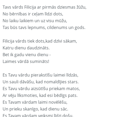
Tavs vārds Filicija ar pirmās dziesmas žūžu,
No bērnības ir ceļam līdzi dots,
No laiku laikiem un uz visu mūžu,
Tas būs tavs lepnums, cildenums un gods.
Filicija vārds tiek dots,kad dzīvi sākam,
Katru dienu daudzināts.
Bet ik gadu vienu dienu -
Laimes vārdā sumināts!
Es Tavu vārdu pierakstīšu laimei līdzās,
Un sauli dāvāšu, kad nomaldījies stars.
Es Tavu vārdu aizsūtīšu priekam matos,
Ar vēju līksmoties, kad esi bēdīgs pats.
Es Tavam vārdam laimi novēlēšu,
Un prieku skanīgo, kad dienu sāc.
Es Tavam vārdam veiksmi līdzi došu,