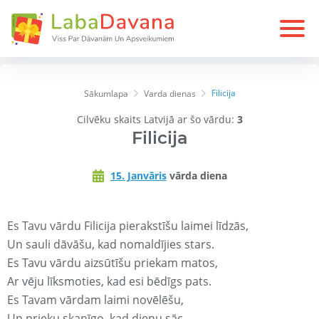
Filicija
Sākumlapa
Varda dienas
Cilvēku skaits Latvijā ar šo vārdu:
3
Filicija
15. Janvāris
vārda diena
Es Tavu vārdu Filicija pierakstīšu laimei līdzās,
Un sauli dāvāšu, kad nomaldījies stars.
Es Tavu vārdu aizsūtīšu priekam matos,
Ar vēju līksmoties, kad esi bēdīgs pats.
Es Tavam vārdam laimi novēlēšu,
Un prieku skanīgo, kad dienu sāc.