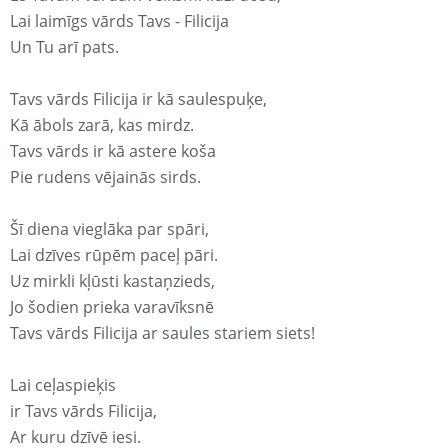
Lai laimīgs vārds Tavs - Filicija
Un Tu arī pats.
Tavs vārds Filicija ir kā saulespuķe,
Kā ābols zarā, kas mirdz.
Tavs vārds ir kā astere koša
Pie rudens vējainās sirds.
Šī diena vieglāka par spāri,
Lai dzīves rūpēm paceļ pāri.
Uz mirkli kļūsti kastaņzieds,
Jo šodien prieka varavīksnē
Tavs vārds Filicija ar saules stariem siets!
Lai ceļaspieķis
ir Tavs vārds Filicija,
Ar kuru dzīvē iesi.