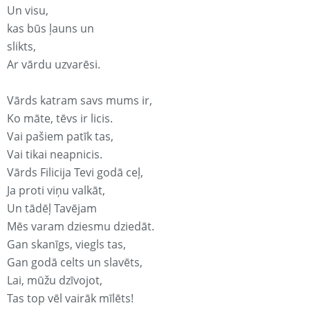
Un visu,
kas būs ļauns un
slikts,
Ar vārdu uzvarēsi.
Vārds katram savs mums ir,
Ko māte, tēvs ir licis.
Vai pašiem patīk tas,
Vai tikai neapnicis.
Vārds Filicija Tevi godā ceļ,
Ja proti viņu valkāt,
Un tādēļ Tavējam
Mēs varam dziesmu dziedāt.
Gan skanīgs, viegls tas,
Gan godā celts un slavēts,
Lai, mūžu dzīvojot,
Tas top vēl vairāk mīlēts!