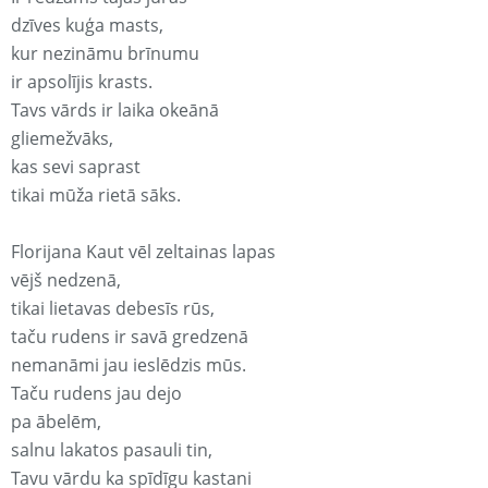
dzīves kuģa masts,
kur nezināmu brīnumu
ir apsolījis krasts.
Tavs vārds ir laika okeānā
gliemežvāks,
kas sevi saprast
tikai mūža rietā sāks.
Florijana Kaut vēl zeltainas lapas
vējš nedzenā,
tikai lietavas debesīs rūs,
taču rudens ir savā gredzenā
nemanāmi jau ieslēdzis mūs.
Taču rudens jau dejo
pa ābelēm,
salnu lakatos pasauli tin,
Tavu vārdu ka spīdīgu kastani