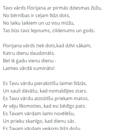
Tavs vārds Florijana ar pirmās dziesmas žūžu,
No bērnības ir ceļam līdzi dots,
No laiku laikiem un uz visu mūžu,
Tas būs tavs lepnums, cildenums un gods.
Florijana vārds tiek dots,kad dzīvi sākam,
Katru dienu daudzināts.
Bet ik gadu vienu dienu -
Laimes vārdā sumināts!
Es Tavu vārdu pierakstīšu laimei līdzās,
Un sauli dāvāšu, kad nomaldījies stars.
Es Tavu vārdu aizsūtīšu priekam matos,
Ar vēju līksmoties, kad esi bēdīgs pats.
Es Tavam vārdam laimi novēlēšu,
Un prieku skanīgo, kad dienu sāc.
Es Tavam vārdam veiksmi līdzi došu,