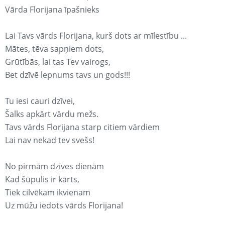
Vārda Florijana īpašnieks
Lai Tavs vārds Florijana, kurš dots ar mīlestību ...
Mātes, tēva sapņiem dots,
Grūtībās, lai tas Tev vairogs,
Bet dzīvē lepnums tavs un gods!!!
Tu iesi cauri dzīvei,
Šalks apkārt vārdu mežs.
Tavs vārds Florijana starp citiem vārdiem
Lai nav nekad tev svešs!
No pirmām dzīves dienām
Kad šūpulis ir kārts,
Tiek cilvēkam ikvienam
Uz mūžu iedots vārds Florijana!