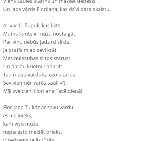
Viens saules stariņš un mazliet debesis
Un labs vārds Florijana, kas dzīvi dara skaistu.
Ar vārdu šūpulī, kas likts,
Mums lemts ir mūžu nostaigāt.
Par viņu nebūs jadzird slikts,
Ja pratīsim ap sevi krāt
Mēs mīlestības siltos starus;
Un darbu krietni padarīt;
Tad mūsu vārds kā ozols zaros
Sev vienmēr varēs sauli vīt.
Mīļi sveicieni Florijana Tavā dienā!
Florijana Tu līdz ar savu vārdu
esi ceļinieks,
kam visu mūžu
neparasto meklēt prieks.
Ir redzams tajās jūrās