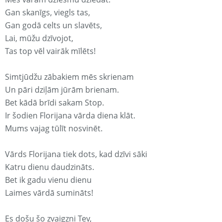
Gan skanīgs, viegls tas,
Gan godā celts un slavēts,
Lai, mūžu dzīvojot,
Tas top vēl vairāk mīlēts!
Simtjūdžu zābakiem mēs skrienam
Un pāri dziļām jūrām brienam.
Bet kādā brīdi sakam Stop.
Ir šodien Florijana vārda diena klāt.
Mums vajag tūlīt nosvinēt.
Vārds Florijana tiek dots, kad dzīvi sāki
Katru dienu daudzināts.
Bet ik gadu vienu dienu
Laimes vārdā sumināts!
Es došu šo zvaigzni Tev,