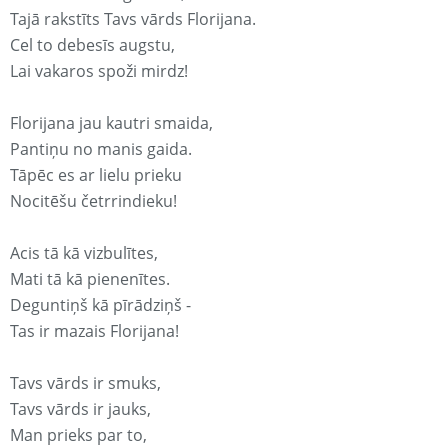
Tajā rakstīts Tavs vārds Florijana.
Cel to debesīs augstu,
Lai vakaros spoži mirdz!
Florijana jau kautri smaida,
Pantiņu no manis gaida.
Tāpēc es ar lielu prieku
Nocitēšu četrrindieku!
Acis tā kā vizbulītes,
Mati tā kā pienenītes.
Deguntiņš kā pīrādziņš -
Tas ir mazais Florijana!
Tavs vārds ir smuks,
Tavs vārds ir jauks,
Man prieks par to,