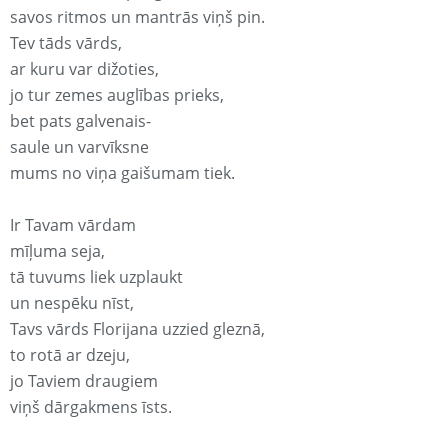
savos ritmos un mantrās viņš pin.
Tev tāds vārds,
ar kuru var dižoties,
jo tur zemes auglības prieks,
bet pats galvenais-
saule un varvīksne
mums no viņa gaišumam tiek.
Ir Tavam vārdam
mīļuma seja,
tā tuvums liek uzplaukt
un nespēku nīst,
Tavs vārds Florijana uzzied gleznā,
to rotā ar dzeju,
jo Taviem draugiem
viņš dārgakmens īsts.