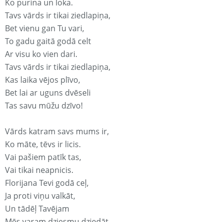
Ko purina un loka.
Tavs vārds ir tikai ziedlapiņa,
Bet vienu gan Tu vari,
To gadu gaitā godā celt
Ar visu ko vien dari.
Tavs vārds ir tikai ziedlapiņa,
Kas laika vējos plīvo,
Bet lai ar uguns dvēseli
Tas savu mūžu dzīvo!
Vārds katram savs mums ir,
Ko māte, tēvs ir licis.
Vai pašiem patīk tas,
Vai tikai neapnicis.
Florijana Tevi godā ceļ,
Ja proti viņu valkāt,
Un tādēļ Tavējam
Mēs varam dziesmu dziedāt.