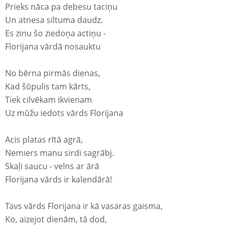
Prieks nāca pa debesu taciņu
Un atnesa siltuma daudz.
Es zinu šo ziedoņa actiņu -
Florijana vārdā nosauktu
No bērna pirmās dienas,
Kad šūpulis tam kārts,
Tiek cilvēkam ikvienam
Uz mūžu iedots vārds Florijana
Acis platas rītā agrā,
Nemiers manu sirdi sagrābj.
Skaļi saucu - velns ar ārā
Florijana vārds ir kalendārā!
Tavs vārds Florijana ir kā vasaras gaisma,
Ko, aizejot dienām, tā dod,