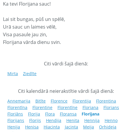
Ka tevi Florijana sauc!
Lai sit bungas, pūš un spēlē,
Urā sauc un laimes vēlē,
Visa pasaule jau zin,
Florijana vārda dienu svin.
Citi vārdi šajā dienā:
Mirta
Ziedīte
Citi kalendārā neierakstītie vārdi šajā dienā:
Annemarija
Bitīte
Florence
Florentija
Florentina
Florentīna
Florentine
Florentīne
Floriana
Florians
Floriāns
Florija
Flora
Floransa
Florijana
Florijans
Florijs
Hendija
Henita
Hennija
Henno
Henija
Henisa
Hiacinta
Jacinta
Meija
Orhideja