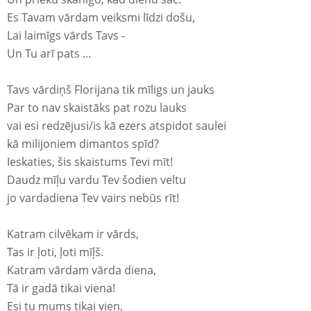
Es Tavam vārdam veiksmi līdzi došu,
Lai laimīgs vārds Tavs -
Un Tu arī pats ...
Tavs vārdiņš Florijana tik mīligs un jauks
Par to nav skaistāks pat rozu lauks
vai esi redzējusi/is kā ezers atspidot saulei
kā milijoniem dimantos spīd?
Ieskaties, šis skaistums Tevi mīt!
Daudz mīļu vardu Tev šodien veltu
jo vardadiena Tev vairs nebūs rīt!
Katram cilvēkam ir vārds,
Tas ir ļoti, ļoti mīļš.
Katram vārdam vārda diena,
Tā ir gadā tikai viena!
Esi tu mums tikai vien,