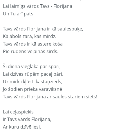
Lai laimīgs vārds Tavs - Florijana
Un Tu arī pats.
Tavs vārds Florijana ir kā saulespuķe,
Kā ābols zarā, kas mirdz.
Tavs vārds ir kā astere koša
Pie rudens vējainās sirds.
Šī diena vieglāka par spāri,
Lai dzīves rūpēm paceļ pāri.
Uz mirkli kļūsti kastaņzieds,
Jo šodien prieka varavīksnē
Tavs vārds Florijana ar saules stariem siets!
Lai ceļaspieķis
ir Tavs vārds Florijana,
Ar kuru dzīvē iesi.