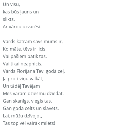
Un visu,
kas būs ļauns un
slikts,
Ar vārdu uzvarēsi.
Vārds katram savs mums ir,
Ko māte, tēvs ir licis.
Vai pašiem patīk tas,
Vai tikai neapnicis.
Vārds Florijana Tevi godā ceļ,
Ja proti viņu valkāt,
Un tādēļ Tavējam
Mēs varam dziesmu dziedāt.
Gan skanīgs, viegls tas,
Gan godā celts un slavēts,
Lai, mūžu dzīvojot,
Tas top vēl vairāk mīlēts!