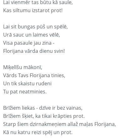
Lai vienmēr tas būtu kā saule,
Kas siltumu izstarot prot!
Lai sit bungas pūš un spēlē,
Urā sauc un laimes vēlē,
Visa pasaule jau zina -
Florijana vārda dienu svin!
Miķelīšu mākonī,
Vārds Tavs Florijana tinies,
Un tik skaistu rudeni
Tu pat neatminies.
Brīžiem liekas - dzīve ir bez vainas,
Brīžiem šķiet, ka tikai krāpties prot.
Starp šiem dzirnakmeņiem allaž maļas Florijana,
Kā nu katru reizi spēj un prot.