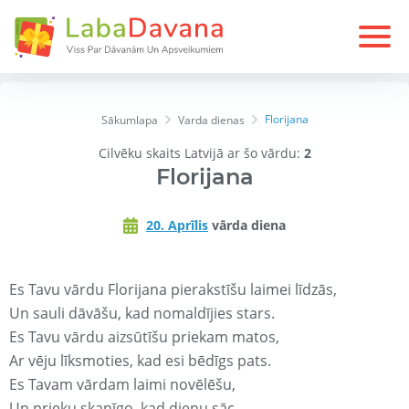
Florijana
Sākumlapa
Varda dienas
Cilvēku skaits Latvijā ar šo vārdu:
2
Florijana
20. Aprīlis
vārda diena
Es Tavu vārdu Florijana pierakstīšu laimei līdzās,
Un sauli dāvāšu, kad nomaldījies stars.
Es Tavu vārdu aizsūtīšu priekam matos,
Ar vēju līksmoties, kad esi bēdīgs pats.
Es Tavam vārdam laimi novēlēšu,
Un prieku skanīgo, kad dienu sāc.