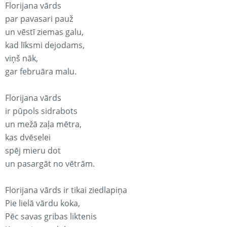
Florijana vārds
par pavasari pauž
un vēstī ziemas galu,
kad līksmi dejodams,
viņš nāk,
gar februāra malu.
Florijana vārds
ir pūpols sidrabots
un mežā zaļa mētra,
kas dvēselei
spēj mieru dot
un pasargāt no vētrām.
Florijana vārds ir tikai ziedlapiņa
Pie lielā vārdu koka,
Pēc savas gribas liktenis