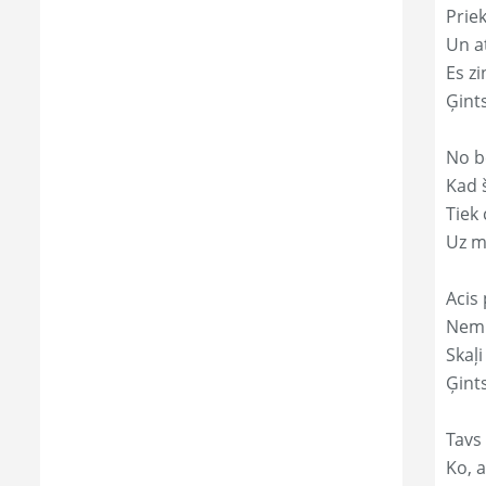
Prie
Un a
Es zi
Ģint
No b
Kad 
Tiek
Uz m
Acis 
Nemi
Skaļi
Ģints
Tavs
Ko, a