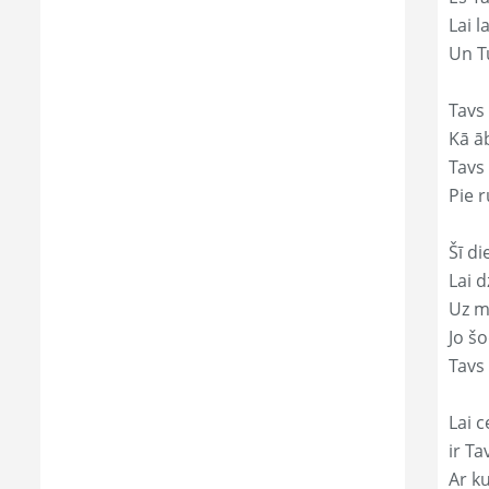
Lai l
Un Tu
Tavs
Kā āb
Tavs 
Pie r
Šī di
Lai 
Uz mi
Jo š
Tavs 
Lai c
ir Ta
Ar ku