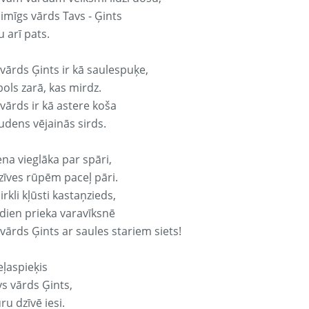
aimīgs vārds Tavs - Ģints
 arī pats.
 vārds Ģints ir kā saulespuķe,
ols zarā, kas mirdz.
vārds ir kā astere koša
udens vējainās sirds.
ena vieglāka par spāri,
dzīves rūpēm paceļ pāri.
rkli kļūsti kastaņzieds,
odien prieka varavīksnē
vārds Ģints ar saules stariem siets!
eļaspieķis
vs vārds Ģints,
ru dzīvē iesi.