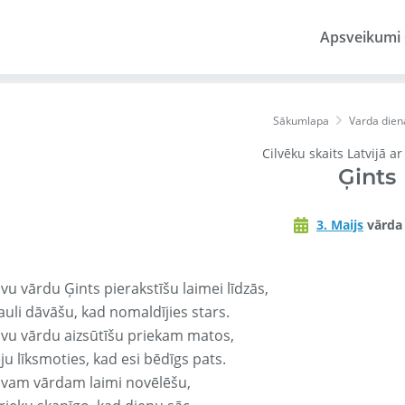
Apsveikumi
Sākumlapa
Varda dien
Cilvēku skaits Latvijā a
Ģints
3. Maijs
vārda
vu vārdu Ģints pierakstīšu laimei līdzās,
auli dāvāšu, kad nomaldījies stars.
avu vārdu aizsūtīšu priekam matos,
ju līksmoties, kad esi bēdīgs pats.
avam vārdam laimi novēlēšu,