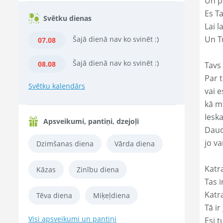
Un p
Es T
Svētku dienas
Lai l
Un Tu
Šajā dienā nav ko svinēt :)
07.08
Šajā dienā nav ko svinēt :)
08.08
Tavs 
Par t
Svētku kalendārs
vai e
kā m
Ieska
Apsveikumi, pantiņi, dzejoļi
Daud
jo va
Dzimšanas diena
Vārda diena
Katr
Kāzas
Zinību diena
Tas ir
Katr
Tēva diena
Miķeļdiena
Tā ir
Visi apsveikumi un pantiņi
Esi t