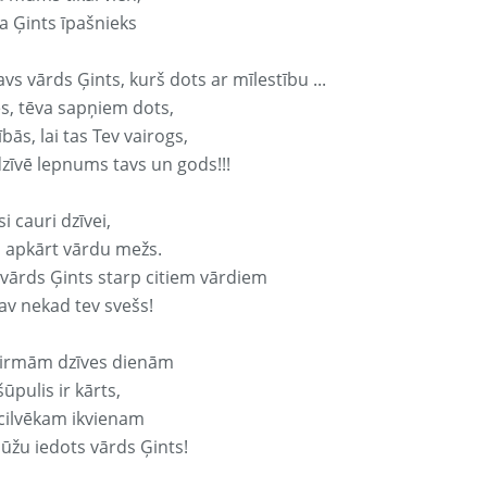
a Ģints īpašnieks
avs vārds Ģints, kurš dots ar mīlestību ...
s, tēva sapņiem dots,
bās, lai tas Tev vairogs,
dzīvē lepnums tavs un gods!!!
si cauri dzīvei,
s apkārt vārdu mežs.
 vārds Ģints starp citiem vārdiem
nav nekad tev svešs!
irmām dzīves dienām
ūpulis ir kārts,
 cilvēkam ikvienam
ūžu iedots vārds Ģints!