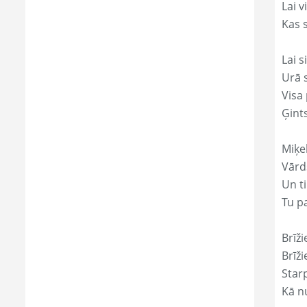
Lai 
Kas s
Lai s
Urā 
Visa 
Ģint
Miķe
Vārds
Un ti
Tu p
Brīži
Brīži
Star
Kā nu