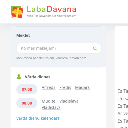
Meklēt
Meklēšana pēc datumiem, vārdiem, brīvdienām
Vārda dienas
Alfrēds
Fredis
Madars
07.08
Es Ta
Un s
Mudīte
Vladislava
08.08
Es T
Vladislavs
Ar vē
Vārda dienu kalendārs
Es T