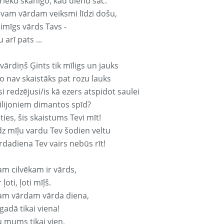
rieku skanīgo, kad dienu sāc.
avam vārdam veiksmi līdzi došu,
aimīgs vārds Tavs -
 arī pats ...
vārdiņš Ģints tik mīligs un jauks
o nav skaistāks pat rozu lauks
si redzējusi/is kā ezers atspidot saulei
ilijoniem dimantos spīd?
ties, šis skaistums Tevi mīt!
z mīļu vardu Tev šodien veltu
rdadiena Tev vairs nebūs rīt!
am cilvēkam ir vārds,
 ļoti, ļoti mīļš.
am vārdam vārda diena,
 gadā tikai viena!
u mums tikai vien,