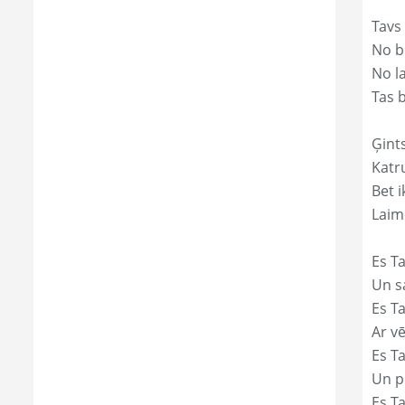
Tavs
No bē
No l
Tas 
Ģints
Katr
Bet i
Laim
Es Ta
Un s
Es T
Ar vē
Es T
Un p
Es T