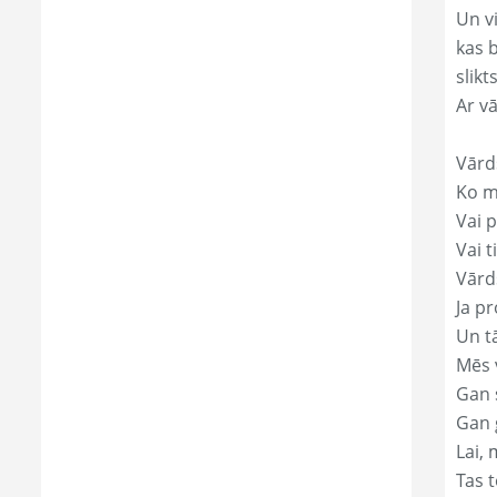
Un v
kas 
slikts
Ar v
Vārd
Ko mā
Vai p
Vai t
Vārds
Ja pr
Un t
Mēs 
Gan s
Gan 
Lai, 
Tas t