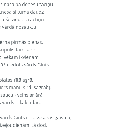
ks nāca pa debesu taciņu
tnesa siltuma daudz.
nu šo ziedoņa actiņu -
s vārdā nosauktu
ērna pirmās dienas,
šūpulis tam kārts,
 cilvēkam ikvienam
ūžu iedots vārds Ģints
platas rītā agrā,
ers manu sirdi sagrābj.
 saucu - velns ar ārā
 vārds ir kalendārā!
 vārds Ģints ir kā vasaras gaisma,
izejot dienām, tā dod,