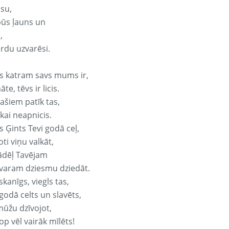
isu,
būs ļauns un
,
ārdu uzvarēsi.
s katram savs mums ir,
te, tēvs ir licis.
ašiem patīk tas,
ikai neapnicis.
 Ģints Tevi godā ceļ,
oti viņu valkāt,
ādēļ Tavējam
varam dziesmu dziedāt.
kanīgs, viegls tas,
godā celts un slavēts,
mūžu dzīvojot,
op vēl vairāk mīlēts!