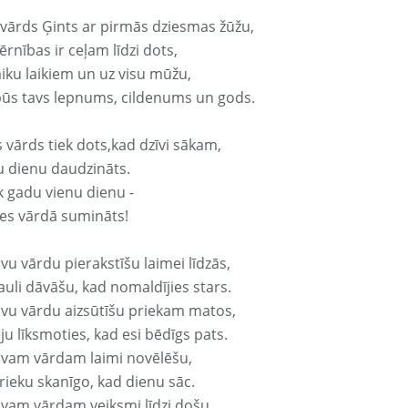
 vārds Ģints ar pirmās dziesmas žūžu,
rnības ir ceļam līdzi dots,
aiku laikiem un uz visu mūžu,
būs tavs lepnums, cildenums un gods.
 vārds tiek dots,kad dzīvi sākam,
u dienu daudzināts.
k gadu vienu dienu -
es vārdā sumināts!
vu vārdu pierakstīšu laimei līdzās,
auli dāvāšu, kad nomaldījies stars.
avu vārdu aizsūtīšu priekam matos,
ju līksmoties, kad esi bēdīgs pats.
avam vārdam laimi novēlēšu,
rieku skanīgo, kad dienu sāc.
avam vārdam veiksmi līdzi došu,