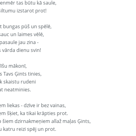
vienmēr tas būtu kā saule,
iltumu izstarot prot!
it bungas pūš un spēlē,
sauc un laimes vēlē,
pasaule jau zina -
s vārda dienu svin!
līšu mākonī,
 Tavs Ģints tinies,
k skaistu rudeni
at neatminies.
em liekas - dzīve ir bez vainas,
em šķiet, ka tikai krāpties prot.
p šiem dzirnakmeņiem allaž maļas Ģints,
 katru reizi spēj un prot.