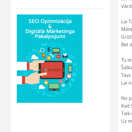
Vārd
Lai T
Māte
Grūtī
Bet 
Tu ie
Šalk
Tavs
Lai 
No p
Kad š
Tiek
Uz m