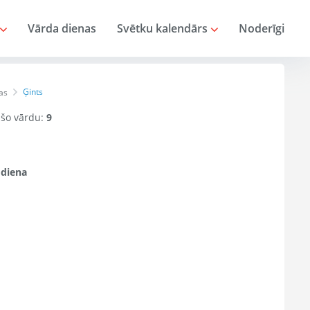
Vārda dienas
Svētku kalendārs
Noderīgi
Ģints
as
r šo vārdu:
9
 diena