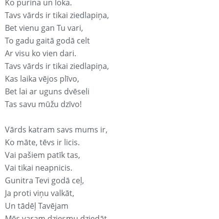
Ko purina un loka.
Tavs vārds ir tikai ziedlapiņa,
Bet vienu gan Tu vari,
To gadu gaitā godā celt
Ar visu ko vien dari.
Tavs vārds ir tikai ziedlapiņa,
Kas laika vējos plīvo,
Bet lai ar uguns dvēseli
Tas savu mūžu dzīvo!
Vārds katram savs mums ir,
Ko māte, tēvs ir licis.
Vai pašiem patīk tas,
Vai tikai neapnicis.
Gunitra Tevi godā ceļ,
Ja proti viņu valkāt,
Un tādēļ Tavējam
Mēs varam dziesmu dziedāt.