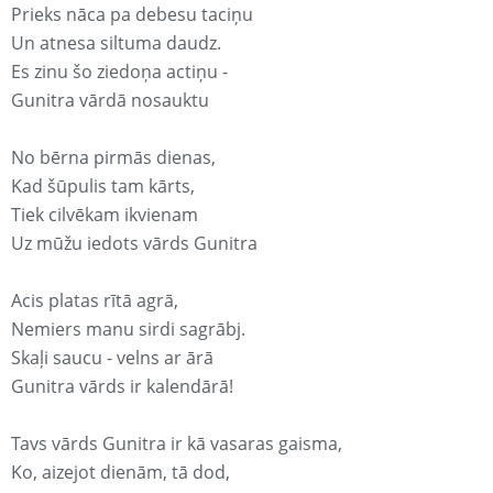
Prieks nāca pa debesu taciņu
Un atnesa siltuma daudz.
Es zinu šo ziedoņa actiņu -
Gunitra vārdā nosauktu
No bērna pirmās dienas,
Kad šūpulis tam kārts,
Tiek cilvēkam ikvienam
Uz mūžu iedots vārds Gunitra
Acis platas rītā agrā,
Nemiers manu sirdi sagrābj.
Skaļi saucu - velns ar ārā
Gunitra vārds ir kalendārā!
Tavs vārds Gunitra ir kā vasaras gaisma,
Ko, aizejot dienām, tā dod,