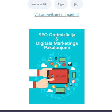
Vasarsvētki
Līgo
Jāņi
Visi apsveikumi un pantiņi