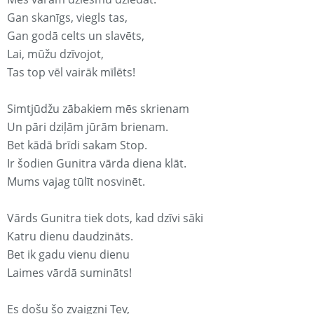
Gan skanīgs, viegls tas,
Gan godā celts un slavēts,
Lai, mūžu dzīvojot,
Tas top vēl vairāk mīlēts!
Simtjūdžu zābakiem mēs skrienam
Un pāri dziļām jūrām brienam.
Bet kādā brīdi sakam Stop.
Ir šodien Gunitra vārda diena klāt.
Mums vajag tūlīt nosvinēt.
Vārds Gunitra tiek dots, kad dzīvi sāki
Katru dienu daudzināts.
Bet ik gadu vienu dienu
Laimes vārdā sumināts!
Es došu šo zvaigzni Tev,