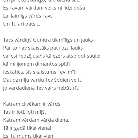
Es Tavam vārdam veiksmi līdzi došu,
Lai laimīgs vārds Tavs -
Un Tu arī pats ...
Tavs vārdiņš Gunitra tik mīligs un jauks
Par to nav skaistāks pat rozu lauks
vai esi redzējusi/is kā ezers atspidot saulei
kā milijoniem dimantos spīd?
Ieskaties, šis skaistums Tevi mīt!
Daudz mīļu vardu Tev šodien veltu
jo vardadiena Tev vairs nebūs rīt!
Katram cilvēkam ir vārds,
Tas ir ļoti, ļoti mīļš.
Katram vārdam vārda diena,
Tā ir gadā tikai viena!
Esi tu mums tikai vien,