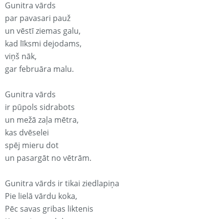
Gunitra vārds
par pavasari pauž
un vēstī ziemas galu,
kad līksmi dejodams,
viņš nāk,
gar februāra malu.
Gunitra vārds
ir pūpols sidrabots
un mežā zaļa mētra,
kas dvēselei
spēj mieru dot
un pasargāt no vētrām.
Gunitra vārds ir tikai ziedlapiņa
Pie lielā vārdu koka,
Pēc savas gribas liktenis