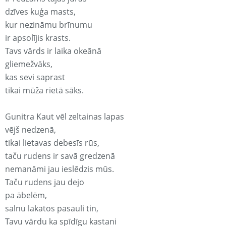
dzīves kuģa masts,
kur nezināmu brīnumu
ir apsolījis krasts.
Tavs vārds ir laika okeānā
gliemežvāks,
kas sevi saprast
tikai mūža rietā sāks.
Gunitra Kaut vēl zeltainas lapas
vējš nedzenā,
tikai lietavas debesīs rūs,
taču rudens ir savā gredzenā
nemanāmi jau ieslēdzis mūs.
Taču rudens jau dejo
pa ābelēm,
salnu lakatos pasauli tin,
Tavu vārdu ka spīdīgu kastani