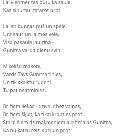
Lai vienmēr tas būtu kā saule,
Kas siltumu izstarot prot!
Lai sit bungas pūš un spēlē,
Urā sauc un laimes vēlē,
Visa pasaule jau zina -
Gunitra vārda dienu svin!
Miķelīšu mākonī,
Vārds Tavs Gunitra tinies,
Un tik skaistu rudeni
Tu pat neatminies.
Brīžiem liekas - dzīve ir bez vainas,
Brīžiem šķiet, ka tikai krāpties prot.
Starp šiem dzirnakmeņiem allaž maļas Gunitra,
Kā nu katru reizi spēj un prot.