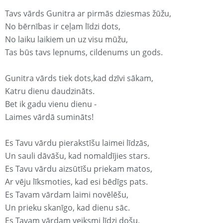
Tavs vārds Gunitra ar pirmās dziesmas žūžu,
No bērnības ir ceļam līdzi dots,
No laiku laikiem un uz visu mūžu,
Tas būs tavs lepnums, cildenums un gods.
Gunitra vārds tiek dots,kad dzīvi sākam,
Katru dienu daudzināts.
Bet ik gadu vienu dienu -
Laimes vārdā sumināts!
Es Tavu vārdu pierakstīšu laimei līdzās,
Un sauli dāvāšu, kad nomaldījies stars.
Es Tavu vārdu aizsūtīšu priekam matos,
Ar vēju līksmoties, kad esi bēdīgs pats.
Es Tavam vārdam laimi novēlēšu,
Un prieku skanīgo, kad dienu sāc.
Es Tavam vārdam veiksmi līdzi došu,