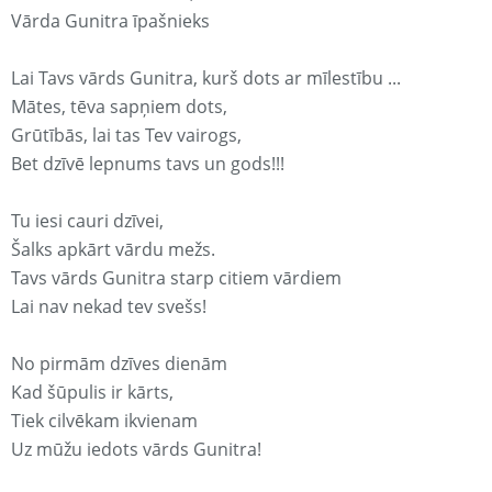
Vārda Gunitra īpašnieks
Lai Tavs vārds Gunitra, kurš dots ar mīlestību ...
Mātes, tēva sapņiem dots,
Grūtībās, lai tas Tev vairogs,
Bet dzīvē lepnums tavs un gods!!!
Tu iesi cauri dzīvei,
Šalks apkārt vārdu mežs.
Tavs vārds Gunitra starp citiem vārdiem
Lai nav nekad tev svešs!
No pirmām dzīves dienām
Kad šūpulis ir kārts,
Tiek cilvēkam ikvienam
Uz mūžu iedots vārds Gunitra!