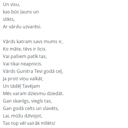
Un visu,
kas būs ļauns un
slikts,
Ar vārdu uzvarēsi.
Vārds katram savs mums ir,
Ko māte, tēvs ir licis.
Vai pašiem patīk tas,
Vai tikai neapnicis.
Vārds Gunitra Tevi godā ceļ,
Ja proti viņu valkāt,
Un tādēļ Tavējam
Mēs varam dziesmu dziedāt.
Gan skanīgs, viegls tas,
Gan godā celts un slavēts,
Lai, mūžu dzīvojot,
Tas top vēl vairāk mīlēts!