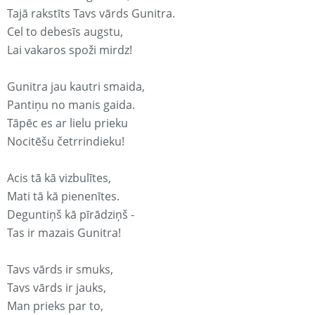
Tajā rakstīts Tavs vārds Gunitra.
Cel to debesīs augstu,
Lai vakaros spoži mirdz!
Gunitra jau kautri smaida,
Pantiņu no manis gaida.
Tāpēc es ar lielu prieku
Nocitēšu četrrindieku!
Acis tā kā vizbulītes,
Mati tā kā pienenītes.
Deguntiņš kā pīrādziņš -
Tas ir mazais Gunitra!
Tavs vārds ir smuks,
Tavs vārds ir jauks,
Man prieks par to,