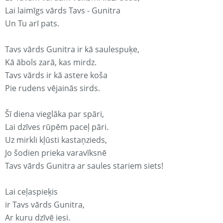
Lai laimīgs vārds Tavs - Gunitra
Un Tu arī pats.
Tavs vārds Gunitra ir kā saulespuķe,
Kā ābols zarā, kas mirdz.
Tavs vārds ir kā astere koša
Pie rudens vējainās sirds.
Šī diena vieglāka par spāri,
Lai dzīves rūpēm paceļ pāri.
Uz mirkli kļūsti kastaņzieds,
Jo šodien prieka varavīksnē
Tavs vārds Gunitra ar saules stariem siets!
Lai ceļaspieķis
ir Tavs vārds Gunitra,
Ar kuru dzīvē iesi.