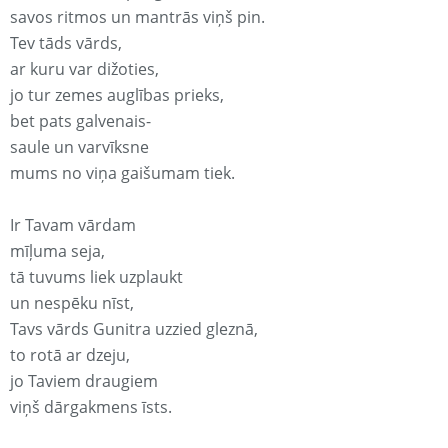
savos ritmos un mantrās viņš pin.
Tev tāds vārds,
ar kuru var dižoties,
jo tur zemes auglības prieks,
bet pats galvenais-
saule un varvīksne
mums no viņa gaišumam tiek.
Ir Tavam vārdam
mīļuma seja,
tā tuvums liek uzplaukt
un nespēku nīst,
Tavs vārds Gunitra uzzied gleznā,
to rotā ar dzeju,
jo Taviem draugiem
viņš dārgakmens īsts.