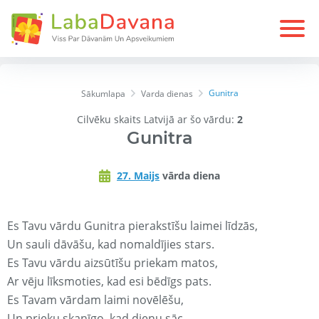
Gunitra
Sākumlapa
Varda dienas
Cilvēku skaits Latvijā ar šo vārdu:
2
Gunitra
27. Maijs
vārda diena
Es Tavu vārdu Gunitra pierakstīšu laimei līdzās,
Un sauli dāvāšu, kad nomaldījies stars.
Es Tavu vārdu aizsūtīšu priekam matos,
Ar vēju līksmoties, kad esi bēdīgs pats.
Es Tavam vārdam laimi novēlēšu,
Un prieku skanīgo, kad dienu sāc.