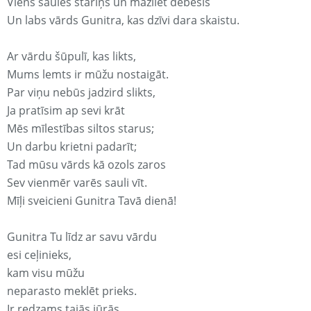
Viens saules stariņš un mazliet debesis
Un labs vārds Gunitra, kas dzīvi dara skaistu.
Ar vārdu šūpulī, kas likts,
Mums lemts ir mūžu nostaigāt.
Par viņu nebūs jadzird slikts,
Ja pratīsim ap sevi krāt
Mēs mīlestības siltos starus;
Un darbu krietni padarīt;
Tad mūsu vārds kā ozols zaros
Sev vienmēr varēs sauli vīt.
Mīļi sveicieni Gunitra Tavā dienā!
Gunitra Tu līdz ar savu vārdu
esi ceļinieks,
kam visu mūžu
neparasto meklēt prieks.
Ir redzams tajās jūrās