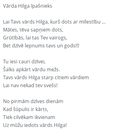
Vārda Hilga īpašnieks
Lai Tavs vārds Hilga, kurš dots ar mīlestību ...
Mātes, tēva sapņiem dots,
Grūtībās, lai tas Tev vairogs,
Bet dzīvē lepnums tavs un gods!!!
Tu iesi cauri dzīvei,
Šalks apkārt vārdu mežs.
Tavs vārds Hilga starp citiem vārdiem
Lai nav nekad tev svešs!
No pirmām dzīves dienām
Kad šūpulis ir kārts,
Tiek cilvēkam ikvienam
Uz mūžu iedots vārds Hilga!