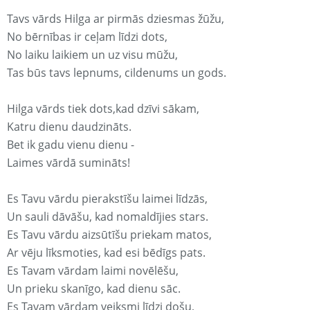
Tavs vārds Hilga ar pirmās dziesmas žūžu,
No bērnības ir ceļam līdzi dots,
No laiku laikiem un uz visu mūžu,
Tas būs tavs lepnums, cildenums un gods.
Hilga vārds tiek dots,kad dzīvi sākam,
Katru dienu daudzināts.
Bet ik gadu vienu dienu -
Laimes vārdā sumināts!
Es Tavu vārdu pierakstīšu laimei līdzās,
Un sauli dāvāšu, kad nomaldījies stars.
Es Tavu vārdu aizsūtīšu priekam matos,
Ar vēju līksmoties, kad esi bēdīgs pats.
Es Tavam vārdam laimi novēlēšu,
Un prieku skanīgo, kad dienu sāc.
Es Tavam vārdam veiksmi līdzi došu,