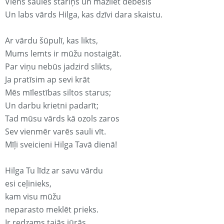
Viens saules stariņš un mazliet debesis
Un labs vārds Hilga, kas dzīvi dara skaistu.
Ar vārdu šūpulī, kas likts,
Mums lemts ir mūžu nostaigāt.
Par viņu nebūs jadzird slikts,
Ja pratīsim ap sevi krāt
Mēs mīlestības siltos starus;
Un darbu krietni padarīt;
Tad mūsu vārds kā ozols zaros
Sev vienmēr varēs sauli vīt.
Mīļi sveicieni Hilga Tavā dienā!
Hilga Tu līdz ar savu vārdu
esi ceļinieks,
kam visu mūžu
neparasto meklēt prieks.
Ir redzams tajās jūrās