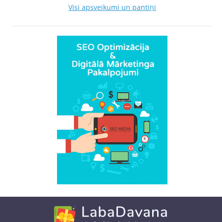
Visi apsveikumi un pantiņi