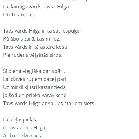
Lai laimīgs vārds Tavs - Hilga
Un Tu arī pats.
Tavs vārds Hilga ir kā saulespuķe,
Kā ābols zarā, kas mirdz.
Tavs vārds ir kā astere koša
Pie rudens vējainās sirds.
Šī diena vieglāka par spāri,
Lai dzīves rūpēm paceļ pāri.
Uz mirkli kļūsti kastaņzieds,
Jo šodien prieka varavīksnē
Tavs vārds Hilga ar saules stariem siets!
Lai ceļaspieķis
ir Tavs vārds Hilga,
Ar kuru dzīvē iesi.