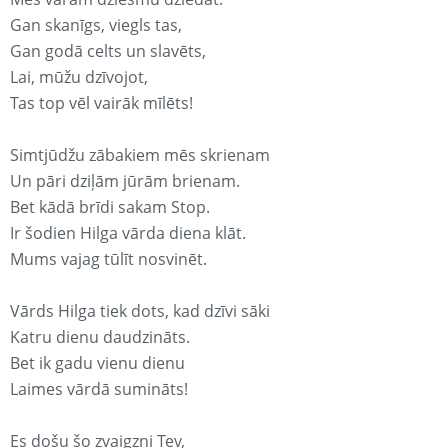
Gan skanīgs, viegls tas,
Gan godā celts un slavēts,
Lai, mūžu dzīvojot,
Tas top vēl vairāk mīlēts!
Simtjūdžu zābakiem mēs skrienam
Un pāri dziļām jūrām brienam.
Bet kādā brīdi sakam Stop.
Ir šodien Hilga vārda diena klāt.
Mums vajag tūlīt nosvinēt.
Vārds Hilga tiek dots, kad dzīvi sāki
Katru dienu daudzināts.
Bet ik gadu vienu dienu
Laimes vārdā sumināts!
Es došu šo zvaigzni Tev,