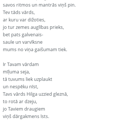
savos ritmos un mantrās viņš pin.
Tev tāds vārds,
ar kuru var dižoties,
jo tur zemes auglības prieks,
bet pats galvenais-
saule un varvīksne
mums no viņa gaišumam tiek.
Ir Tavam vārdam
mīļuma seja,
tā tuvums liek uzplaukt
un nespēku nīst,
Tavs vārds Hilga uzzied gleznā,
to rotā ar dzeju,
jo Taviem draugiem
viņš dārgakmens īsts.