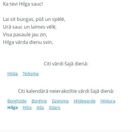
Ka tevi Hilga sauc!
Lai sit bungas, pūš un spēlē,
Urā sauc un laimes vēlē,
Visa pasaule jau zin,
Hilga vārda dienu svin.
Citi vārdi šajā dienā:
Hilda
Teiksma
Citi kalendārā neierakstītie vārdi šajā dienā:
Borghilde
Borģīne
Dziesma
Hildegarde
Hildura
Hilga
Hilja
Ilda
Ildars