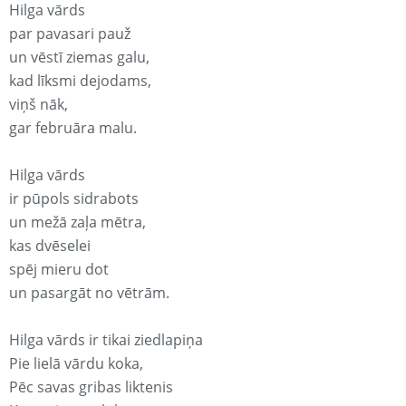
Hilga vārds
par pavasari pauž
un vēstī ziemas galu,
kad līksmi dejodams,
viņš nāk,
gar februāra malu.
Hilga vārds
ir pūpols sidrabots
un mežā zaļa mētra,
kas dvēselei
spēj mieru dot
un pasargāt no vētrām.
Hilga vārds ir tikai ziedlapiņa
Pie lielā vārdu koka,
Pēc savas gribas liktenis