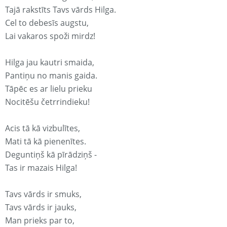
Tajā rakstīts Tavs vārds Hilga.
Cel to debesīs augstu,
Lai vakaros spoži mirdz!
Hilga jau kautri smaida,
Pantiņu no manis gaida.
Tāpēc es ar lielu prieku
Nocitēšu četrrindieku!
Acis tā kā vizbulītes,
Mati tā kā pienenītes.
Deguntiņš kā pīrādziņš -
Tas ir mazais Hilga!
Tavs vārds ir smuks,
Tavs vārds ir jauks,
Man prieks par to,