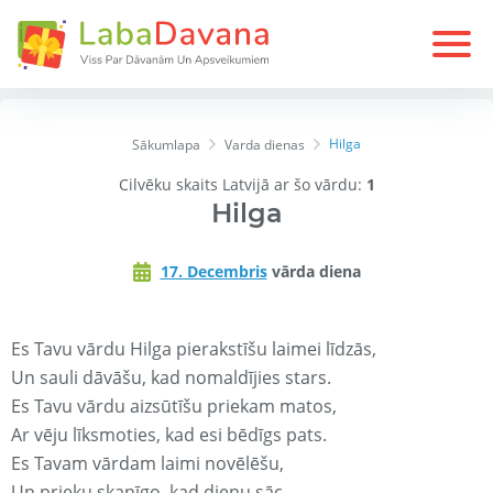
Hilga
Sākumlapa
Varda dienas
Cilvēku skaits Latvijā ar šo vārdu:
1
Hilga
17. Decembris
vārda diena
Es Tavu vārdu Hilga pierakstīšu laimei līdzās,
Un sauli dāvāšu, kad nomaldījies stars.
Es Tavu vārdu aizsūtīšu priekam matos,
Ar vēju līksmoties, kad esi bēdīgs pats.
Es Tavam vārdam laimi novēlēšu,
Un prieku skanīgo, kad dienu sāc.