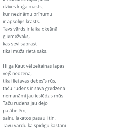
dzīves kuģa masts,
kur nezināmu brīnumu
ir apsolījis krasts.
Tavs vārds ir laika okeānā
gliemežvāks,
kas sevi saprast
tikai mūža rietā sāks.
Hilga Kaut vēl zeltainas lapas
vējš nedzenā,
tikai lietavas debesīs rūs,
taču rudens ir savā gredzenā
nemanāmi jau ieslēdzis mūs.
Taču rudens jau dejo
pa ābelēm,
salnu lakatos pasauli tin,
Tavu vārdu ka spīdīgu kastani