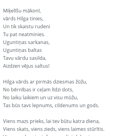
Miķelīšu mākonī,
vārds Hilga tinies,
Un tik skaistu rudeni
Tu pat neatminies.
Uguntiņas sarkanas,
Uguntiņas baltas
Tavu vārdu sasilda,
Aizdzen vējus saltus!
Hilga vārds ar pirmās dziesmas žūžu,
No bērnības ir ceļam līdzi dots,
No laiku laikiem un uz visu mūžu,
Tas būs tavs lepnums, cildenums un gods.
Viens mazs prieks, lai tev būtu katra diena,
Viens skats, viens zieds, viens laimes stūrītis.