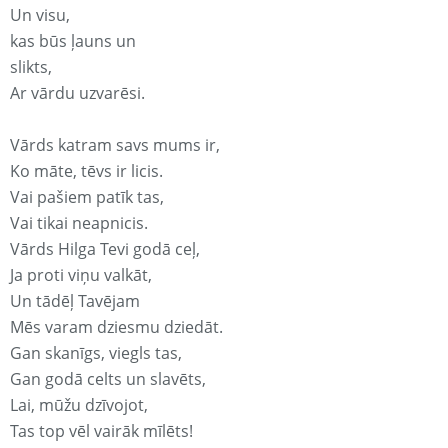
Un visu,
kas būs ļauns un
slikts,
Ar vārdu uzvarēsi.
Vārds katram savs mums ir,
Ko māte, tēvs ir licis.
Vai pašiem patīk tas,
Vai tikai neapnicis.
Vārds Hilga Tevi godā ceļ,
Ja proti viņu valkāt,
Un tādēļ Tavējam
Mēs varam dziesmu dziedāt.
Gan skanīgs, viegls tas,
Gan godā celts un slavēts,
Lai, mūžu dzīvojot,
Tas top vēl vairāk mīlēts!