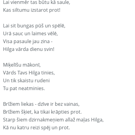
Lai vienmēr tas būtu kā saule,
Kas siltumu izstarot prot!
Lai sit bungas pūš un spēlē,
Urā sauc un laimes vēlē,
Visa pasaule jau zina -
Hilga vārda dienu svin!
Miķelīšu mākonī,
Vārds Tavs Hilga tinies,
Un tik skaistu rudeni
Tu pat neatminies.
Brīžiem liekas - dzīve ir bez vainas,
Brīžiem šķiet, ka tikai krāpties prot.
Starp šiem dzirnakmeņiem allaž maļas Hilga,
Kā nu katru reizi spēj un prot.