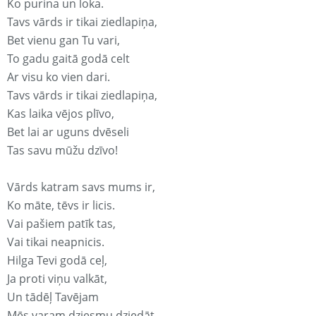
Ko purina un loka.
Tavs vārds ir tikai ziedlapiņa,
Bet vienu gan Tu vari,
To gadu gaitā godā celt
Ar visu ko vien dari.
Tavs vārds ir tikai ziedlapiņa,
Kas laika vējos plīvo,
Bet lai ar uguns dvēseli
Tas savu mūžu dzīvo!
Vārds katram savs mums ir,
Ko māte, tēvs ir licis.
Vai pašiem patīk tas,
Vai tikai neapnicis.
Hilga Tevi godā ceļ,
Ja proti viņu valkāt,
Un tādēļ Tavējam
Mēs varam dziesmu dziedāt.