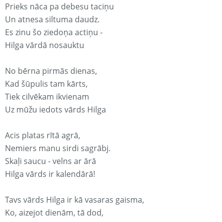
Prieks nāca pa debesu taciņu
Un atnesa siltuma daudz.
Es zinu šo ziedoņa actiņu -
Hilga vārdā nosauktu
No bērna pirmās dienas,
Kad šūpulis tam kārts,
Tiek cilvēkam ikvienam
Uz mūžu iedots vārds Hilga
Acis platas rītā agrā,
Nemiers manu sirdi sagrābj.
Skaļi saucu - velns ar ārā
Hilga vārds ir kalendārā!
Tavs vārds Hilga ir kā vasaras gaisma,
Ko, aizejot dienām, tā dod,