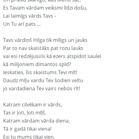
Es Tavam vārdam veiksmi līdzi došu,
Lai laimīgs vārds Tavs -
Un Tu arī pats ...
Tavs vārdiņš Hilga tik mīligs un jauks
Par to nav skaistāks pat rozu lauks
vai esi redzējusi/is kā ezers atspidot saulei
kā milijoniem dimantos spīd?
Ieskaties, šis skaistums Tevi mīt!
Daudz mīļu vardu Tev šodien veltu
jo vardadiena Tev vairs nebūs rīt!
Katram cilvēkam ir vārds,
Tas ir ļoti, ļoti mīļš.
Katram vārdam vārda diena,
Tā ir gadā tikai viena!
Esi tu mums tikai vien,