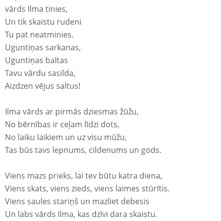
vārds Ilma tinies,
Un tik skaistu rudeni
Tu pat neatminies.
Uguntiņas sarkanas,
Uguntiņas baltas
Tavu vārdu sasilda,
Aizdzen vējus saltus!
Ilma vārds ar pirmās dziesmas žūžu,
No bērnības ir ceļam līdzi dots,
No laiku laikiem un uz visu mūžu,
Tas būs tavs lepnums, cildenums un gods.
Viens mazs prieks, lai tev būtu katra diena,
Viens skats, viens zieds, viens laimes stūrītis.
Viens saules stariņš un mazliet debesis
Un labs vārds Ilma, kas dzīvi dara skaistu.