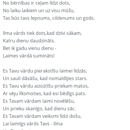
No bērnības ir ceļam līdzi dots,
No laiku laikiem un uz visu mūžu,
Tas būs tavs lepnums, cildenums un gods.
Ilma vārds tiek dots,kad dzīvi sākam,
Katru dienu daudzināts.
Bet ik gadu vienu dienu -
Laimes vārdā sumināts!
Es Tavu vārdu pierakstīšu laimei līdzās,
Un sauli dāvāšu, kad nomaldījies stars.
Es Tavu vārdu aizsūtīšu priekam matos,
Ar vēju līksmoties, kad esi bēdīgs pats.
Es Tavam vārdam laimi novēlēšu,
Un prieku skanīgo, kad dienu sāc.
Es Tavam vārdam veiksmi līdzi došu,
Lai laimīgs vārds Tavs - Ilma