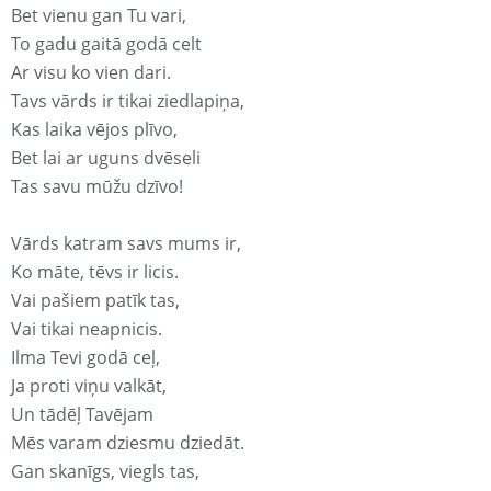
Bet vienu gan Tu vari,
To gadu gaitā godā celt
Ar visu ko vien dari.
Tavs vārds ir tikai ziedlapiņa,
Kas laika vējos plīvo,
Bet lai ar uguns dvēseli
Tas savu mūžu dzīvo!
Vārds katram savs mums ir,
Ko māte, tēvs ir licis.
Vai pašiem patīk tas,
Vai tikai neapnicis.
Ilma Tevi godā ceļ,
Ja proti viņu valkāt,
Un tādēļ Tavējam
Mēs varam dziesmu dziedāt.
Gan skanīgs, viegls tas,