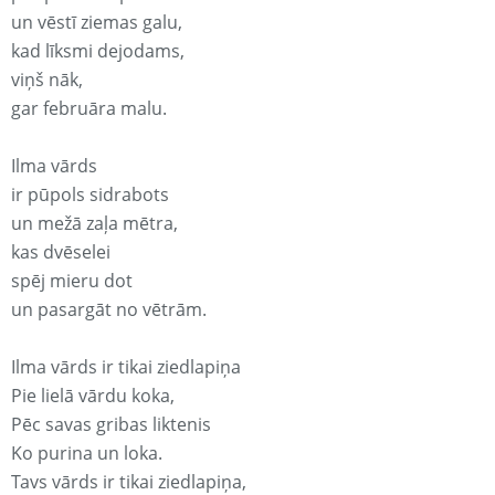
un vēstī ziemas galu,
kad līksmi dejodams,
viņš nāk,
gar februāra malu.
Ilma vārds
ir pūpols sidrabots
un mežā zaļa mētra,
kas dvēselei
spēj mieru dot
un pasargāt no vētrām.
Ilma vārds ir tikai ziedlapiņa
Pie lielā vārdu koka,
Pēc savas gribas liktenis
Ko purina un loka.
Tavs vārds ir tikai ziedlapiņa,