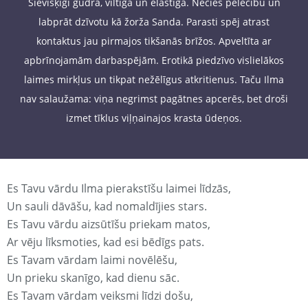
Sievišķīgi gudra, viltīga un elastīga. Necieš pelēcību un
labprāt dzīvotu kā žorža Sanda. Parasti spēj atrast
kontaktus jau pirmajos tikšanās brīžos. Apveltīta ar
apbrīnojamām darbaspējām. Erotikā piedzīvo vislielākos
laimes mirkļus un tikpat nežēlīgus atkritienus. Taču Ilma
nav salaužama: viņa negrimst pagātnes apcerēs, bet droši
izmet tīklus viļņainajos krasta ūdeņos.
Es Tavu vārdu Ilma pierakstīšu laimei līdzās,
Un sauli dāvāšu, kad nomaldījies stars.
Es Tavu vārdu aizsūtīšu priekam matos,
Ar vēju līksmoties, kad esi bēdīgs pats.
Es Tavam vārdam laimi novēlēšu,
Un prieku skanīgo, kad dienu sāc.
Es Tavam vārdam veiksmi līdzi došu,