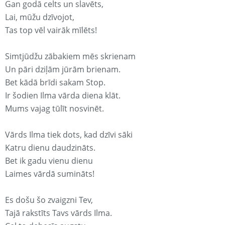
Gan godā celts un slavēts,
Lai, mūžu dzīvojot,
Tas top vēl vairāk mīlēts!
Simtjūdžu zābakiem mēs skrienam
Un pāri dziļām jūrām brienam.
Bet kādā brīdi sakam Stop.
Ir šodien Ilma vārda diena klāt.
Mums vajag tūlīt nosvinēt.
Vārds Ilma tiek dots, kad dzīvi sāki
Katru dienu daudzināts.
Bet ik gadu vienu dienu
Laimes vārdā sumināts!
Es došu šo zvaigzni Tev,
Tajā rakstīts Tavs vārds Ilma.