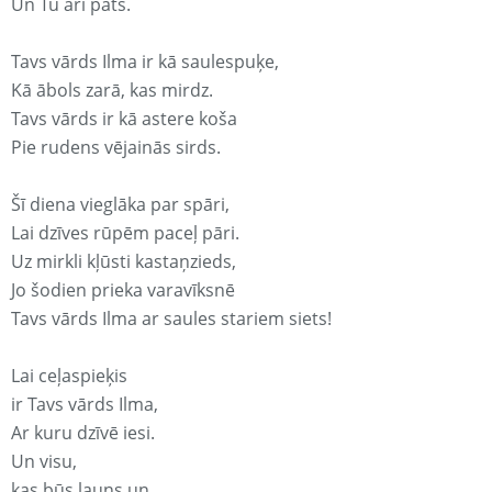
Un Tu arī pats.
Tavs vārds Ilma ir kā saulespuķe,
Kā ābols zarā, kas mirdz.
Tavs vārds ir kā astere koša
Pie rudens vējainās sirds.
Šī diena vieglāka par spāri,
Lai dzīves rūpēm paceļ pāri.
Uz mirkli kļūsti kastaņzieds,
Jo šodien prieka varavīksnē
Tavs vārds Ilma ar saules stariem siets!
Lai ceļaspieķis
ir Tavs vārds Ilma,
Ar kuru dzīvē iesi.
Un visu,
kas būs ļauns un