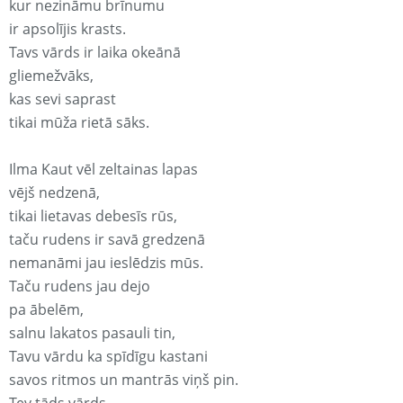
kur nezināmu brīnumu
ir apsolījis krasts.
Tavs vārds ir laika okeānā
gliemežvāks,
kas sevi saprast
tikai mūža rietā sāks.
Ilma Kaut vēl zeltainas lapas
vējš nedzenā,
tikai lietavas debesīs rūs,
taču rudens ir savā gredzenā
nemanāmi jau ieslēdzis mūs.
Taču rudens jau dejo
pa ābelēm,
salnu lakatos pasauli tin,
Tavu vārdu ka spīdīgu kastani
savos ritmos un mantrās viņš pin.