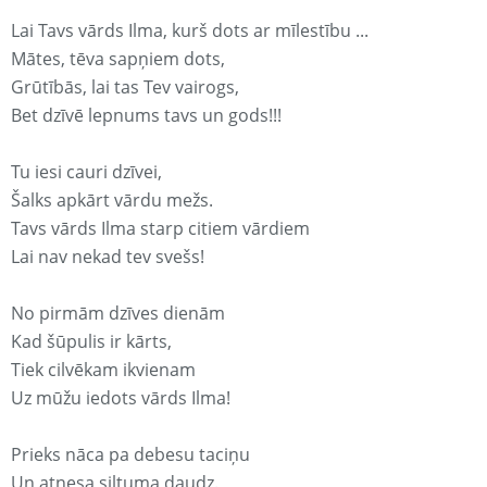
Lai Tavs vārds Ilma, kurš dots ar mīlestību ...
Mātes, tēva sapņiem dots,
Grūtībās, lai tas Tev vairogs,
Bet dzīvē lepnums tavs un gods!!!
Tu iesi cauri dzīvei,
Šalks apkārt vārdu mežs.
Tavs vārds Ilma starp citiem vārdiem
Lai nav nekad tev svešs!
No pirmām dzīves dienām
Kad šūpulis ir kārts,
Tiek cilvēkam ikvienam
Uz mūžu iedots vārds Ilma!
Prieks nāca pa debesu taciņu
Un atnesa siltuma daudz.