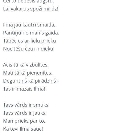
Cel to debesīs augstu,
Lai vakaros spoži mirdz!
Ilma jau kautri smaida,
Pantiņu no manis gaida.
Tāpēc es ar lielu prieku
Nocitēšu četrrindieku!
Acis tā kā vizbulītes,
Mati tā kā pienenītes.
Deguntiņš kā pīrādziņš -
Tas ir mazais Ilma!
Tavs vārds ir smuks,
Tavs vārds ir jauks,
Man prieks par to,
Ka tevi Ilma sauc!