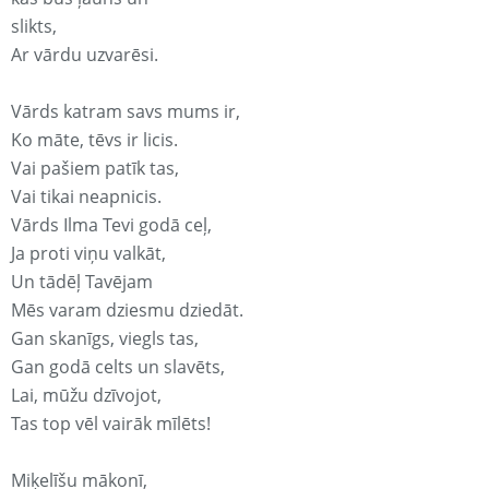
slikts,
Ar vārdu uzvarēsi.
Vārds katram savs mums ir,
Ko māte, tēvs ir licis.
Vai pašiem patīk tas,
Vai tikai neapnicis.
Vārds Ilma Tevi godā ceļ,
Ja proti viņu valkāt,
Un tādēļ Tavējam
Mēs varam dziesmu dziedāt.
Gan skanīgs, viegls tas,
Gan godā celts un slavēts,
Lai, mūžu dzīvojot,
Tas top vēl vairāk mīlēts!
Miķelīšu mākonī,