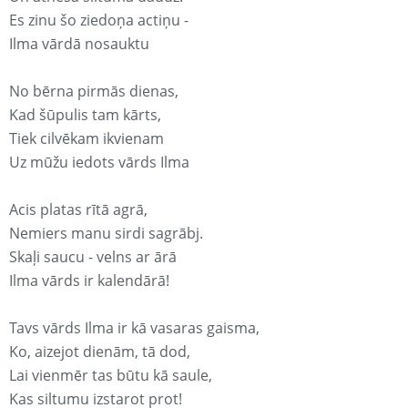
Es zinu šo ziedoņa actiņu -
Ilma vārdā nosauktu
No bērna pirmās dienas,
Kad šūpulis tam kārts,
Tiek cilvēkam ikvienam
Uz mūžu iedots vārds Ilma
Acis platas rītā agrā,
Nemiers manu sirdi sagrābj.
Skaļi saucu - velns ar ārā
Ilma vārds ir kalendārā!
Tavs vārds Ilma ir kā vasaras gaisma,
Ko, aizejot dienām, tā dod,
Lai vienmēr tas būtu kā saule,
Kas siltumu izstarot prot!