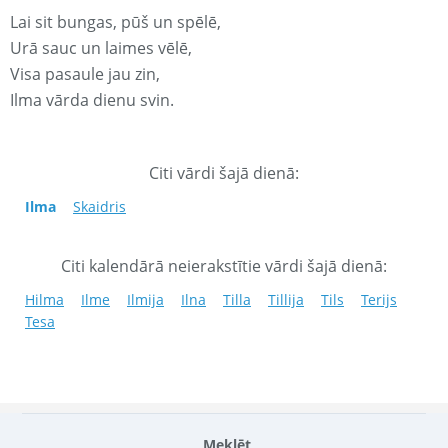
Lai sit bungas, pūš un spēlē,
Urā sauc un laimes vēlē,
Visa pasaule jau zin,
Ilma vārda dienu svin.
Citi vārdi šajā dienā:
Ilma
Skaidris
Citi kalendārā neierakstītie vārdi šajā dienā:
Hilma
Ilme
Ilmija
Ilna
Tilla
Tillija
Tils
Terijs
Tesa
Meklēt