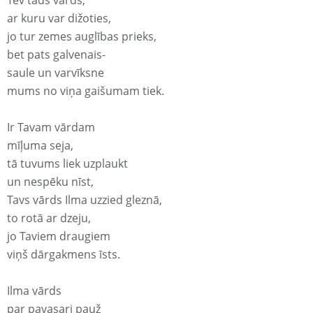
Tev tāds vārds,
ar kuru var dižoties,
jo tur zemes auglības prieks,
bet pats galvenais-
saule un varvīksne
mums no viņa gaišumam tiek.
Ir Tavam vārdam
mīļuma seja,
tā tuvums liek uzplaukt
un nespēku nīst,
Tavs vārds Ilma uzzied gleznā,
to rotā ar dzeju,
jo Taviem draugiem
viņš dārgakmens īsts.
Ilma vārds
par pavasari pauž