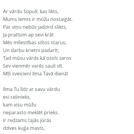
Ar vārdu šūpulī, kas likts,
Mums lemts ir mūžu nostaigāt.
Par viņu nebūs jadzird slikts,
Ja pratīsim ap sevi krāt
Mēs mīlestības siltos starus;
Un darbu krietni padarīt;
Tad mūsu vārds kā ozols zaros
Sev vienmēr varēs sauli vīt.
Mīļi sveicieni Ilma Tavā dienā!
Ilma Tu līdz ar savu vārdu
esi ceļinieks,
kam visu mūžu
neparasto meklēt prieks.
Ir redzams tajās jūrās
dzīves kuģa masts,