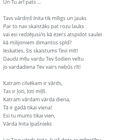
Un Tu arī pats ...
Tavs vārdiņš Inita tik mīligs un jauks
Par to nav skaistāks pat rozu lauks
vai esi redzējusi/is kā ezers atspidot saulei
kā milijoniem dimantos spīd?
Ieskaties, šis skaistums Tevi mīt!
Daudz mīļu vardu Tev šodien veltu
jo vardadiena Tev vairs nebūs rīt!
Katram cilvēkam ir vārds,
Tas ir ļoti, ļoti mīļš.
Katram vārdam vārda diena,
Tā ir gadā tikai viena!
Esi tu mums tikai vien,
Vārda Inita īpašnieks