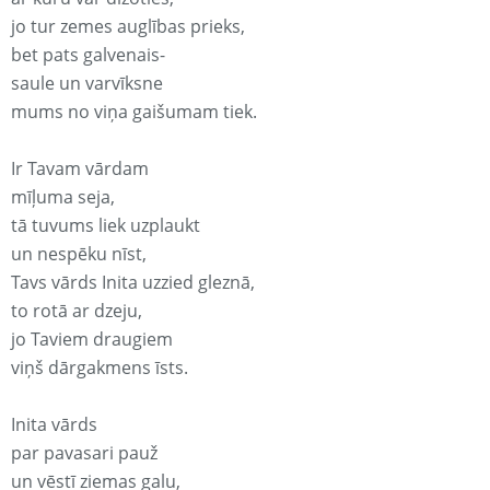
jo tur zemes auglības prieks,
bet pats galvenais-
saule un varvīksne
mums no viņa gaišumam tiek.
Ir Tavam vārdam
mīļuma seja,
tā tuvums liek uzplaukt
un nespēku nīst,
Tavs vārds Inita uzzied gleznā,
to rotā ar dzeju,
jo Taviem draugiem
viņš dārgakmens īsts.
Inita vārds
par pavasari pauž
un vēstī ziemas galu,