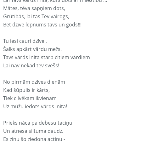
Lai Tavs vārds Inita, kurš dots ar mīlestību ...
Mātes, tēva sapņiem dots,
Grūtībās, lai tas Tev vairogs,
Bet dzīvē lepnums tavs un gods!!!
Tu iesi cauri dzīvei,
Šalks apkārt vārdu mežs.
Tavs vārds Inita starp citiem vārdiem
Lai nav nekad tev svešs!
No pirmām dzīves dienām
Kad šūpulis ir kārts,
Tiek cilvēkam ikvienam
Uz mūžu iedots vārds Inita!
Prieks nāca pa debesu taciņu
Un atnesa siltuma daudz.
Es zinu šo ziedoņa actiņu -