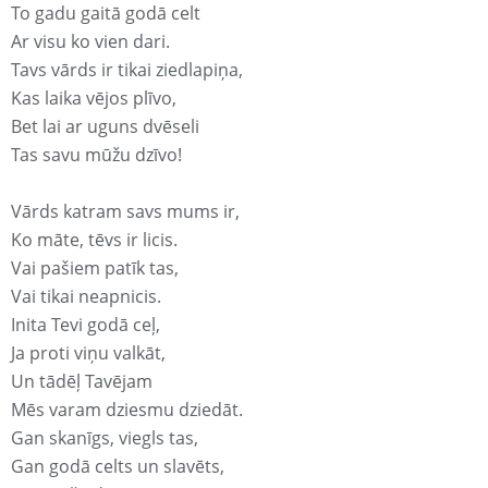
To gadu gaitā godā celt
Ar visu ko vien dari.
Tavs vārds ir tikai ziedlapiņa,
Kas laika vējos plīvo,
Bet lai ar uguns dvēseli
Tas savu mūžu dzīvo!
Vārds katram savs mums ir,
Ko māte, tēvs ir licis.
Vai pašiem patīk tas,
Vai tikai neapnicis.
Inita Tevi godā ceļ,
Ja proti viņu valkāt,
Un tādēļ Tavējam
Mēs varam dziesmu dziedāt.
Gan skanīgs, viegls tas,
Gan godā celts un slavēts,