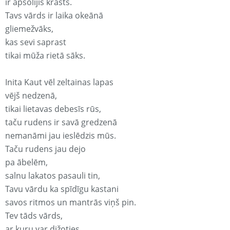
ir apsolījis krasts.
Tavs vārds ir laika okeānā
gliemežvāks,
kas sevi saprast
tikai mūža rietā sāks.
Inita Kaut vēl zeltainas lapas
vējš nedzenā,
tikai lietavas debesīs rūs,
taču rudens ir savā gredzenā
nemanāmi jau ieslēdzis mūs.
Taču rudens jau dejo
pa ābelēm,
salnu lakatos pasauli tin,
Tavu vārdu ka spīdīgu kastani
savos ritmos un mantrās viņš pin.
Tev tāds vārds,
ar kuru var dižoties,