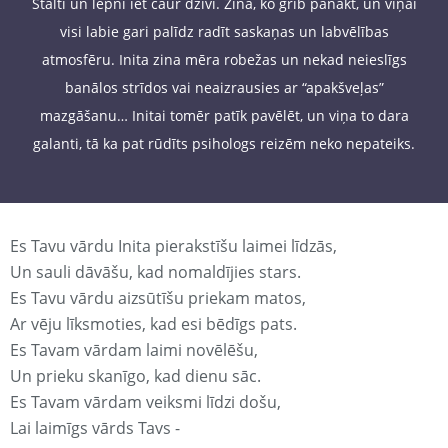
Stalti un lepni iet caur dzīvi. Zina, ko grib panākt, un viņai
visi labie gari palīdz radīt saskaņas un labvēlības
atmosfēru. Inita zina mēra robežas un nekad neieslīgs
banālos strīdos vai neaizrausies ar “apakšveļas”
mazgāšanu… Initai tomēr patīk pavēlēt, un viņa to dara
galanti, tā ka pat rūdīts psihologs reizēm neko nepateiks.
Es Tavu vārdu Inita pierakstīšu laimei līdzās,
Un sauli dāvāšu, kad nomaldījies stars.
Es Tavu vārdu aizsūtīšu priekam matos,
Ar vēju līksmoties, kad esi bēdīgs pats.
Es Tavam vārdam laimi novēlēšu,
Un prieku skanīgo, kad dienu sāc.
Es Tavam vārdam veiksmi līdzi došu,
Lai laimīgs vārds Tavs -