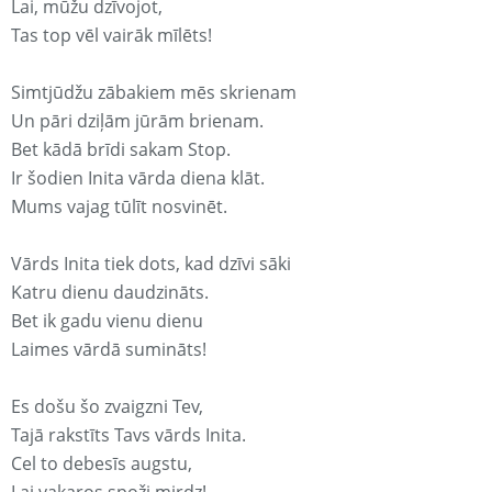
Lai, mūžu dzīvojot,
Tas top vēl vairāk mīlēts!
Simtjūdžu zābakiem mēs skrienam
Un pāri dziļām jūrām brienam.
Bet kādā brīdi sakam Stop.
Ir šodien Inita vārda diena klāt.
Mums vajag tūlīt nosvinēt.
Vārds Inita tiek dots, kad dzīvi sāki
Katru dienu daudzināts.
Bet ik gadu vienu dienu
Laimes vārdā sumināts!
Es došu šo zvaigzni Tev,
Tajā rakstīts Tavs vārds Inita.
Cel to debesīs augstu,