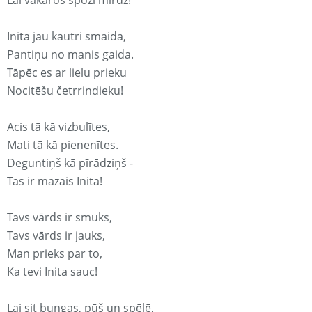
Lai vakaros spoži mirdz!
Inita jau kautri smaida,
Pantiņu no manis gaida.
Tāpēc es ar lielu prieku
Nocitēšu četrrindieku!
Acis tā kā vizbulītes,
Mati tā kā pienenītes.
Deguntiņš kā pīrādziņš -
Tas ir mazais Inita!
Tavs vārds ir smuks,
Tavs vārds ir jauks,
Man prieks par to,
Ka tevi Inita sauc!
Lai sit bungas, pūš un spēlē,