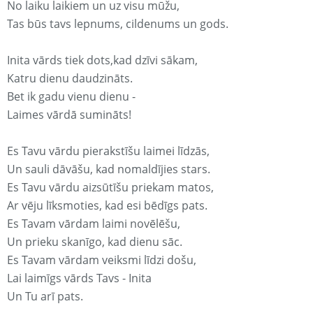
No laiku laikiem un uz visu mūžu,
Tas būs tavs lepnums, cildenums un gods.
Inita vārds tiek dots,kad dzīvi sākam,
Katru dienu daudzināts.
Bet ik gadu vienu dienu -
Laimes vārdā sumināts!
Es Tavu vārdu pierakstīšu laimei līdzās,
Un sauli dāvāšu, kad nomaldījies stars.
Es Tavu vārdu aizsūtīšu priekam matos,
Ar vēju līksmoties, kad esi bēdīgs pats.
Es Tavam vārdam laimi novēlēšu,
Un prieku skanīgo, kad dienu sāc.
Es Tavam vārdam veiksmi līdzi došu,
Lai laimīgs vārds Tavs - Inita
Un Tu arī pats.