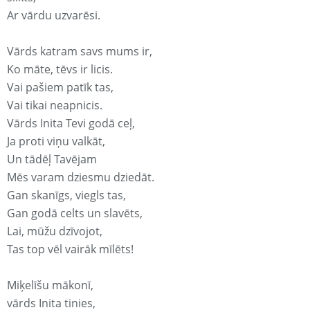
Ar vārdu uzvarēsi.
Vārds katram savs mums ir,
Ko māte, tēvs ir licis.
Vai pašiem patīk tas,
Vai tikai neapnicis.
Vārds Inita Tevi godā ceļ,
Ja proti viņu valkāt,
Un tādēļ Tavējam
Mēs varam dziesmu dziedāt.
Gan skanīgs, viegls tas,
Gan godā celts un slavēts,
Lai, mūžu dzīvojot,
Tas top vēl vairāk mīlēts!
Miķelīšu mākonī,
vārds Inita tinies,