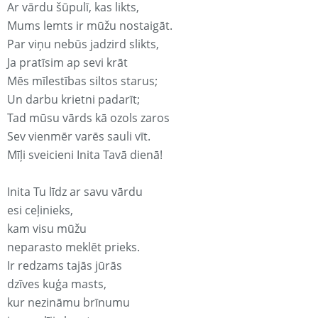
Ar vārdu šūpulī, kas likts,
Mums lemts ir mūžu nostaigāt.
Par viņu nebūs jadzird slikts,
Ja pratīsim ap sevi krāt
Mēs mīlestības siltos starus;
Un darbu krietni padarīt;
Tad mūsu vārds kā ozols zaros
Sev vienmēr varēs sauli vīt.
Mīļi sveicieni Inita Tavā dienā!
Inita Tu līdz ar savu vārdu
esi ceļinieks,
kam visu mūžu
neparasto meklēt prieks.
Ir redzams tajās jūrās
dzīves kuģa masts,
kur nezināmu brīnumu