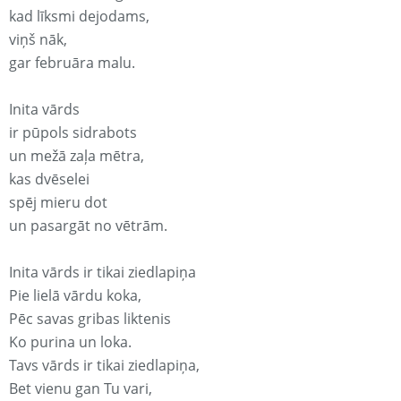
kad līksmi dejodams,
viņš nāk,
gar februāra malu.
Inita vārds
ir pūpols sidrabots
un mežā zaļa mētra,
kas dvēselei
spēj mieru dot
un pasargāt no vētrām.
Inita vārds ir tikai ziedlapiņa
Pie lielā vārdu koka,
Pēc savas gribas liktenis
Ko purina un loka.
Tavs vārds ir tikai ziedlapiņa,
Bet vienu gan Tu vari,