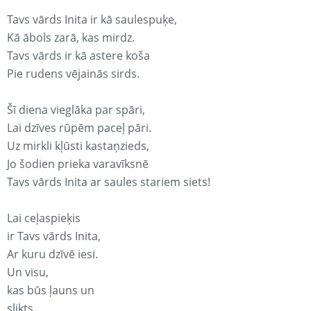
Tavs vārds Inita ir kā saulespuķe,
Kā ābols zarā, kas mirdz.
Tavs vārds ir kā astere koša
Pie rudens vējainās sirds.
Šī diena vieglāka par spāri,
Lai dzīves rūpēm paceļ pāri.
Uz mirkli kļūsti kastaņzieds,
Jo šodien prieka varavīksnē
Tavs vārds Inita ar saules stariem siets!
Lai ceļaspieķis
ir Tavs vārds Inita,
Ar kuru dzīvē iesi.
Un visu,
kas būs ļauns un
slikts,