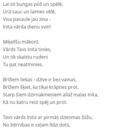
Lai sit bungas pūš un spēlē,
Urā sauc un laimes vēlē,
Visa pasaule jau zina -
Inita vārda dienu svin!
Miķelīšu mākonī,
Vārds Tavs Inita tinies,
Un tik skaistu rudeni
Tu pat neatminies.
Brīžiem liekas - dzīve ir bez vainas,
Brīžiem šķiet, ka tikai krāpties prot.
Starp šiem dzirnakmeņiem allaž maļas Inita,
Kā nu katru reizi spēj un prot.
Tavs vārds Inita ar pirmās dziesmas žūžu,
No bērnības ir ceļam līdzi dots,